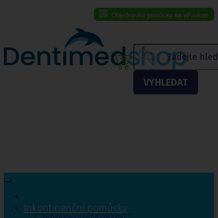
Objednávka pomůcky na ePoukaz
Menu eshopu
VYHLEDAT
Inkontinenční pomůcky