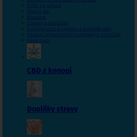
Pytle na odpad
Hojení ran
Náplasti
Obvazy a obinadla
Buničitá vata a výrobky z buničité vaty
Ostatní zdravotnické materiály a pomůcky
Péče o oči
CBD z konopí
Doplňky stravy