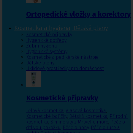
Ortopedické vložky a korektory
Kosmetika a hygiena, Dětské pleny
Kosmetické přípravky
Hygienické potřeby
Zubní hygiena
Hygienické systémy
Kosmetické a pedikérské nástroje
Dětské pleny
Úklidové prostředky pro domácnost
Kosmetické přípravky
Tělová kosmetika
,
Vlasová kosmetika
,
Kosmetické balíčky
,
Dětská kosmetika
,
Přírodní
kosmetika
,
S minerály z Mrtvého moře
,
Péče o
citlivou pokožku
,
Péče o nohy
,
Péče o ruce a