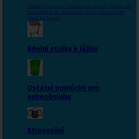
Sedačky do vany
,
Sedačky do sprchy
,
Madla do
koupelny a wc
,
Nástavce na wc pro invalidy
,
Stoličky k vaně
Jídelní stolky k lůžku
Ostatní pomůcky pro
sebeobsluhu
Stravování