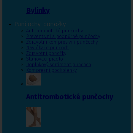
Bylinky
Punčochy, ponožky
Antitrombotické punčochy
Preventivní a podpůrné punčochy
Zdravotní kompresivní punčochy
Navlékače punčoch
Zdravotní ponožky
Stahovací prádlo
Doplňkový sortiment punčoch
Kompresní podkolenky
Antitrombotické punčochy