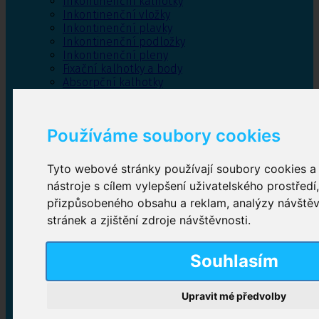
Inkontinenční kalhotky
Inkontinenční vložky
Inkontinenční plavky
Inkontinenční podložky
Inkontinenční pleny
Fixační kalhotky a body
Absorpční kalhotky
Péče o pánevní dno
Bylinky
Používáme soubory cookies
Tyto webové stránky používají soubory cookies a 
Inkontinenční kalhotky
nástroje s cílem vylepšení uživatelského prostředí
přizpůsobeného obsahu a reklam, analýzy návště
Plenkové kalhotky navlékací
,
Plenkové kalhotky
zalepovací
,
Inkontinenční kalhotky dámské
,
stránek a zjištění zdroje návštěvnosti.
Inkontinenční kalhotky pro muže
Souhlasím
Inkontinenční vložky
Upravit mé předvolby