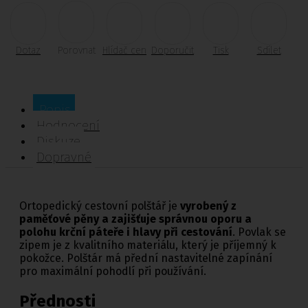
Dotaz
Porovnat
Hlídač cen
Doporučit
Tisk
Sdílet
Popis
Hodnocení
Diskuze
Dopravné
Ortopedický cestovní polštář je
vyrobený z
paměťové pěny a zajišťuje správnou oporu a
polohu krční páteře i hlavy při cestování
. Povlak se
zipem je z kvalitního materiálu, který je příjemný k
pokožce. Polštár má přední nastavitelné zapínání
pro maximální pohodlí při používání.
Přednosti