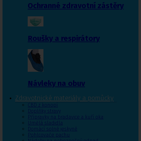
Ochranné zdravotní zástěry
Roušky a respirátory
Návleky na obuv
Zdravotnické materiály a pomůcky
CBD z konopí
Doplňky stravy
Přípravky na bradavice a kuří oka
Umělá sladidla
Domácí solné jeskyně
Pohlcovače pachu
Nádoby na nebezpečný odpad