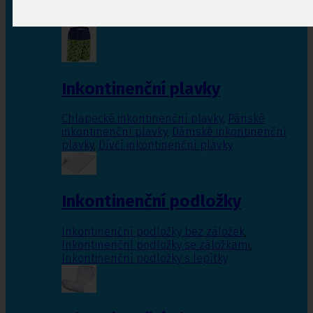
Inkontinenční vložky pro ženy
,
Inkontinenční
vložky pro muže
Inkontinenční plavky
Chlapecké inkontinenční plavky
,
Pánské
inkontinenční plavky
,
Dámské inkontinenční
plavky
,
Dívčí inkontinenční plavky
Inkontinenční podložky
Inkontinenční podložky bez záložek
,
Inkontinenční podložky se záložkami
,
Inkontinenční podložky s lepítky