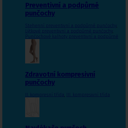
Preventivní a podpůrné
punčochy
Stehenní preventivní a podpůrné punčochy
,
Lýtkové preventivní a podpůrné punčochy
,
Punčochové kalhoty preventivní a podpůrné
Zdravotní kompresivní
punčochy
II. kompresní třída
,
III. kompresivní třída
Navlékače punčoch