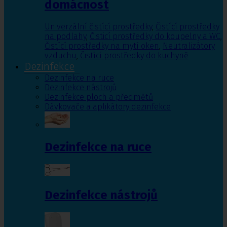
domácnost
Univerzální čistící prostředky
,
Čistící prostředky
na podlahy
,
Čisticí prostředky do koupelny a WC
,
Čistící prostředky na mytí oken
,
Neutralizátory
vzduchu
,
Čistící prostředky do kuchyně
Dezinfekce
Dezinfekce na ruce
Dezinfekce nástrojů
Dezinfekce ploch a předmětů
Dávkovače a aplikátory dezinfekce
Dezinfekce na ruce
Dezinfekce nástrojů