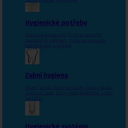
nehty
,
Pleťová kosmetika
Hygienické potřeby
Papírové kapesníky
,
Žínky a houbičky
napuštěné mýdlem
,
Vlhčené ubrousky
,
Jednorázové bryndáky
Zubní hygiena
Bělení zubů
,
Zubní kartáčky
,
Zubní pasty
,
Cestovní sady
,
Ústní vody
,
Elektrické zubní
kartáčky
Hygienické systémy