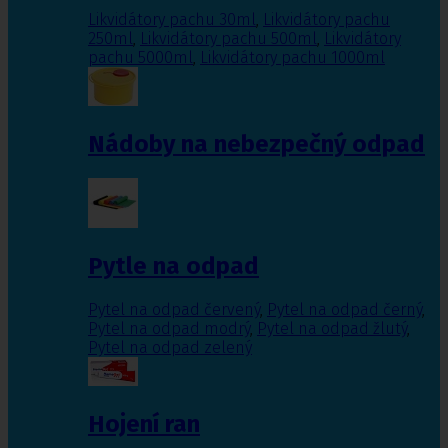
Likvidátory pachu 30ml
,
Likvidátory pachu
250ml
,
Likvidátory pachu 500ml
,
Likvidátory
pachu 5000ml
,
Likvidátory pachu 1000ml
Nádoby na nebezpečný odpad
Pytle na odpad
Pytel na odpad červený
,
Pytel na odpad černý
,
Pytel na odpad modrý
,
Pytel na odpad žlutý
,
Pytel na odpad zelený
Hojení ran