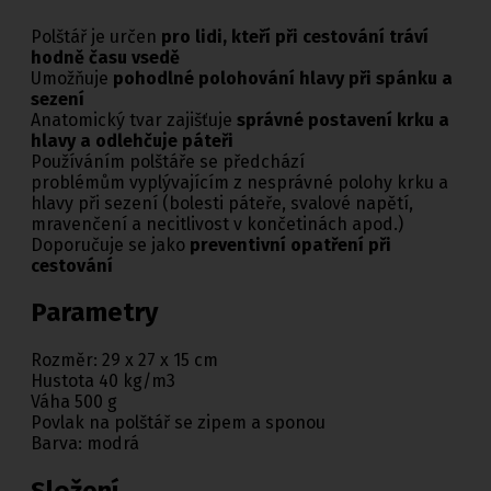
Polštář je určen
pro lidi, kteří při cestování tráví
hodně času vsedě
Umožňuje
pohodlné polohování hlavy při spánku a
sezení
Anatomický tvar zajišťuje
správné postavení krku a
hlavy a odlehčuje páteři
Používáním polštáře se předchází
problémům vyplývajícím z nesprávné polohy krku a
hlavy při sezení (bolesti páteře, svalové napětí,
mravenčení a necitlivost v končetinách apod.)
Doporučuje se jako
preventivní opatření při
cestování
Parametry
Rozměr: 29 x 27 x 15 cm
Hustota 40 kg/m3
Váha 500 g
Povlak na polštář se zipem a sponou
Barva: modrá