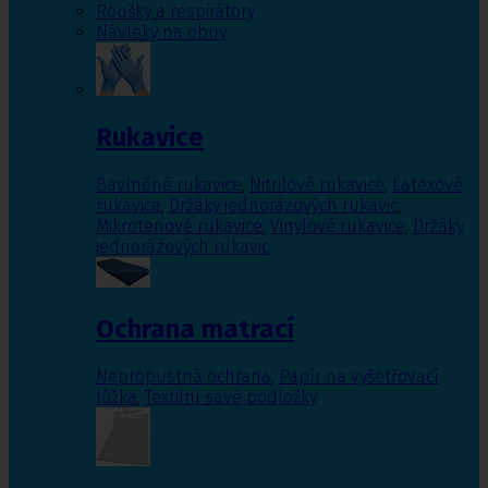
Roušky a respirátory
Návleky na obuv
Rukavice
Bavlněné rukavice
,
Nitrilové rukavice
,
Latexové
rukavice
,
Držáky jednorázových rukavic
,
Mikrotenové rukavice
,
Vinylové rukavice
,
Držáky
jednorázových rukavic
Ochrana matrací
Nepropustná ochrana
,
Papír na vyšetřovací
lůžka
,
Textilní savé podložky