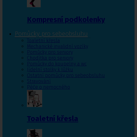
Kompresní podkolenky
Pomůcky pro sebeobsluhu
Toaletní křesla
Mechanické invalidní vozíky
Pomůcky pro seniory
Chodítka pro seniory
Pomůcky do koupelny a wc
Jídelní stolky k lůžku
Ostatní pomůcky pro sebeobsluhu
Stravování
Péče o nemocného
Toaletní křesla