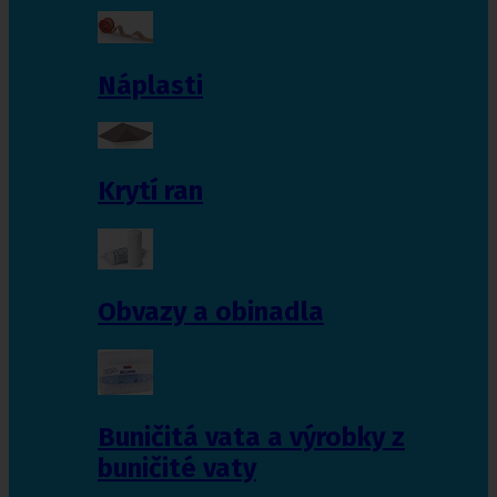
Náplasti
Krytí ran
Obvazy a obinadla
Buničitá vata a výrobky z
buničité vaty