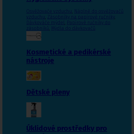
Osvěžovače vzduchu
,
Náplně do osvěžovačů
vzduchu
,
Zásobníky na papírové ručníky
,
Dávkováče mýdel
,
Papírové ručníky do
zásobníků
,
Mýdla do dávkovačů
Kosmetické a pedikérské
nástroje
Dětské pleny
Úklidové prostředky pro