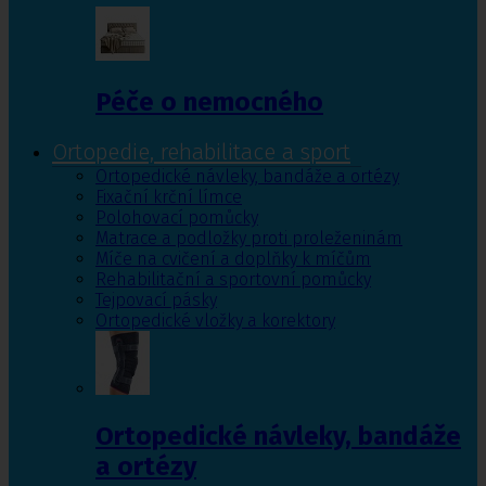
Péče o nemocného
Ortopedie, rehabilitace a sport
Ortopedické návleky, bandáže a ortézy
Fixační krční límce
Polohovací pomůcky
Matrace a podložky proti proleženinám
Míče na cvičení a doplňky k míčům
Rehabilitační a sportovní pomůcky
Tejpovací pásky
Ortopedické vložky a korektory
Ortopedické návleky, bandáže
a ortézy