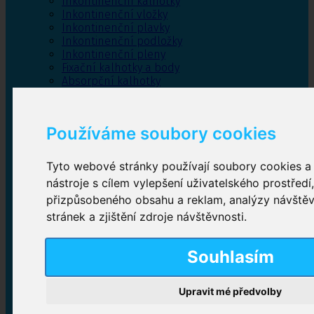
Inkontinenční kalhotky
Inkontinenční vložky
Inkontinenční plavky
Inkontinenční podložky
Inkontinenční pleny
Fixační kalhotky a body
Absorpční kalhotky
Péče o pánevní dno
Bylinky
Používáme soubory cookies
Tyto webové stránky používají soubory cookies a 
Inkontinenční kalhotky
nástroje s cílem vylepšení uživatelského prostředí
přizpůsobeného obsahu a reklam, analýzy návště
Plenkové kalhotky navlékací
,
Plenkové kalhotky
zalepovací
,
Inkontinenční kalhotky dámské
,
stránek a zjištění zdroje návštěvnosti.
Inkontinenční kalhotky pro muže
Souhlasím
Inkontinenční vložky
Upravit mé předvolby