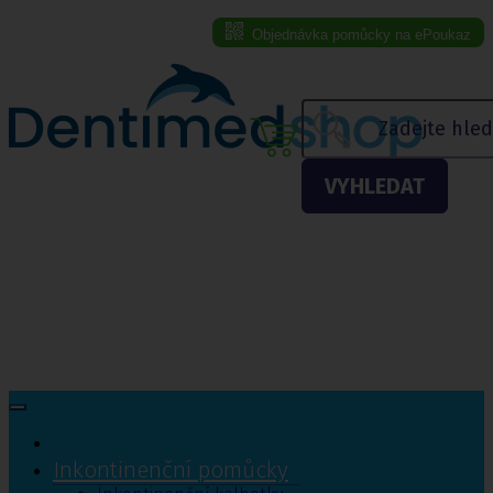
Objednávka pomůcky na ePoukaz
Menu eshopu
VYHLEDAT
Inkontinenční pomůcky