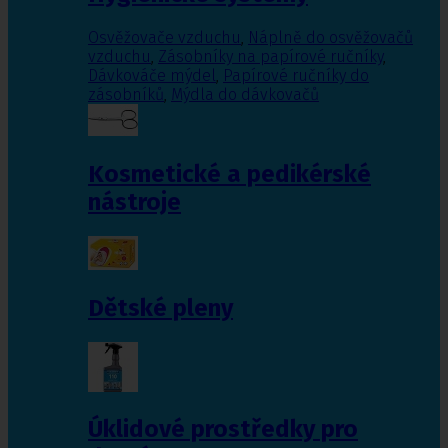
Osvěžovače vzduchu
,
Náplně do osvěžovačů
vzduchu
,
Zásobníky na papírové ručníky
,
Dávkováče mýdel
,
Papírové ručníky do
zásobníků
,
Mýdla do dávkovačů
Kosmetické a pedikérské
nástroje
Dětské pleny
Úklidové prostředky pro