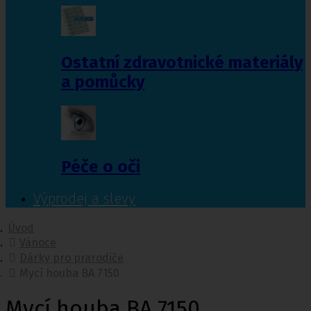
Ostatní zdravotnické materiály
a pomůcky
Péče o oči
Výprodej a slevy
Úvod
Vánoce
Dárky pro prarodiče
Mycí houba BA 7150
Mycí houba BA 7150