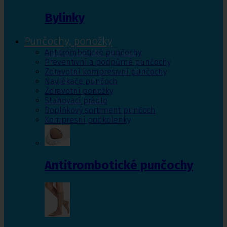
Bylinky
Punčochy, ponožky
Antitrombotické punčochy
Preventivní a podpůrné punčochy
Zdravotní kompresivní punčochy
Navlékače punčoch
Zdravotní ponožky
Stahovací prádlo
Doplňkový sortiment punčoch
Kompresní podkolenky
Antitrombotické punčochy