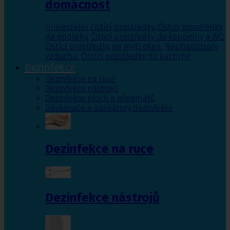
domácnost
Univerzální čistící prostředky
,
Čistící prostředky
na podlahy
,
Čisticí prostředky do koupelny a WC
,
Čistící prostředky na mytí oken
,
Neutralizátory
vzduchu
,
Čistící prostředky do kuchyně
Dezinfekce
Dezinfekce na ruce
Dezinfekce nástrojů
Dezinfekce ploch a předmětů
Dávkovače a aplikátory dezinfekce
Dezinfekce na ruce
Dezinfekce nástrojů