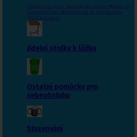
Sedačky do vany
,
Sedačky do sprchy
,
Madla do
koupelny a wc
,
Nástavce na wc pro invalidy
,
Stoličky k vaně
Jídelní stolky k lůžku
Ostatní pomůcky pro
sebeobsluhu
Stravování