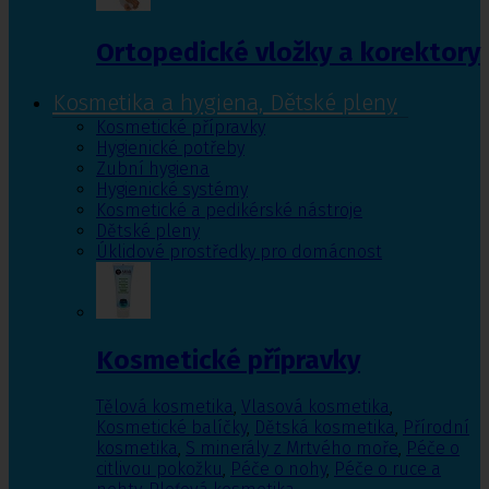
Ortopedické vložky a korektory
Kosmetika a hygiena, Dětské pleny
Kosmetické přípravky
Hygienické potřeby
Zubní hygiena
Hygienické systémy
Kosmetické a pedikérské nástroje
Dětské pleny
Úklidové prostředky pro domácnost
Kosmetické přípravky
Tělová kosmetika
,
Vlasová kosmetika
,
Kosmetické balíčky
,
Dětská kosmetika
,
Přírodní
kosmetika
,
S minerály z Mrtvého moře
,
Péče o
citlivou pokožku
,
Péče o nohy
,
Péče o ruce a