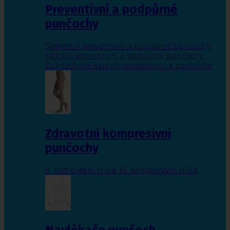
Preventivní a podpůrné
punčochy
Stehenní preventivní a podpůrné punčochy
,
Lýtkové preventivní a podpůrné punčochy
,
Punčochové kalhoty preventivní a podpůrné
Zdravotní kompresivní
punčochy
II. kompresní třída
,
III. kompresivní třída
Navlékače punčoch