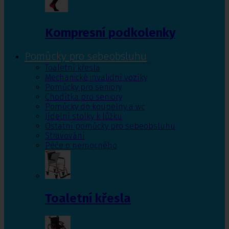
Kompresní podkolenky
Pomůcky pro sebeobsluhu
Toaletní křesla
Mechanické invalidní vozíky
Pomůcky pro seniory
Chodítka pro seniory
Pomůcky do koupelny a wc
Jídelní stolky k lůžku
Ostatní pomůcky pro sebeobsluhu
Stravování
Péče o nemocného
Toaletní křesla