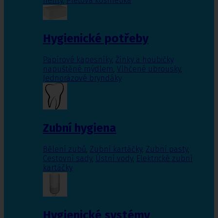
nehty
,
Pleťová kosmetika
Hygienické potřeby
Papírové kapesníky
,
Žínky a houbičky
napuštěné mýdlem
,
Vlhčené ubrousky
,
Jednorázové bryndáky
Zubní hygiena
Bělení zubů
,
Zubní kartáčky
,
Zubní pasty
,
Cestovní sady
,
Ústní vody
,
Elektrické zubní
kartáčky
Hygienické systémy