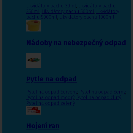
Likvidátory pachu 30ml
,
Likvidátory pachu
250ml
,
Likvidátory pachu 500ml
,
Likvidátory
pachu 5000ml
,
Likvidátory pachu 1000ml
Nádoby na nebezpečný odpad
Pytle na odpad
Pytel na odpad červený
,
Pytel na odpad černý
,
Pytel na odpad modrý
,
Pytel na odpad žlutý
,
Pytel na odpad zelený
Hojení ran