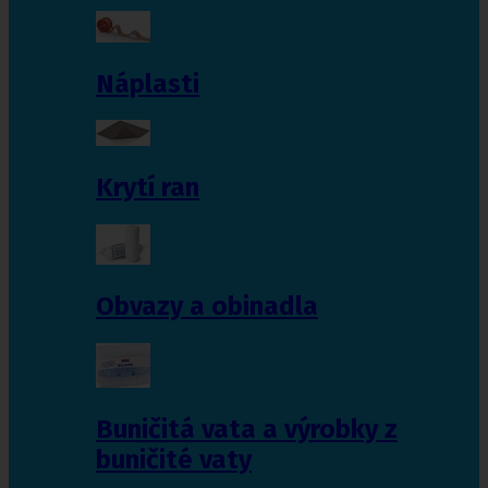
Náplasti
Krytí ran
Obvazy a obinadla
Buničitá vata a výrobky z
buničité vaty