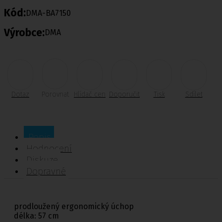
Kód:
DMA-BA7150
Výrobce:
DMA
Dotaz
Porovnat
Hlídač cen
Doporučit
Tisk
Sdílet
Popis
Hodnocení
Diskuze
Dopravné
prodloužený ergonomický úchop
délka: 57 cm