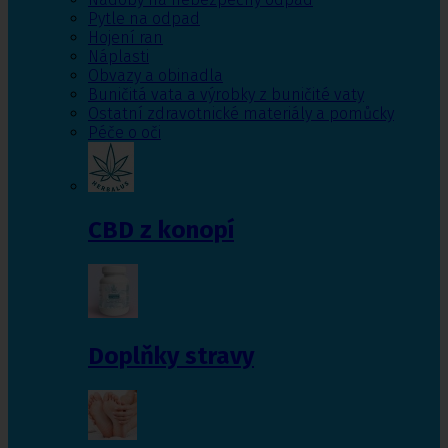
Pytle na odpad
Hojení ran
Náplasti
Obvazy a obinadla
Buničitá vata a výrobky z buničité vaty
Ostatní zdravotnické materiály a pomůcky
Péče o oči
CBD z konopí
Doplňky stravy