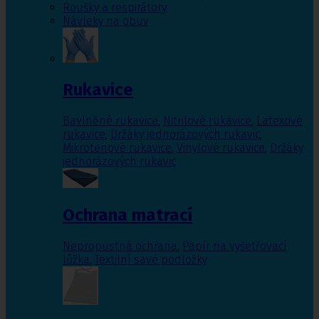
Roušky a respirátory
Návleky na obuv
Rukavice
Bavlněné rukavice
,
Nitrilové rukavice
,
Latexové
rukavice
,
Držáky jednorázových rukavic
,
Mikrotenové rukavice
,
Vinylové rukavice
,
Držáky
jednorázových rukavic
Ochrana matrací
Nepropustná ochrana
,
Papír na vyšetřovací
lůžka
,
Textilní savé podložky