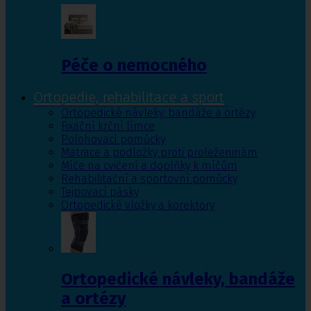
Péče o nemocného
Ortopedie, rehabilitace a sport
Ortopedické návleky, bandáže a ortézy
Fixační krční límce
Polohovací pomůcky
Matrace a podložky proti proleženinám
Míče na cvičení a doplňky k míčům
Rehabilitační a sportovní pomůcky
Tejpovací pásky
Ortopedické vložky a korektory
Ortopedické návleky, bandáže
a ortézy