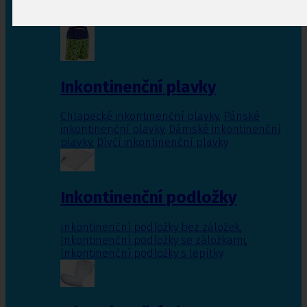
Inkontinenční vložky pro ženy
,
Inkontinenční
vložky pro muže
Inkontinenční plavky
Chlapecké inkontinenční plavky
,
Pánské
inkontinenční plavky
,
Dámské inkontinenční
plavky
,
Dívčí inkontinenční plavky
Inkontinenční podložky
Inkontinenční podložky bez záložek
,
Inkontinenční podložky se záložkami
,
Inkontinenční podložky s lepítky