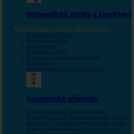
Ortopedické vložky a korektory
Kosmetika a hygiena, Dětské pleny
Kosmetické přípravky
Hygienické potřeby
Zubní hygiena
Hygienické systémy
Kosmetické a pedikérské nástroje
Dětské pleny
Úklidové prostředky pro domácnost
Kosmetické přípravky
Tělová kosmetika
,
Vlasová kosmetika
,
Kosmetické balíčky
,
Dětská kosmetika
,
Přírodní
kosmetika
,
S minerály z Mrtvého moře
,
Péče o
citlivou pokožku
,
Péče o nohy
,
Péče o ruce a