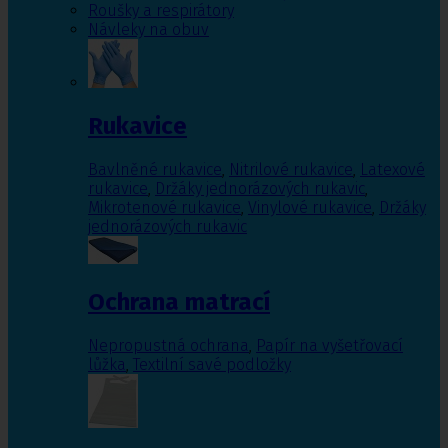
Roušky a respirátory
Návleky na obuv
Rukavice
Bavlněné rukavice
,
Nitrilové rukavice
,
Latexové
rukavice
,
Držáky jednorázových rukavic
,
Mikrotenové rukavice
,
Vinylové rukavice
,
Držáky
jednorázových rukavic
Ochrana matrací
Nepropustná ochrana
,
Papír na vyšetřovací
lůžka
,
Textilní savé podložky