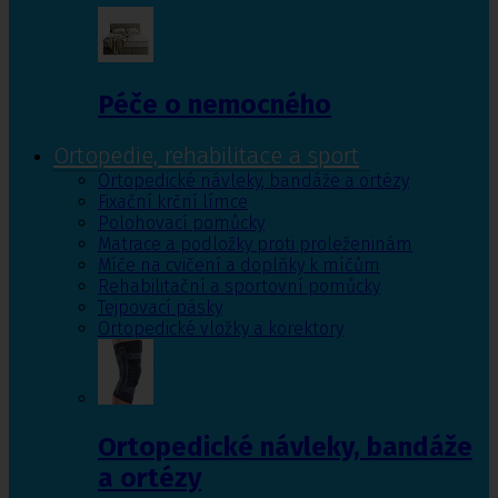
Péče o nemocného
Ortopedie, rehabilitace a sport
Ortopedické návleky, bandáže a ortézy
Fixační krční límce
Polohovací pomůcky
Matrace a podložky proti proleženinám
Míče na cvičení a doplňky k míčům
Rehabilitační a sportovní pomůcky
Tejpovací pásky
Ortopedické vložky a korektory
Ortopedické návleky, bandáže
a ortézy