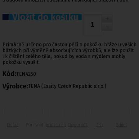
Vložit do košíku
Primárně určeno pro častou péči o pokožku hráze u vašich
blízkých při výměně absorbujících výrobků, ale lze použít
i k čištění celého těla, pokud by voda s mýdlem mohly
pokožku vysušit.
Kód:
TEN4250
Výrobce:
TENA (Essity Czech Republic s.r.o.)
Dotaz
Porovnat
Hlídač cen
Doporučit
Tisk
Sdílet