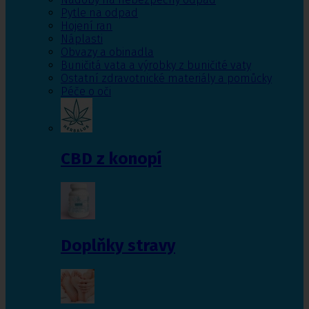
Pytle na odpad
Hojení ran
Náplasti
Obvazy a obinadla
Buničitá vata a výrobky z buničité vaty
Ostatní zdravotnické materiály a pomůcky
Péče o oči
CBD z konopí
Doplňky stravy