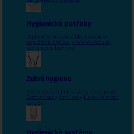
nehty
,
Pleťová kosmetika
Hygienické potřeby
Papírové kapesníky
,
Žínky a houbičky
napuštěné mýdlem
,
Vlhčené ubrousky
,
Jednorázové bryndáky
Zubní hygiena
Bělení zubů
,
Zubní kartáčky
,
Zubní pasty
,
Cestovní sady
,
Ústní vody
,
Elektrické zubní
kartáčky
Hygienické systémy