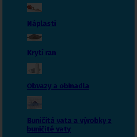
Náplasti
Krytí ran
Obvazy a obinadla
Buničitá vata a výrobky z
buničité vaty