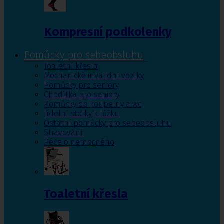
Kompresní podkolenky
Pomůcky pro sebeobsluhu
Toaletní křesla
Mechanické invalidní vozíky
Pomůcky pro seniory
Chodítka pro seniory
Pomůcky do koupelny a wc
Jídelní stolky k lůžku
Ostatní pomůcky pro sebeobsluhu
Stravování
Péče o nemocného
Toaletní křesla