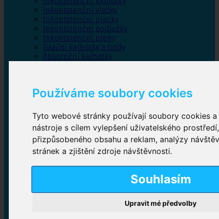
Inkontinenční kalhotky
Inkontinenční vložky
Inkontinenční plavky
Inkontinenční podložky
Inkontinenční pleny
Fixační kalhotky a body
Absorpční kalhotky
Péče o pánevní dno
Bylinky
Používáme soubory cookies
Tyto webové stránky používají soubory cookies a 
Inkontinenční kalhotky
nástroje s cílem vylepšení uživatelského prostředí
přizpůsobeného obsahu a reklam, analýzy návště
Plenkové kalhotky navlékací
,
Plenkové kalhotky
zalepovací
,
Inkontinenční kalhotky dámské
,
stránek a zjištění zdroje návštěvnosti.
Inkontinenční kalhotky pro muže
Souhlasím
Inkontinenční vložky
Upravit mé předvolby