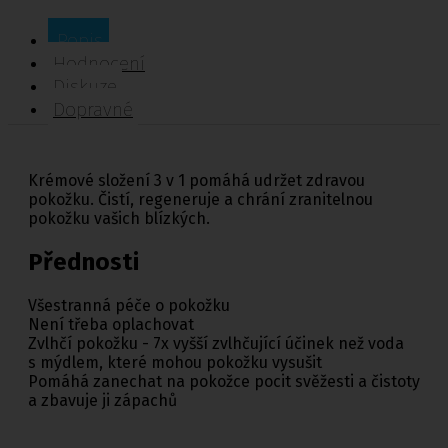
Popis
Hodnocení
Diskuze
Dopravné
Krémové složení 3 v 1 pomáhá udržet zdravou
pokožku. Čistí, regeneruje a chrání zranitelnou
pokožku vašich blízkých.
Přednosti
Všestranná péče o pokožku
Není třeba oplachovat
Zvlhčí pokožku - 7x vyšší zvlhčující účinek než voda
s mýdlem, které mohou pokožku vysušit
Pomáhá zanechat na pokožce pocit svěžesti a čistoty
a zbavuje ji zápachů