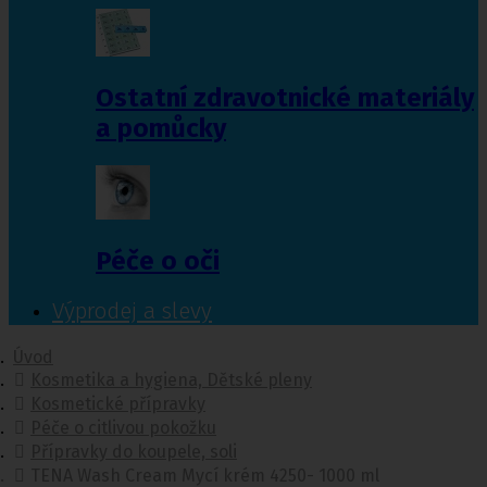
Ostatní zdravotnické materiály
a pomůcky
Péče o oči
Výprodej a slevy
Úvod
Kosmetika a hygiena, Dětské pleny
Kosmetické přípravky
Péče o citlivou pokožku
Přípravky do koupele, soli
TENA Wash Cream Mycí krém 4250- 1000 ml