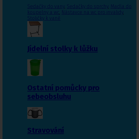
Sedačky do vany
,
Sedačky do sprchy
,
Madla do
koupelny a wc
,
Nástavce na wc pro invalidy
,
Stoličky k vaně
Jídelní stolky k lůžku
Ostatní pomůcky pro
sebeobsluhu
Stravování