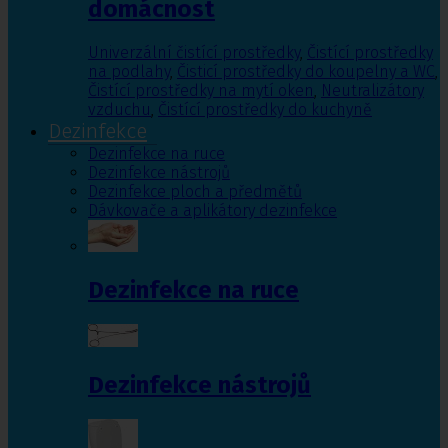
domácnost
Univerzální čistící prostředky
,
Čistící prostředky
na podlahy
,
Čisticí prostředky do koupelny a WC
,
Čistící prostředky na mytí oken
,
Neutralizátory
vzduchu
,
Čistící prostředky do kuchyně
Dezinfekce
Dezinfekce na ruce
Dezinfekce nástrojů
Dezinfekce ploch a předmětů
Dávkovače a aplikátory dezinfekce
Dezinfekce na ruce
Dezinfekce nástrojů