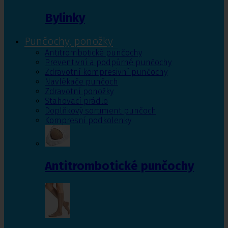
Bylinky
Punčochy, ponožky
Antitrombotické punčochy
Preventivní a podpůrné punčochy
Zdravotní kompresivní punčochy
Navlékače punčoch
Zdravotní ponožky
Stahovací prádlo
Doplňkový sortiment punčoch
Kompresní podkolenky
Antitrombotické punčochy