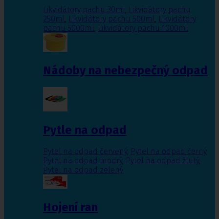
Likvidátory pachu 30ml
,
Likvidátory pachu
250ml
,
Likvidátory pachu 500ml
,
Likvidátory
pachu 5000ml
,
Likvidátory pachu 1000ml
Nádoby na nebezpečný odpad
Pytle na odpad
Pytel na odpad červený
,
Pytel na odpad černý
,
Pytel na odpad modrý
,
Pytel na odpad žlutý
,
Pytel na odpad zelený
Hojení ran