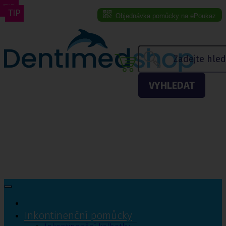
TIP
TIP
Objednávka pomůcky na ePoukaz
Menu eshopu
VYHLEDAT
Inkontinenční pomůcky