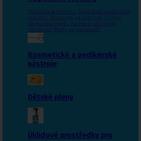
Osvěžovače vzduchu
,
Náplně do osvěžovačů
vzduchu
,
Zásobníky na papírové ručníky
,
Dávkováče mýdel
,
Papírové ručníky do
zásobníků
,
Mýdla do dávkovačů
Kosmetické a pedikérské
nástroje
Dětské pleny
Úklidové prostředky pro