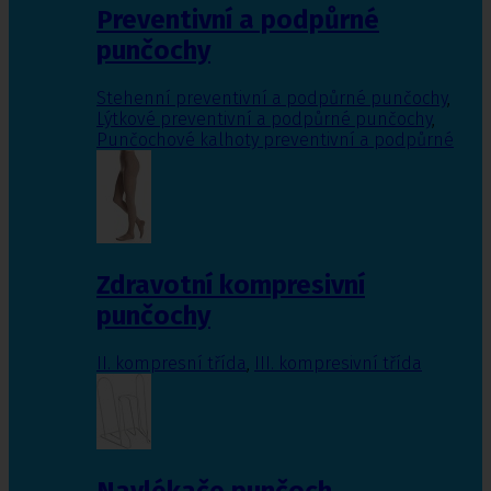
Preventivní a podpůrné
punčochy
Stehenní preventivní a podpůrné punčochy
,
Lýtkové preventivní a podpůrné punčochy
,
Punčochové kalhoty preventivní a podpůrné
Zdravotní kompresivní
punčochy
II. kompresní třída
,
III. kompresivní třída
Navlékače punčoch