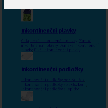
Inkontinenční vložky pro ženy
,
Inkontinenční
vložky pro muže
Inkontinenční plavky
Chlapecké inkontinenční plavky
,
Pánské
inkontinenční plavky
,
Dámské inkontinenční
plavky
,
Dívčí inkontinenční plavky
Inkontinenční podložky
Inkontinenční podložky bez záložek
,
Inkontinenční podložky se záložkami
,
Inkontinenční podložky s lepítky