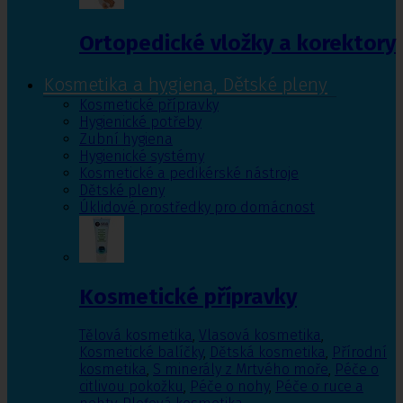
Ortopedické vložky a korektory
Kosmetika a hygiena, Dětské pleny
Kosmetické přípravky
Hygienické potřeby
Zubní hygiena
Hygienické systémy
Kosmetické a pedikérské nástroje
Dětské pleny
Úklidové prostředky pro domácnost
Kosmetické přípravky
Tělová kosmetika
,
Vlasová kosmetika
,
Kosmetické balíčky
,
Dětská kosmetika
,
Přírodní
kosmetika
,
S minerály z Mrtvého moře
,
Péče o
citlivou pokožku
,
Péče o nohy
,
Péče o ruce a