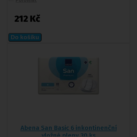
Porovnat
212 Kč
Do košíku
Abena San Basic 6 inkontinenční
vložné pleny 30 ks