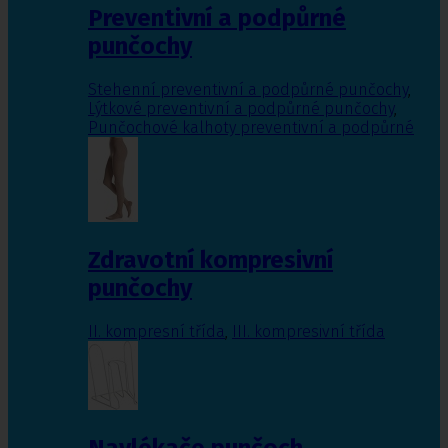
Preventivní a podpůrné
punčochy
Stehenní preventivní a podpůrné punčochy
,
Lýtkové preventivní a podpůrné punčochy
,
Punčochové kalhoty preventivní a podpůrné
Zdravotní kompresivní
punčochy
II. kompresní třída
,
III. kompresivní třída
Navlékače punčoch