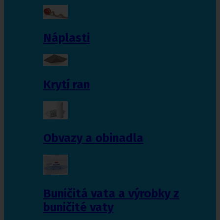
Náplasti
Krytí ran
Obvazy a obinadla
Buničitá vata a výrobky z
buničité vaty