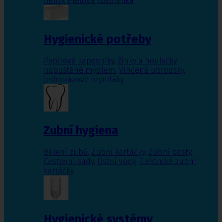
nehty
,
Pleťová kosmetika
Hygienické potřeby
Papírové kapesníky
,
Žínky a houbičky
napuštěné mýdlem
,
Vlhčené ubrousky
,
Jednorázové bryndáky
Zubní hygiena
Bělení zubů
,
Zubní kartáčky
,
Zubní pasty
,
Cestovní sady
,
Ústní vody
,
Elektrické zubní
kartáčky
Hygienické systémy