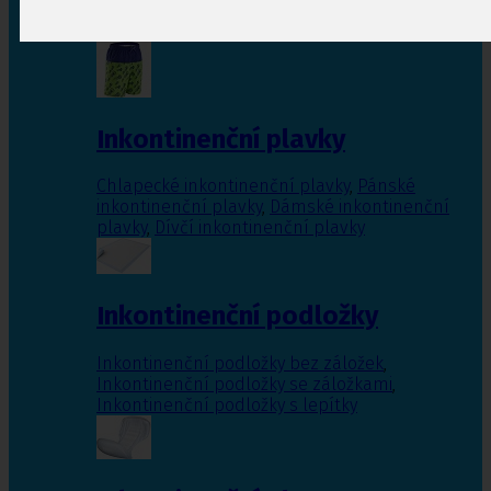
Inkontinenční vložky pro ženy
,
Inkontinenční
vložky pro muže
Inkontinenční plavky
Chlapecké inkontinenční plavky
,
Pánské
inkontinenční plavky
,
Dámské inkontinenční
plavky
,
Dívčí inkontinenční plavky
Inkontinenční podložky
Inkontinenční podložky bez záložek
,
Inkontinenční podložky se záložkami
,
Inkontinenční podložky s lepítky