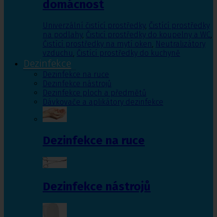
domácnost
Univerzální čistící prostředky
,
Čistící prostředky
na podlahy
,
Čisticí prostředky do koupelny a WC
,
Čistící prostředky na mytí oken
,
Neutralizátory
vzduchu
,
Čistící prostředky do kuchyně
Dezinfekce
Dezinfekce na ruce
Dezinfekce nástrojů
Dezinfekce ploch a předmětů
Dávkovače a aplikátory dezinfekce
Dezinfekce na ruce
Dezinfekce nástrojů