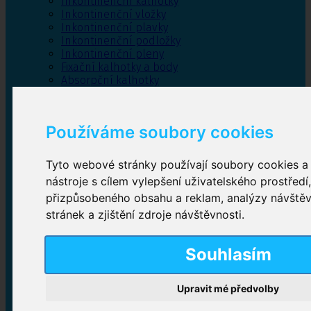
Inkontinenční kalhotky
Inkontinenční vložky
Inkontinenční plavky
Inkontinenční podložky
Inkontinenční pleny
Fixační kalhotky a body
Absorpční kalhotky
Péče o pánevní dno
Bylinky
Používáme soubory cookies
Tyto webové stránky používají soubory cookies a 
Inkontinenční kalhotky
nástroje s cílem vylepšení uživatelského prostředí
přizpůsobeného obsahu a reklam, analýzy návště
Plenkové kalhotky navlékací
,
Plenkové kalhotky
zalepovací
,
Inkontinenční kalhotky dámské
,
stránek a zjištění zdroje návštěvnosti.
Inkontinenční kalhotky pro muže
Souhlasím
Inkontinenční vložky
Upravit mé předvolby