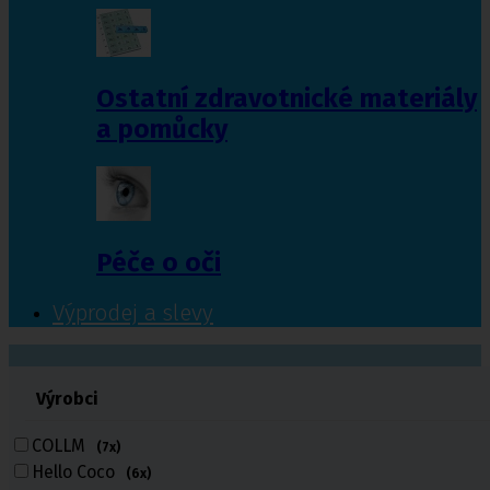
Ostatní zdravotnické materiály
a pomůcky
Péče o oči
Výprodej a slevy
601 372 641
Výrobci
461 616 039
volejte
COLLM
(7x)
Hello Coco
(6x)