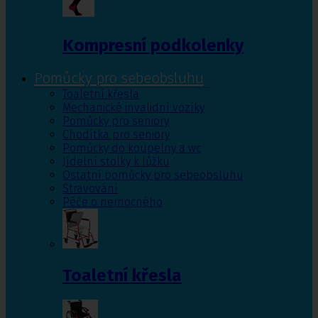
Kompresní podkolenky
Pomůcky pro sebeobsluhu
Toaletní křesla
Mechanické invalidní vozíky
Pomůcky pro seniory
Chodítka pro seniory
Pomůcky do koupelny a wc
Jídelní stolky k lůžku
Ostatní pomůcky pro sebeobsluhu
Stravování
Péče o nemocného
Toaletní křesla