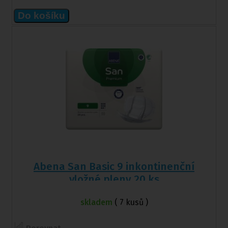
Do košíku
Abena San Basic 9 inkontinenční
vložné pleny 20 ks
skladem
( 7 kusů )