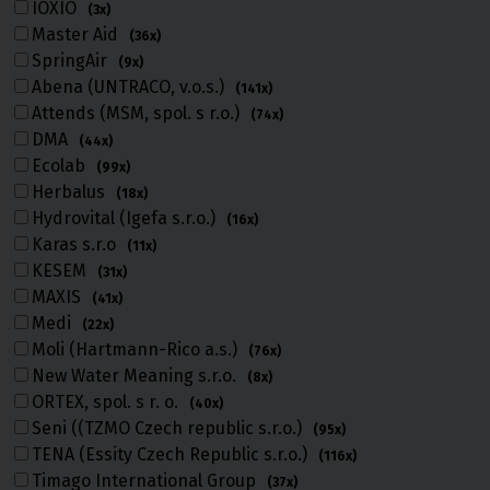
IOXIO
(3x)
Master Aid
(36x)
SpringAir
(9x)
Abena (UNTRACO, v.o.s.)
(141x)
Attends (MSM, spol. s r.o.)
(74x)
DMA
(44x)
Ecolab
(99x)
Herbalus
(18x)
Hydrovital (Igefa s.r.o.)
(16x)
Karas s.r.o
(11x)
KESEM
(31x)
MAXIS
(41x)
Medi
(22x)
Úvod
Moli (Hartmann-Rico a.s.)
(76x)
Novinky
New Water Meaning s.r.o.
(8x)
Novinky
ORTEX, spol. s r. o.
(40x)
Seni ((TZMO Czech republic s.r.o.)
(95x)
TENA (Essity Czech Republic s.r.o.)
(116x)
Výpis parametrů a výrobců
Timago International Group
(37x)