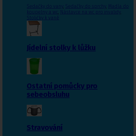
Sedačky do vany
,
Sedačky do sprchy
,
Madla do
koupelny a wc
,
Nástavce na wc pro invalidy
,
Stoličky k vaně
Jídelní stolky k lůžku
Ostatní pomůcky pro
sebeobsluhu
Stravování