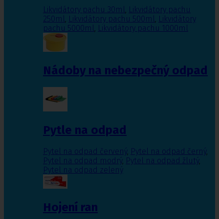
Likvidátory pachu 30ml
,
Likvidátory pachu
250ml
,
Likvidátory pachu 500ml
,
Likvidátory
pachu 5000ml
,
Likvidátory pachu 1000ml
Nádoby na nebezpečný odpad
Pytle na odpad
Pytel na odpad červený
,
Pytel na odpad černý
,
Pytel na odpad modrý
,
Pytel na odpad žlutý
,
Pytel na odpad zelený
Hojení ran