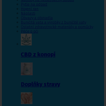
Pytle na odpad
Hojení ran
Náplasti
Obvazy a obinadla
Buničitá vata a výrobky z buničité vaty
Ostatní zdravotnické materiály a pomůcky
Péče o oči
CBD z konopí
Doplňky stravy