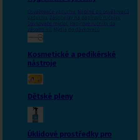
Osvěžovače vzduchu
,
Náplně do osvěžovačů
vzduchu
,
Zásobníky na papírové ručníky
,
Dávkováče mýdel
,
Papírové ručníky do
zásobníků
,
Mýdla do dávkovačů
Kosmetické a pedikérské
nástroje
Dětské pleny
Úklidové prostředky pro