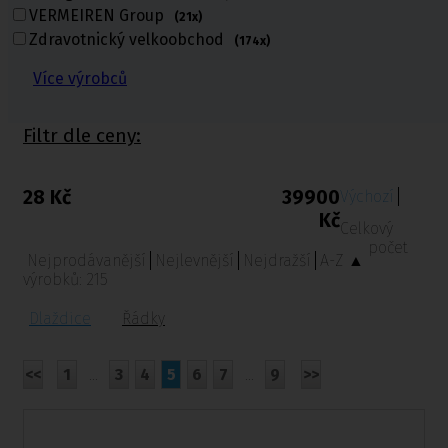
VERMEIREN Group
(21x)
Zdravotnický velkoobchod
(174x)
Nejprodávanější
Aktuálně populární
Více výrobců
Filtr dle ceny:
28 Kč
39900
Výchozí
Kč
Celkový
počet
Nejprodávanější
Nejlevnější
Nejdražší
A-Z ▲
výrobků:
215
Dlaždice
Řádky
<<
1
...
3
4
5
6
7
...
9
>>