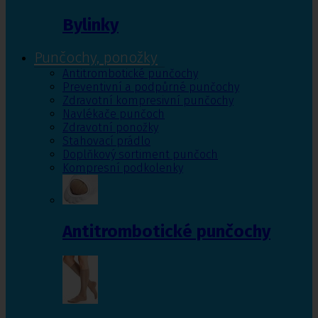
Bylinky
Punčochy, ponožky
Antitrombotické punčochy
Preventivní a podpůrné punčochy
Zdravotní kompresivní punčochy
Navlékače punčoch
Zdravotní ponožky
Stahovací prádlo
Doplňkový sortiment punčoch
Kompresní podkolenky
Antitrombotické punčochy