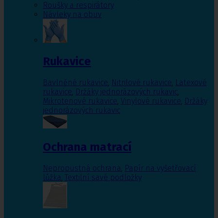
Roušky a respirátory
Návleky na obuv
Rukavice
Bavlněné rukavice
,
Nitrilové rukavice
,
Latexové
rukavice
,
Držáky jednorázových rukavic
,
Mikrotenové rukavice
,
Vinylové rukavice
,
Držáky
jednorázových rukavic
Ochrana matrací
Nepropustná ochrana
,
Papír na vyšetřovací
lůžka
,
Textilní savé podložky