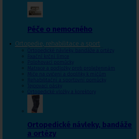
Péče o nemocného
Ortopedie, rehabilitace a sport
Ortopedické návleky, bandáže a ortézy
Fixační krční límce
Polohovací pomůcky
Matrace a podložky proti proleženinám
Míče na cvičení a doplňky k míčům
Rehabilitační a sportovní pomůcky
Tejpovací pásky
Ortopedické vložky a korektory
Ortopedické návleky, bandáže
a ortézy