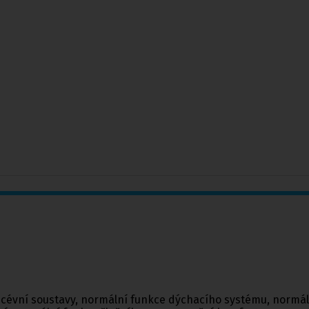
st cévní soustavy, normální funkce dýchacího systému, normá