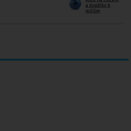
a doplňky k
míčům