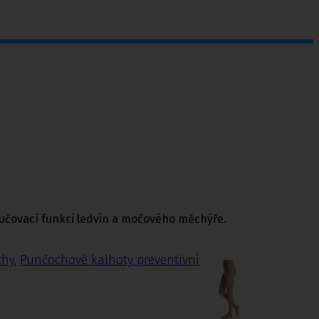
čovací funkci ledvin a močového měchýře.
chy
,
Punčochové kalhoty preventivní