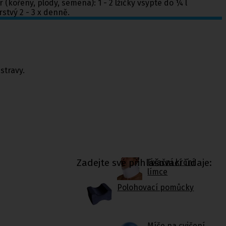
r (kořeny, plody, semena): 1 - 2 lžičky vsypte do ¼ l
stvý 2 - 3 x denně.
stravy.
Zadejte své přihlašovací údaje:
Fixační krční
límce
Polohovací pomůcky
Míče na cvičení