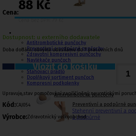
88 Kč
Cena:
Cena bez DPH: 79 Kč
Punčochy,
ponožky
Dostupnost: u externího dodavatele
Antitrombotické punčochy
Preventivní a podpůrné punčochy
Doba dodání: obvykle odesíláme do 7 pracovních dnů
Zdravotní kompresivní punčochy
Navlékače punčoch
Vložit do košíku
Zdravotní ponožky
Stahovací prádlo
Doplňkový sortiment punčoch
Kompresní podkolenky
Upravuje stav pomočování zapříčiněný neurotickými poruc
Antitrombotické punčochy
Kód:
Preventivní a podpůrné pu
CAJ054
Stehenní preventivní a p
Výrobce:
Zdravotnický velkoobchod
a podpůrné