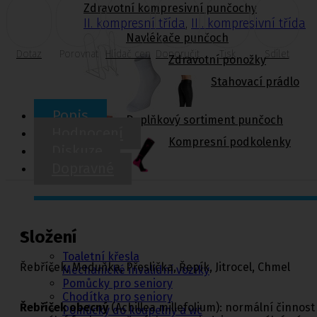
Zdravotní kompresivní punčochy
II. kompresní třída
,
III. kompresivní třída
Navlékače punčoch
Dotaz
Porovnat
Hlídač cen
Doporučit
Tisk
Sdílet
Zdravotní ponožky
Stahovací prádlo
Popis
Doplňkový sortiment punčoch
Hodnocení
Kompresní podkolenky
Diskuze
Dopravné
Pomůcky pro
sebeobsluhu
Složení
Toaletní křesla
Řebříček, Meduňka, Přeslička, Řepík, Jitrocel, Chmel
Mechanické invalidní vozíky
Pomůcky pro seniory
Chodítka pro seniory
Řebříček obecný
(Achillea millefolium): normální činno
Pomůcky do koupelny a wc