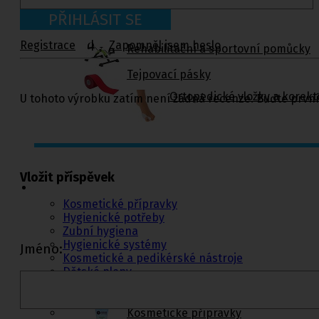
PŘIHLÁSIT SE
Registrace
|
Zapomněl jsem heslo
Rehabilitační a sportovní pomůcky
Tejpovací pásky
Ortopedické vložky a korekt
U tohoto výrobku zatím není žádná recenze. Buďte první
Kosmetika a
hygiena, Dětské
Vložit příspěvek
pleny
Kosmetické přípravky
Hygienické potřeby
Zubní hygiena
Hygienické systémy
Jméno:
Kosmetické a pedikérské nástroje
Dětské pleny
Úklidové prostředky pro domácnost
Kosmetické přípravky