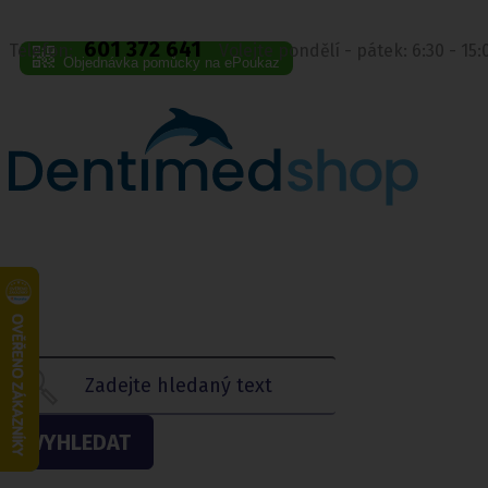
601 372 641
Telefon:
Volejte pondělí - pátek: 6:30 - 15
Objednávka pomůcky na ePoukaz
VYHLEDAT