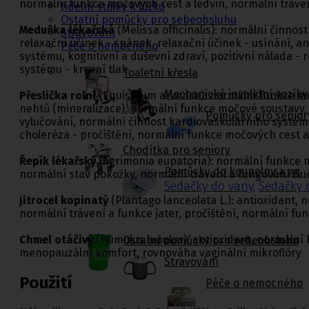
normální funkce močových cest a ledvin, normální tráve
Jídelní stolky k lůžku
Ostatní pomůcky pro sebeobsluhu
Meduňka lékařská
(Melissa officinalis): normální činnos
Stravování
relaxační účinek - spánek, relaxační účinek - usínání, a
Péče o nemocného
systému, kognitivní a duševní zdraví, pozitivní nálada 
systému - krevní tlak
Toaletní křesla
Mechanické invalidní vozíky
Přeslička rolní
(Equisetum arvense): normální funkce moč
nehtů (mineralizace), normální funkce močové soustavy, n
Pomůcky pro senior
vylučování, normální činnost kardiovaskulárního systému -
choleréza - pročištění, normální funkce močových cest a
Chodítka pro seniory
Řepík lékařský
(Agrimonia eupatoria): normální funkce m
Pomůcky do koupelny a wc
normální stav pokožky, normální trávení a fungování žl
Sedačky do vany
,
Sedačky 
Jitrocel kopinatý
(Plantago lanceolata L.): antioxidant, 
normální trávení a funkce jater, pročištění, normální f
Chmel otáčivý
(Humulus lupulus): antioxidant, normální h
Ostatní pomůcky pro sebeobsluhu
menopauzální komfort, rovnováha vaginální mikroflóry
Stravování
Použití
Péče o nemocného