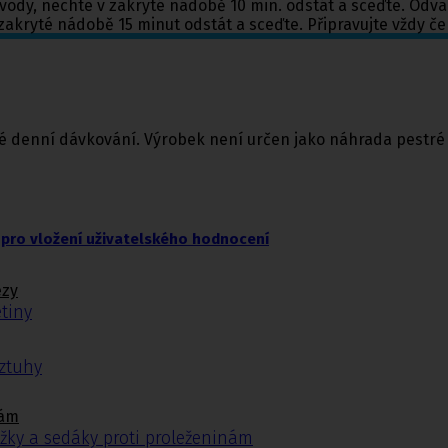
řící vody, nechte v zakryté nádobě 10 min. odstát a sceďte. Odva
zakryté nádobě 15 minut odstát a sceďte. Připravujte vždy čer
 denní dávkování. Výrobek není určen jako náhrada pestré 
pro vložení uživatelského hodnocení
ézy
tiny
ýztuhy
nám
žky a sedáky proti proleženinám