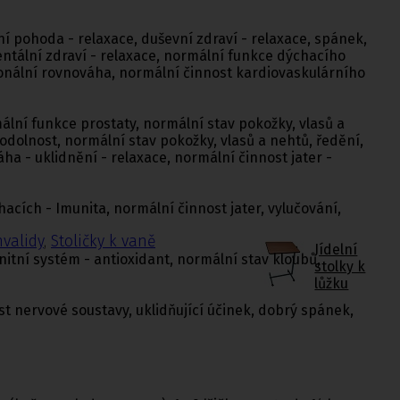
ní pohoda - relaxace, duševní zdraví - relaxace, spánek,
mentální zdraví - relaxace, normální funkce dýchacího
monální rovnováha, normální činnost kardiovaskulárního
lní funkce prostaty, normální stav pokožky, vlasů a
odolnost, normální stav pokožky, vlasů a nehtů, ředění,
ha - uklidnění - relaxace, normální činnost jater -
cích - Imunita, normální činnost jater, vylučování,
nvalidy
,
Stoličky k vaně
Jídelní
nitní systém - antioxidant, normální stav kloubů,
stolky k
lůžku
st nervové soustavy, uklidňující účinek, dobrý spánek,