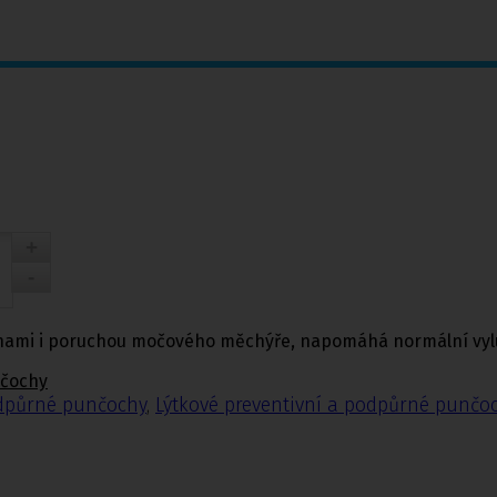
hami i poruchou močového měchýře, napomáhá normální vylu
nčochy
odpůrné punčochy
,
Lýtkové preventivní a podpůrné punčo