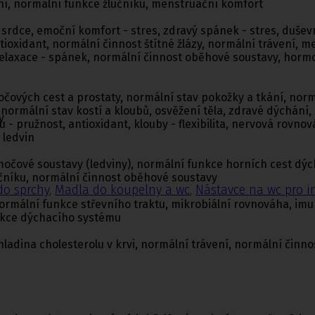
ní, normální funkce žlučníku, menstruační komfort
t srdce, emoční komfort - stres, zdravý spánek - stres, dušev
ntioxidant, normální činnost štítné žlázy, normální trávení, 
- relaxace - spánek, normální činnost oběhové soustavy, hor
ových cest a prostaty, normální stav pokožky a tkání, normá
ormální stav kostí a kloubů, osvěžení těla, zdravé dýchání, 
y
 pružnost, antioxidant, klouby - flexibilita, nervová rovnová
 ledvin
očové soustavy (ledviny), normální funkce horních cest dýcha
učníku, normální činnost oběhové soustavy
do sprchy
,
Madla do koupelny a wc
,
Nástavce na wc pro i
normální funkce střevního traktu, mikrobiální rovnováha, imu
unkce dýchacího systému
ladina cholesterolu v krvi, normální trávení, normální činno