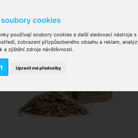
soubory cookies
kové kalhotky zalepovací
,
Inkontinenční kalhotky dámsk
nky používají soubory cookies a další sledovací nástroje s 
ostředí, zobrazení přizpůsobeného obsahu a reklam, analýz
ční vložky pro muže
a zjištění zdroje návštěvnosti.
m
nkontinenční plavky
,
Dámské inkontinenční plavky
,
Dívčí
Upravit mé předvolby
ek
,
Inkontinenční podložky se záložkami
,
Inkontinenční po