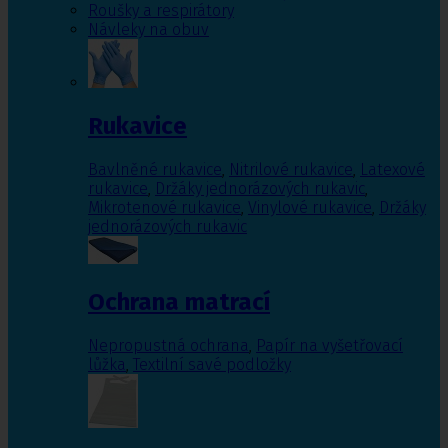
Roušky a respirátory
Návleky na obuv
Rukavice
Bavlněné rukavice
,
Nitrilové rukavice
,
Latexové
rukavice
,
Držáky jednorázových rukavic
,
Mikrotenové rukavice
,
Vinylové rukavice
,
Držáky
jednorázových rukavic
Ochrana matrací
Nepropustná ochrana
,
Papír na vyšetřovací
lůžka
,
Textilní savé podložky