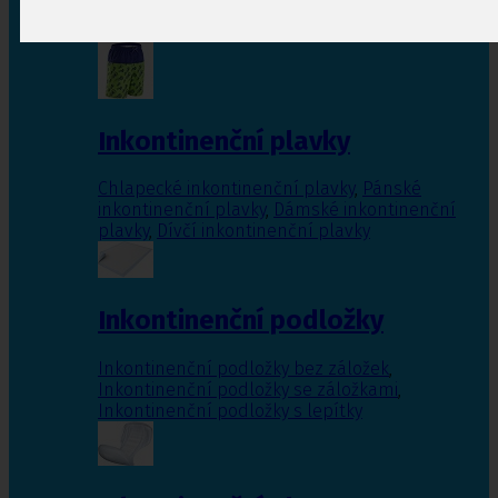
Inkontinenční vložky pro ženy
,
Inkontinenční
vložky pro muže
Inkontinenční plavky
Chlapecké inkontinenční plavky
,
Pánské
inkontinenční plavky
,
Dámské inkontinenční
plavky
,
Dívčí inkontinenční plavky
Inkontinenční podložky
Inkontinenční podložky bez záložek
,
Inkontinenční podložky se záložkami
,
Inkontinenční podložky s lepítky