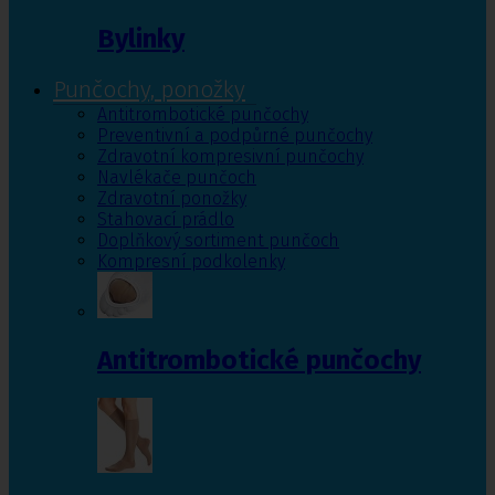
Bylinky
Punčochy, ponožky
Antitrombotické punčochy
Preventivní a podpůrné punčochy
Zdravotní kompresivní punčochy
Navlékače punčoch
Zdravotní ponožky
Stahovací prádlo
Doplňkový sortiment punčoch
Kompresní podkolenky
Antitrombotické punčochy