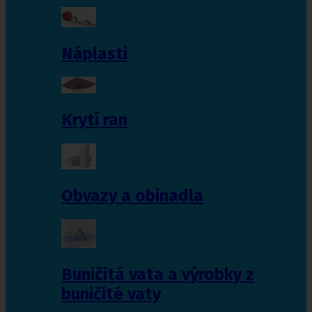
Náplasti
Krytí ran
Obvazy a obinadla
Buničitá vata a výrobky z
buničité vaty