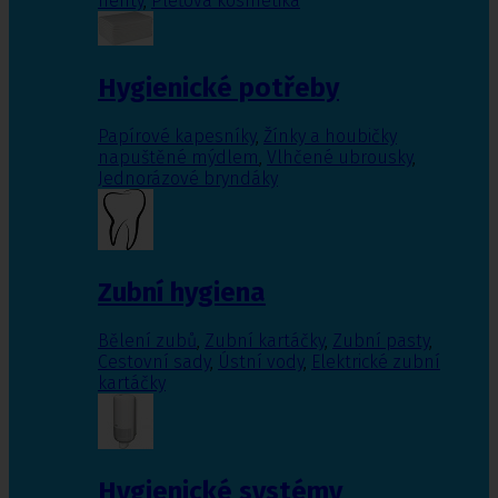
nehty
,
Pleťová kosmetika
Hygienické potřeby
Papírové kapesníky
,
Žínky a houbičky
napuštěné mýdlem
,
Vlhčené ubrousky
,
Jednorázové bryndáky
Zubní hygiena
Bělení zubů
,
Zubní kartáčky
,
Zubní pasty
,
Cestovní sady
,
Ústní vody
,
Elektrické zubní
kartáčky
Hygienické systémy