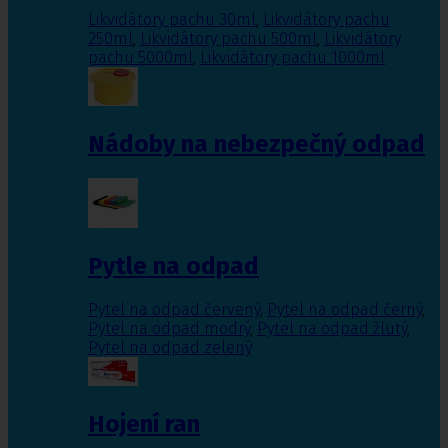
Likvidátory pachu 30ml
,
Likvidátory pachu
250ml
,
Likvidátory pachu 500ml
,
Likvidátory
pachu 5000ml
,
Likvidátory pachu 1000ml
Nádoby na nebezpečný odpad
Pytle na odpad
Pytel na odpad červený
,
Pytel na odpad černý
,
Pytel na odpad modrý
,
Pytel na odpad žlutý
,
Pytel na odpad zelený
Hojení ran