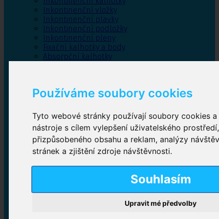
Inkontinenční kalhotky
Inkontinenční vložky
Inkontinenční plavky
Inkontinenční podložky
Inkontinenční pleny
Fixační kalhotky a body
Absorpční kalhotky
Péče o pánevní dno
Bylinky
Používáme soubory cookies
Tyto webové stránky používají soubory cookies a 
Inkontinenční kalhotky
nástroje s cílem vylepšení uživatelského prostředí
přizpůsobeného obsahu a reklam, analýzy návště
Plenkové kalhotky navlékací
,
Plenkové kalhotky
zalepovací
,
Inkontinenční kalhotky dámské
,
stránek a zjištění zdroje návštěvnosti.
Inkontinenční kalhotky pro muže
Souhlasím
Inkontinenční vložky
Upravit mé předvolby