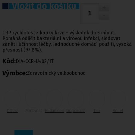
Vložit do košíku
CRP rychlotest z kapky krve – výsledek do 5 minut.
Pomáhá odlišit bakteriální a virovou infekci, sledovat
zánět i účinnost léčby. Jednoduché domácí použití, vysoká
přesnost (97,8 %).
Kód:
DIA-CCR-U402/1T
Výrobce:
Zdravotnický velkoobchod
Dotaz
Porovnat
Hlídač cen
Doporučit
Tisk
Sdílet