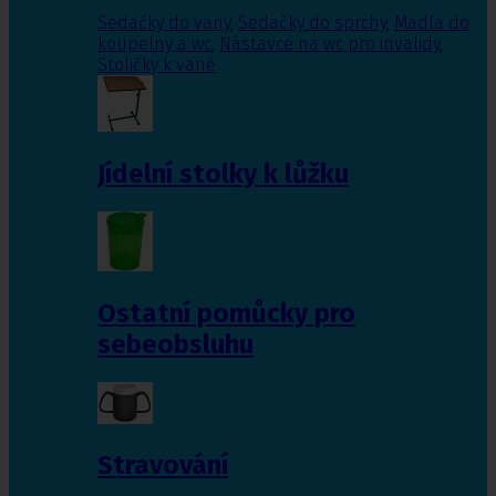
Sedačky do vany
,
Sedačky do sprchy
,
Madla do
koupelny a wc
,
Nástavce na wc pro invalidy
,
Stoličky k vaně
Jídelní stolky k lůžku
Ostatní pomůcky pro
sebeobsluhu
Stravování