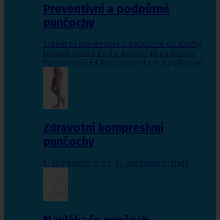
Preventivní a podpůrné
punčochy
Stehenní preventivní a podpůrné punčochy
,
Lýtkové preventivní a podpůrné punčochy
,
Punčochové kalhoty preventivní a podpůrné
Zdravotní kompresivní
punčochy
II. kompresní třída
,
III. kompresivní třída
Navlékače punčoch