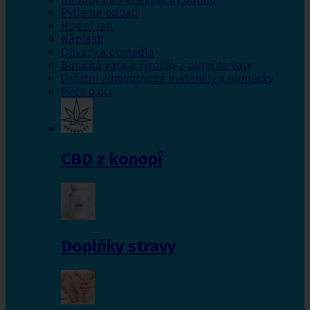
Pytle na odpad
Hojení ran
Náplasti
Obvazy a obinadla
Buničitá vata a výrobky z buničité vaty
Ostatní zdravotnické materiály a pomůcky
Péče o oči
CBD z konopí
Doplňky stravy