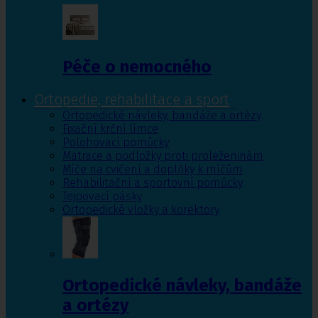
Péče o nemocného
Ortopedie, rehabilitace a sport
Ortopedické návleky, bandáže a ortézy
Fixační krční límce
Polohovací pomůcky
Matrace a podložky proti proleženinám
Míče na cvičení a doplňky k míčům
Rehabilitační a sportovní pomůcky
Tejpovací pásky
Ortopedické vložky a korektory
Ortopedické návleky, bandáže
a ortézy