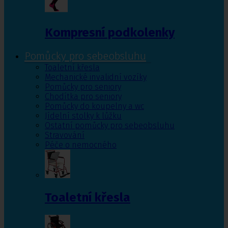
Kompresní podkolenky
Pomůcky pro sebeobsluhu
Toaletní křesla
Mechanické invalidní vozíky
Pomůcky pro seniory
Chodítka pro seniory
Pomůcky do koupelny a wc
Jídelní stolky k lůžku
Ostatní pomůcky pro sebeobsluhu
Stravování
Péče o nemocného
Toaletní křesla