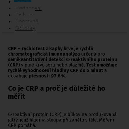
Popis
Hodnocení
Diskuze
Dopravné
Soubory
CRP – rychlotest z kapky krve je rychlá
chromatografická imunoanalýza
určená pro
semikvantitativní detekci C-reaktivního proteinu
(CRP)
v plné krvi, séru nebo plazmě.
Test umožňuje
rychlé vyhodnocení hladiny CRP do 5 minut
a
dosahuje
přesnosti 97,8 %
.
Co je CRP a proč je důležité ho
měřit
C-reaktivní protein (CRP) je bílkovina produkovaná
játry, jejíž hladina stoupá při zánětu v těle. Měření
CRP pomáhá: