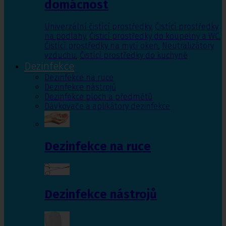
domácnost
Univerzální čistící prostředky
,
Čistící prostředky
na podlahy
,
Čisticí prostředky do koupelny a WC
,
Čistící prostředky na mytí oken
,
Neutralizátory
vzduchu
,
Čistící prostředky do kuchyně
Dezinfekce
Dezinfekce na ruce
Dezinfekce nástrojů
Dezinfekce ploch a předmětů
Dávkovače a aplikátory dezinfekce
Dezinfekce na ruce
Dezinfekce nástrojů