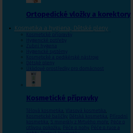
Ortopedické vložky a korektory
Kosmetika a hygiena, Dětské pleny
Kosmetické přípravky
Hygienické potřeby
Zubní hygiena
Hygienické systémy
Kosmetické a pedikérské nástroje
Dětské pleny
Úklidové prostředky pro domácnost
Kosmetické přípravky
Tělová kosmetika
,
Vlasová kosmetika
,
Kosmetické balíčky
,
Dětská kosmetika
,
Přírodní
kosmetika
,
S minerály z Mrtvého moře
,
Péče o
citlivou pokožku
,
Péče o nohy
,
Péče o ruce a