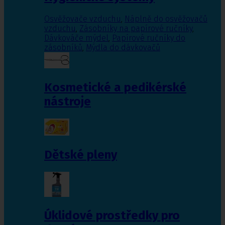
Osvěžovače vzduchu
,
Náplně do osvěžovačů
vzduchu
,
Zásobníky na papírové ručníky
,
Dávkováče mýdel
,
Papírové ručníky do
zásobníků
,
Mýdla do dávkovačů
Kosmetické a pedikérské
nástroje
Dětské pleny
Úklidové prostředky pro