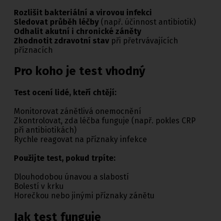
Rozlišit bakteriální a virovou infekci
Sledovat průběh léčby
(např. účinnost antibiotik)
Odhalit akutní i chronické záněty
Zhodnotit zdravotní stav
při přetrvávajících
příznacích
Pro koho je test vhodný
Test ocení lidé, kteří chtějí:
Monitorovat zánětlivá onemocnění
Zkontrolovat, zda léčba funguje (např. pokles CRP
při antibiotikách)
Rychle reagovat na příznaky infekce
Použijte test, pokud trpíte:
Dlouhodobou únavou a slabostí
Bolestí v krku
Horečkou nebo jinými příznaky zánětu
Jak test funguje