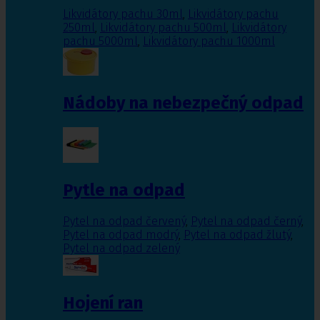
Likvidátory pachu 30ml
,
Likvidátory pachu
250ml
,
Likvidátory pachu 500ml
,
Likvidátory
pachu 5000ml
,
Likvidátory pachu 1000ml
Nádoby na nebezpečný odpad
Pytle na odpad
Pytel na odpad červený
,
Pytel na odpad černý
,
Pytel na odpad modrý
,
Pytel na odpad žlutý
,
Pytel na odpad zelený
Hojení ran