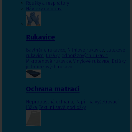
Roušky a respirátory
Návleky na obuv
Rukavice
Bavlněné rukavice
,
Nitrilové rukavice
,
Latexové
rukavice
,
Držáky jednorázových rukavic
,
Mikrotenové rukavice
,
Vinylové rukavice
,
Držáky
jednorázových rukavic
Ochrana matrací
Nepropustná ochrana
,
Papír na vyšetřovací
lůžka
,
Textilní savé podložky