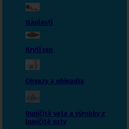
Náplasti
Krytí ran
Obvazy a obinadla
Buničitá vata a výrobky z
buničité vaty