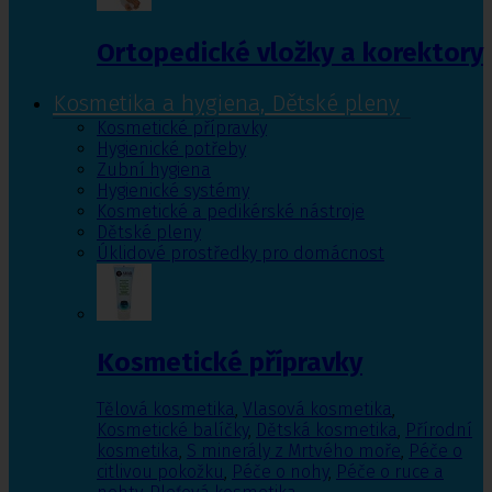
Ortopedické vložky a korektory
Kosmetika a hygiena, Dětské pleny
Kosmetické přípravky
Hygienické potřeby
Zubní hygiena
Hygienické systémy
Kosmetické a pedikérské nástroje
Dětské pleny
Úklidové prostředky pro domácnost
Kosmetické přípravky
Tělová kosmetika
,
Vlasová kosmetika
,
Kosmetické balíčky
,
Dětská kosmetika
,
Přírodní
kosmetika
,
S minerály z Mrtvého moře
,
Péče o
citlivou pokožku
,
Péče o nohy
,
Péče o ruce a