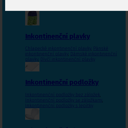
Inkontinenční vložky pro ženy
,
Inkontinenční
vložky pro muže
Inkontinenční plavky
Chlapecké inkontinenční plavky
,
Pánské
inkontinenční plavky
,
Dámské inkontinenční
plavky
,
Dívčí inkontinenční plavky
Inkontinenční podložky
Inkontinenční podložky bez záložek
,
Inkontinenční podložky se záložkami
,
Inkontinenční podložky s lepítky