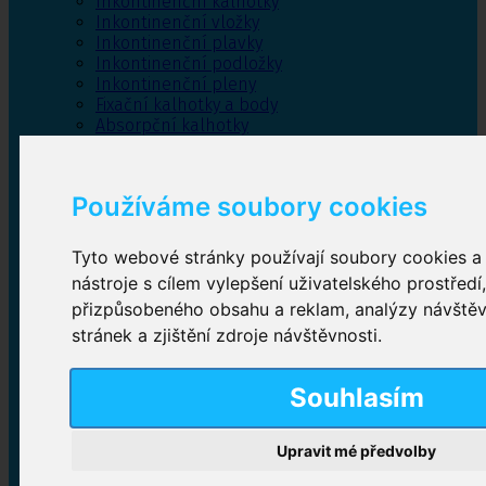
Inkontinenční kalhotky
Inkontinenční vložky
Inkontinenční plavky
Inkontinenční podložky
Inkontinenční pleny
Fixační kalhotky a body
Absorpční kalhotky
Péče o pánevní dno
Bylinky
Používáme soubory cookies
Tyto webové stránky používají soubory cookies a 
Inkontinenční kalhotky
nástroje s cílem vylepšení uživatelského prostředí
přizpůsobeného obsahu a reklam, analýzy návště
Plenkové kalhotky navlékací
,
Plenkové kalhotky
zalepovací
,
Inkontinenční kalhotky dámské
,
stránek a zjištění zdroje návštěvnosti.
Inkontinenční kalhotky pro muže
Souhlasím
Inkontinenční vložky
Upravit mé předvolby