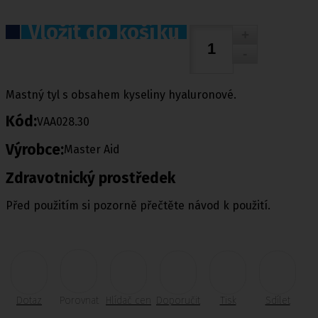
Vložit do košíku
Mastný tyl s obsahem kyseliny hyaluronové.
Kód:
VAA028.30
Výrobce:
Master Aid
Zdravotnický prostředek
Před použitím si pozorně přečtěte návod k použití.
Dotaz
Porovnat
Hlídač cen
Doporučit
Tisk
Sdílet