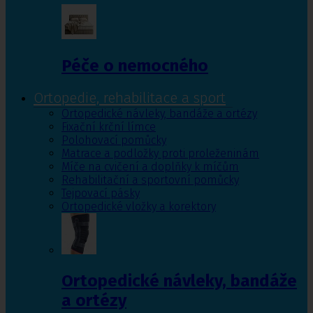
Péče o nemocného
Ortopedie, rehabilitace a sport
Ortopedické návleky, bandáže a ortézy
Fixační krční límce
Polohovací pomůcky
Matrace a podložky proti proleženinám
Míče na cvičení a doplňky k míčům
Rehabilitační a sportovní pomůcky
Tejpovací pásky
Ortopedické vložky a korektory
Ortopedické návleky, bandáže
a ortézy