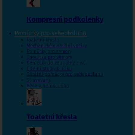
Kompresní podkolenky
Pomůcky pro sebeobsluhu
Toaletní křesla
Mechanické invalidní vozíky
Pomůcky pro seniory
Chodítka pro seniory
Pomůcky do koupelny a wc
Jídelní stolky k lůžku
Ostatní pomůcky pro sebeobsluhu
Stravování
Péče o nemocného
Toaletní křesla