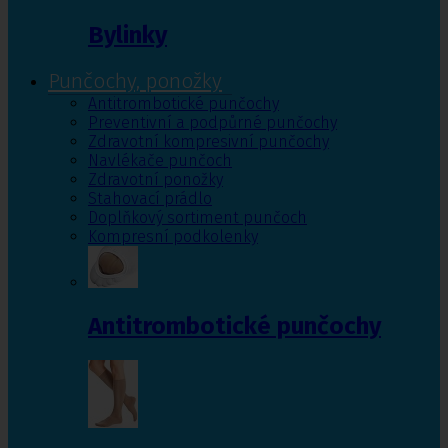
Bylinky
Punčochy, ponožky
Antitrombotické punčochy
Preventivní a podpůrné punčochy
Zdravotní kompresivní punčochy
Navlékače punčoch
Zdravotní ponožky
Stahovací prádlo
Doplňkový sortiment punčoch
Kompresní podkolenky
Antitrombotické punčochy