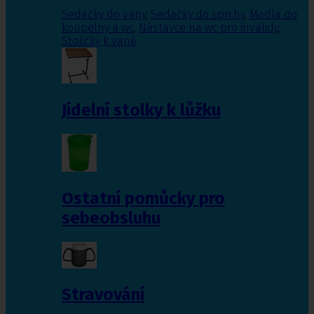
Sedačky do vany
,
Sedačky do sprchy
,
Madla do
koupelny a wc
,
Nástavce na wc pro invalidy
,
Stoličky k vaně
Jídelní stolky k lůžku
Ostatní pomůcky pro
sebeobsluhu
Stravování