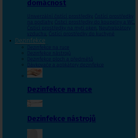
domácnost
Univerzální čistící prostředky
,
Čistící prostředky
na podlahy
,
Čisticí prostředky do koupelny a WC
,
Čistící prostředky na mytí oken
,
Neutralizátory
vzduchu
,
Čistící prostředky do kuchyně
Dezinfekce
Dezinfekce na ruce
Dezinfekce nástrojů
Dezinfekce ploch a předmětů
Dávkovače a aplikátory dezinfekce
Dezinfekce na ruce
Dezinfekce nástrojů