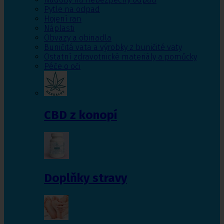
Pytle na odpad
Hojení ran
Náplasti
Obvazy a obinadla
Buničitá vata a výrobky z buničité vaty
Ostatní zdravotnické materiály a pomůcky
Péče o oči
CBD z konopí
Doplňky stravy