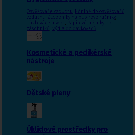
Osvěžovače vzduchu
,
Náplně do osvěžovačů
vzduchu
,
Zásobníky na papírové ručníky
,
Dávkováče mýdel
,
Papírové ručníky do
zásobníků
,
Mýdla do dávkovačů
Kosmetické a pedikérské
nástroje
Dětské pleny
Úklidové prostředky pro