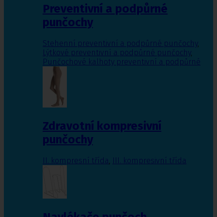
Preventivní a podpůrné
punčochy
Stehenní preventivní a podpůrné punčochy
,
Lýtkové preventivní a podpůrné punčochy
,
Punčochové kalhoty preventivní a podpůrné
Zdravotní kompresivní
punčochy
II. kompresní třída
,
III. kompresivní třída
Navlékače punčoch