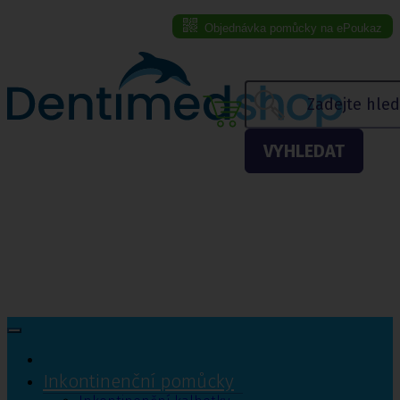
Objednávka pomůcky na ePoukaz
Menu eshopu
VYHLEDAT
Inkontinenční pomůcky