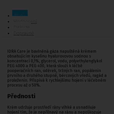
Popis
Hodnocení
Diskuze
Dopravné
IDRA Care je bavlněná gáza napuštěná krémem
obsahujícím kyselinu hyalurovovou sodnou s
koncentrací 0,1%, glycerol, vodu, polyethylenglykol
PEG 4000 a PEG 400, která slouží k léčbě
pooperačních ran, oděrek, tržných ran, popálenin
prvního a druhého stupně, bércových vředů, ragád a
proleženin. Přispívá k rychlejšímu hojení v léčebném
procesu až o 50%.
Přednosti
Krém udržuje prostředí rány vlhké a usnadňuje
hojení tím, že je nepřilnavý na ránu a nepoškozuje