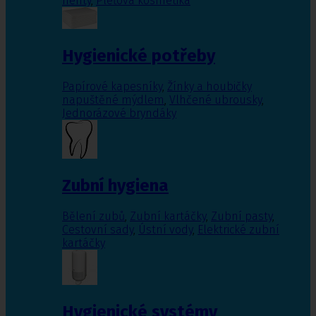
nehty
,
Pleťová kosmetika
Hygienické potřeby
Papírové kapesníky
,
Žínky a houbičky
napuštěné mýdlem
,
Vlhčené ubrousky
,
Jednorázové bryndáky
Zubní hygiena
Bělení zubů
,
Zubní kartáčky
,
Zubní pasty
,
Cestovní sady
,
Ústní vody
,
Elektrické zubní
kartáčky
Hygienické systémy