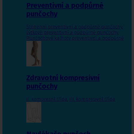
Preventivní a podpůrné
punčochy
Stehenní preventivní a podpůrné punčochy
,
Lýtkové preventivní a podpůrné punčochy
,
Punčochové kalhoty preventivní a podpůrné
Zdravotní kompresivní
punčochy
II. kompresní třída
,
III. kompresivní třída
Navlékače punčoch