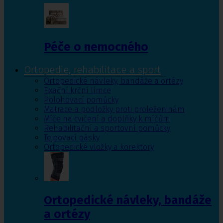
Péče o nemocného
Ortopedie, rehabilitace a sport
Ortopedické návleky, bandáže a ortézy
Fixační krční límce
Polohovací pomůcky
Matrace a podložky proti proleženinám
Míče na cvičení a doplňky k míčům
Rehabilitační a sportovní pomůcky
Tejpovací pásky
Ortopedické vložky a korektory
Ortopedické návleky, bandáže
a ortézy