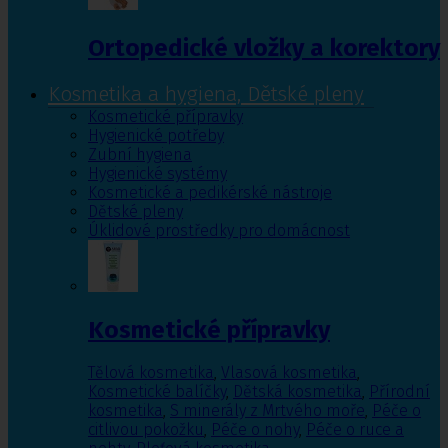
Ortopedické vložky a korektory
Kosmetika a hygiena, Dětské pleny
Kosmetické přípravky
Hygienické potřeby
Zubní hygiena
Hygienické systémy
Kosmetické a pedikérské nástroje
Dětské pleny
Úklidové prostředky pro domácnost
Kosmetické přípravky
Tělová kosmetika
,
Vlasová kosmetika
,
Kosmetické balíčky
,
Dětská kosmetika
,
Přírodní
kosmetika
,
S minerály z Mrtvého moře
,
Péče o
citlivou pokožku
,
Péče o nohy
,
Péče o ruce a