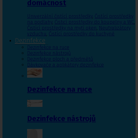
domácnost
Univerzální čistící prostředky
,
Čistící prostředky
na podlahy
,
Čisticí prostředky do koupelny a WC
,
Čistící prostředky na mytí oken
,
Neutralizátory
vzduchu
,
Čistící prostředky do kuchyně
Dezinfekce
Dezinfekce na ruce
Dezinfekce nástrojů
Dezinfekce ploch a předmětů
Dávkovače a aplikátory dezinfekce
Dezinfekce na ruce
Dezinfekce nástrojů