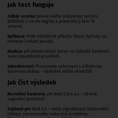
Jak test funguje
Odběr vzorku:
Jemně vložte přiloženou tyčinku
přibližně 2 cm do vagíny a ponechte ji tam 10
sekund.
Aplikace:
Poté několikrát přiložte hlavici tyčinky na
testovací oblast panelu.
Reakce:
pH oblast změní barvu na základě kyselosti
nebo zásaditosti prostředí.
Vyhodnocení:
Porovnejte zabarvení s přiloženou
barevnou škálou – výsledek vidíte okamžitě.
Jak číst výsledek
Normální hodnota:
pH mezi 3,8 a 4,4 – zdravé
vaginální prostředí.
Zvýšené pH:
Nad 4,5 – může signalizovat bakteriální
infekci, nerovnováhu nebo jiné problémy.