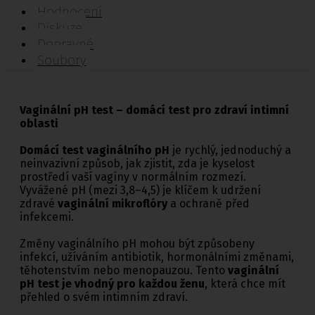
Hodnocení
Diskuze
Dopravné
Soubory
Vaginální pH test – domácí test pro zdraví intimní
oblasti
Domácí test vaginálního pH
je rychlý, jednoduchý a
neinvazivní způsob, jak zjistit, zda je kyselost
prostředí vaší vagíny v normálním rozmezí.
Vyvážené pH (mezi 3,8–4,5) je klíčem k udržení
zdravé
vaginální mikroflóry
a ochraně před
infekcemi.
Změny vaginálního pH mohou být způsobeny
infekcí, užíváním antibiotik, hormonálními změnami,
těhotenstvím nebo menopauzou. Tento
vaginální
pH test je vhodný pro každou ženu
, která chce mít
přehled o svém intimním zdraví.