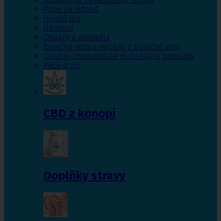
Pytle na odpad
Hojení ran
Náplasti
Obvazy a obinadla
Buničitá vata a výrobky z buničité vaty
Ostatní zdravotnické materiály a pomůcky
Péče o oči
CBD z konopí
Doplňky stravy