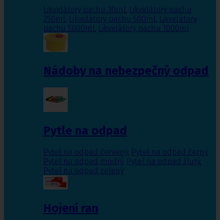
Likvidátory pachu 30ml
,
Likvidátory pachu
250ml
,
Likvidátory pachu 500ml
,
Likvidátory
pachu 5000ml
,
Likvidátory pachu 1000ml
Nádoby na nebezpečný odpad
Pytle na odpad
Pytel na odpad červený
,
Pytel na odpad černý
,
Pytel na odpad modrý
,
Pytel na odpad žlutý
,
Pytel na odpad zelený
Hojení ran