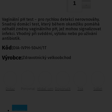
Vaginální pH test – pro rychlou detekci nerovnováhy.
Snadný domácí test, který během okamžiku pomáhá
odhalit změny vaginálního pH, jež mohou signalizovat
infekci. Vhodný při svědění, výtoku nebo po užívání
antibiotik.
Kód:
DIA-IVPH-504H/1T
Výrobce:
Zdravotnický velkoobchod
Dotaz
Porovnat
Hlídač cen
Doporučit
Tisk
Sdílet
Popis