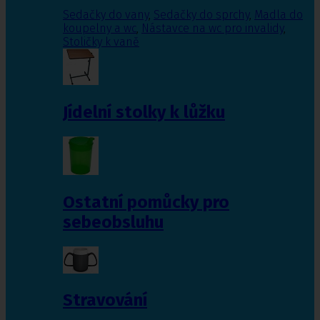
Sedačky do vany
,
Sedačky do sprchy
,
Madla do
koupelny a wc
,
Nástavce na wc pro invalidy
,
Stoličky k vaně
Jídelní stolky k lůžku
Ostatní pomůcky pro
sebeobsluhu
Stravování