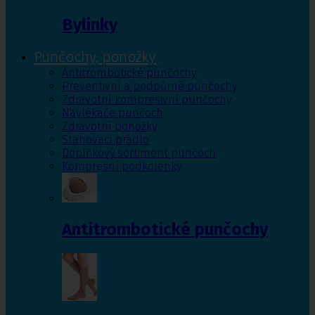
Bylinky
Punčochy, ponožky
Antitrombotické punčochy
Preventivní a podpůrné punčochy
Zdravotní kompresivní punčochy
Navlékače punčoch
Zdravotní ponožky
Stahovací prádlo
Doplňkový sortiment punčoch
Kompresní podkolenky
Antitrombotické punčochy