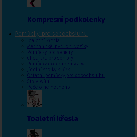
Kompresní podkolenky
Pomůcky pro sebeobsluhu
Toaletní křesla
Mechanické invalidní vozíky
Pomůcky pro seniory
Chodítka pro seniory
Pomůcky do koupelny a wc
Jídelní stolky k lůžku
Ostatní pomůcky pro sebeobsluhu
Stravování
Péče o nemocného
Toaletní křesla