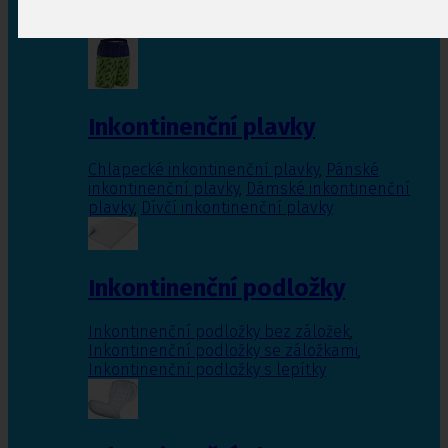
Inkontinenční vložky pro ženy
,
Inkontinenční
vložky pro muže
Inkontinenční plavky
Chlapecké inkontinenční plavky
,
Pánské
inkontinenční plavky
,
Dámské inkontinenční
plavky
,
Dívčí inkontinenční plavky
Inkontinenční podložky
Inkontinenční podložky bez záložek
,
Inkontinenční podložky se záložkami
,
Inkontinenční podložky s lepítky