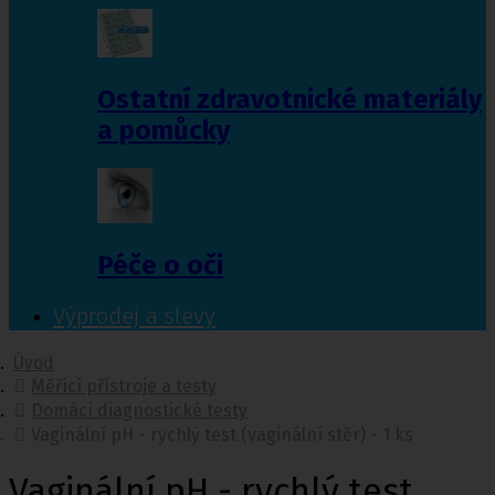
Ostatní zdravotnické materiály
a pomůcky
Péče o oči
Výprodej a slevy
Úvod
Měřící přístroje a testy
Domácí diagnostické testy
Vaginální pH - rychlý test (vaginální stěr) - 1 ks
Vaginální pH - rychlý test