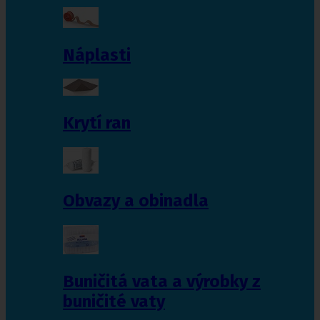
Náplasti
Krytí ran
Obvazy a obinadla
Buničitá vata a výrobky z
buničité vaty