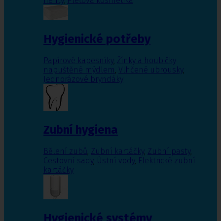
nehty
,
Pleťová kosmetika
Hygienické potřeby
Papírové kapesníky
,
Žínky a houbičky
napuštěné mýdlem
,
Vlhčené ubrousky
,
Jednorázové bryndáky
Zubní hygiena
Bělení zubů
,
Zubní kartáčky
,
Zubní pasty
,
Cestovní sady
,
Ústní vody
,
Elektrické zubní
kartáčky
Hygienické systémy