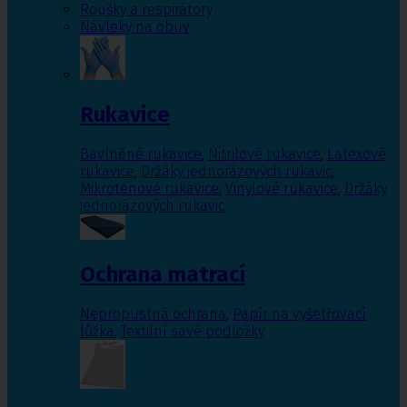
Roušky a respirátory
Návleky na obuv
Rukavice
Bavlněné rukavice
,
Nitrilové rukavice
,
Latexové
rukavice
,
Držáky jednorázových rukavic
,
Mikrotenové rukavice
,
Vinylové rukavice
,
Držáky
jednorázových rukavic
Ochrana matrací
Nepropustná ochrana
,
Papír na vyšetřovací
lůžka
,
Textilní savé podložky