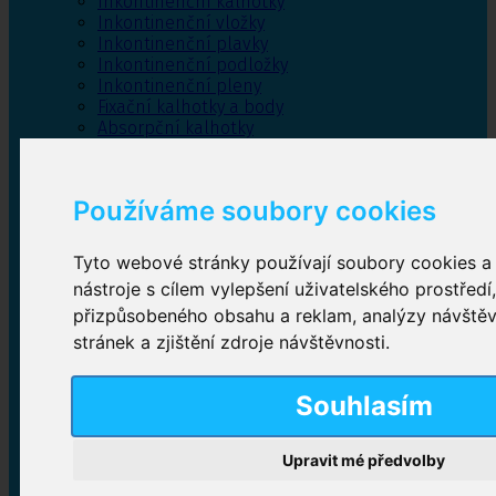
Inkontinenční kalhotky
Inkontinenční vložky
Inkontinenční plavky
Inkontinenční podložky
Inkontinenční pleny
Fixační kalhotky a body
Absorpční kalhotky
Péče o pánevní dno
Bylinky
Používáme soubory cookies
Tyto webové stránky používají soubory cookies a 
Inkontinenční kalhotky
nástroje s cílem vylepšení uživatelského prostředí
přizpůsobeného obsahu a reklam, analýzy návště
Plenkové kalhotky navlékací
,
Plenkové kalhotky
zalepovací
,
Inkontinenční kalhotky dámské
,
stránek a zjištění zdroje návštěvnosti.
Inkontinenční kalhotky pro muže
Souhlasím
Inkontinenční vložky
Upravit mé předvolby