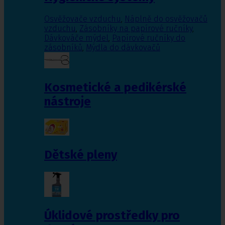
Osvěžovače vzduchu
,
Náplně do osvěžovačů
vzduchu
,
Zásobníky na papírové ručníky
,
Dávkováče mýdel
,
Papírové ručníky do
zásobníků
,
Mýdla do dávkovačů
Kosmetické a pedikérské
nástroje
Dětské pleny
Úklidové prostředky pro