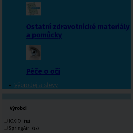
Ostatní zdravotnické materiály
a pomůcky
Péče o oči
Výprodej a slevy
601 372 641
Výrobci
461 616 039
volejte
IOXIO
(1x)
SpringAir
(2x)