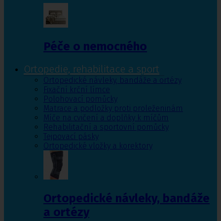
Péče o nemocného
Ortopedie, rehabilitace a sport
Ortopedické návleky, bandáže a ortézy
Fixační krční límce
Polohovací pomůcky
Matrace a podložky proti proleženinám
Míče na cvičení a doplňky k míčům
Rehabilitační a sportovní pomůcky
Tejpovací pásky
Ortopedické vložky a korektory
Ortopedické návleky, bandáže
a ortézy