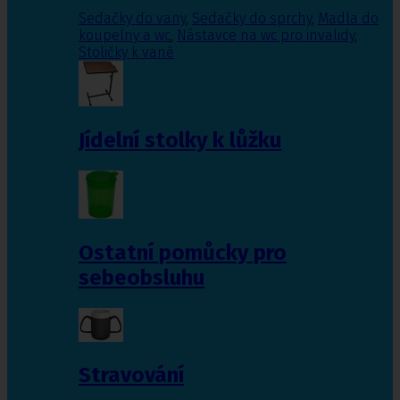
Sedačky do vany
,
Sedačky do sprchy
,
Madla do
koupelny a wc
,
Nástavce na wc pro invalidy
,
Stoličky k vaně
Jídelní stolky k lůžku
Ostatní pomůcky pro
sebeobsluhu
Stravování