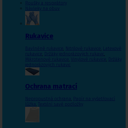
Roušky a respirátory
Návleky na obuv
Rukavice
Bavlněné rukavice
,
Nitrilové rukavice
,
Latexové
rukavice
,
Držáky jednorázových rukavic
,
Mikrotenové rukavice
,
Vinylové rukavice
,
Držáky
jednorázových rukavic
Ochrana matrací
Nepropustná ochrana
,
Papír na vyšetřovací
lůžka
,
Textilní savé podložky