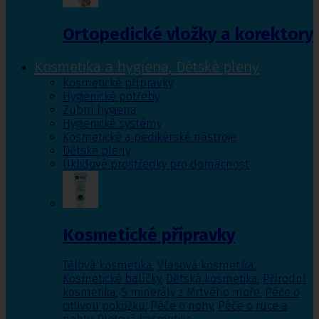
Ortopedické vložky a korektory
Kosmetika a hygiena, Dětské pleny
Kosmetické přípravky
Hygienické potřeby
Zubní hygiena
Hygienické systémy
Kosmetické a pedikérské nástroje
Dětské pleny
Úklidové prostředky pro domácnost
Kosmetické přípravky
Tělová kosmetika
,
Vlasová kosmetika
,
Kosmetické balíčky
,
Dětská kosmetika
,
Přírodní
kosmetika
,
S minerály z Mrtvého moře
,
Péče o
citlivou pokožku
,
Péče o nohy
,
Péče o ruce a