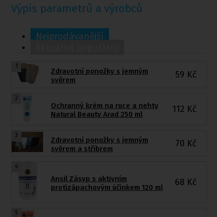
Výpis parametrů a výrobců
Nejprodávanější
Aktuálně populární
1
Zdravotní ponožky s jemným
59
Kč
svěrem
2
Ochranný krém na ruce a nehty
112
Kč
Natural Beauty Arad 250 ml
3
Zdravotní ponožky s jemným
70
Kč
svěrem a stříbrem
4
Ansil Zásyp s aktivním
68
Kč
protizápachovým účinkem 120 ml
5