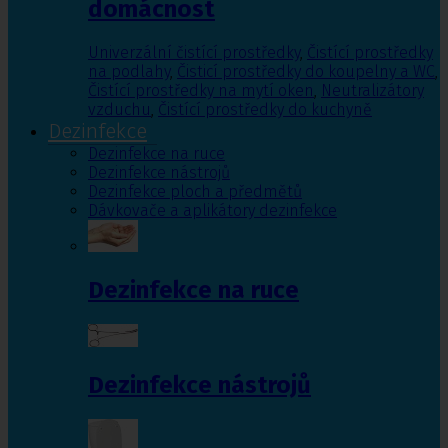
domácnost
Univerzální čistící prostředky
,
Čistící prostředky
na podlahy
,
Čisticí prostředky do koupelny a WC
,
Čistící prostředky na mytí oken
,
Neutralizátory
vzduchu
,
Čistící prostředky do kuchyně
Dezinfekce
Dezinfekce na ruce
Dezinfekce nástrojů
Dezinfekce ploch a předmětů
Dávkovače a aplikátory dezinfekce
Dezinfekce na ruce
Dezinfekce nástrojů