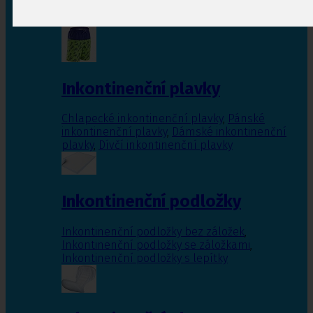
Inkontinenční vložky pro ženy
,
Inkontinenční
vložky pro muže
Inkontinenční plavky
Chlapecké inkontinenční plavky
,
Pánské
inkontinenční plavky
,
Dámské inkontinenční
plavky
,
Dívčí inkontinenční plavky
Inkontinenční podložky
Inkontinenční podložky bez záložek
,
Inkontinenční podložky se záložkami
,
Inkontinenční podložky s lepítky