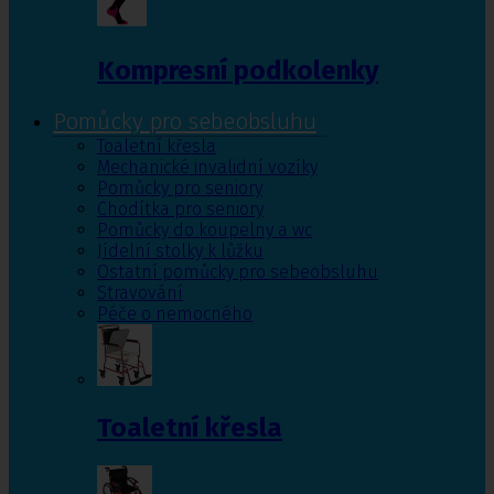
Kompresní podkolenky
Pomůcky pro sebeobsluhu
Toaletní křesla
Mechanické invalidní vozíky
Pomůcky pro seniory
Chodítka pro seniory
Pomůcky do koupelny a wc
Jídelní stolky k lůžku
Ostatní pomůcky pro sebeobsluhu
Stravování
Péče o nemocného
Toaletní křesla