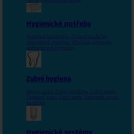
nehty
,
Pleťová kosmetika
Hygienické potřeby
Papírové kapesníky
,
Žínky a houbičky
napuštěné mýdlem
,
Vlhčené ubrousky
,
Jednorázové bryndáky
Zubní hygiena
Bělení zubů
,
Zubní kartáčky
,
Zubní pasty
,
Cestovní sady
,
Ústní vody
,
Elektrické zubní
kartáčky
Hygienické systémy