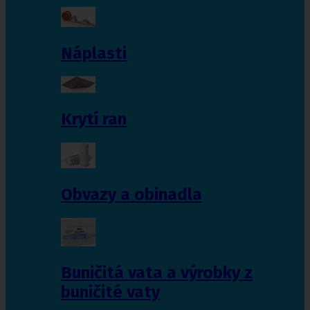
Náplasti
Krytí ran
Obvazy a obinadla
Buničitá vata a výrobky z
buničité vaty