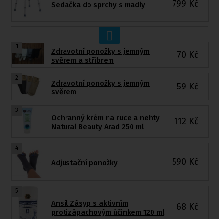
799
Kč
Sedačka do sprchy s madly
1
Zdravotní ponožky s jemným
70
Kč
svěrem a stříbrem
2
Zdravotní ponožky s jemným
59
Kč
svěrem
3
Ochranný krém na ruce a nehty
112
Kč
Natural Beauty Arad 250 ml
4
590
Kč
Adjustační ponožky
5
Ansil Zásyp s aktivním
68
Kč
protizápachovým účinkem 120 ml