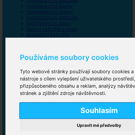
Inkontinenční kalhotky
Inkontinenční vložky
Inkontinenční plavky
Inkontinenční podložky
Inkontinenční pleny
Fixační kalhotky a body
Absorpční kalhotky
Péče o pánevní dno
Bylinky
Používáme soubory cookies
Tyto webové stránky používají soubory cookies a 
Inkontinenční kalhotky
nástroje s cílem vylepšení uživatelského prostředí
přizpůsobeného obsahu a reklam, analýzy návště
Plenkové kalhotky navlékací
,
Plenkové kalhotky
zalepovací
,
Inkontinenční kalhotky dámské
,
stránek a zjištění zdroje návštěvnosti.
Inkontinenční kalhotky pro muže
Souhlasím
Inkontinenční vložky
Upravit mé předvolby