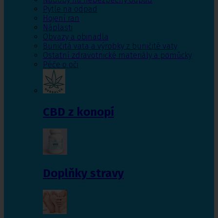
Pytle na odpad
Hojení ran
Náplasti
Obvazy a obinadla
Buničitá vata a výrobky z buničité vaty
Ostatní zdravotnické materiály a pomůcky
Péče o oči
CBD z konopí
Doplňky stravy