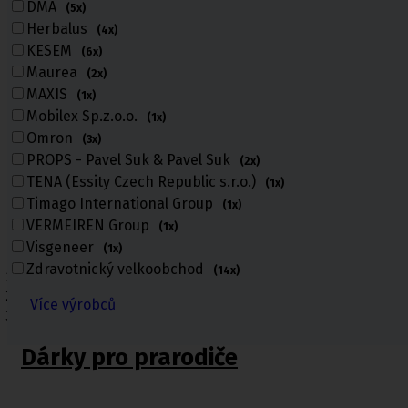
DMA
(5x)
Herbalus
(4x)
KESEM
(6x)
Maurea
(2x)
MAXIS
(1x)
Mobilex Sp.z.o.o.
(1x)
Omron
(3x)
PROPS - Pavel Suk & Pavel Suk
(2x)
TENA (Essity Czech Republic s.r.o.)
(1x)
Timago International Group
(1x)
VERMEIREN Group
(1x)
Visgeneer
(1x)
Zdravotnický velkoobchod
(14x)
Úvod
Vánoce
Více výrobců
Dárky pro prarodiče
Dárky pro prarodiče