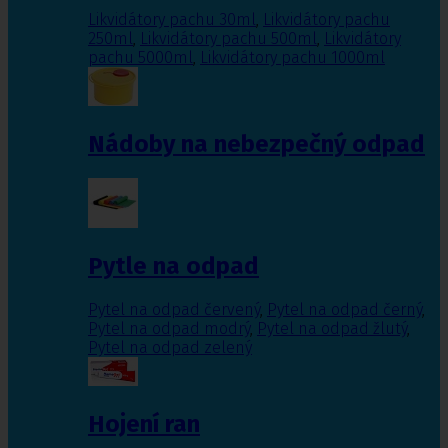
Likvidátory pachu 30ml
,
Likvidátory pachu
250ml
,
Likvidátory pachu 500ml
,
Likvidátory
pachu 5000ml
,
Likvidátory pachu 1000ml
Nádoby na nebezpečný odpad
Pytle na odpad
Pytel na odpad červený
,
Pytel na odpad černý
,
Pytel na odpad modrý
,
Pytel na odpad žlutý
,
Pytel na odpad zelený
Hojení ran