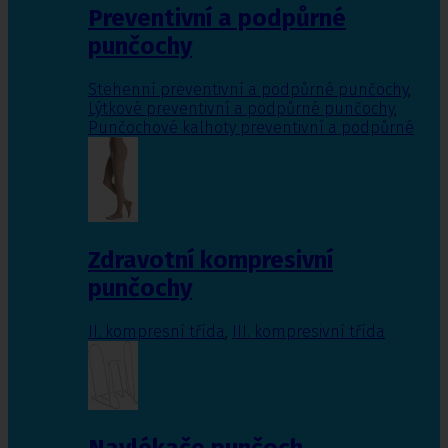
Preventivní a podpůrné
punčochy
Stehenní preventivní a podpůrné punčochy
,
Lýtkové preventivní a podpůrné punčochy
,
Punčochové kalhoty preventivní a podpůrné
Zdravotní kompresivní
punčochy
II. kompresní třída
,
III. kompresivní třída
Navlékače punčoch