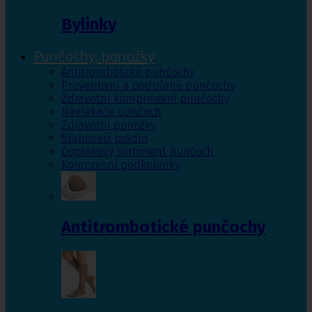
Bylinky
Punčochy, ponožky
Antitrombotické punčochy
Preventivní a podpůrné punčochy
Zdravotní kompresivní punčochy
Navlékače punčoch
Zdravotní ponožky
Stahovací prádlo
Doplňkový sortiment punčoch
Kompresní podkolenky
Antitrombotické punčochy