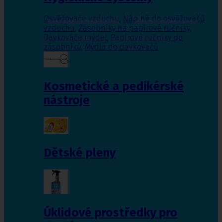
Osvěžovače vzduchu
,
Náplně do osvěžovačů
vzduchu
,
Zásobníky na papírové ručníky
,
Dávkováče mýdel
,
Papírové ručníky do
zásobníků
,
Mýdla do dávkovačů
Kosmetické a pedikérské
nástroje
Dětské pleny
Úklidové prostředky pro