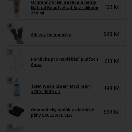
Ochranný krém na ruce a nehty
122
Kč
Natural Beauty Arad Bez silikonu
250 ml
6
590
Kč
Adjustační ponožky
7
Pomůcka pro navlékání punčoch
613
Kč
Anna
8
TENA Wash Cream Mycí krém
198
Kč
4250- 1000 ml
9
Ortopedický sedák z elastické
569
Kč
pěny EXCLUSIVE SEAT
10