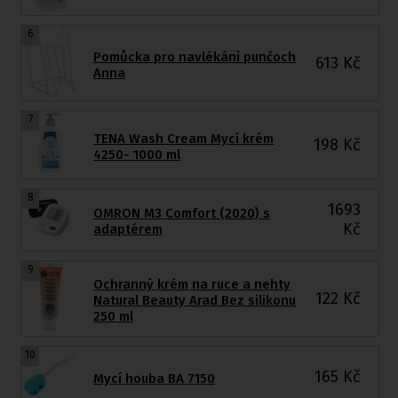
6
Pomůcka pro navlékání punčoch
613
Kč
Anna
7
TENA Wash Cream Mycí krém
198
Kč
4250- 1000 ml
8
1693
OMRON M3 Comfort (2020) s
Kč
adaptérem
9
Ochranný krém na ruce a nehty
122
Kč
Natural Beauty Arad Bez silikonu
250 ml
10
165
Kč
Mycí houba BA 7150