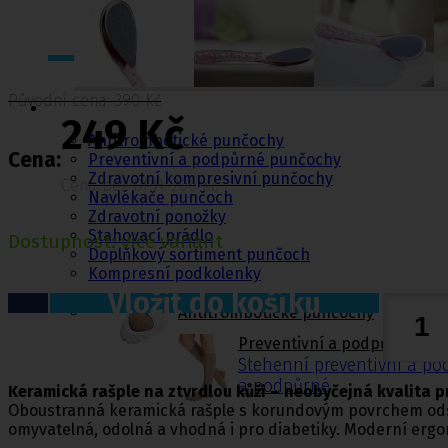
Punčochy,
Původní cena: 390 Kč
ponožky
249 Kč
Antitrombotické punčochy
Cena:
Preventivní a podpůrné punčochy
Zdravotní kompresivní punčochy
Cena bez DPH: 206 Kč
Navlékače punčoch
Zdravotní ponožky
Stahovací prádlo
Dostupnost:
více variant
Doplňkový sortiment punčoch
Kompresní podkolenky
Vložit do košíku
Antitrombotické punčochy
Preventivní a podpůrné pu
Stehenní preventivní a p
a podpůrné
Keramická rašple na ztvrdlou kůži – neobyčejná kvalita p
Oboustranná keramická rašple s korundovým povrchem odstra
omyvatelná, odolná a vhodná i pro diabetiky. Moderní ergo