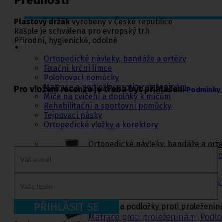
Plastový držák
vyrobený v České republice
Ortopedie,
Rašple je schválena pro evropský trh
rehabilitace a
Přírodní, hygienické, odolné
sport
Ortopedické návleky, bandáže a ortézy
Fixační krční límce
Polohovací pomůcky
Matrace a podložky proti proleženinám
Pro vložení recenze je třeba být přihlášen.
Podmínky 
Míče na cvičení a doplňky k míčům
Rehabilitační a sportovní pomůcky
Tejpovací pásky
Ortopedické vložky a korektory
Ortopedické návleky, bandáže a ort
Dolní končetiny
,
Trup
,
Horní konče
Krční límce s výztuhou
,
Krční límce bez v
PŘIHLÁSIT SE
Matrace a podložky proti proleženi
Matrace proti proleženinám
,
Podlo