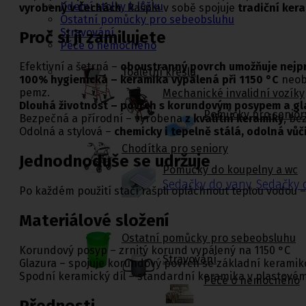
Jídelní stolky k lůžku
vyrobený v Čechách
. Rašple v sobě spojuje
tradiční ker
Ostatní pomůcky pro sebeobsluhu
Stravování
Proč si ji zamilujete
Péče o nemocného
Efektivní a šetrná –
oboustranný povrch umožňuje nejprv
Toaletní křesla
100% hygienická – keramika vypálená při 1150 °C
neobs
pemz.
Mechanické invalidní vozíky
Dlouhá životnost – povrch s korundovým posypem a gla
Pomůcky pro senior
Bezpečná a přírodní – vyrobena
z kvalitní keramiky
, be
Odolná a stylová –
chemicky i tepelně stálá, odolná vůč
Chodítka pro seniory
Jednodnoduše se udržuje
Pomůcky do koupelny a wc
Sedačky do vany
,
Sedačky 
Po každém použití stačí rašpli opláchnout teplou vodou – 
Materiálové složení
Ostatní pomůcky pro sebeobsluhu
Korundový posyp – zrnitý korund vypálený na 1150 °C
Stravování
Glazura – spojuje korundový povrch se základní keramik
Spodní keramický díl – standardní keramika v plastové
Péče o nemocného
Přednosti