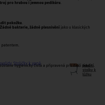
roj pro hrubou i jemnou pedikúru
.
adit pokožku
.
Žádné bakterie, žádné plesnivění
jako u klasických
 patentem.
nvalidy
,
Stoličky k vaně
Jídelní
ůstane hygienicky čistá a připravená pro další použití.
stolky k
lůžku