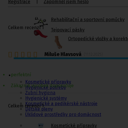
Registrace
|
Zapomněl jsem heslo
Rehabilitační a sportovní pomůcky
Celkem recenzí 1
Tejpovací pásky
Ortopedické vložky a korekt
Miluše Hlavsová
(11.12.2025)
Kosmetika a
hygiena, Dětské
pleny
perfektní
Kosmetické přípravky
Zákazník výrobek doporučuje
Hygienické potřeby
Zubní hygiena
Hygienické systémy
Kosmetické a pedikérské nástroje
Celkem recenzí 1
Dětské pleny
Úklidové prostředky pro domácnost
Kosmetické přípravky