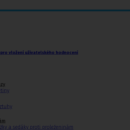
pro vložení uživatelského hodnocení
ézy
tiny
ýztuhy
nám
žky a sedáky proti proleženinám