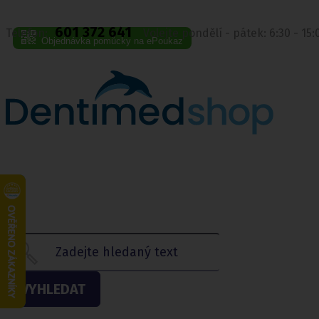
601 372 641
Telefon:
Volejte pondělí - pátek: 6:30 - 15
Objednávka pomůcky na ePoukaz
VYHLEDAT