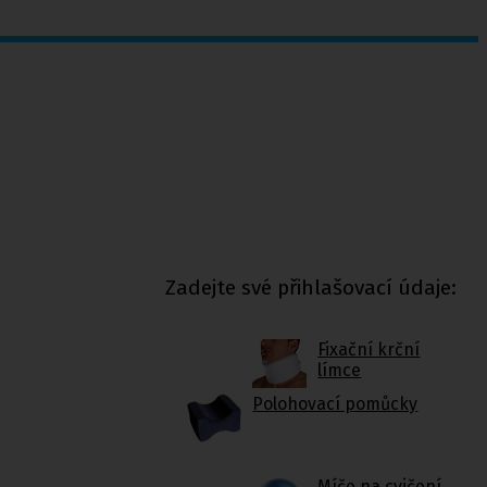
Zadejte své přihlašovací údaje:
Fixační krční
límce
Polohovací pomůcky
Míče na cvičení