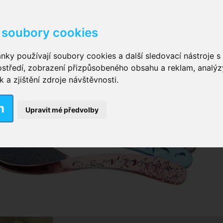
soubory cookies
kové kalhotky zalepovací
,
Inkontinenční kalhotky dámsk
nky používají soubory cookies a další sledovací nástroje s 
ostředí, zobrazení přizpůsobeného obsahu a reklam, analýz
ční vložky pro muže
a zjištění zdroje návštěvnosti.
m
nkontinenční plavky
,
Dámské inkontinenční plavky
,
Dívčí
Upravit mé předvolby
ek
,
Inkontinenční podložky se záložkami
,
Inkontinenční po