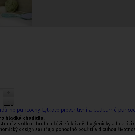
nčochy
odpůrné punčochy
,
Lýtkové preventivní a podpůrné punčo
ro hladká chodidla.
ní ztvrdlou i hrubou kůži efektivně, hygienicky a bez rizik
nomický design zaručuje pohodlné použití a dlouhou životnos