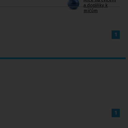
a doplňky k
míčům
1
1