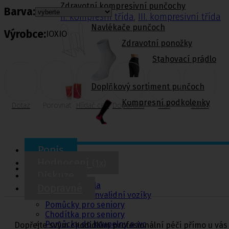
Zdravotní kompresivní punčochy
Barva:
II. kompresní třída
,
III. kompresivní třída
Navlékače punčoch
Výrobce:
IOXIO
Zdravotní ponožky
Stahovací prádlo
Doplňkový sortiment punčoch
Kompresní podkolenky
Dotaz
Porovnat
Hlídač cen
Doporučit
Tisk
Sdílet
Popis
Pomůcky pro
Hodnocení
(1x)
sebeobsluhu
Diskuze
Toaletní křesla
Dopravné
Mechanické invalidní vozíky
Pomůcky pro seniory
Chodítka pro seniory
Pomůcky do koupelny a wc
Dopřejte svým chodidlům profesionální péči přímo u vás