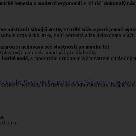
amické řemeslo s moderní ergonomií
a přináší
dokonalý nást
e odstranit silnější vrstvy ztvrdlé kůže a poté jemně vyhl
ahuje organické látky, není pórovitá a lze ji dokonale omýt.
zurou si uchovává své vlastnosti po mnoho let
.
y
z plastových abraziv, vhodná i pro diabetiky.
i horké vodě
, s moderním ergonomickým tvarem chráněným
do sprchy
,
Madla do koupelny a wc
,
Nástavce na wc pro i
veškeré nečistoty i bakterie se snadno odstraní. Rašple tak z
ou
m držáku