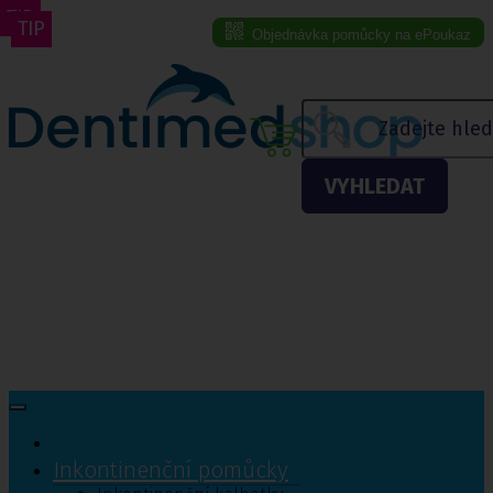
TIP
TIP
Objednávka pomůcky na ePoukaz
Menu eshopu
VYHLEDAT
Inkontinenční pomůcky