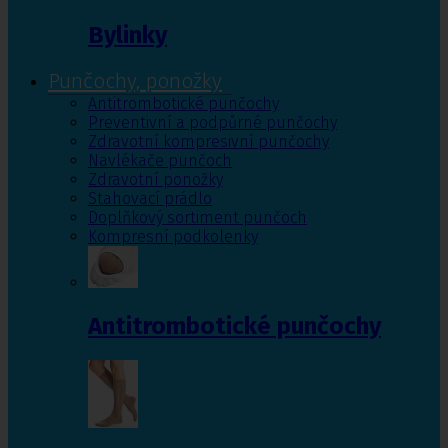
Bylinky
Punčochy, ponožky
Antitrombotické punčochy
Preventivní a podpůrné punčochy
Zdravotní kompresivní punčochy
Navlékače punčoch
Zdravotní ponožky
Stahovací prádlo
Doplňkový sortiment punčoch
Kompresní podkolenky
Antitrombotické punčochy