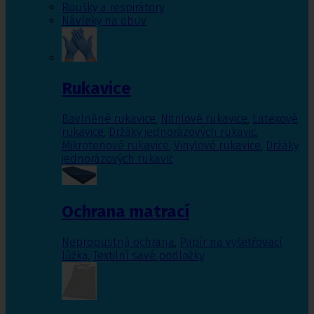
Roušky a respirátory
Návleky na obuv
Rukavice
Bavlněné rukavice
,
Nitrilové rukavice
,
Latexové
rukavice
,
Držáky jednorázových rukavic
,
Mikrotenové rukavice
,
Vinylové rukavice
,
Držáky
jednorázových rukavic
Ochrana matrací
Nepropustná ochrana
,
Papír na vyšetřovací
lůžka
,
Textilní savé podložky