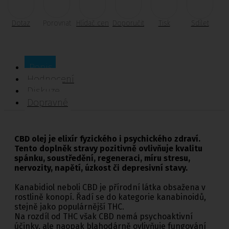
Dotaz
Porovnat
Hlídač cen
Doporučit
Tisk
Sdílet
Popis
Hodnocení
Diskuze
Dopravné
CBD olej je elixír fyzického i psychického zdraví.
Tento doplněk stravy pozitivně ovlivňuje kvalitu
spánku, soustředění, regeneraci, míru stresu,
nervozity, napětí, úzkost či depresivní stavy.
Kanabidiol neboli CBD je přírodní látka obsažena v
rostlině konopí. Řadí se do kategorie kanabinoidů,
stejně jako populárnější THC.
Na rozdíl od THC však CBD nemá psychoaktivní
účinky, ale naopak blahodárně ovlivňuje fungování