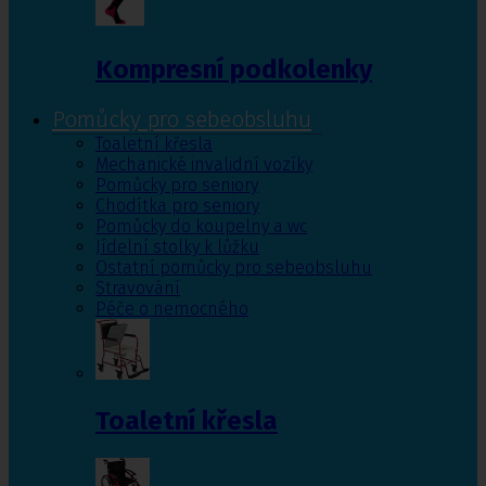
Kompresní podkolenky
Pomůcky pro sebeobsluhu
Toaletní křesla
Mechanické invalidní vozíky
Pomůcky pro seniory
Chodítka pro seniory
Pomůcky do koupelny a wc
Jídelní stolky k lůžku
Ostatní pomůcky pro sebeobsluhu
Stravování
Péče o nemocného
Toaletní křesla