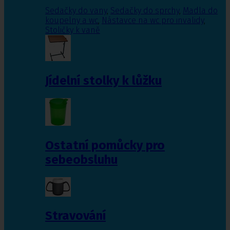
Sedačky do vany
,
Sedačky do sprchy
,
Madla do
koupelny a wc
,
Nástavce na wc pro invalidy
,
Stoličky k vaně
Jídelní stolky k lůžku
Ostatní pomůcky pro
sebeobsluhu
Stravování