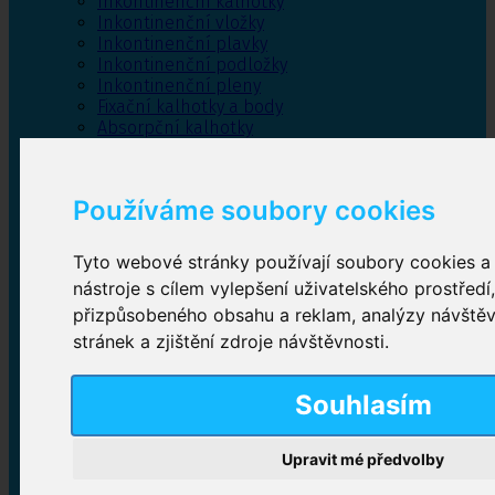
Inkontinenční kalhotky
Inkontinenční vložky
Inkontinenční plavky
Inkontinenční podložky
Inkontinenční pleny
Fixační kalhotky a body
Absorpční kalhotky
Péče o pánevní dno
Bylinky
Používáme soubory cookies
Tyto webové stránky používají soubory cookies a 
Inkontinenční kalhotky
nástroje s cílem vylepšení uživatelského prostředí
přizpůsobeného obsahu a reklam, analýzy návště
Plenkové kalhotky navlékací
,
Plenkové kalhotky
zalepovací
,
Inkontinenční kalhotky dámské
,
stránek a zjištění zdroje návštěvnosti.
Inkontinenční kalhotky pro muže
Souhlasím
Inkontinenční vložky
Upravit mé předvolby