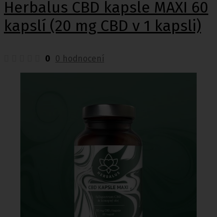
Herbalus CBD kapsle MAXI 60
kapslí (20 mg CBD v 1 kapsli)
0
0 hodnocení