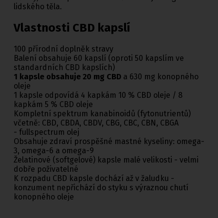
lidského těla.
Vlastnosti CBD kapslí
100 přírodní doplněk stravy
Balení obsahuje 60 kapslí (oproti 50 kapslím ve
standardních CBD kapslích)
1 kapsle obsahuje 20 mg CBD
a 630 mg konopného
oleje
1 kapsle odpovídá 4 kapkám 10 % CBD oleje / 8
kapkám 5 % CBD oleje
Kompletní spektrum kanabinoidů (fytonutrientů)
včetně: CBD, CBDA, CBDV, CBG, CBC, CBN, CBGA
- fullspectrum olej
Obsahuje zdraví prospěšné mastné kyseliny: omega-
3, omega-6 a omega-9
Želatinové (softgelové) kapsle malé velikosti - velmi
dobře poživatelné
K rozpadu CBD kapsle dochází až v žaludku -
konzument nepřichází do styku s výraznou chutí
konopného oleje