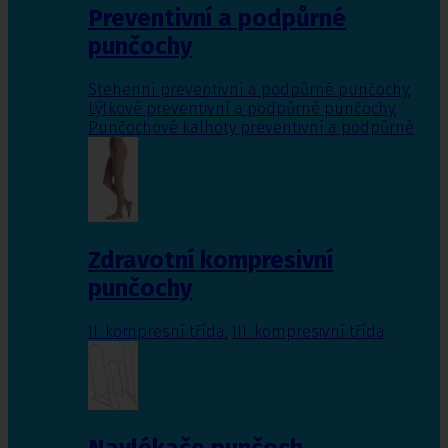
Preventivní a podpůrné
punčochy
Stehenní preventivní a podpůrné punčochy
,
Lýtkové preventivní a podpůrné punčochy
,
Punčochové kalhoty preventivní a podpůrné
Zdravotní kompresivní
punčochy
II. kompresní třída
,
III. kompresivní třída
Navlékače punčoch