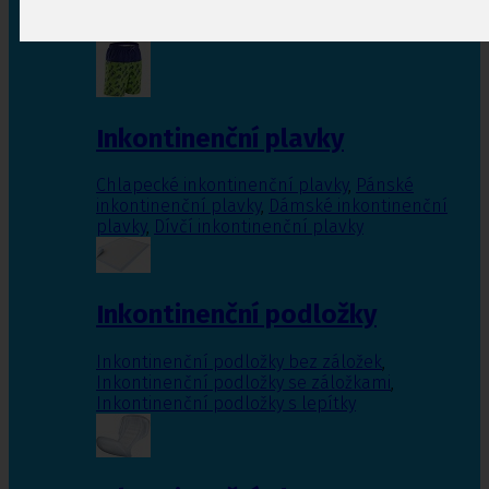
Inkontinenční vložky pro ženy
,
Inkontinenční
vložky pro muže
Inkontinenční plavky
Chlapecké inkontinenční plavky
,
Pánské
inkontinenční plavky
,
Dámské inkontinenční
plavky
,
Dívčí inkontinenční plavky
Inkontinenční podložky
Inkontinenční podložky bez záložek
,
Inkontinenční podložky se záložkami
,
Inkontinenční podložky s lepítky