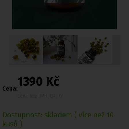
1390 Kč
Cena:
Cena bez DPH: 1241 Kč
Dostupnost:
skladem
( více než 10
kusů )