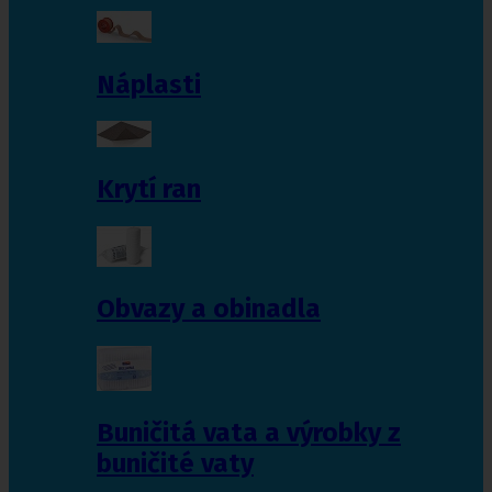
Náplasti
Krytí ran
Obvazy a obinadla
Buničitá vata a výrobky z
buničité vaty