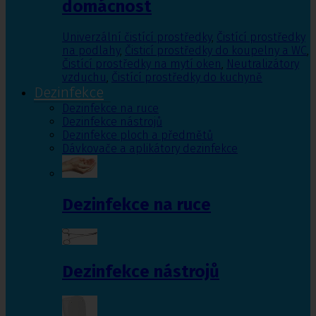
domácnost
Univerzální čistící prostředky
,
Čistící prostředky
na podlahy
,
Čisticí prostředky do koupelny a WC
,
Čistící prostředky na mytí oken
,
Neutralizátory
vzduchu
,
Čistící prostředky do kuchyně
Dezinfekce
Dezinfekce na ruce
Dezinfekce nástrojů
Dezinfekce ploch a předmětů
Dávkovače a aplikátory dezinfekce
Dezinfekce na ruce
Dezinfekce nástrojů