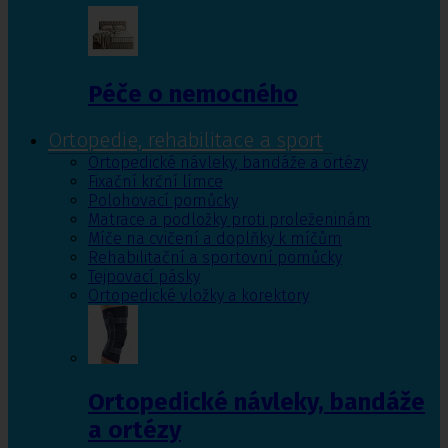
Péče o nemocného
Ortopedie, rehabilitace a sport
Ortopedické návleky, bandáže a ortézy
Fixační krční límce
Polohovací pomůcky
Matrace a podložky proti proleženinám
Míče na cvičení a doplňky k míčům
Rehabilitační a sportovní pomůcky
Tejpovací pásky
Ortopedické vložky a korektory
Ortopedické návleky, bandáže
a ortézy