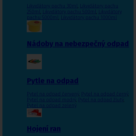
Likvidátory pachu 30ml
,
Likvidátory pachu
250ml
,
Likvidátory pachu 500ml
,
Likvidátory
pachu 5000ml
,
Likvidátory pachu 1000ml
Nádoby na nebezpečný odpad
Pytle na odpad
Pytel na odpad červený
,
Pytel na odpad černý
,
Pytel na odpad modrý
,
Pytel na odpad žlutý
,
Pytel na odpad zelený
Hojení ran