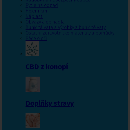
Pytle na odpad
Hojení ran
Náplasti
Obvazy a obinadla
Buničitá vata a výrobky z buničité vaty
Ostatní zdravotnické materiály a pomůcky
Péče o oči
CBD z konopí
Doplňky stravy