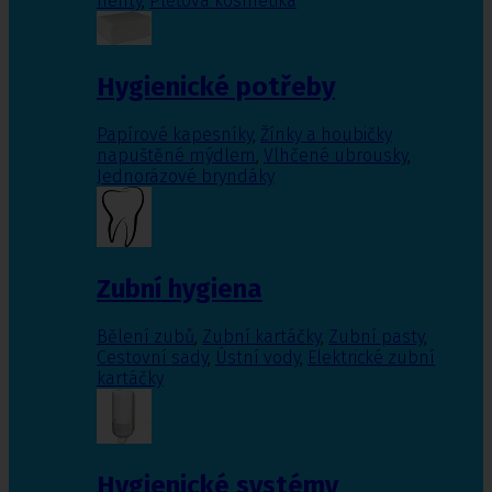
nehty
,
Pleťová kosmetika
Hygienické potřeby
Papírové kapesníky
,
Žínky a houbičky
napuštěné mýdlem
,
Vlhčené ubrousky
,
Jednorázové bryndáky
Zubní hygiena
Bělení zubů
,
Zubní kartáčky
,
Zubní pasty
,
Cestovní sady
,
Ústní vody
,
Elektrické zubní
kartáčky
Hygienické systémy