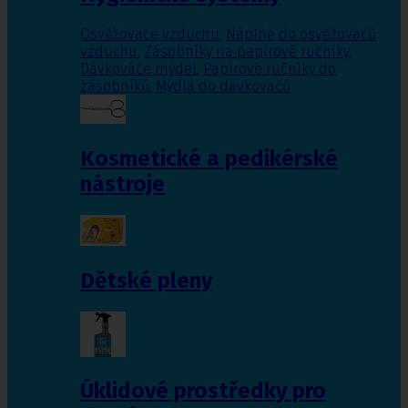
Osvěžovače vzduchu
,
Náplně do osvěžovačů
vzduchu
,
Zásobníky na papírové ručníky
,
Dávkováče mýdel
,
Papírové ručníky do
zásobníků
,
Mýdla do dávkovačů
Kosmetické a pedikérské
nástroje
Dětské pleny
Úklidové prostředky pro