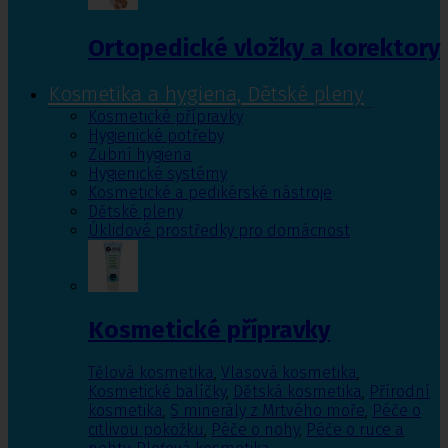
Ortopedické vložky a korektory
Kosmetika a hygiena, Dětské pleny
Kosmetické přípravky
Hygienické potřeby
Zubní hygiena
Hygienické systémy
Kosmetické a pedikérské nástroje
Dětské pleny
Úklidové prostředky pro domácnost
Kosmetické přípravky
Tělová kosmetika
,
Vlasová kosmetika
,
Kosmetické balíčky
,
Dětská kosmetika
,
Přírodní
kosmetika
,
S minerály z Mrtvého moře
,
Péče o
citlivou pokožku
,
Péče o nohy
,
Péče o ruce a