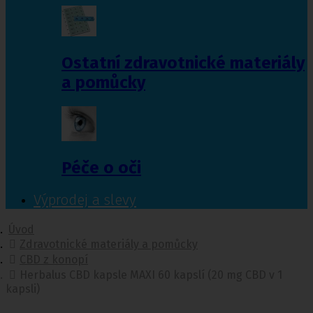
Ostatní zdravotnické materiály
a pomůcky
Péče o oči
Výprodej a slevy
Úvod
Zdravotnické materiály a pomůcky
CBD z konopí
Herbalus CBD kapsle MAXI 60 kapslí (20 mg CBD v 1
kapsli)