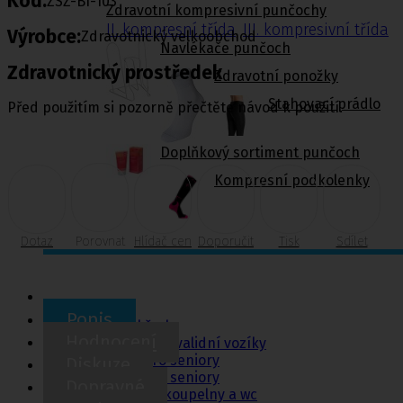
Kód:
ZSZ-BI-103
Zdravotní kompresivní punčochy
II. kompresní třída
,
III. kompresivní třída
Výrobce:
Zdravotnický velkoobchod
Navlékače punčoch
Zdravotnický prostředek
Zdravotní ponožky
Stahovací prádlo
Před použitím si pozorně přečtěte návod k použití.
Doplňkový sortiment punčoch
Kompresní podkolenky
Dotaz
Porovnat
Hlídač cen
Doporučit
Tisk
Sdílet
Pomůcky pro
sebeobsluhu
Popis
Toaletní křesla
Hodnocení
Mechanické invalidní vozíky
Pomůcky pro seniory
Diskuze
Chodítka pro seniory
Dopravné
Pomůcky do koupelny a wc