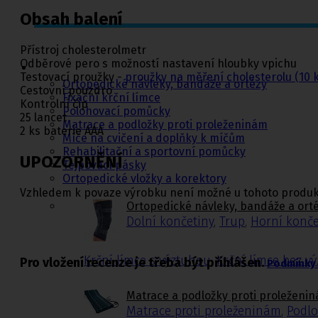
Obsah balení
Ortopedie,
Přístroj cholesterolmetr
rehabilitace a
Odběrové pero s možností nastavení hloubky vpichu
sport
Testovací proužky -
proužky na měření cholesterolu (10 k
Ortopedické návleky, bandáže a ortézy
Cestovní pouzdro
Fixační krční límce
Kontrolní čip
Polohovací pomůcky
25 lancet
Matrace a podložky proti proleženinám
2 ks baterie AAA
Míče na cvičení a doplňky k míčům
Rehabilitační a sportovní pomůcky
UPOZORNĚNÍ
Tejpovací pásky
Ortopedické vložky a korektory
Vzhledem k povaze výrobku není možné u tohoto produkt
Ortopedické návleky, bandáže a ort
Dolní končetiny
,
Trup
,
Horní konče
Krční límce s výztuhou
,
Krční límce bez v
Pro vložení recenze je třeba být přihlášen.
Podmínky 
Matrace a podložky proti proleženi
Matrace proti proleženinám
,
Podlo