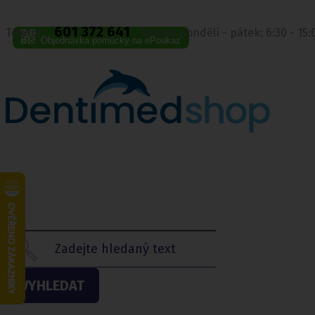
601 372 641
Telefon:
Volejte pondělí - pátek: 6:30 - 15
Objednávka pomůcky na ePoukaz
VYHLEDAT