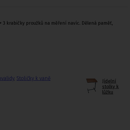
 + 3 krabičky proužků na měření navíc. Dělená paměť,
nvalidy
,
Stoličky k vaně
Jídelní
stolky k
lůžku