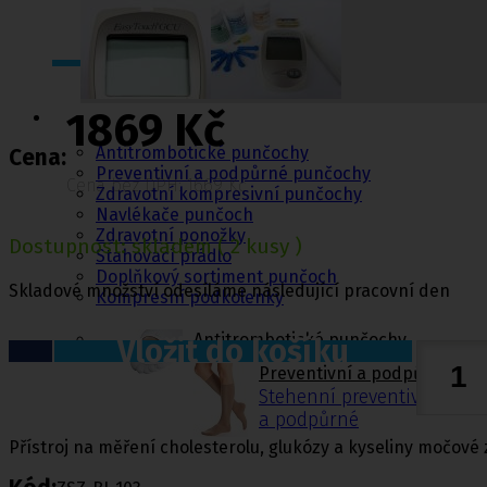
Punčochy,
1869 Kč
ponožky
Antitrombotické punčochy
Cena:
Preventivní a podpůrné punčochy
Cena bez DPH: 1669 Kč
Zdravotní kompresivní punčochy
Navlékače punčoch
Zdravotní ponožky
Dostupnost:
skladem
( 2 kusy )
Stahovací prádlo
Doplňkový sortiment punčoch
Skladové množství odesíláme následující pracovní den
Kompresní podkolenky
Antitrombotické punčochy
Vložit do košíku
Preventivní a podpůrné pu
Stehenní preventivní a p
a podpůrné
Přístroj na měření cholesterolu, glukózy a kyseliny močové 