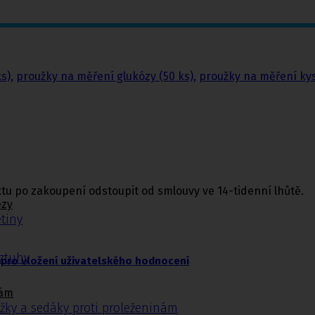
s),
proužky na měření glukózy (50 ks),
proužky na měření kys
u po zakoupení odstoupit od smlouvy ve 14-tidenní lhůtě.
ézy
tiny
ýztuhy
pro vložení uživatelského hodnocení
nám
žky a sedáky proti proleženinám