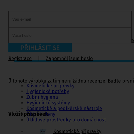
Rehabilitační a sportovní pomůcky
Tejpovací pásky
Ortopedické vložky a korekt
PŘIHLÁSIT SE
Registrace
|
Zapomněl jsem heslo
Kosmetika a
hygiena, Dětské
pleny
U tohoto výrobku zatím není žádná recenze. Buďte první
Kosmetické přípravky
Hygienické potřeby
Zubní hygiena
Hygienické systémy
Kosmetické a pedikérské nástroje
Vložit příspěvek
Dětské pleny
Úklidové prostředky pro domácnost
Kosmetické přípravky