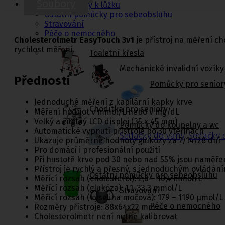
Soubory
Jídelní stolky k lůžku
Ostatní pomůcky pro sebeobsluhu
Stravování
Péče o nemocného
Cholesterolmetr EasyTouch 3v1
je přístroj na měření ch
rychlost měření.
Toaletní křesla
Mechanické invalidní vozíky
Přednosti
Pomůcky pro senior
Jednoduché měření z kapilární kapky krve
Chodítka pro seniory
Měření hodnot v mmol/L nebo v mg/dL
Velký a čitelný LCD displej (35 x 45 mm)
Pomůcky do koupelny a wc
Automatické vypnutí přístroje po 30 vteřinách
Sedačky do vany
,
Sedačky 
Ukazuje průměrné hodnoty glukózy za 7/14/28 dní
Pro domácí i profesionální použití
Při hustotě krve pod 30 nebo nad 55% jsou naměře
Přístroj je rychlý a přesný, s jednoduchým ovládán
Ostatní pomůcky pro sebeobsluhu
Měřící rozsah (cholesterol): 2,6 – 10,4 mmol/L
Měřící rozsah (glukóza): 1,1–33,3 mmol/L
Stravování
Měřící rozsah (kyselina močová): 179 – 1190 µmol/L
Péče o nemocného
Rozměry přístroje: 88x64x22 mm
Cholesterolmetr není nutné kalibrovat