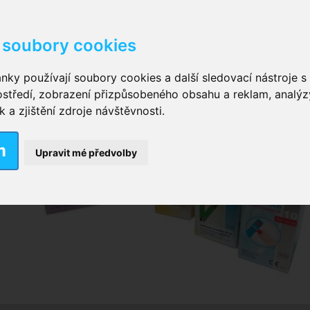
soubory cookies
kové kalhotky zalepovací
,
Inkontinenční kalhotky dámsk
nky používají soubory cookies a další sledovací nástroje s 
ostředí, zobrazení přizpůsobeného obsahu a reklam, analýz
ční vložky pro muže
a zjištění zdroje návštěvnosti.
m
nkontinenční plavky
,
Dámské inkontinenční plavky
,
Dívčí
Upravit mé předvolby
ek
,
Inkontinenční podložky se záložkami
,
Inkontinenční po