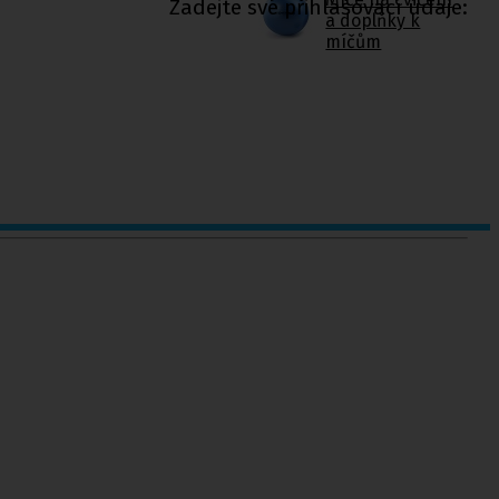
Zadejte své přihlašovací údaje:
a doplňky k
míčům