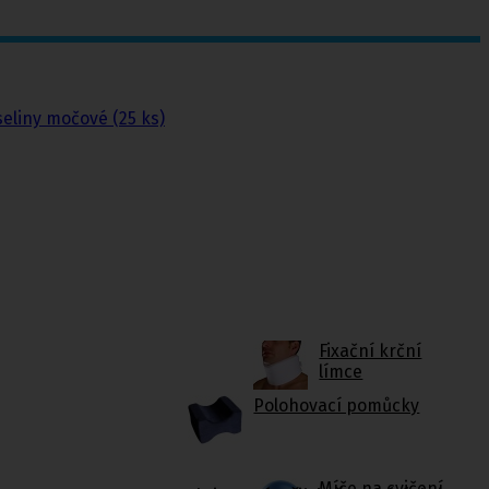
eliny močové (25 ks)
Fixační krční
límce
Polohovací pomůcky
Míče na cvičení