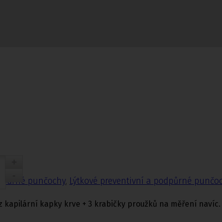
nčochy
odpůrné punčochy
,
Lýtkové preventivní a podpůrné punčo
z kapilární kapky krve + 3 krabičky proužků na měření navíc.