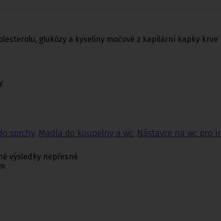
olesterolu, glukózy a kyseliny močové z kapilární kapky krve
y
do sprchy
,
Madla do koupelny a wc
,
Nástavce na wc pro i
né výsledky nepřesné
ím