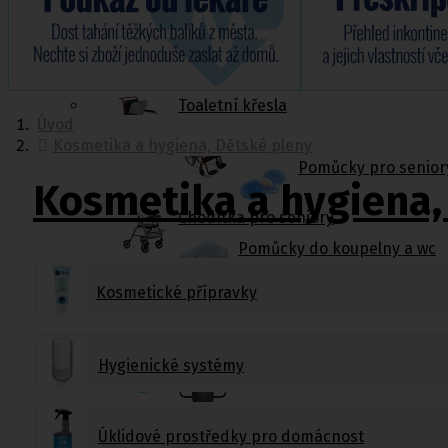
Jídelní stolky k lůžku
Ostatní pomůcky pro sebeobsluhu
Stravování
Péče o nemocného
Toaletní křesla
Úvod
Mechanické invalidní vozíky
Kosmetika a hygiena, Dětské pleny
Pomůcky pro senior
Kosmetika a hygiena,
Chodítka pro seniory
Pomůcky do koupelny a wc
Sedačky do vany
,
Sedačky 
Kosmetické přípravky
Ostatní pomůcky pro sebeobsluhu
Hygienické systémy
Stravování
Péče o nemocného
Úklidové prostředky pro domácnost