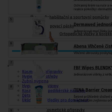
Ochranný krém na ruce a ne
reakce pokožky i dermatiti
Rehabilitační a sportovní pomůcky
5
Dermawed jednoráz
Tejpovací pásky
Jednorázové mycí žínky js
Ortopedické vložky a korekt
6
Abena Vlhčené čist
Vlhčené ubrousky poskytují
Kosmetika a
hygiena, Dětské
7
pleny
FBF Wipes BLENDKY
Kosmetické přípravky
Jednorázové utěrky z netka
Hygienické potřeby
Zubní hygiena
Hygienické systémy
8
TENA Barrier Crea
Kosmetické a pedikérské nástroje
Dětské pleny
Šetrné průhledné složení v
Úklidové prostředky pro domácnost
a vyžadujícím zvýšenou o
Kosmetické přípravky
9