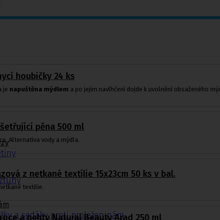
ycí houbičky 24 ks
a je
napuštěna mýdlem
a po jejím navlhčení dojde k uvolnění obsaženého mý
šetřující pěna 500 ml
ce. Alternativa vody a mýdla.
ézy
tiny
zová z netkané textílie 15x23cm 50 ks v bal.
ýztuhy
etkané textilie.
nám
žky a sedáky proti proleženinám
ruce a nehty Natural Beauty Arad 250 ml