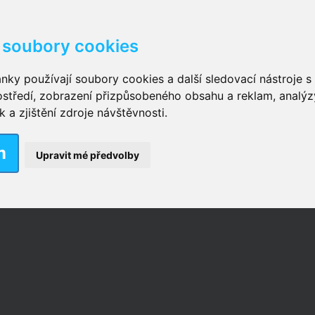
soubory cookies
kové kalhotky zalepovací
,
Inkontinenční kalhotky dámsk
nky používají soubory cookies a další sledovací nástroje s 
ostředí, zobrazení přizpůsobeného obsahu a reklam, analýz
ční vložky pro muže
a zjištění zdroje návštěvnosti.
m
nkontinenční plavky
,
Dámské inkontinenční plavky
,
Dívčí
Upravit mé předvolby
ek
,
Inkontinenční podložky se záložkami
,
Inkontinenční po