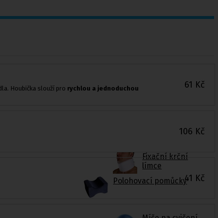
61
Kč
dla. Houbička slouží pro
rychlou a jednoduchou
106
Kč
Fixační krční
límce
41
Kč
Polohovací pomůcky
Míče na cvičení