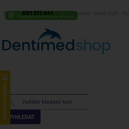
601 372 641
Telefon:
Volejte pondělí - pátek: 6:30 - 15
Objednávka pomůcky na ePoukaz
VYHLEDAT