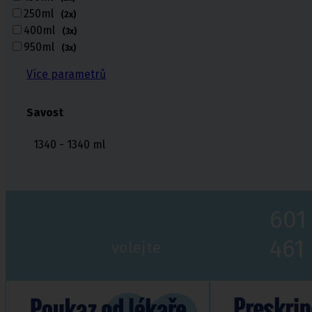
Zdravotní kompresivní punčochy
250ml
(2x)
II. kompresní třída
,
III. kompresivní třída
400ml
(3x)
Navlékače punčoch
950ml
(3x)
Zdravotní ponožky
Více parametrů
Stahovací prádlo
Savost
Doplňkový sortiment punčoch
Kompresní podkolenky
1340 - 1340
ml
601
Pomůcky pro
sebeobsluhu
461
volejte
Toaletní křesla
Mechanické invalidní vozíky
Pomůcky pro seniory
Chodítka pro seniory
Pomůcky do koupelny a wc