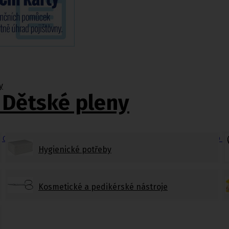
y
 Dětské pleny
do sprchy
,
Madla do koupelny a wc
,
Nástavce na wc pro i
Hygienické potřeby
Kosmetické a pedikérské nástroje