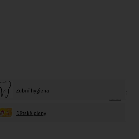
nvalidy
,
Stoličky k vaně
Jídelní
Zubní hygiena
stolky k
lůžku
Dětské pleny