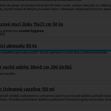
hty obsahuje 26 léčivých minerálů Mrtvého moře, snižuje intenzitu a v některých
dy, urychlí hojení drobných poranění rukou. Stimuluje rehydratační proces po
ové mycí žínky 15x23 cm 50 ks
ou určené pro
osobní hygienu
.
ory
icí ubrousky 80 ks
 variabilní způsoby použití. Slouží zejména k očistě těla a zvlhčení pokožky.
 suché utěrky 30x40 cm 200 útržků
né textilie.
m Ochranná vazelína 150 ml
ytváří silnější voděodolnou ochrannou bariéru proti podráždění a přináší nejvy
chranu. Pomáhá předcházet dalšímu poškození Dermatologicky testováno Snad