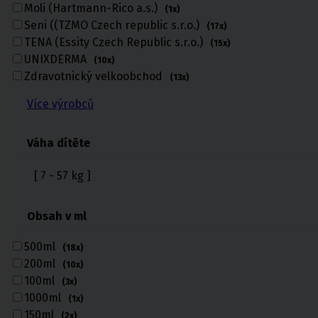
Moli (Hartmann-Rico a.s.)
(1x)
Seni ((TZMO Czech republic s.r.o.)
(17x)
TENA (Essity Czech Republic s.r.o.)
(15x)
UNIXDERMA
Punčochy,
(10x)
ponožky
Zdravotnický velkoobchod
(13x)
Antitrombotické punčochy
Více výrobců
Preventivní a podpůrné punčochy
Zdravotní kompresivní punčochy
Navlékače punčoch
Váha dítěte
Zdravotní ponožky
Stahovací prádlo
[ 7 - 57 kg ]
Doplňkový sortiment punčoch
Kompresní podkolenky
Obsah v ml
Antitrombotické punčochy
Preventivní a podpůrné pu
500ml
(18x)
Stehenní preventivní a p
200ml
(10x)
a podpůrné
100ml
(3x)
1000ml
(1x)
150ml
(2x)