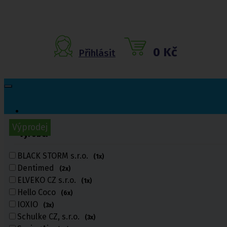
0 Kč
Přihlásit
TIP
Výprodej
Výprodej
Výrobci
Inkontinenční
pomůcky
BLACK STORM s.r.o.
(1x)
Dentimed
(2x)
Inkontinenční kalhotky
ELVEKO CZ s.r.o.
Inkontinenční vložky
(1x)
Inkontinenční plavky
Hello Coco
(6x)
Inkontinenční podložky
IOXIO
(3x)
Inkontinenční pleny
Schulke CZ, s.r.o.
(3x)
Fixační kalhotky a body