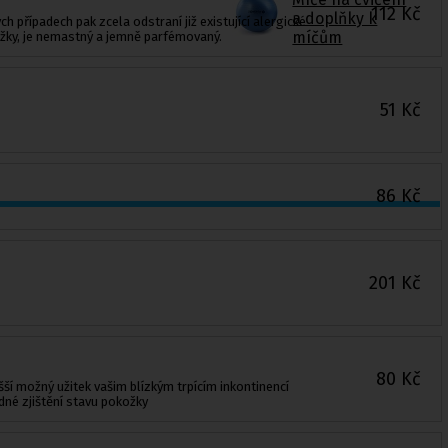
112
Kč
a doplňky k
 případech pak zcela odstraní již existující alergické
míčům
kožky, je nemastný a jemně parfémovaný.
51
Kč
86
Kč
201
Kč
80
Kč
šší možný užitek vašim blízkým trpícím inkontinencí
né zjištění stavu pokožky