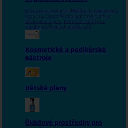
Osvěžovače vzduchu
,
Náplně do osvěžovačů
vzduchu
,
Zásobníky na papírové ručníky
,
Dávkováče mýdel
,
Papírové ručníky do
zásobníků
,
Mýdla do dávkovačů
Kosmetické a pedikérské
nástroje
Dětské pleny
Úklidové prostředky pro