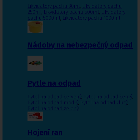
Likvidátory pachu 30ml
,
Likvidátory pachu
250ml
,
Likvidátory pachu 500ml
,
Likvidátory
pachu 5000ml
,
Likvidátory pachu 1000ml
Nádoby na nebezpečný odpad
Pytle na odpad
Pytel na odpad červený
,
Pytel na odpad černý
,
Pytel na odpad modrý
,
Pytel na odpad žlutý
,
Pytel na odpad zelený
Hojení ran