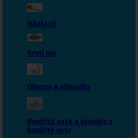
Náplasti
Krytí ran
Obvazy a obinadla
Buničitá vata a výrobky z
buničité vaty