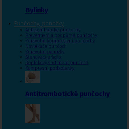
Bylinky
Punčochy, ponožky
Antitrombotické punčochy
Preventivní a podpůrné punčochy
Zdravotní kompresivní punčochy
Navlékače punčoch
Zdravotní ponožky
Stahovací prádlo
Doplňkový sortiment punčoch
Kompresní podkolenky
Antitrombotické punčochy