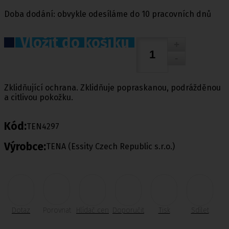
Doba dodání: obvykle odesíláme do 10 pracovních dnů
Vložit do košíku
Zklidňující ochrana. Zklidňuje popraskanou, podrážděnou
a citlivou pokožku.
Kód:
TEN4297
Výrobce:
TENA (Essity Czech Republic s.r.o.)
Dotaz
Porovnat
Hlídač cen
Doporučit
Tisk
Sdílet