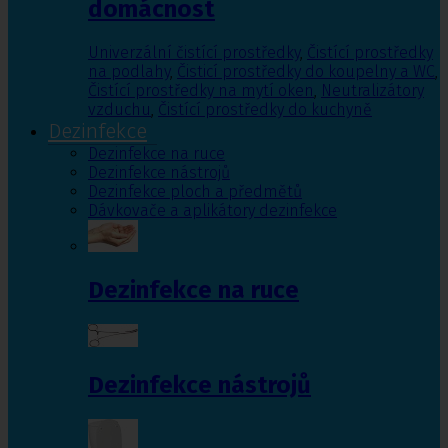
domácnost
Univerzální čistící prostředky
,
Čistící prostředky
na podlahy
,
Čisticí prostředky do koupelny a WC
,
Čistící prostředky na mytí oken
,
Neutralizátory
vzduchu
,
Čistící prostředky do kuchyně
Dezinfekce
Dezinfekce na ruce
Dezinfekce nástrojů
Dezinfekce ploch a předmětů
Dávkovače a aplikátory dezinfekce
Dezinfekce na ruce
Dezinfekce nástrojů