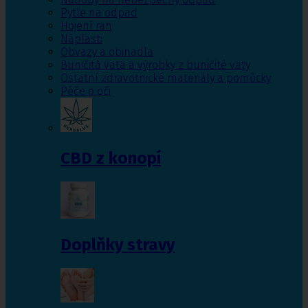
Pytle na odpad
Hojení ran
Náplasti
Obvazy a obinadla
Buničitá vata a výrobky z buničité vaty
Ostatní zdravotnické materiály a pomůcky
Péče o oči
CBD z konopí
Doplňky stravy