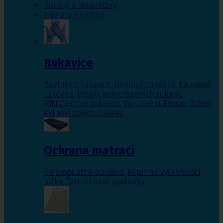
Roušky a respirátory
Návleky na obuv
Rukavice
Bavlněné rukavice
,
Nitrilové rukavice
,
Latexové
rukavice
,
Držáky jednorázových rukavic
,
Mikrotenové rukavice
,
Vinylové rukavice
,
Držáky
jednorázových rukavic
Ochrana matrací
Nepropustná ochrana
,
Papír na vyšetřovací
lůžka
,
Textilní savé podložky