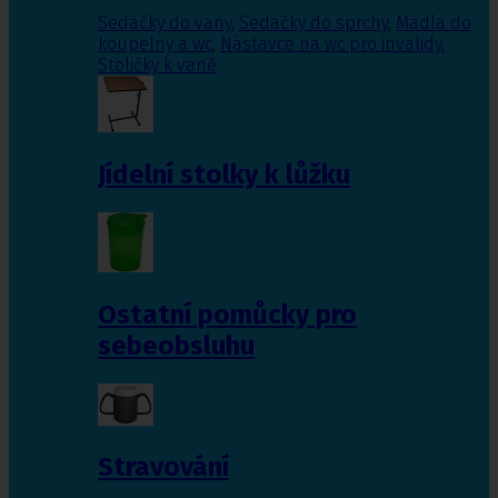
Sedačky do vany
,
Sedačky do sprchy
,
Madla do
koupelny a wc
,
Nástavce na wc pro invalidy
,
Stoličky k vaně
Jídelní stolky k lůžku
Ostatní pomůcky pro
sebeobsluhu
Stravování