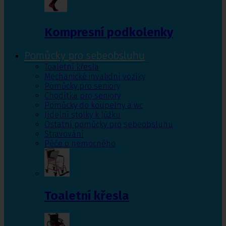
Kompresní podkolenky
Pomůcky pro sebeobsluhu
Toaletní křesla
Mechanické invalidní vozíky
Pomůcky pro seniory
Chodítka pro seniory
Pomůcky do koupelny a wc
Jídelní stolky k lůžku
Ostatní pomůcky pro sebeobsluhu
Stravování
Péče o nemocného
Toaletní křesla