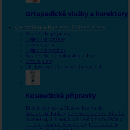
Ortopedické vložky a korektory
Kosmetika a hygiena, Dětské pleny
Kosmetické přípravky
Hygienické potřeby
Zubní hygiena
Hygienické systémy
Kosmetické a pedikérské nástroje
Dětské pleny
Úklidové prostředky pro domácnost
Kosmetické přípravky
Tělová kosmetika
,
Vlasová kosmetika
,
Kosmetické balíčky
,
Dětská kosmetika
,
Přírodní
kosmetika
,
S minerály z Mrtvého moře
,
Péče o
citlivou pokožku
,
Péče o nohy
,
Péče o ruce a