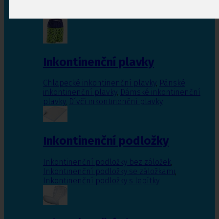
Inkontinenční vložky pro ženy
,
Inkontinenční
vložky pro muže
Inkontinenční plavky
Chlapecké inkontinenční plavky
,
Pánské
inkontinenční plavky
,
Dámské inkontinenční
plavky
,
Dívčí inkontinenční plavky
Inkontinenční podložky
Inkontinenční podložky bez záložek
,
Inkontinenční podložky se záložkami
,
Inkontinenční podložky s lepítky