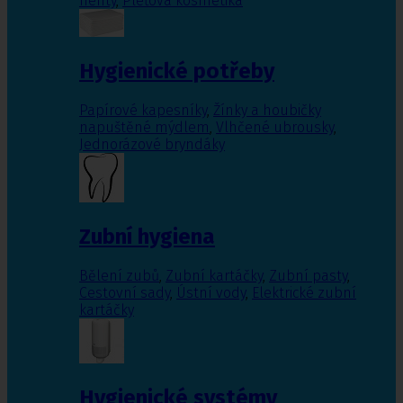
nehty
,
Pleťová kosmetika
Hygienické potřeby
Papírové kapesníky
,
Žínky a houbičky
napuštěné mýdlem
,
Vlhčené ubrousky
,
Jednorázové bryndáky
Zubní hygiena
Bělení zubů
,
Zubní kartáčky
,
Zubní pasty
,
Cestovní sady
,
Ústní vody
,
Elektrické zubní
kartáčky
Hygienické systémy