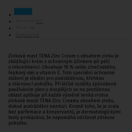
Popis
Hodnocení
Diskuze
Dopravné
Zinková mast TENA Zinc Cream s obsahem zinku je
zklidňující krém s ochranným účinkem při péči
o inkontinenci. Obsahuje 10 % oxidu zinečnatého,
řepkový olej a vitamín E. Toto speciální ochranné
složení je ideální pro podrážděnou, křehkou
a stárnoucí pokožku. Při léčbě vyrážky způsobené
používáním plen u dospělých se na postiženou
oblast aplikuje při každé výměně tenká vrstva
zinkové masti TENA Zinc Creams obsahem zinku,
dokud podráždění nezmizí. Kromě toho, že je zcela
bez parfemace a konzervantů, je dermatologickými
testy prokázáno, že napomáhá udržovat zdravou
pokožku.