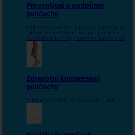
Preventivní a podpůrné
punčochy
Stehenní preventivní a podpůrné punčochy
,
Lýtkové preventivní a podpůrné punčochy
,
Punčochové kalhoty preventivní a podpůrné
Zdravotní kompresivní
punčochy
II. kompresní třída
,
III. kompresivní třída
Navlékače punčoch