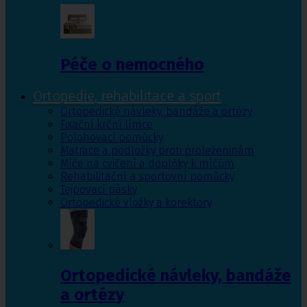
Péče o nemocného
Ortopedie, rehabilitace a sport
Ortopedické návleky, bandáže a ortézy
Fixační krční límce
Polohovací pomůcky
Matrace a podložky proti proleženinám
Míče na cvičení a doplňky k míčům
Rehabilitační a sportovní pomůcky
Tejpovací pásky
Ortopedické vložky a korektory
Ortopedické návleky, bandáže
a ortézy