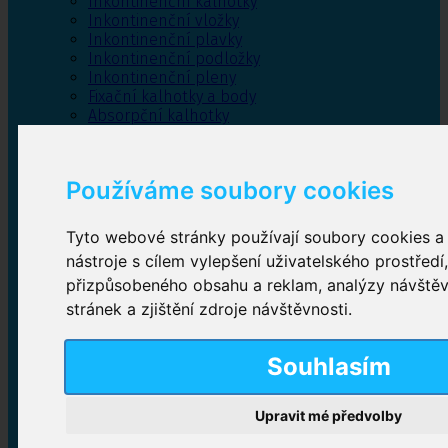
Inkontinenční kalhotky
Inkontinenční vložky
Inkontinenční plavky
Inkontinenční podložky
Inkontinenční pleny
Fixační kalhotky a body
Absorpční kalhotky
Péče o pánevní dno
Bylinky
Používáme soubory cookies
Tyto webové stránky používají soubory cookies a 
Inkontinenční kalhotky
nástroje s cílem vylepšení uživatelského prostředí
přizpůsobeného obsahu a reklam, analýzy návště
Plenkové kalhotky navlékací
,
Plenkové kalhotky
zalepovací
,
Inkontinenční kalhotky dámské
,
stránek a zjištění zdroje návštěvnosti.
Inkontinenční kalhotky pro muže
Souhlasím
Inkontinenční vložky
Upravit mé předvolby