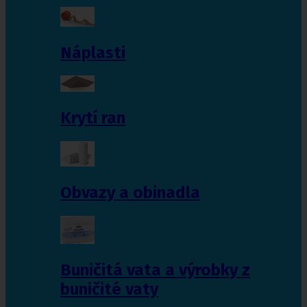
Náplasti
Krytí ran
Obvazy a obinadla
Buničitá vata a výrobky z
buničité vaty