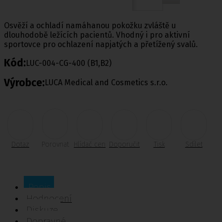
Osvěží a ochladí namáhanou pokožku zvláště u
dlouhodobě ležících pacientů. Vhodný i pro aktivní
sportovce pro ochlazení napjatých a přetížený svalů.
Kód:
LUC-004-CG-400 (B1,B2)
Výrobce:
LUCA Medical and Cosmetics s.r.o.
Dotaz
Porovnat
Hlídač cen
Doporučit
Tisk
Sdílet
Popis
Hodnocení
Diskuze
Dopravné