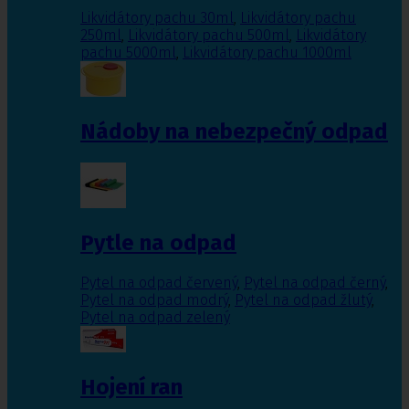
Likvidátory pachu 30ml
,
Likvidátory pachu
250ml
,
Likvidátory pachu 500ml
,
Likvidátory
pachu 5000ml
,
Likvidátory pachu 1000ml
Nádoby na nebezpečný odpad
Pytle na odpad
Pytel na odpad červený
,
Pytel na odpad černý
,
Pytel na odpad modrý
,
Pytel na odpad žlutý
,
Pytel na odpad zelený
Hojení ran