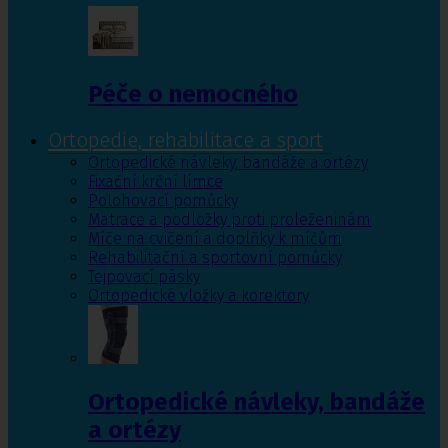
Péče o nemocného
Ortopedie, rehabilitace a sport
Ortopedické návleky, bandáže a ortézy
Fixační krční límce
Polohovací pomůcky
Matrace a podložky proti proleženinám
Míče na cvičení a doplňky k míčům
Rehabilitační a sportovní pomůcky
Tejpovací pásky
Ortopedické vložky a korektory
Ortopedické návleky, bandáže
a ortézy