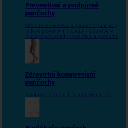
Preventivní a podpůrné
punčochy
Stehenní preventivní a podpůrné punčochy
,
Lýtkové preventivní a podpůrné punčochy
,
Punčochové kalhoty preventivní a podpůrné
Zdravotní kompresivní
punčochy
II. kompresní třída
,
III. kompresivní třída
Navlékače punčoch