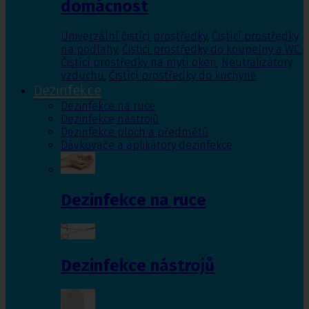
domácnost
Univerzální čistící prostředky
,
Čistící prostředky
na podlahy
,
Čisticí prostředky do koupelny a WC
,
Čistící prostředky na mytí oken
,
Neutralizátory
vzduchu
,
Čistící prostředky do kuchyně
Dezinfekce
Dezinfekce na ruce
Dezinfekce nástrojů
Dezinfekce ploch a předmětů
Dávkovače a aplikátory dezinfekce
Dezinfekce na ruce
Dezinfekce nástrojů