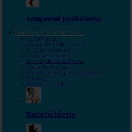
Kompresní podkolenky
Pomůcky pro sebeobsluhu
Toaletní křesla
Mechanické invalidní vozíky
Pomůcky pro seniory
Chodítka pro seniory
Pomůcky do koupelny a wc
Jídelní stolky k lůžku
Ostatní pomůcky pro sebeobsluhu
Stravování
Péče o nemocného
Toaletní křesla