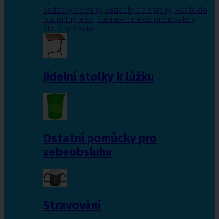
Sedačky do vany
,
Sedačky do sprchy
,
Madla do
koupelny a wc
,
Nástavce na wc pro invalidy
,
Stoličky k vaně
Jídelní stolky k lůžku
Ostatní pomůcky pro
sebeobsluhu
Stravování