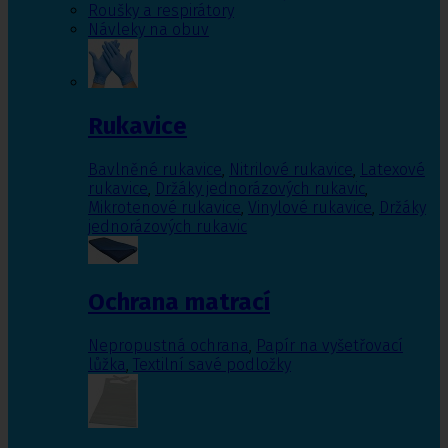
Roušky a respirátory
Návleky na obuv
Rukavice
Bavlněné rukavice
,
Nitrilové rukavice
,
Latexové
rukavice
,
Držáky jednorázových rukavic
,
Mikrotenové rukavice
,
Vinylové rukavice
,
Držáky
jednorázových rukavic
Ochrana matrací
Nepropustná ochrana
,
Papír na vyšetřovací
lůžka
,
Textilní savé podložky