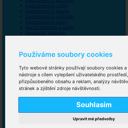
Inkontinenční kalhotky
Inkontinenční vložky
Inkontinenční plavky
Inkontinenční podložky
Inkontinenční pleny
Fixační kalhotky a body
Absorpční kalhotky
Péče o pánevní dno
Bylinky
Používáme soubory cookies
Tyto webové stránky používají soubory cookies a 
Inkontinenční kalhotky
nástroje s cílem vylepšení uživatelského prostředí
přizpůsobeného obsahu a reklam, analýzy návště
Plenkové kalhotky navlékací
,
Plenkové kalhotky
zalepovací
,
Inkontinenční kalhotky dámské
,
stránek a zjištění zdroje návštěvnosti.
Inkontinenční kalhotky pro muže
Souhlasím
Inkontinenční vložky
Upravit mé předvolby