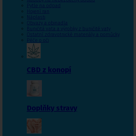
Pytle na odpad
Hojení ran
Náplasti
Obvazy a obinadla
Buničitá vata a výrobky z buničité vaty
Ostatní zdravotnické materiály a pomůcky
Péče o oči
CBD z konopí
Doplňky stravy