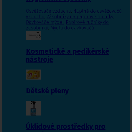
Osvěžovače vzduchu
,
Náplně do osvěžovačů
vzduchu
,
Zásobníky na papírové ručníky
,
Dávkováče mýdel
,
Papírové ručníky do
zásobníků
,
Mýdla do dávkovačů
Kosmetické a pedikérské
nástroje
Dětské pleny
Úklidové prostředky pro