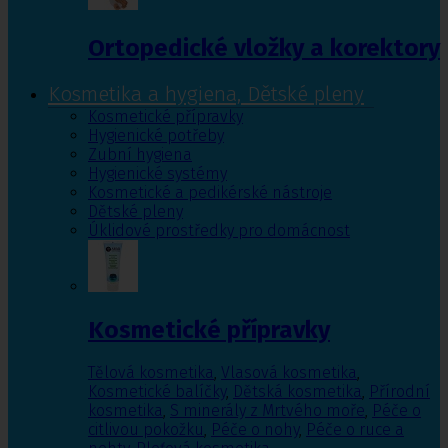
Ortopedické vložky a korektory
Kosmetika a hygiena, Dětské pleny
Kosmetické přípravky
Hygienické potřeby
Zubní hygiena
Hygienické systémy
Kosmetické a pedikérské nástroje
Dětské pleny
Úklidové prostředky pro domácnost
Kosmetické přípravky
Tělová kosmetika
,
Vlasová kosmetika
,
Kosmetické balíčky
,
Dětská kosmetika
,
Přírodní
kosmetika
,
S minerály z Mrtvého moře
,
Péče o
citlivou pokožku
,
Péče o nohy
,
Péče o ruce a