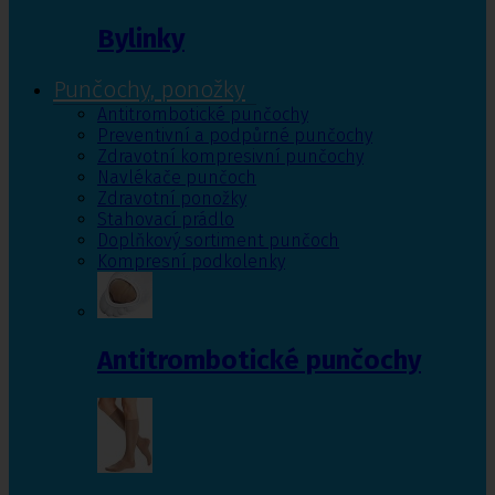
Bylinky
Punčochy, ponožky
Antitrombotické punčochy
Preventivní a podpůrné punčochy
Zdravotní kompresivní punčochy
Navlékače punčoch
Zdravotní ponožky
Stahovací prádlo
Doplňkový sortiment punčoch
Kompresní podkolenky
Antitrombotické punčochy