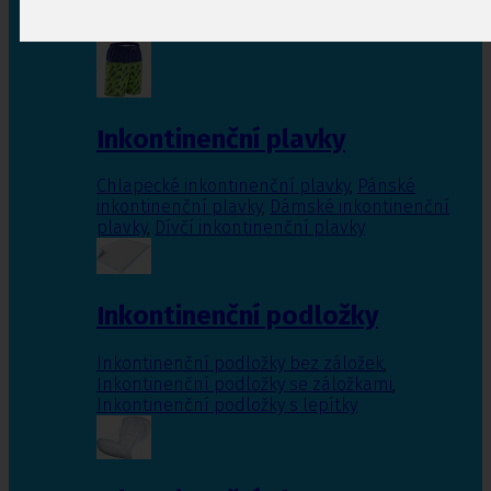
Inkontinenční vložky pro ženy
,
Inkontinenční
vložky pro muže
Inkontinenční plavky
Chlapecké inkontinenční plavky
,
Pánské
inkontinenční plavky
,
Dámské inkontinenční
plavky
,
Dívčí inkontinenční plavky
Inkontinenční podložky
Inkontinenční podložky bez záložek
,
Inkontinenční podložky se záložkami
,
Inkontinenční podložky s lepítky