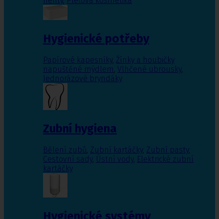
nehty
,
Pleťová kosmetika
Hygienické potřeby
Papírové kapesníky
,
Žínky a houbičky
napuštěné mýdlem
,
Vlhčené ubrousky
,
Jednorázové bryndáky
Zubní hygiena
Bělení zubů
,
Zubní kartáčky
,
Zubní pasty
,
Cestovní sady
,
Ústní vody
,
Elektrické zubní
kartáčky
Hygienické systémy