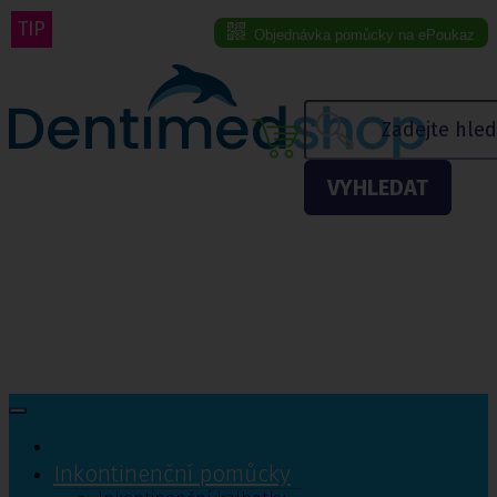
TIP
Objednávka pomůcky na ePoukaz
Menu eshopu
VYHLEDAT
Inkontinenční pomůcky