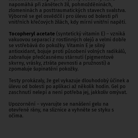
napomáhá při zánětech žil, pohmožděninách,
zlomeninách a posttraumatických stavech svalstva.
Výborně se gel osvědčil i pro úlevu od bolesti při
vnitřních křečových žilách, kdy mírní vnitřní napětí.
Tocopheryl acetate
(syntetický vitamin E) – vzniká
vakuovou separací z rostlinných olejů a velmi dobře
se vstřebává do pokožky. Vitamin E je silný
antioxidant, bojuje proti působení volných radikálů,
zabraňuje předčasnému stárnutí (pigmentové
skvrny, vrásky, ztráta pevnosti a pružnosti) a
zpomaluje šupinatění pokožky.
Testy prokázaly, že gel vykazuje dlouhodobý účinek a
úlevu od bolesti po aplikaci až několik hodin. Gel po
zaschnutí nelepí a není potřeba jej, jakkoliv omývat.
Upozornění – vyvarujte se nanášení gelu na
otevřené rány, na sliznice a vyhněte se styku s
očima.