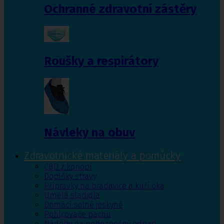
Ochranné zdravotní zástěry
Roušky a respirátory
Návleky na obuv
Zdravotnické materiály a pomůcky
CBD z konopí
Doplňky stravy
Přípravky na bradavice a kuří oka
Umělá sladidla
Domácí solné jeskyně
Pohlcovače pachu
Nádoby na nebezpečný odpad