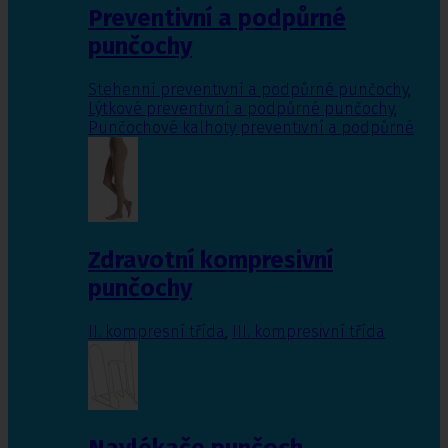
Preventivní a podpůrné
punčochy
Stehenní preventivní a podpůrné punčochy
,
Lýtkové preventivní a podpůrné punčochy
,
Punčochové kalhoty preventivní a podpůrné
Zdravotní kompresivní
punčochy
II. kompresní třída
,
III. kompresivní třída
Navlékače punčoch