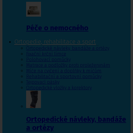
Péče o nemocného
Ortopedie, rehabilitace a sport
Ortopedické návleky, bandáže a ortézy
Fixační krční límce
Polohovací pomůcky
Matrace a podložky proti proleženinám
Míče na cvičení a doplňky k míčům
Rehabilitační a sportovní pomůcky
Tejpovací pásky
Ortopedické vložky a korektory
Ortopedické návleky, bandáže
a ortézy