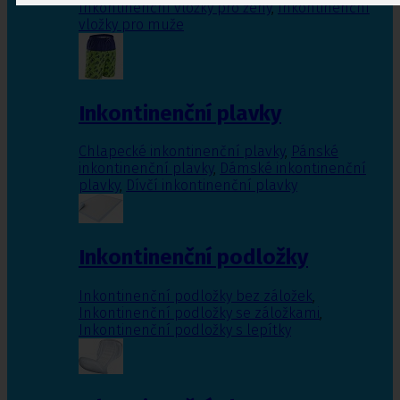
Inkontinenční vložky pro ženy
,
Inkontinenční
vložky pro muže
Inkontinenční plavky
Chlapecké inkontinenční plavky
,
Pánské
inkontinenční plavky
,
Dámské inkontinenční
plavky
,
Dívčí inkontinenční plavky
Inkontinenční podložky
Inkontinenční podložky bez záložek
,
Inkontinenční podložky se záložkami
,
Inkontinenční podložky s lepítky