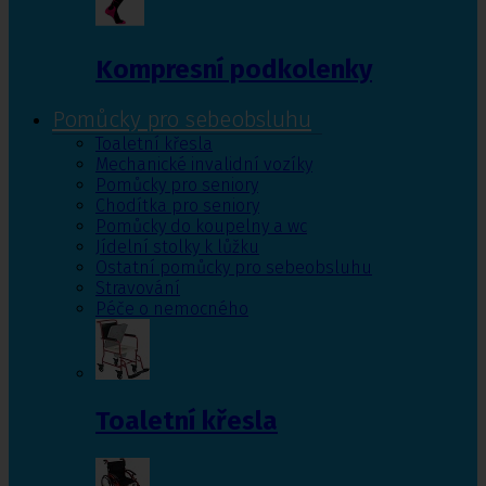
Kompresní podkolenky
Pomůcky pro sebeobsluhu
Toaletní křesla
Mechanické invalidní vozíky
Pomůcky pro seniory
Chodítka pro seniory
Pomůcky do koupelny a wc
Jídelní stolky k lůžku
Ostatní pomůcky pro sebeobsluhu
Stravování
Péče o nemocného
Toaletní křesla