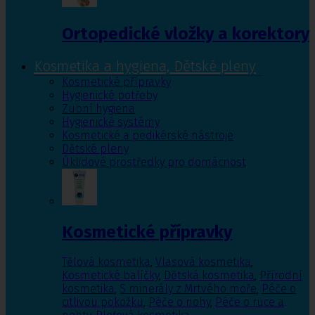
Ortopedické vložky a korektory
Kosmetika a hygiena, Dětské pleny
Kosmetické přípravky
Hygienické potřeby
Zubní hygiena
Hygienické systémy
Kosmetické a pedikérské nástroje
Dětské pleny
Úklidové prostředky pro domácnost
Kosmetické přípravky
Tělová kosmetika
,
Vlasová kosmetika
,
Kosmetické balíčky
,
Dětská kosmetika
,
Přírodní
kosmetika
,
S minerály z Mrtvého moře
,
Péče o
citlivou pokožku
,
Péče o nohy
,
Péče o ruce a