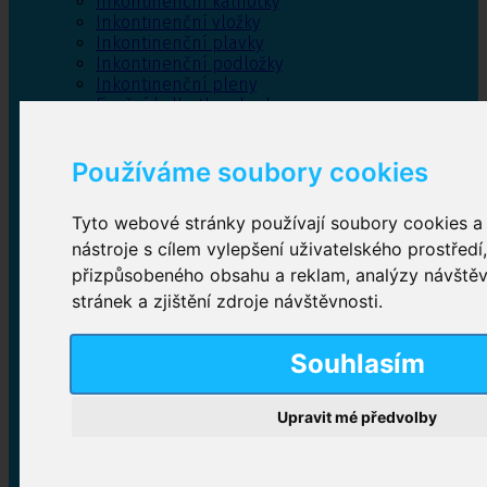
Inkontinenční kalhotky
Inkontinenční vložky
Inkontinenční plavky
Inkontinenční podložky
Inkontinenční pleny
Fixační kalhotky a body
Absorpční kalhotky
Péče o pánevní dno
Používáme soubory cookies
Bylinky
Tyto webové stránky používají soubory cookies a 
nástroje s cílem vylepšení uživatelského prostředí
Inkontinenční kalhotky
přizpůsobeného obsahu a reklam, analýzy návště
stránek a zjištění zdroje návštěvnosti.
Plenkové kalhotky navlékací
,
Plenkové kalhotky
zalepovací
,
Inkontinenční kalhotky dámské
,
Inkontinenční kalhotky pro muže
Souhlasím
Upravit mé předvolby
Inkontinenční vložky