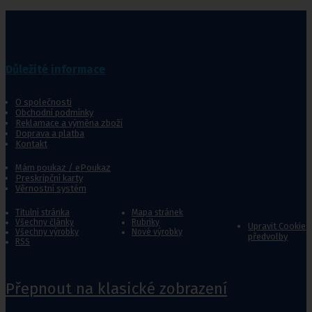
Důležité informace
O společnosti
Obchodní podmínky
Reklamace a výměna zboží
Doprava a platba
Kontakt
Mám poukaz / ePoukaz
Preskripční karty
Věrnostní systém
Titulní stránka
Mapa stránek
Všechny články
Rubriky
Upravit Cookie
Všechny výrobky
Nové výrobky
předvolby
RSS
Přepnout na klasické zobrazení