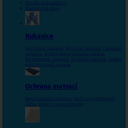
Roušky a respirátory
Návleky na obuv
Rukavice
Bavlněné rukavice
,
Nitrilové rukavice
,
Latexové
rukavice
,
Držáky jednorázových rukavic
,
Mikrotenové rukavice
,
Vinylové rukavice
,
Držáky
jednorázových rukavic
Ochrana matrací
Nepropustná ochrana
,
Papír na vyšetřovací
lůžka
,
Textilní savé podložky