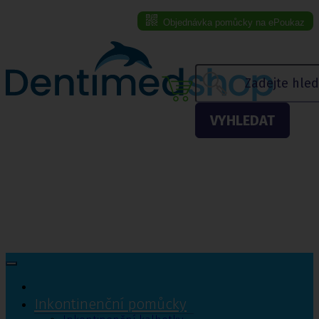
Objednávka pomůcky na ePoukaz
Menu eshopu
VYHLEDAT
Inkontinenční pomůcky