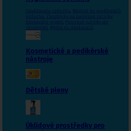
Osvěžovače vzduchu
,
Náplně do osvěžovačů
vzduchu
,
Zásobníky na papírové ručníky
,
Dávkováče mýdel
,
Papírové ručníky do
zásobníků
,
Mýdla do dávkovačů
Kosmetické a pedikérské
nástroje
Dětské pleny
Úklidové prostředky pro