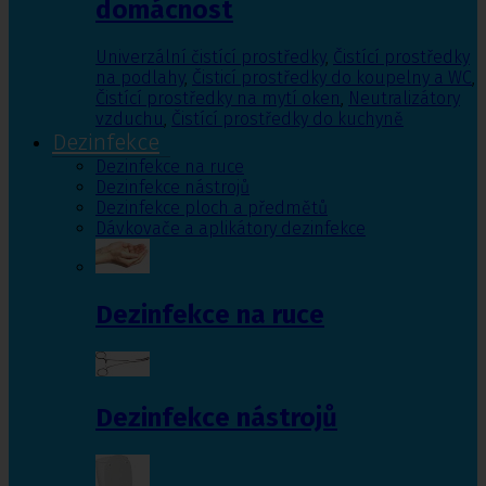
domácnost
Univerzální čistící prostředky
,
Čistící prostředky
na podlahy
,
Čisticí prostředky do koupelny a WC
,
Čistící prostředky na mytí oken
,
Neutralizátory
vzduchu
,
Čistící prostředky do kuchyně
Dezinfekce
Dezinfekce na ruce
Dezinfekce nástrojů
Dezinfekce ploch a předmětů
Dávkovače a aplikátory dezinfekce
Dezinfekce na ruce
Dezinfekce nástrojů