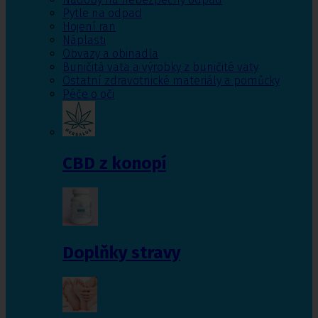
Pytle na odpad
Hojení ran
Náplasti
Obvazy a obinadla
Buničitá vata a výrobky z buničité vaty
Ostatní zdravotnické materiály a pomůcky
Péče o oči
CBD z konopí
Doplňky stravy