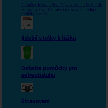
Sedačky do vany
,
Sedačky do sprchy
,
Madla do
koupelny a wc
,
Nástavce na wc pro invalidy
,
Stoličky k vaně
Jídelní stolky k lůžku
Ostatní pomůcky pro
sebeobsluhu
Stravování