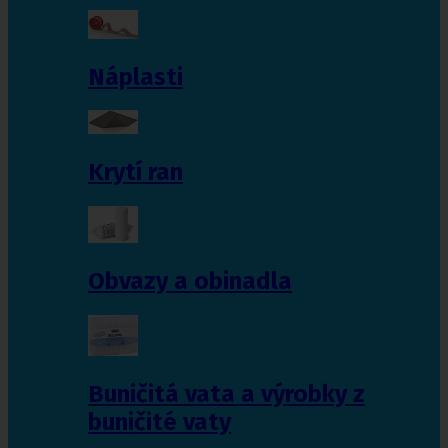
Náplasti
Krytí ran
Obvazy a obinadla
Buničitá vata a výrobky z
buničité vaty