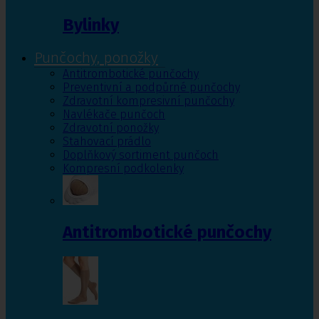
Bylinky
Punčochy, ponožky
Antitrombotické punčochy
Preventivní a podpůrné punčochy
Zdravotní kompresivní punčochy
Navlékače punčoch
Zdravotní ponožky
Stahovací prádlo
Doplňkový sortiment punčoch
Kompresní podkolenky
Antitrombotické punčochy