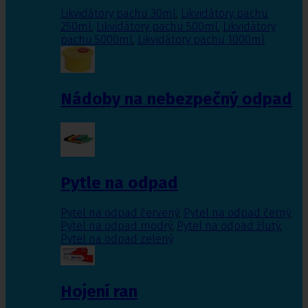
Likvidátory pachu 30ml
,
Likvidátory pachu
250ml
,
Likvidátory pachu 500ml
,
Likvidátory
pachu 5000ml
,
Likvidátory pachu 1000ml
Nádoby na nebezpečný odpad
Pytle na odpad
Pytel na odpad červený
,
Pytel na odpad černý
,
Pytel na odpad modrý
,
Pytel na odpad žlutý
,
Pytel na odpad zelený
Hojení ran