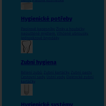
nehty
,
Pleťová kosmetika
Hygienické potřeby
Papírové kapesníky
,
Žínky a houbičky
napuštěné mýdlem
,
Vlhčené ubrousky
,
Jednorázové bryndáky
Zubní hygiena
Bělení zubů
,
Zubní kartáčky
,
Zubní pasty
,
Cestovní sady
,
Ústní vody
,
Elektrické zubní
kartáčky
Hygienické systémy