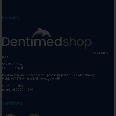
Kontakty
DENTIMED
s.r.o.
Sokolovská 149
570 01 Litomyšl
Před komunikací s obchodem si prosím připravte číslo objednávky
Mobil:
601 372 641
(na SMS nereagujeme!)
Otevírací doba:
po-pá od 06:30 - 15:00
Certifikáty