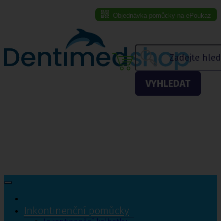
Objednávka pomůcky na ePoukaz
Menu eshopu
VYHLEDAT
Inkontinenční pomůcky