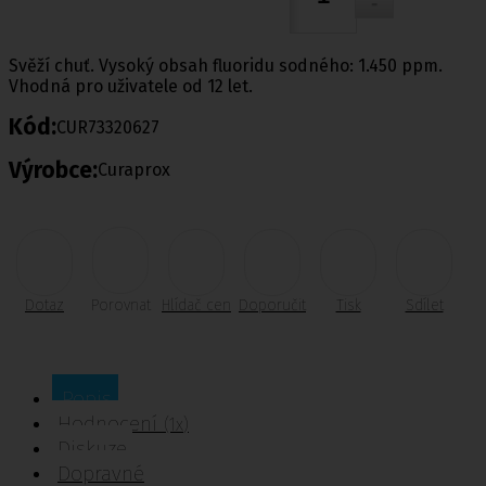
Svěží chuť. Vysoký obsah fluoridu sodného: 1.450 ppm.
Vhodná pro uživatele od 12 let.
Kód:
CUR73320627
Výrobce:
Curaprox
Dotaz
Porovnat
Hlídač cen
Doporučit
Tisk
Sdílet
Popis
Hodnocení
(1x)
Diskuze
Dopravné