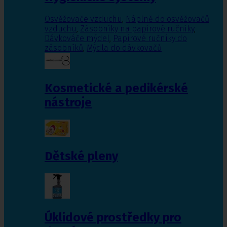
Osvěžovače vzduchu
,
Náplně do osvěžovačů
vzduchu
,
Zásobníky na papírové ručníky
,
Dávkováče mýdel
,
Papírové ručníky do
zásobníků
,
Mýdla do dávkovačů
Kosmetické a pedikérské
nástroje
Dětské pleny
Úklidové prostředky pro