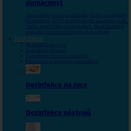
domácnost
Univerzální čistící prostředky
,
Čistící prostředky
na podlahy
,
Čisticí prostředky do koupelny a WC
,
Čistící prostředky na mytí oken
,
Neutralizátory
vzduchu
,
Čistící prostředky do kuchyně
Dezinfekce
Dezinfekce na ruce
Dezinfekce nástrojů
Dezinfekce ploch a předmětů
Dávkovače a aplikátory dezinfekce
Dezinfekce na ruce
Dezinfekce nástrojů