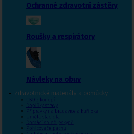
Ochranné zdravotní zástěry
Roušky a respirátory
Návleky na obuv
Zdravotnické materiály a pomůcky
CBD z konopí
Doplňky stravy
Přípravky na bradavice a kuří oka
Umělá sladidla
Domácí solné jeskyně
Pohlcovače pachu
Nádoby na nebezpečný odpad