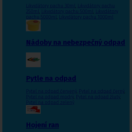
Likvidátory pachu 30ml
,
Likvidátory pachu
250ml
,
Likvidátory pachu 500ml
,
Likvidátory
pachu 5000ml
,
Likvidátory pachu 1000ml
Nádoby na nebezpečný odpad
Pytle na odpad
Pytel na odpad červený
,
Pytel na odpad černý
,
Pytel na odpad modrý
,
Pytel na odpad žlutý
,
Pytel na odpad zelený
Hojení ran