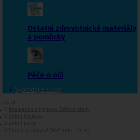
Ostatní zdravotnické materiály
a pomůcky
Péče o oči
Výprodej a slevy
Úvod
Kosmetika a hygiena, Dětské pleny
Zubní hygiena
Zubní pasty
Curaprox Enzycal 1450 ppm F 75 ml