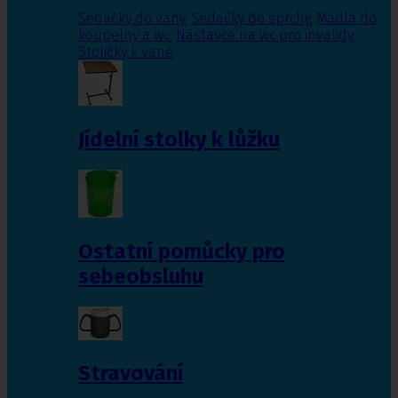
Sedačky do vany
,
Sedačky do sprchy
,
Madla do
koupelny a wc
,
Nástavce na wc pro invalidy
,
Stoličky k vaně
Jídelní stolky k lůžku
Ostatní pomůcky pro
sebeobsluhu
Stravování