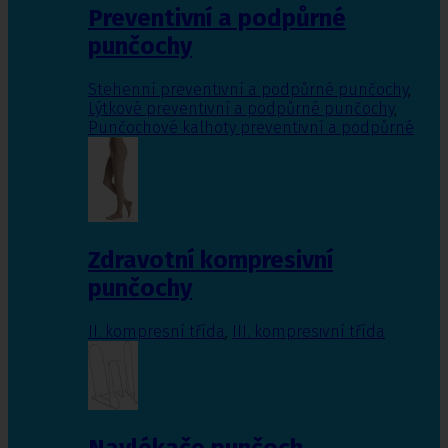
Preventivní a podpůrné
punčochy
Stehenní preventivní a podpůrné punčochy
,
Lýtkové preventivní a podpůrné punčochy
,
Punčochové kalhoty preventivní a podpůrné
Zdravotní kompresivní
punčochy
II. kompresní třída
,
III. kompresivní třída
Navlékače punčoch