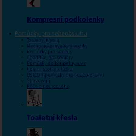
Kompresní podkolenky
Pomůcky pro sebeobsluhu
Toaletní křesla
Mechanické invalidní vozíky
Pomůcky pro seniory
Chodítka pro seniory
Pomůcky do koupelny a wc
Jídelní stolky k lůžku
Ostatní pomůcky pro sebeobsluhu
Stravování
Péče o nemocného
Toaletní křesla