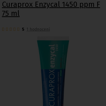
Curaprox Enzycal 1450 ppm F
75 ml
5
1 hodnocení