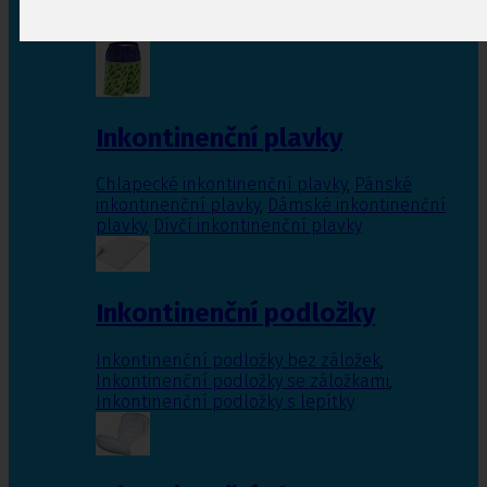
Inkontinenční vložky pro ženy
,
Inkontinenční
vložky pro muže
Inkontinenční plavky
Chlapecké inkontinenční plavky
,
Pánské
inkontinenční plavky
,
Dámské inkontinenční
plavky
,
Dívčí inkontinenční plavky
Inkontinenční podložky
Inkontinenční podložky bez záložek
,
Inkontinenční podložky se záložkami
,
Inkontinenční podložky s lepítky