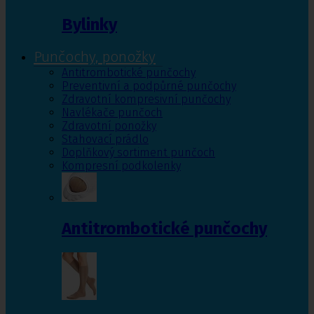
Bylinky
Punčochy, ponožky
Antitrombotické punčochy
Preventivní a podpůrné punčochy
Zdravotní kompresivní punčochy
Navlékače punčoch
Zdravotní ponožky
Stahovací prádlo
Doplňkový sortiment punčoch
Kompresní podkolenky
Antitrombotické punčochy