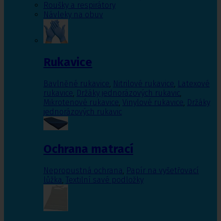
Roušky a respirátory
Návleky na obuv
Rukavice
Bavlněné rukavice
,
Nitrilové rukavice
,
Latexové
rukavice
,
Držáky jednorázových rukavic
,
Mikrotenové rukavice
,
Vinylové rukavice
,
Držáky
jednorázových rukavic
Ochrana matrací
Nepropustná ochrana
,
Papír na vyšetřovací
lůžka
,
Textilní savé podložky