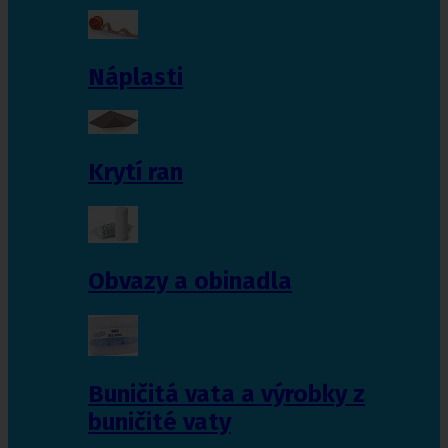
Náplasti
Krytí ran
Obvazy a obinadla
Buničitá vata a výrobky z
buničité vaty