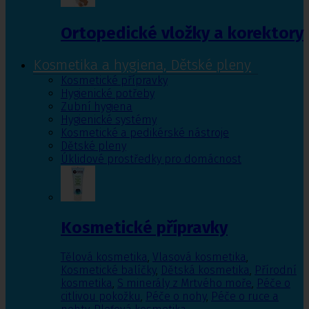
Ortopedické vložky a korektory
Kosmetika a hygiena, Dětské pleny
Kosmetické přípravky
Hygienické potřeby
Zubní hygiena
Hygienické systémy
Kosmetické a pedikérské nástroje
Dětské pleny
Úklidové prostředky pro domácnost
Kosmetické přípravky
Tělová kosmetika
,
Vlasová kosmetika
,
Kosmetické balíčky
,
Dětská kosmetika
,
Přírodní
kosmetika
,
S minerály z Mrtvého moře
,
Péče o
citlivou pokožku
,
Péče o nohy
,
Péče o ruce a