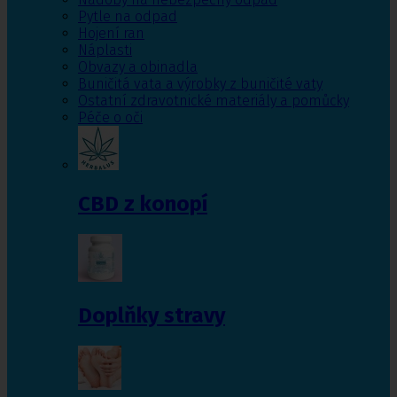
Pytle na odpad
Hojení ran
Náplasti
Obvazy a obinadla
Buničitá vata a výrobky z buničité vaty
Ostatní zdravotnické materiály a pomůcky
Péče o oči
CBD z konopí
Doplňky stravy