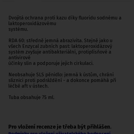
Dvojitá ochrana proti kazu díky fluoridu sodnému a
laktoperoxidázovému
systému.
RDA 60: středně jemná abrazivita. Stejně jako u
všech Enzycal zubních past: laktoperoxidázový
systém zvyšuje antibakteriální, protiplísňové a
antivirové
účinky slin a podporuje jejich cirkulaci.
Neobsahuje SLS pěnidlo: jemná k ústům, chrání
sliznici proti podráždění - a dokonce pomáhá při
léčbě aft v ústech.
Tuba obsahuje 75 ml.
Pro vložení recenze je třeba být přihlášen.
Podmínky pro vložení uživatelského hodnocení