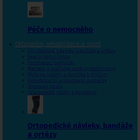
Péče o nemocného
Ortopedie, rehabilitace a sport
Ortopedické návleky, bandáže a ortézy
Fixační krční límce
Polohovací pomůcky
Matrace a podložky proti proleženinám
Míče na cvičení a doplňky k míčům
Rehabilitační a sportovní pomůcky
Tejpovací pásky
Ortopedické vložky a korektory
Ortopedické návleky, bandáže
a ortézy