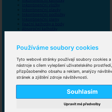
Inkontinenční kalhotky
Inkontinenční vložky
Inkontinenční plavky
Inkontinenční podložky
Inkontinenční pleny
Fixační kalhotky a body
Absorpční kalhotky
Péče o pánevní dno
Bylinky
Používáme soubory cookies
Tyto webové stránky používají soubory cookies a 
Inkontinenční kalhotky
nástroje s cílem vylepšení uživatelského prostředí
přizpůsobeného obsahu a reklam, analýzy návště
Plenkové kalhotky navlékací
,
Plenkové kalhotky
zalepovací
,
Inkontinenční kalhotky dámské
,
stránek a zjištění zdroje návštěvnosti.
Inkontinenční kalhotky pro muže
Souhlasím
Inkontinenční vložky
Upravit mé předvolby