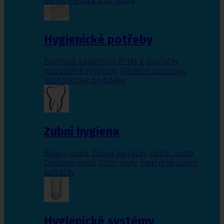
nehty
,
Pleťová kosmetika
Hygienické potřeby
Papírové kapesníky
,
Žínky a houbičky
napuštěné mýdlem
,
Vlhčené ubrousky
,
Jednorázové bryndáky
Zubní hygiena
Bělení zubů
,
Zubní kartáčky
,
Zubní pasty
,
Cestovní sady
,
Ústní vody
,
Elektrické zubní
kartáčky
Hygienické systémy