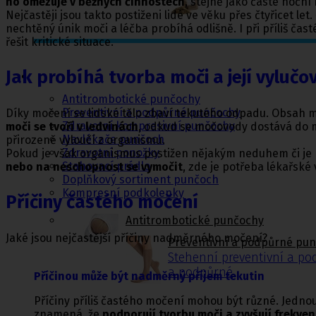
ho omezuje v běžných činnostech
, stejně jako časté noční
Nejčastěji jsou takto postiženi lidé ve věku přes čtyřicet 
nechtěný únik moči a léčba probíhá odlišně. I při příliš ča
řešit kritické situace.
Punčochy,
Jak probíhá tvorba moči a její vylučo
ponožky
Antitrombotické punčochy
Preventivní a podpůrné punčochy
Díky močení se lidské tělo zbaví tekutého odpadu. Obsah 
Zdravotní kompresivní punčochy
moči se tvoří v ledvinách
, odkud se močovody dostává do m
Navlékače punčoch
přirozeně vyloučí z organismu.
Zdravotní ponožky
Pokud je však organismus postižen nějakým neduhem či je 
Stahovací prádlo
nebo na neschopnost se vymočit
, zde je potřeba lékařsk
Doplňkový sortiment punčoch
Kompresní podkolenky
Příčiny častého močení
Antitrombotické punčochy
Jaké jsou nejčastější příčiny nadměrného močení?
Preventivní a podpůrné pu
Stehenní preventivní a p
a podpůrné
Příčinou může být nadměrný příjem tekutin
Příčiny příliš častého močení mohou být různé. Jednou
znamená, že
podporují tvorbu moči a zvyšují frekve