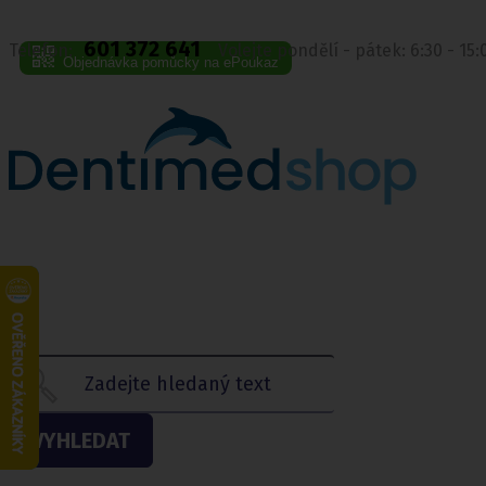
601 372 641
Telefon:
Volejte pondělí - pátek: 6:30 - 15
Objednávka pomůcky na ePoukaz
VYHLEDAT