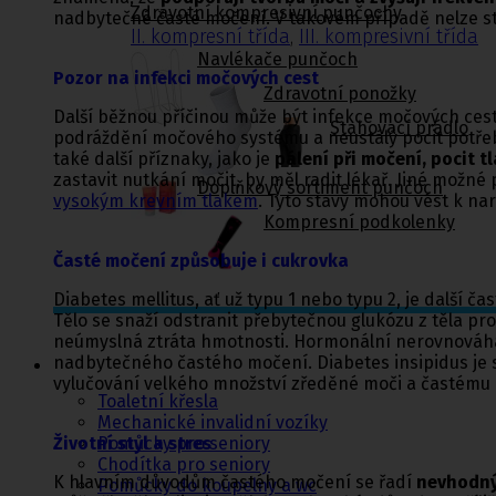
Zdravotní kompresivní punčochy
nadbytečné časté močení. V takovém případě nelze stan
II. kompresní třída
,
III. kompresivní třída
Navlékače punčoch
Pozor na infekci močových cest
Zdravotní ponožky
Další běžnou příčinou může být infekce močových cest
Stahovací prádlo
podráždění močového systému a neustálý pocit potře
také další příznaky, jako je
pálení při močení, pocit t
zastavit nutkání močit, by měl radit lékař. Jiné možné
Doplňkový sortiment punčoch
vysokým krevním tlakem
. Tyto stavy mohou vést k na
Kompresní podkolenky
Časté močení způsobuje i cukrovka
Diabetes mellitus, ať už typu 1 nebo typu 2, je další č
Tělo se snaží odstranit přebytečnou glukózu z těla pr
neúmyslná ztráta hmotnosti. Hormonální nerovnováha
Pomůcky pro
sebeobsluhu
nadbytečného častého močení. Diabetes insipidus je
vylučování velkého množství zředěné moči a častému
Toaletní křesla
Mechanické invalidní vozíky
Pomůcky pro seniory
Životní styl a stres
Chodítka pro seniory
K hlavním důvodům častého močení se řadí
nevhodný 
Pomůcky do koupelny a wc