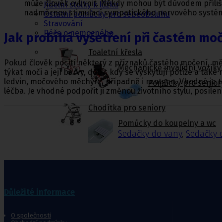
může člověk ovlivnit. Někdy mohou být důvodem příli
Jídelní stolky k lůžku
nadměrnou stimulací sympatického nervového systém
Ostatní pomůcky pro sebeobsluhu
Stravování
Péče o nemocného
Jak probíhá vyšetření při častém mo
Toaletní křesla
Pokud člověk pocítí některý z příznaků častého močení, mě
Mechanické invalidní vozíky
týkat moči a její barvy, doby, kdy se vyskytují potíže a tak
ledvin, močového měchýře, případně i rentgen. Vhodné je 
Pomůcky pro senior
léčba. Je vhodné podpořit ji změnou životního stylu, posíle
Chodítka pro seniory
Pomůcky do koupelny a wc
Sedačky do vany
,
Sedačky 
Ostatní pomůcky pro sebeobsluhu
Stravování
Důležité informace
Péče o nemocného
O společnosti