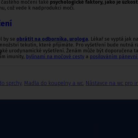
š častého močení také
psychologické faktory, jako je úzkost
u, což vede k nadprodukci moči.
čení
l by se
obrátit na odborníka, urologa
. Lékař se vyptá jak n
é množství tekutin, které přijímáte. Pro vyšetření bude nutná
také urodynamické vyšetření. Ženám může být doporučena tak
y
ním imunity,
bylinami na močové cesty
a
posilováním pánevn
do sprchy
,
Madla do koupelny a wc
,
Nástavce na wc pro i