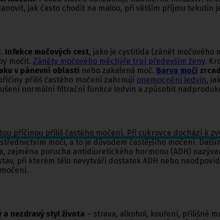
ovit, jak často chodit na malou, při větším příjmu tekutin 
.
Infekce močových cest
, jako je cystitida (zánět močového
by močit.
Záněty močového měchýře trpí především ženy
. K
laku v pánevní oblasti
nebo zakalená moč.
Barva moči
zrcad
 příčiny příliš častého močení zahrnují
onemocnění ledvin
, j
rušení normální filtrační funkce ledvin a způsobit nadprodukc
astou příčinou příliš častého močení. Při cukrovce dochází k 
ostřednictvím moči, a to je důvodem častějšího močení. Další
, zejména porucha antidiuretického hormonu (ADH) nazývaná
 stav, při kterém tělo nevytváří dostatek ADH nebo neodpo
 močení.
a nezdravý styl života
– strava, alkohol, kouření, přílišné