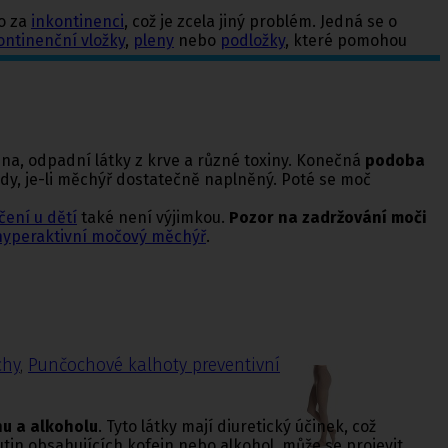
no za
inkontinenci
, což je zcela jiný problém. Jedná se o
ontinenční vložky
,
pleny
nebo
podložky
, které pomohou
na, odpadní látky z krve a různé toxiny. Konečná
podoba
dy, je-li měchýř dostatečně naplněný. Poté se moč
ení u dětí
také není výjimkou.
Pozor na zadržování moči
hyperaktivní močový měchýř
.
chy
,
Punčochové kalhoty preventivní
nu a alkoholu
. Tyto látky mají diuretický účinek, což
in obsahujících kofein nebo alkohol, může se projevit