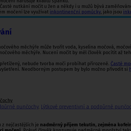
 močení narušuje kvalitu spánku.
let. Časté nutkání močit u žen a někdy i u mužů bývá zaměňová
stém močení lze využívat
inkontinenční pomůcky
, jako jsou
ink
vání
močového měchýře může tvořit voda, kyselina močová, močovi
očového měchýře. Nucení močit by měl člověk pocítit až teh
přetížený, nebude tvorba moči probíhat přirozeně.
Časté moč
é vyšetření. Neodborným postupem by bylo možno přivodit si
nčochy
odpůrné punčochy
,
Lýtkové preventivní a podpůrné punčo
 z nejčastějších je
nadměrný příjem tekutin, zejména kofei
nci močení
. Pokud člověk konzumuje nadměrné množství tekut