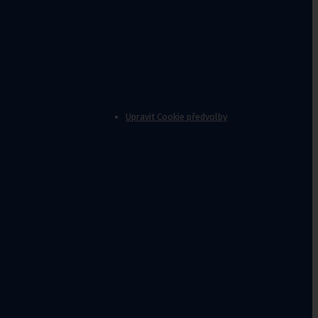
Upravit Cookie předvolby
Fixační krční
límce
Polohovací pomůcky
Míče na cvičení