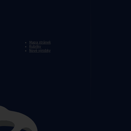
Mapa stránek
Rubriky
Nové výrobky
ézy
tiny
ýztuhy
nám
žky a sedáky proti proleženinám