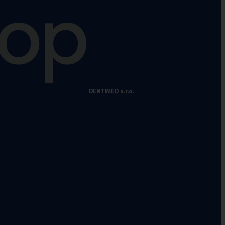
a doplňky k
míčům
DENTIMED s.r.o.