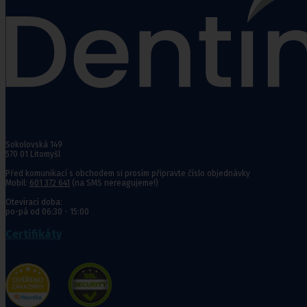
Rehabilitační a sportovní pomůcky
Tejpovací pásky
Ortopedické vložky a korekt
Sokolovská 149
Kosmetika a
570 01 Litomyšl
hygiena, Dětské
Před komunikací s obchodem si prosím připravte číslo objednávky
pleny
Mobil:
601 372 641
(na SMS nereagujeme!)
Kosmetické přípravky
Otevírací doba:
Hygienické potřeby
po-pá od 06:30 - 15:00
Zubní hygiena
Certifikáty
Hygienické systémy
Kosmetické a pedikérské nástroje
Dětské pleny
Úklidové prostředky pro domácnost
Kosmetické přípravky