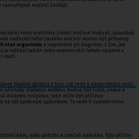
je samozřejmě močení častější.
 měchýře) nebo uretritida (zánět močové trubice), způsobují
romě nadbytečného častého močení mohou být přítomny
lí stav organismu
a napomáhá při diagnóze. S tím, jak
ako je selhání ledvin nebo onemocnění ledvin spojené s
i moči.
zvýšené hladině glukózy v krvi, což vede k nadprodukci moči.
mi příznaky diabetes mellitus mohou být žízeň, únava a
 diabetes insipidus, také může být příčinou
vídá na něj správným způsobem. To vede k nadměrnému
 množství kávy, málo pohybu a značná nadváha. Tyto příčiny