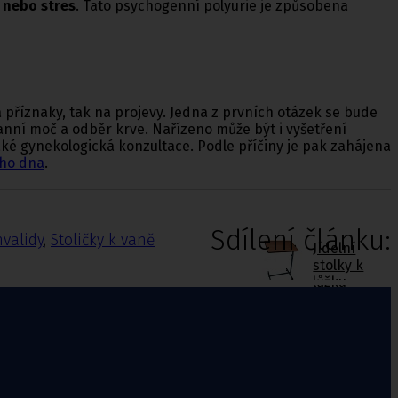
 nebo stres
. Tato psychogenní polyurie je způsobena
a příznaky, tak na projevy. Jedna z prvních otázek se bude
 ranní moč a odběr krve. Nařízeno může být i vyšetření
é gynekologická konzultace. Podle příčiny je pak zahájena
ího dna
.
Sdílení článku:
nvalidy
,
Stoličky k vaně
Jídelní
stolky k
lůžku