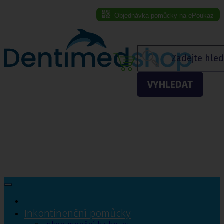
Objednávka pomůcky na ePoukaz
Menu eshopu
VYHLEDAT
Inkontinenční pomůcky