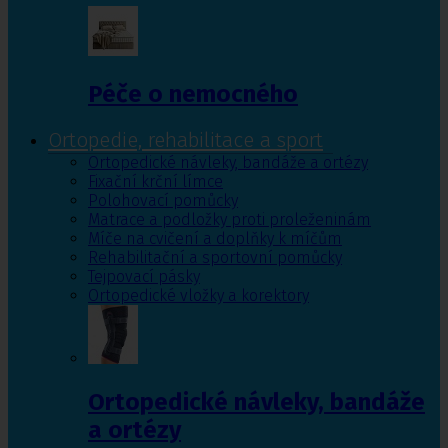
Péče o nemocného
Ortopedie, rehabilitace a sport
Ortopedické návleky, bandáže a ortézy
Fixační krční límce
Polohovací pomůcky
Matrace a podložky proti proleženinám
Míče na cvičení a doplňky k míčům
Rehabilitační a sportovní pomůcky
Tejpovací pásky
Ortopedické vložky a korektory
Ortopedické návleky, bandáže
a ortézy