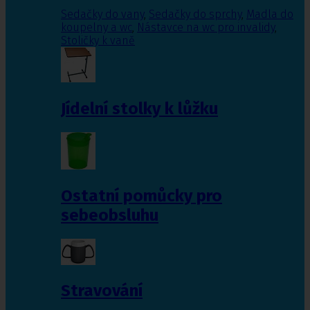
Sedačky do vany
,
Sedačky do sprchy
,
Madla do
koupelny a wc
,
Nástavce na wc pro invalidy
,
Stoličky k vaně
Jídelní stolky k lůžku
Ostatní pomůcky pro
sebeobsluhu
Stravování