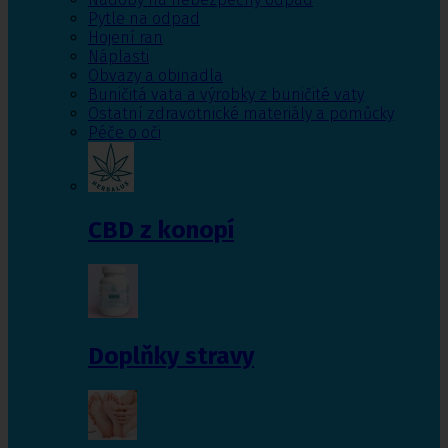
Pytle na odpad
Hojení ran
Náplasti
Obvazy a obinadla
Buničitá vata a výrobky z buničité vaty
Ostatní zdravotnické materiály a pomůcky
Péče o oči
CBD z konopí
Doplňky stravy