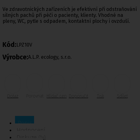
Ve zdravotnických zařízeních je efektivní při odstraňování
silných pachů při péči o pacienty, klienty. Vhodné na
pleny, WC, pytle s odpadem, kontaktní plochy i ovzduší.
Kód:
LPZ10V
Výrobce:
A.L.P. ecology, s.r.o.
Dotaz
Porovnat
Hlídač cen
Doporučit
Tisk
Sdílet
Popis
Hodnocení
Diskuze
(1x)