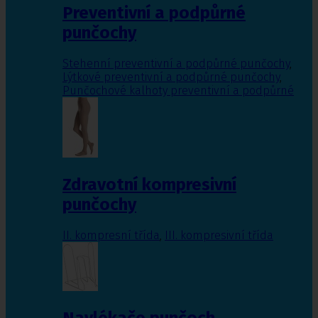
Preventivní a podpůrné
punčochy
Stehenní preventivní a podpůrné punčochy
,
Lýtkové preventivní a podpůrné punčochy
,
Punčochové kalhoty preventivní a podpůrné
Zdravotní kompresivní
punčochy
II. kompresní třída
,
III. kompresivní třída
Navlékače punčoch