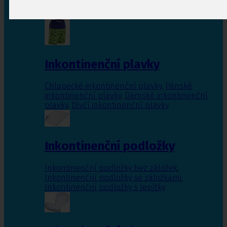
Inkontinenční vložky pro ženy
,
Inkontinenční
vložky pro muže
Inkontinenční plavky
Chlapecké inkontinenční plavky
,
Pánské
inkontinenční plavky
,
Dámské inkontinenční
plavky
,
Dívčí inkontinenční plavky
Inkontinenční podložky
Inkontinenční podložky bez záložek
,
Inkontinenční podložky se záložkami
,
Inkontinenční podložky s lepítky