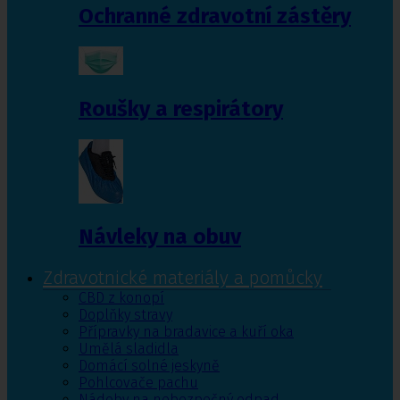
Ochranné zdravotní zástěry
Roušky a respirátory
Návleky na obuv
Zdravotnické materiály a pomůcky
CBD z konopí
Doplňky stravy
Přípravky na bradavice a kuří oka
Umělá sladidla
Domácí solné jeskyně
Pohlcovače pachu
Nádoby na nebezpečný odpad