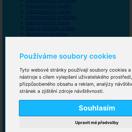
Inkontinenční kalhotky
Inkontinenční vložky
Inkontinenční plavky
Inkontinenční podložky
Inkontinenční pleny
Fixační kalhotky a body
Absorpční kalhotky
Péče o pánevní dno
Bylinky
Používáme soubory cookies
Tyto webové stránky používají soubory cookies a 
Inkontinenční kalhotky
nástroje s cílem vylepšení uživatelského prostředí
přizpůsobeného obsahu a reklam, analýzy návště
Plenkové kalhotky navlékací
,
Plenkové kalhotky
zalepovací
,
Inkontinenční kalhotky dámské
,
stránek a zjištění zdroje návštěvnosti.
Inkontinenční kalhotky pro muže
Souhlasím
Inkontinenční vložky
Upravit mé předvolby