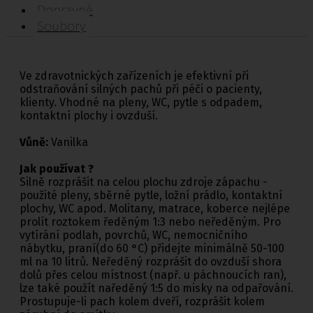
Dopravné
Soubory
Ve zdravotnických zařízeních je efektivní při
odstraňování silných pachů při péči o pacienty,
klienty. Vhodné na pleny, WC, pytle s odpadem,
kontaktní plochy i ovzduší.
Vůně:
Vanilka
Jak používat ?
Silně rozprášit na celou plochu zdroje zápachu -
použité pleny, sběrné pytle, ložní prádlo, kontaktní
plochy, WC apod. Molitany, matrace, koberce nejlépe
prolít roztokem ředěným 1:3 nebo neředěným. Pro
vytírání podlah, povrchů, WC, nemocničního
nábytku, praní(do 60 °C) přidejte minimálně 50-100
ml na 10 litrů. Neředěný rozprášit do ovzduší shora
dolů přes celou místnost (např. u páchnoucích ran),
lze také použít naředěný 1:5 do misky na odpařování.
Prostupuje-li pach kolem dveří, rozprášit kolem