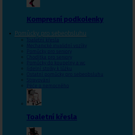
Kompresní podkolenky
Pomůcky pro sebeobsluhu
Toaletní křesla
Mechanické invalidní vozíky
Pomůcky pro seniory
Chodítka pro seniory
Pomůcky do koupelny a wc
Jídelní stolky k lůžku
Ostatní pomůcky pro sebeobsluhu
Stravování
Péče o nemocného
Toaletní křesla