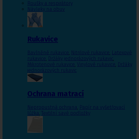
Roušky a respirátory
Návleky na obuv
Rukavice
Bavlněné rukavice
,
Nitrilové rukavice
,
Latexové
rukavice
,
Držáky jednorázových rukavic
,
Mikrotenové rukavice
,
Vinylové rukavice
,
Držáky
jednorázových rukavic
Ochrana matrací
Nepropustná ochrana
,
Papír na vyšetřovací
lůžka
,
Textilní savé podložky