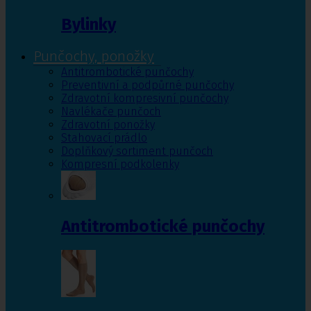
Bylinky
Punčochy, ponožky
Antitrombotické punčochy
Preventivní a podpůrné punčochy
Zdravotní kompresivní punčochy
Navlékače punčoch
Zdravotní ponožky
Stahovací prádlo
Doplňkový sortiment punčoch
Kompresní podkolenky
Antitrombotické punčochy