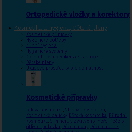
Ortopedické vložky a korektory
Kosmetika a hygiena, Dětské pleny
Kosmetické přípravky
Hygienické potřeby
Zubní hygiena
Hygienické systémy
Kosmetické a pedikérské nástroje
Dětské pleny
Úklidové prostředky pro domácnost
Kosmetické přípravky
Tělová kosmetika
,
Vlasová kosmetika
,
Kosmetické balíčky
,
Dětská kosmetika
,
Přírodní
kosmetika
,
S minerály z Mrtvého moře
,
Péče o
citlivou pokožku
,
Péče o nohy
,
Péče o ruce a