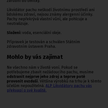
zárubní do omítky.
Likvidátor pachu neškodí životnímu prostředí ani
lidskému zdraví, nejsou známy alergenní účinky.
Pachy nepřekrývá vlastní vůní, ale pohlcuje a
neutralizuje.
Složení:
voda, esenciální oleje.
Přípravek je testován a schválen Státním
zdravotním ústavem Praha.
Mohlo by vás zajímat
Ne všechno nám v životě voní. Pokud se
potřebujeme zbavit nežádoucího pachu, musíme
odstranit nejprve jeho zdroj a teprve poté
provonit ovzduší
. Většina výrobků na trhu je k těmto
účelům nepoužitelná.
ALP Likvidátory pachu vás
překvapí o své kvalitě.