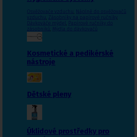
Osvěžovače vzduchu
,
Náplně do osvěžovačů
vzduchu
,
Zásobníky na papírové ručníky
,
Dávkováče mýdel
,
Papírové ručníky do
zásobníků
,
Mýdla do dávkovačů
Kosmetické a pedikérské
nástroje
Dětské pleny
Úklidové prostředky pro