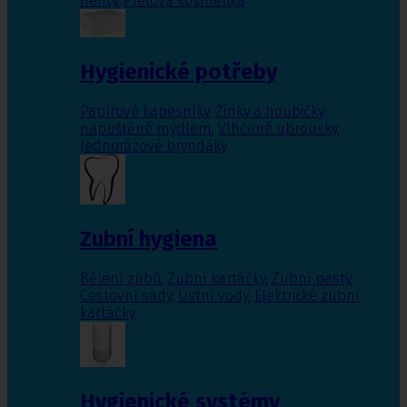
nehty
,
Pleťová kosmetika
Hygienické potřeby
Papírové kapesníky
,
Žínky a houbičky
napuštěné mýdlem
,
Vlhčené ubrousky
,
Jednorázové bryndáky
Zubní hygiena
Bělení zubů
,
Zubní kartáčky
,
Zubní pasty
,
Cestovní sady
,
Ústní vody
,
Elektrické zubní
kartáčky
Hygienické systémy