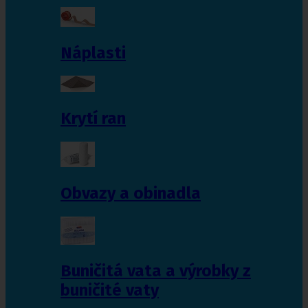
Náplasti
Krytí ran
Obvazy a obinadla
Buničitá vata a výrobky z
buničité vaty