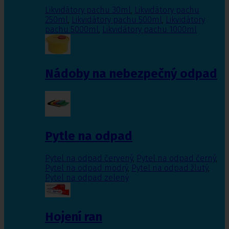
Likvidátory pachu 30ml
,
Likvidátory pachu
250ml
,
Likvidátory pachu 500ml
,
Likvidátory
pachu 5000ml
,
Likvidátory pachu 1000ml
Nádoby na nebezpečný odpad
Pytle na odpad
Pytel na odpad červený
,
Pytel na odpad černý
,
Pytel na odpad modrý
,
Pytel na odpad žlutý
,
Pytel na odpad zelený
Hojení ran