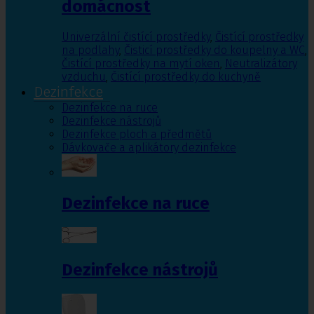
domácnost
Univerzální čistící prostředky
,
Čistící prostředky
na podlahy
,
Čisticí prostředky do koupelny a WC
,
Čistící prostředky na mytí oken
,
Neutralizátory
vzduchu
,
Čistící prostředky do kuchyně
Dezinfekce
Dezinfekce na ruce
Dezinfekce nástrojů
Dezinfekce ploch a předmětů
Dávkovače a aplikátory dezinfekce
Dezinfekce na ruce
Dezinfekce nástrojů