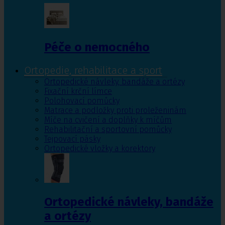
Péče o nemocného
Ortopedie, rehabilitace a sport
Ortopedické návleky, bandáže a ortézy
Fixační krční límce
Polohovací pomůcky
Matrace a podložky proti proleženinám
Míče na cvičení a doplňky k míčům
Rehabilitační a sportovní pomůcky
Tejpovací pásky
Ortopedické vložky a korektory
Ortopedické návleky, bandáže
a ortézy