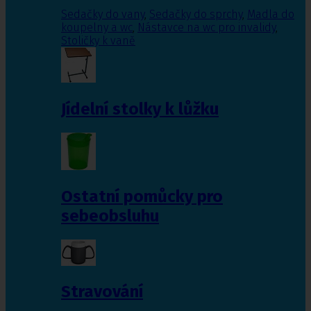
Sedačky do vany
,
Sedačky do sprchy
,
Madla do
koupelny a wc
,
Nástavce na wc pro invalidy
,
Stoličky k vaně
Jídelní stolky k lůžku
Ostatní pomůcky pro
sebeobsluhu
Stravování