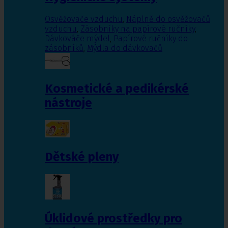
Osvěžovače vzduchu
,
Náplně do osvěžovačů
vzduchu
,
Zásobníky na papírové ručníky
,
Dávkováče mýdel
,
Papírové ručníky do
zásobníků
,
Mýdla do dávkovačů
Kosmetické a pedikérské
nástroje
Dětské pleny
Úklidové prostředky pro