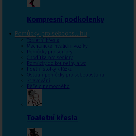
Kompresní podkolenky
Pomůcky pro sebeobsluhu
Toaletní křesla
Mechanické invalidní vozíky
Pomůcky pro seniory
Chodítka pro seniory
Pomůcky do koupelny a wc
Jídelní stolky k lůžku
Ostatní pomůcky pro sebeobsluhu
Stravování
Péče o nemocného
Toaletní křesla