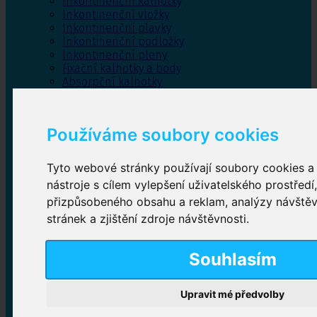
Inkontinenční kalhotky
Inkontinenční vložky
Inkontinenční plavky
Inkontinenční podložky
Inkontinenční pleny
Fixační kalhotky a body
Absorpční kalhotky
Péče o pánevní dno
Bylinky
Používáme soubory cookies
Tyto webové stránky používají soubory cookies a 
Inkontinenční kalhotky
nástroje s cílem vylepšení uživatelského prostředí
přizpůsobeného obsahu a reklam, analýzy návště
Plenkové kalhotky navlékací
,
Plenkové kalhotky
zalepovací
,
Inkontinenční kalhotky dámské
,
stránek a zjištění zdroje návštěvnosti.
Inkontinenční kalhotky pro muže
Souhlasím
Inkontinenční vložky
Upravit mé předvolby