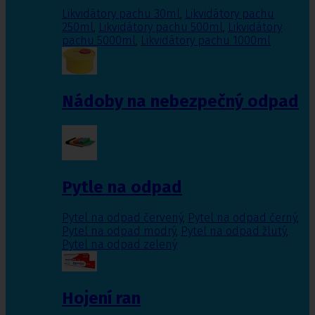
Likvidátory pachu 30ml
,
Likvidátory pachu
250ml
,
Likvidátory pachu 500ml
,
Likvidátory
pachu 5000ml
,
Likvidátory pachu 1000ml
Nádoby na nebezpečný odpad
Pytle na odpad
Pytel na odpad červený
,
Pytel na odpad černý
,
Pytel na odpad modrý
,
Pytel na odpad žlutý
,
Pytel na odpad zelený
Hojení ran