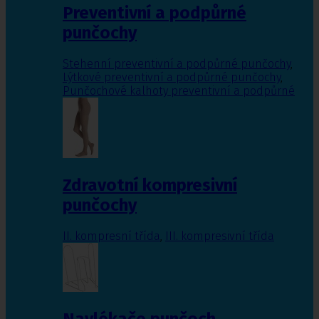
Preventivní a podpůrné
punčochy
Stehenní preventivní a podpůrné punčochy
,
Lýtkové preventivní a podpůrné punčochy
,
Punčochové kalhoty preventivní a podpůrné
Zdravotní kompresivní
punčochy
II. kompresní třída
,
III. kompresivní třída
Navlékače punčoch