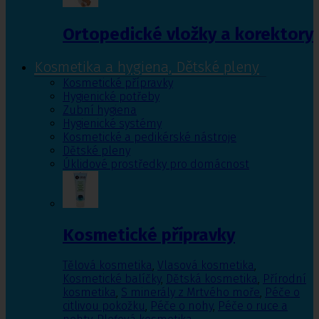
Ortopedické vložky a korektory
Kosmetika a hygiena, Dětské pleny
Kosmetické přípravky
Hygienické potřeby
Zubní hygiena
Hygienické systémy
Kosmetické a pedikérské nástroje
Dětské pleny
Úklidové prostředky pro domácnost
Kosmetické přípravky
Tělová kosmetika
,
Vlasová kosmetika
,
Kosmetické balíčky
,
Dětská kosmetika
,
Přírodní
kosmetika
,
S minerály z Mrtvého moře
,
Péče o
citlivou pokožku
,
Péče o nohy
,
Péče o ruce a