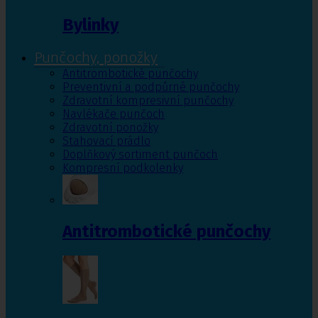
Bylinky
Punčochy, ponožky
Antitrombotické punčochy
Preventivní a podpůrné punčochy
Zdravotní kompresivní punčochy
Navlékače punčoch
Zdravotní ponožky
Stahovací prádlo
Doplňkový sortiment punčoch
Kompresní podkolenky
Antitrombotické punčochy