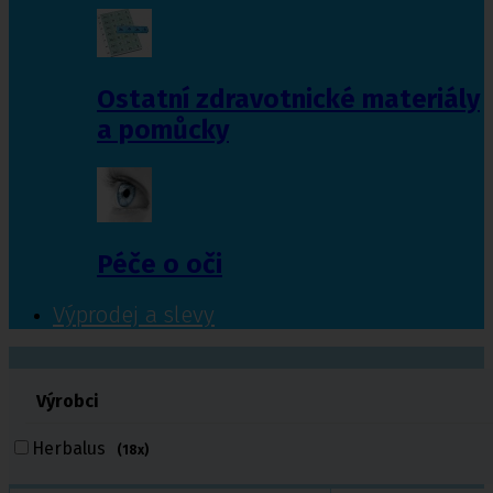
Ostatní zdravotnické materiály
a pomůcky
Péče o oči
Výprodej a slevy
601 372 641
Výrobci
461 616 039
volejte
Herbalus
(18x)