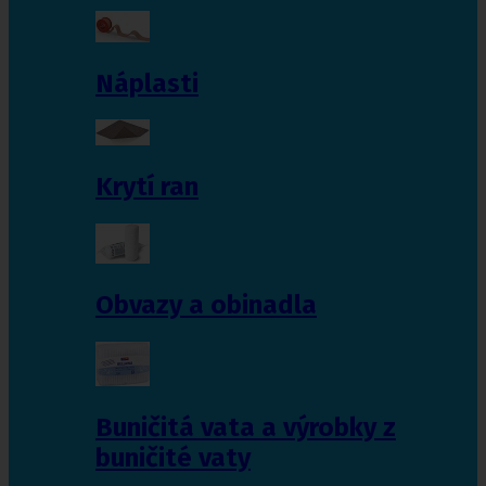
Náplasti
Krytí ran
Obvazy a obinadla
Buničitá vata a výrobky z
buničité vaty