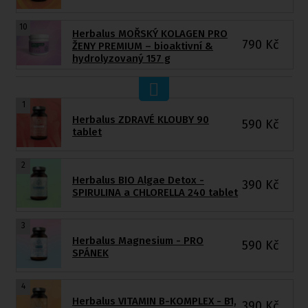
10
Herbalus MOŘSKÝ KOLAGEN PRO
790
Kč
ŽENY PREMIUM – bioaktivní &
hydrolyzovaný 157 g
1
Herbalus ZDRAVÉ KLOUBY 90
590
Kč
tablet
2
Herbalus BIO Algae Detox -
390
Kč
SPIRULINA a CHLORELLA 240 tablet
3
Herbalus Magnesium - PRO
590
Kč
SPÁNEK
4
Herbalus VITAMIN B-KOMPLEX - B1,
390
Kč