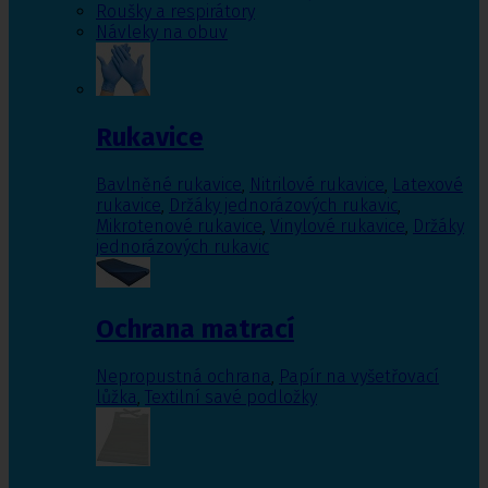
Roušky a respirátory
Návleky na obuv
Rukavice
Bavlněné rukavice
,
Nitrilové rukavice
,
Latexové
rukavice
,
Držáky jednorázových rukavic
,
Mikrotenové rukavice
,
Vinylové rukavice
,
Držáky
jednorázových rukavic
Ochrana matrací
Nepropustná ochrana
,
Papír na vyšetřovací
lůžka
,
Textilní savé podložky