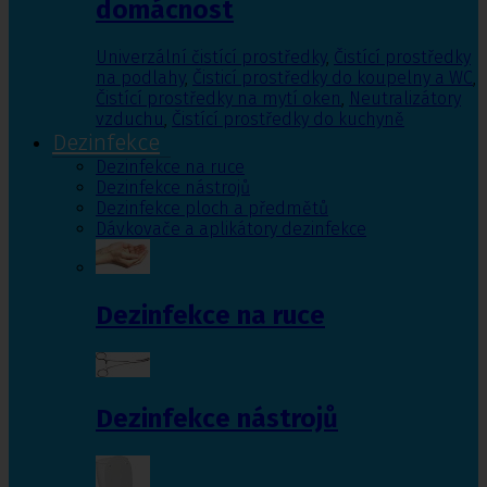
domácnost
Univerzální čistící prostředky
,
Čistící prostředky
na podlahy
,
Čisticí prostředky do koupelny a WC
,
Čistící prostředky na mytí oken
,
Neutralizátory
vzduchu
,
Čistící prostředky do kuchyně
Dezinfekce
Dezinfekce na ruce
Dezinfekce nástrojů
Dezinfekce ploch a předmětů
Dávkovače a aplikátory dezinfekce
Dezinfekce na ruce
Dezinfekce nástrojů