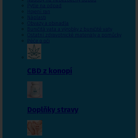
Pytle na odpad
Hojení ran
Náplasti
Obvazy a obinadla
Buničitá vata a výrobky z buničité vaty
Ostatní zdravotnické materiály a pomůcky
Péče o oči
CBD z konopí
Doplňky stravy