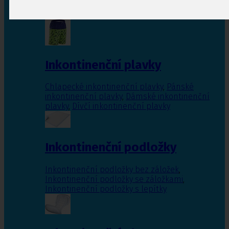
Inkontinenční vložky pro ženy
,
Inkontinenční
vložky pro muže
Inkontinenční plavky
Chlapecké inkontinenční plavky
,
Pánské
inkontinenční plavky
,
Dámské inkontinenční
plavky
,
Dívčí inkontinenční plavky
Inkontinenční podložky
Inkontinenční podložky bez záložek
,
Inkontinenční podložky se záložkami
,
Inkontinenční podložky s lepítky