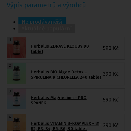
Výpis parametrů a výrobců
Nejprodávanější
Aktuálně populární
1
Herbalus ZDRAVÉ KLOUBY 90
590
Kč
tablet
2
Herbalus BIO Algae Detox -
390
Kč
SPIRULINA a CHLORELLA 240 tablet
3
Herbalus Magnesium - PRO
590
Kč
SPÁNEK
4
Herbalus VITAMIN B-KOMPLEX - B1,
390
Kč
B2, B3, B4, B5, B6, 90 tablet