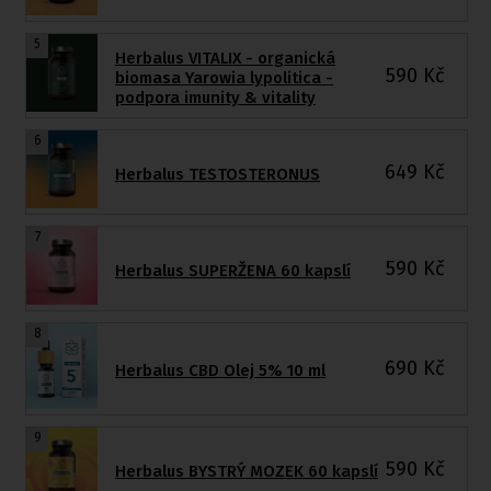
5
Herbalus VITALIX - organická
590
Kč
biomasa Yarowia lypolitica -
podpora imunity & vitality
6
649
Kč
Herbalus TESTOSTERONUS
7
590
Kč
Herbalus SUPERŽENA 60 kapslí
8
690
Kč
Herbalus CBD Olej 5% 10 ml
9
590
Kč
Herbalus BYSTRÝ MOZEK 60 kapslí