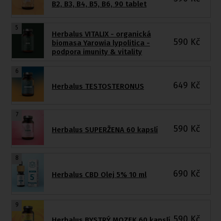
B2, B3, B4, B5, B6, 90 tablet
5
Herbalus VITALIX - organická
590
Kč
biomasa Yarowia lypolitica -
podpora imunity & vitality
6
649
Kč
Herbalus TESTOSTERONUS
7
590
Kč
Herbalus SUPERŽENA 60 kapslí
8
690
Kč
Herbalus CBD Olej 5% 10 ml
9
590
Kč
Herbalus BYSTRÝ MOZEK 60 kapslí