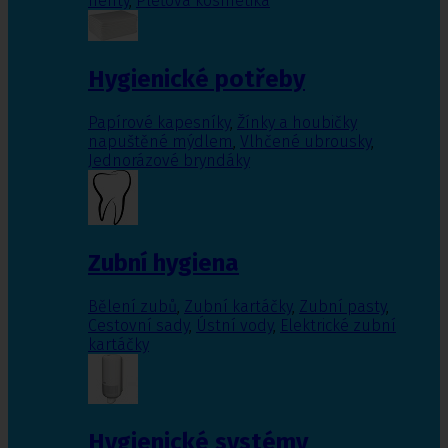
nehty
,
Pleťová kosmetika
Hygienické potřeby
Papírové kapesníky
,
Žínky a houbičky
napuštěné mýdlem
,
Vlhčené ubrousky
,
Jednorázové bryndáky
Zubní hygiena
Bělení zubů
,
Zubní kartáčky
,
Zubní pasty
,
Cestovní sady
,
Ústní vody
,
Elektrické zubní
kartáčky
Hygienické systémy