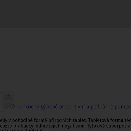
nčochy
odpůrné punčochy
,
Lýtkové preventivní a podpůrné punčo
relly v pohodlné formě přírodních tablet. Tabletová forma t
což je prakticky jediné jejich negativum. Tyto dvě superpotra