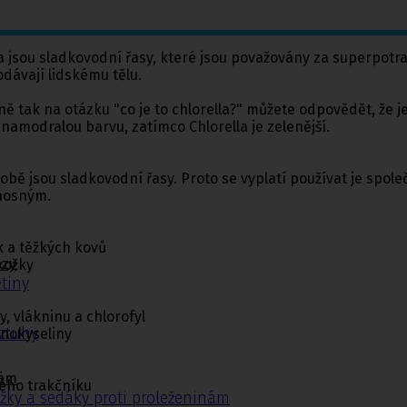
rella jsou sladkovodní řasy, které jsou považovány za superpot
odávají lidskému tělu.
ně tak na otázku "co je to chlorella?" můžete odpovědět, že je
namodralou barvu, zatímco Chlorella je zelenější.
li obě jsou sladkovodní řasy. Proto se vyplatí používat je spol
ínosným.
k a těžkých kovů
ézy
kožky
tiny
, vlákninu a chlorofyl
ýztuhy
inokyseliny
nám
ého trakčníku
žky a sedáky proti proleženinám