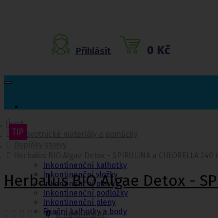
0 Kč
Přihlásit
Úvod
TIP
Zdravotnické materiály a pomůcky
Inkontinenční
Doplňky stravy
pomůcky
Herbalus BIO Algae Detox - SPIRULINA a CHLORELLA 240 t
Inkontinenční kalhotky
Inkontinenční vložky
Herbalus BIO Algae Detox - S
Inkontinenční plavky
Inkontinenční podložky
Inkontinenční pleny
Fixační kalhotky a body
0
0 hodnocení