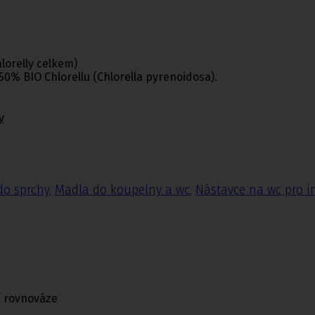
hlorelly celkem)
50% BIO Chlorellu (Chlorella pyrenoidosa).
y
do sprchy
,
Madla do koupelny a wc
,
Nástavce na wc pro i
r
í rovnováze