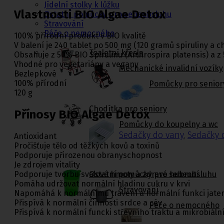
Jídelní stolky k lůžku
Vlastnosti BIO Algae Detox
Ostatní pomůcky pro sebeobsluhu
Stravování
Péče o nemocného
100% přírodní produkt v BIO kvalitě
V balení je 240 tablet po 500 mg (120 gramů spiruliny a c
Toaletní křesla
Obsahuje z 50% BIO Spirulinu (Arthrospira platensis) a z 
Vhodné pro vegetariány a vegany
Mechanické invalidní vozíky
Bezlepkové
100% přírodní
Pomůcky pro senior
120 g
Chodítka pro seniory
Přínosy BIO Algae Detox
Pomůcky do koupelny a wc
Sedačky do vany
,
Sedačky 
Antioxidant
Pročišťuje tělo od těžkých kovů a toxinů
Podporuje přirozenou obranyschopnost
Je zdrojem vitality
Ostatní pomůcky pro sebeobsluhu
Podporuje tvorbu svalové hmoty a zdravé hubnutí
Pomáha udržovat normální hladinu cukru v krvi
Stravování
Napomáhá k normálnímu trávení a normální funkci jate
Přispívá k normální činnosti srdce a cév
Péče o nemocného
Přispívá k normální funcki střevního traktu a mikrobiáln