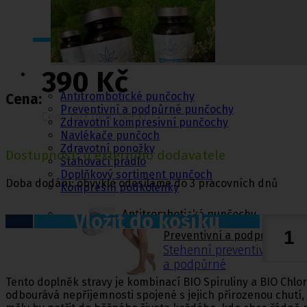
Punčochy,
390 Kč
ponožky
Antitrombotické punčochy
Cena:
Preventivní a podpůrné punčochy
Cena bez DPH: 348 Kč
Zdravotní kompresivní punčochy
Navlékače punčoch
Zdravotní ponožky
Dostupnost: u externího dodavatele
Stahovací prádlo
Doplňkový sortiment punčoch
Doba dodání: obvykle odesíláme do 3 pracovních dnů
Kompresní podkolenky
Antitrombotické punčochy
Vložit do košíku
Preventivní a podpůrné pu
Stehenní preventivní a p
a podpůrné
Tento doplněk stravy je kombinací BIO Spiruliny a BIO Chlo
odbourává nepříjemnosti spojené s jejich přirozenou chutí, 