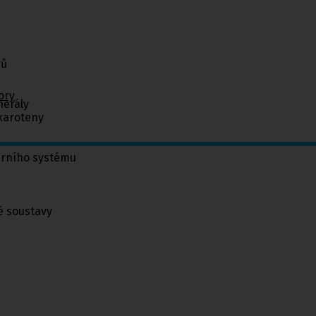
vů
ory
nerály
 karoteny
árního systému
é soustavy