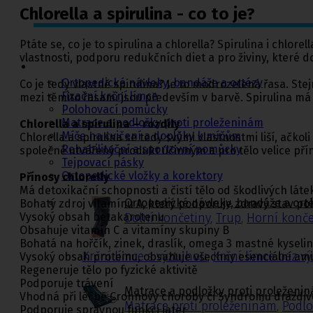
Chlorella a spirulina - co to je?
Ortopedie,
Ptáte se, co je to spirulina a chlorella? Spirulina i chlo
rehabilitace a
vlastnosti, podporu redukčních diet a pro živiny, které d
sport
Ortopedické návleky, bandáže a ortézy
Co je tedy vlastně spirulina? Je to modrozelená řasa. Stej
Fixační krční límce
mezi těmito řasami jsou především v barvě. Spirulina má 
Polohovací pomůcky
Matrace a podložky proti proleženinám
Chlorella a spirulina – rozdíly
Míče na cvičení a doplňky k míčům
Chlorella a spirulina se tedy svými vlastnostmi liší, ačko
Rehabilitační a sportovní pomůcky
společně utvářený produkt účinným a pro tělo velice př
Tejpovací pásky
Ortopedické vložky a korektory
Přínosy chlorelly
Má detoxikační schopnosti a čistí tělo od škodlivých láte
Ortopedické návleky, bandáže a ort
Bohatý zdroj vitamínu A, který podporuje zdravý stav po
Vysoký obsah betakarotenu
Dolní končetiny
,
Trup
,
Horní konče
Obsahuje vitamín C a vitamíny skupiny B
Bohatá na hořčík, zinek, draslík, omega 3 mastné kyseliny
Krční límce s výztuhou
,
Krční límce bez v
Vysoký obsah proteinu, obsahuje všechny esenciální am
Regeneruje tělo po fyzické aktivitě
Podporuje trávení
Matrace a podložky proti proleženi
Vhodná při léčbě Crohnovy choroby či Syndromu dráždiv
Matrace proti proleženinám
,
Podlo
Podporuje správnou funkci jater