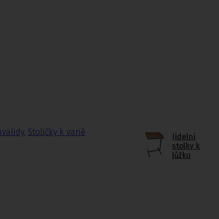
nvalidy
,
Stoličky k vaně
Jídelní
stolky k
lůžku