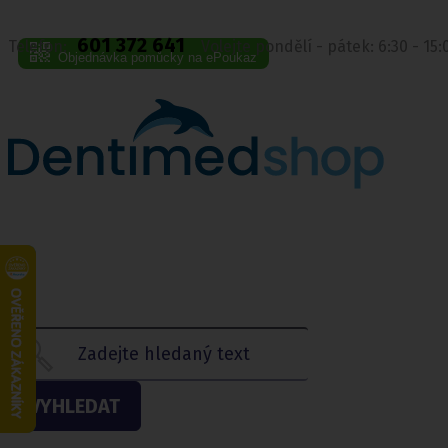
601 372 641
Telefon:
Volejte pondělí - pátek: 6:30 - 15
Objednávka pomůcky na ePoukaz
VYHLEDAT