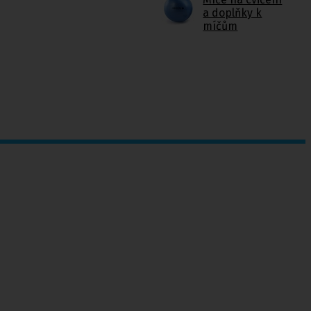
a doplňky k
míčům