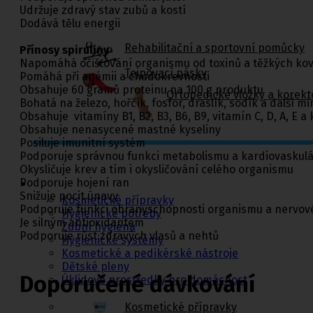
Udržuje zdravý stav zubů a kostí
Dodává tělu energii
Rehabilitační a sportovní pomůcky
Přínosy spiruliny
Napomáhá očišťování organismu od toxinů a těžkých ko
Tejpovací pásky
Pomáhá při anémii a chudokrevnosti
Obsahuje 60 gramů proteinu na 100 g produktu
Ortopedické vložky a korekt
Bohatá na železo, hořčík, fosfor, draslík, sodík a další mi
Obsahuje vitamíny B1, B2, B3, B6, B9, vitamín C, D, A, E a
Obsahuje nenasycené mastné kyseliny
Posiluje imunitní systém
Podporuje správnou funkci metabolismu a kardiovaskul
Kosmetika a
hygiena, Dětské
Okysličuje krev a tím i okysličování celého organismu
pleny
Podporuje hojení ran
Snižuje pocit únavy
Kosmetické přípravky
Podporuje funkci obranyschopnosti organismu a nervov
Hygienické potřeby
Je silným antioxidantem
Zubní hygiena
Podporuje růst zdravých vlasů a nehtů
Hygienické systémy
Kosmetické a pedikérské nástroje
Dětské pleny
Doporučené dávkování
Úklidové prostředky pro domácnost
Kosmetické přípravky