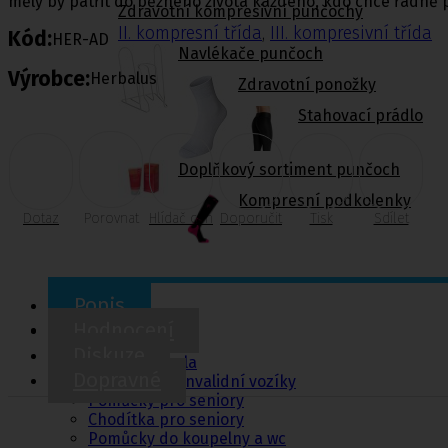
měly by patřit do běžného života každého, kdo chce řádně p
Zdravotní kompresivní punčochy
II. kompresní třída
,
III. kompresivní třída
Kód:
HER-AD
Navlékače punčoch
Výrobce:
Herbalus
Zdravotní ponožky
Stahovací prádlo
Doplňkový sortiment punčoch
Kompresní podkolenky
Dotaz
Porovnat
Hlídač cen
Doporučit
Tisk
Sdílet
Popis
Pomůcky pro
Hodnocení
sebeobsluhu
Diskuze
Toaletní křesla
Dopravné
Mechanické invalidní vozíky
Pomůcky pro seniory
Chodítka pro seniory
Pomůcky do koupelny a wc