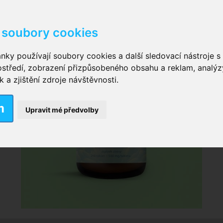
soubory cookies
kové kalhotky zalepovací
,
Inkontinenční kalhotky dámsk
nky používají soubory cookies a další sledovací nástroje s 
ostředí, zobrazení přizpůsobeného obsahu a reklam, analýz
ční vložky pro muže
a zjištění zdroje návštěvnosti.
m
nkontinenční plavky
,
Dámské inkontinenční plavky
,
Dívčí
Upravit mé předvolby
ek
,
Inkontinenční podložky se záložkami
,
Inkontinenční po