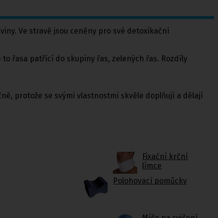
raviny. Ve stravě jsou ceněny pro své detoxikační
 to řasa patřící do skupiny řas, zelených řas. Rozdíly
ečně, protože se svými vlastnostmi skvěle doplňují a dělají
Fixační krční
límce
Polohovací pomůcky
Míče na cvičení