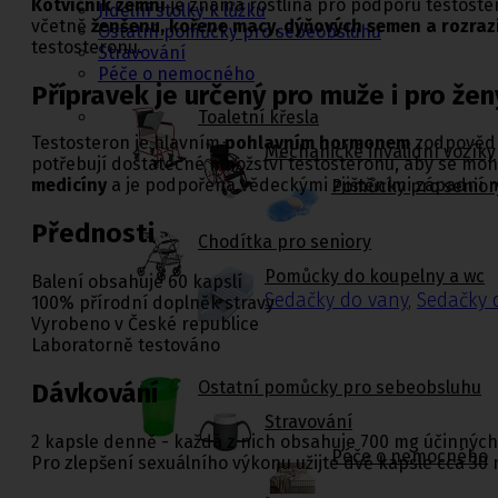
Kotvičník zemní
je známá rostlina pro podporu testoste
Jídelní stolky k lůžku
včetně
ženšenu, kořene macy, dýňových semen a rozraz
Ostatní pomůcky pro sebeobsluhu
testosteronu.
Stravování
Péče o nemocného
Přípravek je určený pro muže i pro žen
Toaletní křesla
Testosteron je hlavním
pohlavním hormonem
zodpovědn
Mechanické invalidní vozíky
potřebují dostatečné množství testosteronu, aby se moh
medicíny
a je podpořena vědeckými zjištěními západní 
Pomůcky pro senior
Přednosti
Chodítka pro seniory
Pomůcky do koupelny a wc
Balení obsahuje 60 kapslí
Sedačky do vany
,
Sedačky 
100% přírodní doplněk stravy
Vyrobeno v České republice
Laboratorně testováno
Ostatní pomůcky pro sebeobsluhu
Dávkování
Stravování
2 kapsle denně - každá z nich obsahuje 700 mg účinných
Péče o nemocného
Pro zlepšení sexuálního výkonu užijte dvě kapsle cca 3