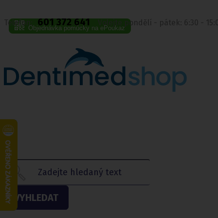
601 372 641
Telefon:
Volejte pondělí - pátek: 6:30 - 15
Objednávka pomůcky na ePoukaz
VYHLEDAT