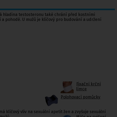
vá hladina testosteronu také chrání před kostními
í a pohodě. U mužů je klíčový pro budování a udržení
Fixační krční
límce
Polohovací pomůcky
á klíčový vliv na sexuální apetit žen a zvyšuje sexuální
 mužů.
Míče na cvičení