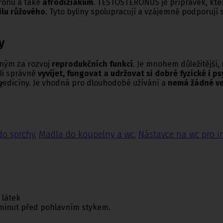
ronu a také
afrodiziakum
. TESTOSTERONUS je přípravek, kter
ilu růžového
. Tyto byliny spolupracují a vzájemně podporují s
y
ým za rozvoj
reprodukčních funkcí
. Je mnohem důležitější,
li správně
vyvíjet, fungovat a udržovat si dobré fyzické i p
medicíny. Je vhodná pro dlouhodobé užívání a
nemá žádné ve
y
do sprchy
,
Madla do koupelny a wc
,
Nástavce na wc pro i
 látek
0 minut před pohlavním stykem.