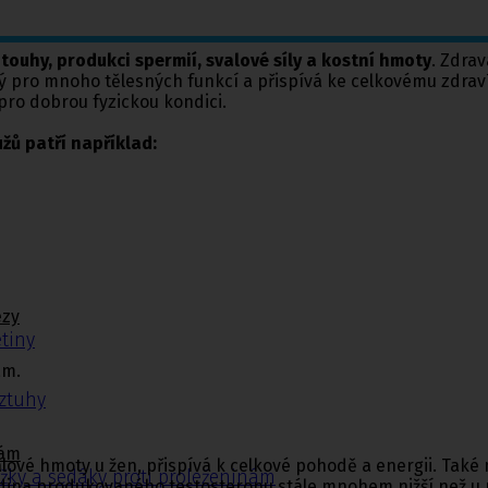
touhy, produkci spermií, svalové síly a kostní hmoty
. Zdra
ný pro mnoho tělesných funkcí a přispívá ke celkovému zdrav
pro dobrou fyzickou kondici.
žů patří například:
ézy
tiny
ám.
ýztuhy
nám
lové hmoty u žen, přispívá k celkové pohodě a energii. Také m
žky a sedáky proti proleženinám
ladina produkovaného testosteronu stále mnohem nižší než u