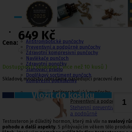
Punčochy,
649 Kč
ponožky
Antitrombotické punčochy
Cena:
Preventivní a podpůrné punčochy
Cena bez DPH: 579 Kč
Zdravotní kompresivní punčochy
Navlékače punčoch
Zdravotní ponožky
Dostupnost:
skladem
( více než 10 kusů )
Stahovací prádlo
Doplňkový sortiment punčoch
Skladové množství odesíláme následující pracovní den
Kompresní podkolenky
Antitrombotické punčochy
Vložit do košíku
Preventivní a podpůrné pu
Stehenní preventivní a p
a podpůrné
Testosteron je důležitý hormon, který má vliv na
svalový rů
pohodu a další aspekty
. S přibývajícím věkem tělo produ