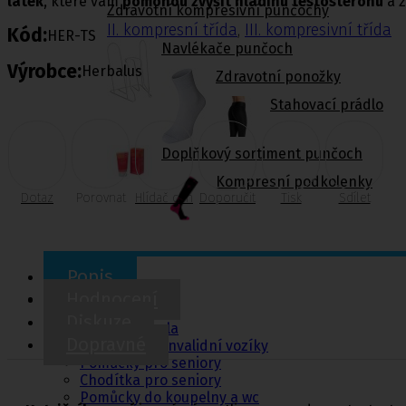
látek
, které vám
pomohou zvýšit hladinu testosteronu
a z
Zdravotní kompresivní punčochy
II. kompresní třída
,
III. kompresivní třída
Kód:
HER-TS
Navlékače punčoch
Výrobce:
Herbalus
Zdravotní ponožky
Stahovací prádlo
Doplňkový sortiment punčoch
Kompresní podkolenky
Dotaz
Porovnat
Hlídač cen
Doporučit
Tisk
Sdílet
Popis
Pomůcky pro
Hodnocení
sebeobsluhu
Diskuze
Toaletní křesla
Dopravné
Mechanické invalidní vozíky
Pomůcky pro seniory
Chodítka pro seniory
Pomůcky do koupelny a wc