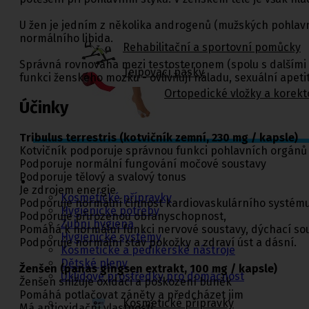
U žen je jedním z několika androgenů (mužských pohlavní
normálního libida.
Rehabilitační a sportovní pomůcky
Správná rovnováha mezi testosteronem (spolu s dalšími a
Tejpovací pásky
funkci ženského mozku - ovlivňují náladu, sexuální apetit
Ortopedické vložky a korekt
Účinky
Tribulus terrestris (kotvičník zemní, 230 mg / kapsle)
Kotvičník podporuje správnou funkci pohlavních orgánů 
Kosmetika a
Podporuje normální fungování močové soustavy
hygiena, Dětské
Podporuje tělový a svalový tonus
pleny
Je zdrojem energie
Kosmetické přípravky
Podporuje normální činnost kardiovaskulárního systému, 
Hygienické potřeby
Podporuje přirozenou obranyschopnost,
Zubní hygiena
Pomáhá k normální funkci nervové soustavy, dýchací s
Hygienické systémy
Podporuje normální stav pokožky a zdraví úst a dásní.
Kosmetické a pedikérské nástroje
Dětské pleny
Ženšen (panas gingsen extrakt, 100 mg / kapsle)
Úklidové prostředky pro domácnost
Ženšen snižuje oxidaci a poškození buněk
Pomáhá potlačovat záněty a předcházet jim
Kosmetické přípravky
Má antioxidační vlastnosti