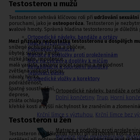
Testosteron u mužů
Testosteron sehrává klíčovou roli při
udržování sexuální 
Ortopedie,
rehabilitace a
poruchami, jako je
osteoporóza
. Testosteron je nezbyt
sport
svalové hmoty. Správná hladina testosteronu je důležitá 
Ortopedické návleky, bandáže a ortézy
Mezi příznaky nedostatku testosteronu u dospělých mu
Fixační krční límce
snížené ochlupení těla a obličeje,
Polohovací pomůcky
úbytek svalové hmoty,
Matrace a podložky proti proleženinám
nízké libido, impotence,
Míče na cvičení a doplňky k míčům
malá varlata, snížený počet spermií a neplodnost
Rehabilitační a sportovní pomůcky
zvětšená velikost prsou,
Tejpovací pásky
návaly horka,
Ortopedické vložky a korektory
podrážděnost,
špatné soustředění,
Ortopedické návleky, bandáže a ort
deprese,
Dolní končetiny
,
Trup
,
Horní konče
ztráta ochlupení,
křehké kosti a vyšší náchylnost ke zraněním a zlomenin
Krční límce s výztuhou
,
Krční límce bez v
Testosteron u žen
Matrace a podložky proti proleženi
Testosteron má důležitou funkci při udržování kostí a sva
Matrace proti proleženinám
,
Podlo
potěšení při pohlavním styku. V ženském těle je však h