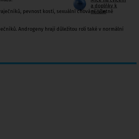
a doplňky k
ječníků, pevnost kostí, sexuální chování, včetně
míčům
čníků. Androgeny hrají důležitou roli také v normální