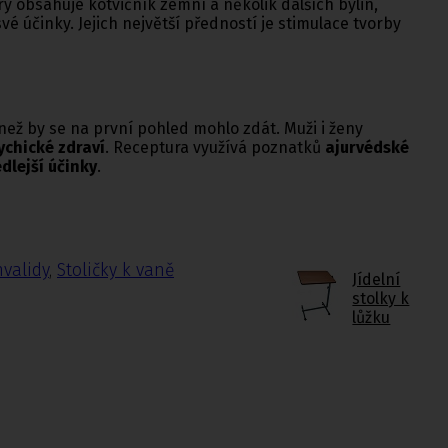
ý obsahuje kotvičník zemní a několik dalších bylin,
vé účinky. Jejich největší předností je stimulace tvorby
 než by se na první pohled mohlo zdát. Muži i ženy
sychické zdraví
. Receptura využívá poznatků
ajurvédské
dlejší účinky
.
nvalidy
,
Stoličky k vaně
Jídelní
stolky k
lůžku