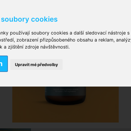
soubory cookies
kové kalhotky zalepovací
,
Inkontinenční kalhotky dámsk
nky používají soubory cookies a další sledovací nástroje s 
ostředí, zobrazení přizpůsobeného obsahu a reklam, analýz
ční vložky pro muže
a zjištění zdroje návštěvnosti.
m
nkontinenční plavky
,
Dámské inkontinenční plavky
,
Dívčí
Upravit mé předvolby
ek
,
Inkontinenční podložky se záložkami
,
Inkontinenční po