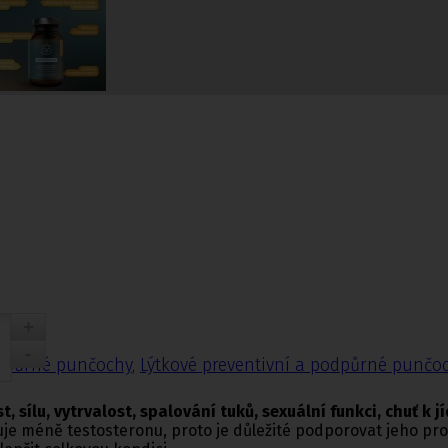
nčochy
odpůrné punčochy
,
Lýtkové preventivní a podpůrné punčo
st, sílu, vytrvalost, spalování tuků, sexuální funkci, chuť k
kuje méně testosteronu, proto je důležité podporovat jeho p