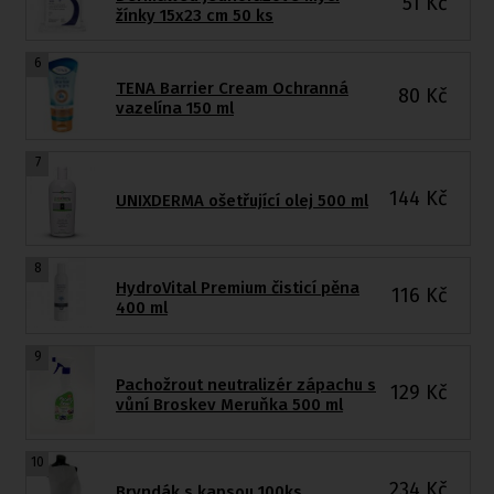
51
Kč
žínky 15x23 cm 50 ks
6
TENA Barrier Cream Ochranná
80
Kč
vazelína 150 ml
7
144
Kč
UNIXDERMA ošetřující olej 500 ml
8
HydroVital Premium čisticí pěna
116
Kč
400 ml
9
Pachožrout neutralizér zápachu s
129
Kč
vůní Broskev Meruňka 500 ml
10
234
Kč
Bryndák s kapsou 100ks