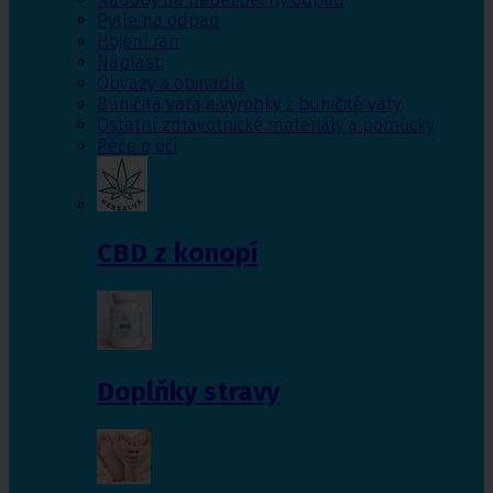
Pytle na odpad
Hojení ran
Náplasti
Obvazy a obinadla
Buničitá vata a výrobky z buničité vaty
Ostatní zdravotnické materiály a pomůcky
Péče o oči
CBD z konopí
Doplňky stravy