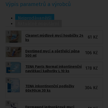
Výpis parametrů a výrobců
Nejprodávanější
Aktuálně populární
1
Cleanet mýdlové mycí houbičky 24
61
Kč
ks
2
Dentimed mycí a ošetřující pěna
106
Kč
500 ml
3
TENA Pants Normal inkontinenční
178
Kč
navlékací kalhotky L 10 ks
4
TENA inkontinenční podložky
304
Kč
60x90cm 30 ks
5
Dermawed jednorázové mycí