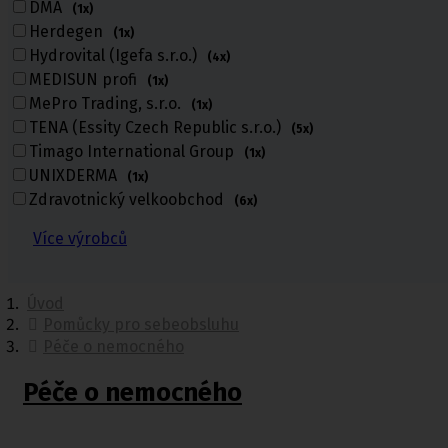
DMA
(1x)
Herdegen
(1x)
Hydrovital (Igefa s.r.o.)
(4x)
MEDISUN profi
(1x)
MePro Trading, s.r.o.
(1x)
TENA (Essity Czech Republic s.r.o.)
(5x)
Timago International Group
(1x)
UNIXDERMA
(1x)
Zdravotnický velkoobchod
(6x)
Více výrobců
Úvod
Pomůcky pro sebeobsluhu
Péče o nemocného
Péče o nemocného