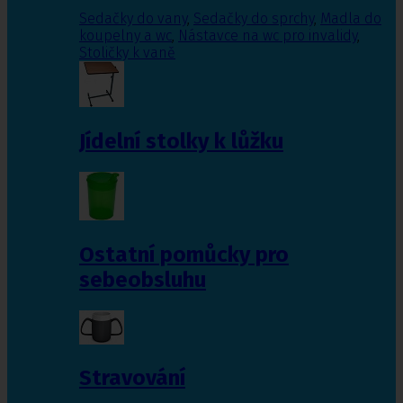
Sedačky do vany
,
Sedačky do sprchy
,
Madla do
koupelny a wc
,
Nástavce na wc pro invalidy
,
Stoličky k vaně
Jídelní stolky k lůžku
Ostatní pomůcky pro
sebeobsluhu
Stravování