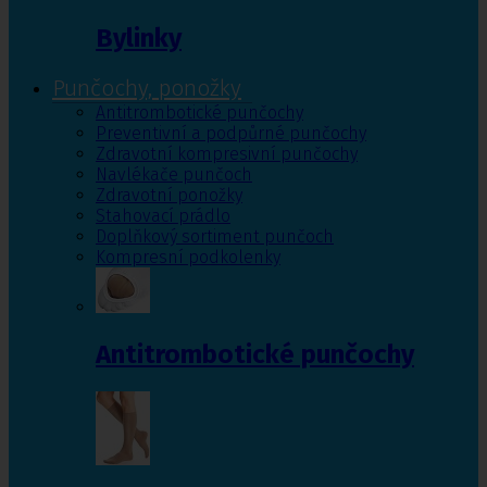
Bylinky
Punčochy, ponožky
Antitrombotické punčochy
Preventivní a podpůrné punčochy
Zdravotní kompresivní punčochy
Navlékače punčoch
Zdravotní ponožky
Stahovací prádlo
Doplňkový sortiment punčoch
Kompresní podkolenky
Antitrombotické punčochy