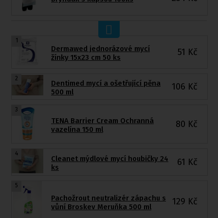
1
Dermawed jednorázové mycí
51
Kč
žínky 15x23 cm 50 ks
2
Dentimed mycí a ošetřující pěna
106
Kč
500 ml
3
TENA Barrier Cream Ochranná
80
Kč
vazelína 150 ml
4
Cleanet mýdlové mycí houbičky 24
61
Kč
ks
5
Pachožrout neutralizér zápachu s
129
Kč
vůní Broskev Meruňka 500 ml