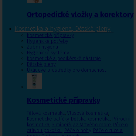
Ortopedické vložky a korektory
Kosmetika a hygiena, Dětské pleny
Kosmetické přípravky
Hygienické potřeby
Zubní hygiena
Hygienické systémy
Kosmetické a pedikérské nástroje
Dětské pleny
Úklidové prostředky pro domácnost
Kosmetické přípravky
Tělová kosmetika
,
Vlasová kosmetika
,
Kosmetické balíčky
,
Dětská kosmetika
,
Přírodní
kosmetika
,
S minerály z Mrtvého moře
,
Péče o
citlivou pokožku
,
Péče o nohy
,
Péče o ruce a