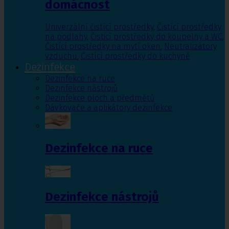
domácnost
Univerzální čistící prostředky
,
Čistící prostředky
na podlahy
,
Čisticí prostředky do koupelny a WC
,
Čistící prostředky na mytí oken
,
Neutralizátory
vzduchu
,
Čistící prostředky do kuchyně
Dezinfekce
Dezinfekce na ruce
Dezinfekce nástrojů
Dezinfekce ploch a předmětů
Dávkovače a aplikátory dezinfekce
Dezinfekce na ruce
Dezinfekce nástrojů