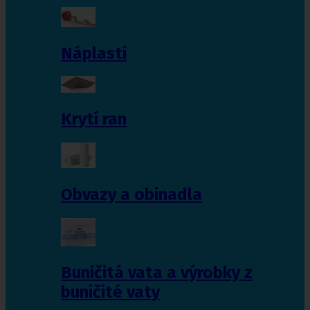
Náplasti
Krytí ran
Obvazy a obinadla
Buničitá vata a výrobky z
buničité vaty