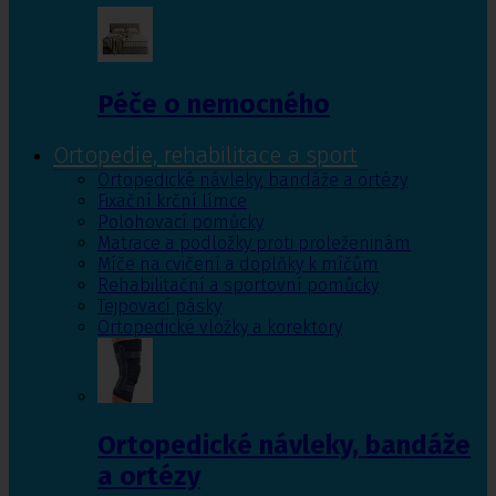
Péče o nemocného
Ortopedie, rehabilitace a sport
Ortopedické návleky, bandáže a ortézy
Fixační krční límce
Polohovací pomůcky
Matrace a podložky proti proleženinám
Míče na cvičení a doplňky k míčům
Rehabilitační a sportovní pomůcky
Tejpovací pásky
Ortopedické vložky a korektory
Ortopedické návleky, bandáže
a ortézy