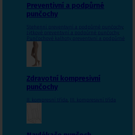
Preventivní a podpůrné
punčochy
Stehenní preventivní a podpůrné punčochy
,
Lýtkové preventivní a podpůrné punčochy
,
Punčochové kalhoty preventivní a podpůrné
Zdravotní kompresivní
punčochy
II. kompresní třída
,
III. kompresivní třída
Navlékače punčoch