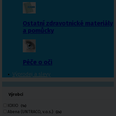
Ostatní zdravotnické materiály
a pomůcky
Péče o oči
Výprodej a slevy
601 372 641
Výrobci
461 616 039
volejte
IOXIO
(1x)
Abena (UNTRACO, v.o.s.)
(2x)