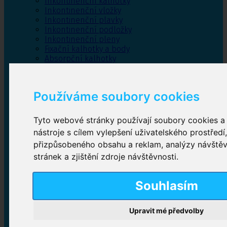
Inkontinenční kalhotky
Inkontinenční vložky
Inkontinenční plavky
Inkontinenční podložky
Inkontinenční pleny
Fixační kalhotky a body
Absorpční kalhotky
Péče o pánevní dno
Bylinky
Používáme soubory cookies
Tyto webové stránky používají soubory cookies a 
Inkontinenční kalhotky
nástroje s cílem vylepšení uživatelského prostředí
přizpůsobeného obsahu a reklam, analýzy návště
Plenkové kalhotky navlékací
,
Plenkové kalhotky
zalepovací
,
Inkontinenční kalhotky dámské
,
stránek a zjištění zdroje návštěvnosti.
Inkontinenční kalhotky pro muže
Souhlasím
Inkontinenční vložky
Upravit mé předvolby