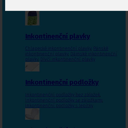
Inkontinenční vložky pro ženy
,
Inkontinenční
vložky pro muže
Inkontinenční plavky
Chlapecké inkontinenční plavky
,
Pánské
inkontinenční plavky
,
Dámské inkontinenční
plavky
,
Dívčí inkontinenční plavky
Inkontinenční podložky
Inkontinenční podložky bez záložek
,
Inkontinenční podložky se záložkami
,
Inkontinenční podložky s lepítky