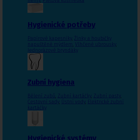
nehty
,
Pleťová kosmetika
Hygienické potřeby
Papírové kapesníky
,
Žínky a houbičky
napuštěné mýdlem
,
Vlhčené ubrousky
,
Jednorázové bryndáky
Zubní hygiena
Bělení zubů
,
Zubní kartáčky
,
Zubní pasty
,
Cestovní sady
,
Ústní vody
,
Elektrické zubní
kartáčky
Hygienické systémy