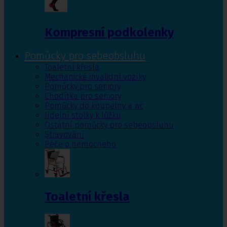
Kompresní podkolenky
Pomůcky pro sebeobsluhu
Toaletní křesla
Mechanické invalidní vozíky
Pomůcky pro seniory
Chodítka pro seniory
Pomůcky do koupelny a wc
Jídelní stolky k lůžku
Ostatní pomůcky pro sebeobsluhu
Stravování
Péče o nemocného
Toaletní křesla