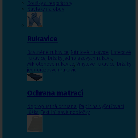
Roušky a respirátory
Návleky na obuv
Rukavice
Bavlněné rukavice
,
Nitrilové rukavice
,
Latexové
rukavice
,
Držáky jednorázových rukavic
,
Mikrotenové rukavice
,
Vinylové rukavice
,
Držáky
jednorázových rukavic
Ochrana matrací
Nepropustná ochrana
,
Papír na vyšetřovací
lůžka
,
Textilní savé podložky