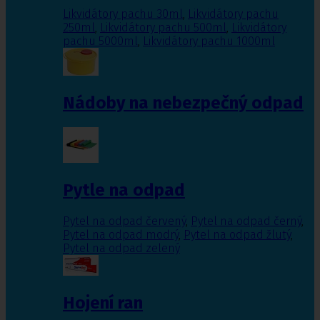
Likvidátory pachu 30ml
,
Likvidátory pachu
250ml
,
Likvidátory pachu 500ml
,
Likvidátory
pachu 5000ml
,
Likvidátory pachu 1000ml
Nádoby na nebezpečný odpad
Pytle na odpad
Pytel na odpad červený
,
Pytel na odpad černý
,
Pytel na odpad modrý
,
Pytel na odpad žlutý
,
Pytel na odpad zelený
Hojení ran