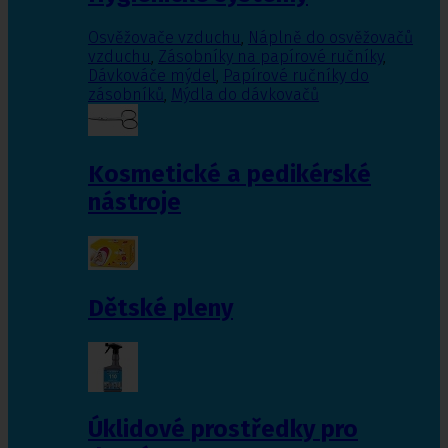
Osvěžovače vzduchu
,
Náplně do osvěžovačů
vzduchu
,
Zásobníky na papírové ručníky
,
Dávkováče mýdel
,
Papírové ručníky do
zásobníků
,
Mýdla do dávkovačů
Kosmetické a pedikérské
nástroje
Dětské pleny
Úklidové prostředky pro