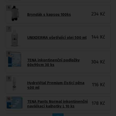
6
234
Kč
Bryndák s kapsou 100ks
7
144
Kč
UNIXDERMA ošetřující olej 500 ml
8
TENA inkontinenční podložky
304
Kč
60x90cm 30 ks
9
HydroVital Premium čisticí pěna
116
Kč
400 ml
10
TENA Pants Normal inkontinenční
178
Kč
navlékací kalhotky L 10 ks