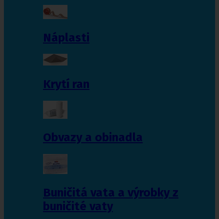
Náplasti
Krytí ran
Obvazy a obinadla
Buničitá vata a výrobky z
buničité vaty