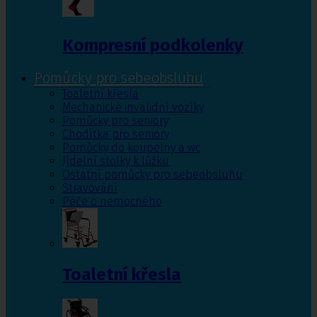
Kompresní podkolenky
Pomůcky pro sebeobsluhu
Toaletní křesla
Mechanické invalidní vozíky
Pomůcky pro seniory
Chodítka pro seniory
Pomůcky do koupelny a wc
Jídelní stolky k lůžku
Ostatní pomůcky pro sebeobsluhu
Stravování
Péče o nemocného
Toaletní křesla