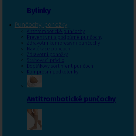
Bylinky
Punčochy, ponožky
Antitrombotické punčochy
Preventivní a podpůrné punčochy
Zdravotní kompresivní punčochy
Navlékače punčoch
Zdravotní ponožky
Stahovací prádlo
Doplňkový sortiment punčoch
Kompresní podkolenky
Antitrombotické punčochy