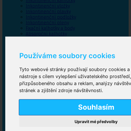
Inkontinenční kalhotky
Inkontinenční vložky
Inkontinenční plavky
Inkontinenční podložky
Inkontinenční pleny
Fixační kalhotky a body
Absorpční kalhotky
Péče o pánevní dno
Bylinky
Používáme soubory cookies
Tyto webové stránky používají soubory cookies a 
Inkontinenční kalhotky
nástroje s cílem vylepšení uživatelského prostředí
přizpůsobeného obsahu a reklam, analýzy návště
Plenkové kalhotky navlékací
,
Plenkové kalhotky
zalepovací
,
Inkontinenční kalhotky dámské
,
stránek a zjištění zdroje návštěvnosti.
Inkontinenční kalhotky pro muže
Souhlasím
Inkontinenční vložky
Upravit mé předvolby