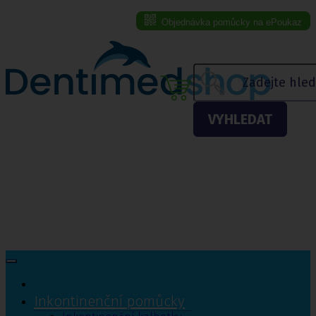
Objednávka pomůcky na ePoukaz
Menu eshopu
VYHLEDAT
Inkontinenční pomůcky