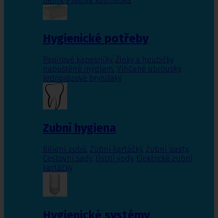
nehty
,
Pleťová kosmetika
Hygienické potřeby
Papírové kapesníky
,
Žínky a houbičky
napuštěné mýdlem
,
Vlhčené ubrousky
,
Jednorázové bryndáky
Zubní hygiena
Bělení zubů
,
Zubní kartáčky
,
Zubní pasty
,
Cestovní sady
,
Ústní vody
,
Elektrické zubní
kartáčky
Hygienické systémy