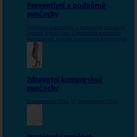
Preventivní a podpůrné
punčochy
Stehenní preventivní a podpůrné punčochy
,
Lýtkové preventivní a podpůrné punčochy
,
Punčochové kalhoty preventivní a podpůrné
Zdravotní kompresivní
punčochy
II. kompresní třída
,
III. kompresivní třída
Navlékače punčoch