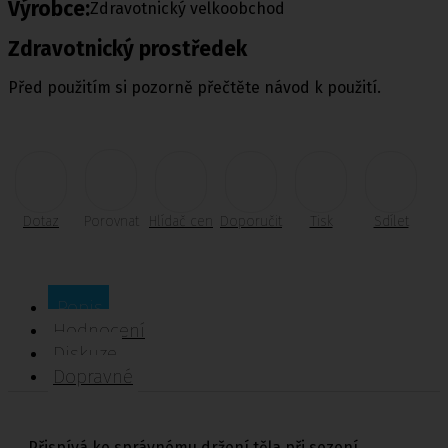
Výrobce:
Zdravotnický velkoobchod
Zdravotnický prostředek
Před použitím si pozorně přečtěte návod k použití.
Dotaz
Porovnat
Hlídač cen
Doporučit
Tisk
Sdílet
Popis
Hodnocení
Diskuze
Dopravné
Přispívá ke správnému držení těla při sezení.