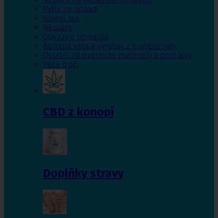
Pytle na odpad
Hojení ran
Náplasti
Obvazy a obinadla
Buničitá vata a výrobky z buničité vaty
Ostatní zdravotnické materiály a pomůcky
Péče o oči
CBD z konopí
Doplňky stravy