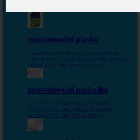
Inkontinenční vložky pro ženy
,
Inkontinenční
vložky pro muže
Inkontinenční plavky
Chlapecké inkontinenční plavky
,
Pánské
inkontinenční plavky
,
Dámské inkontinenční
plavky
,
Dívčí inkontinenční plavky
Inkontinenční podložky
Inkontinenční podložky bez záložek
,
Inkontinenční podložky se záložkami
,
Inkontinenční podložky s lepítky