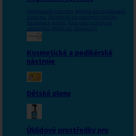
Osvěžovače vzduchu
,
Náplně do osvěžovačů
vzduchu
,
Zásobníky na papírové ručníky
,
Dávkováče mýdel
,
Papírové ručníky do
zásobníků
,
Mýdla do dávkovačů
Kosmetické a pedikérské
nástroje
Dětské pleny
Úklidové prostředky pro