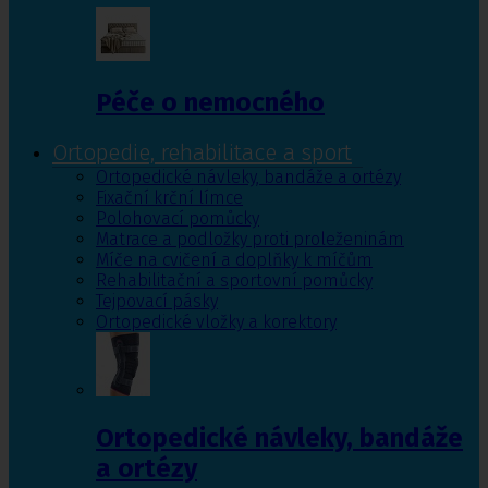
Péče o nemocného
Ortopedie, rehabilitace a sport
Ortopedické návleky, bandáže a ortézy
Fixační krční límce
Polohovací pomůcky
Matrace a podložky proti proleženinám
Míče na cvičení a doplňky k míčům
Rehabilitační a sportovní pomůcky
Tejpovací pásky
Ortopedické vložky a korektory
Ortopedické návleky, bandáže
a ortézy