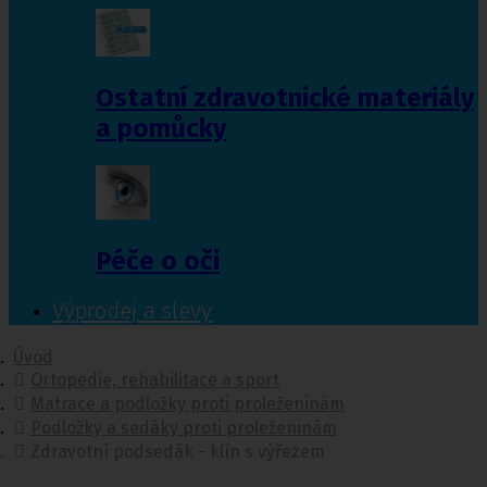
Ostatní zdravotnické materiály
a pomůcky
Péče o oči
Výprodej a slevy
Úvod
Ortopedie, rehabilitace a sport
Matrace a podložky proti proleženinám
Podložky a sedáky proti proleženinám
Zdravotní podsedák - klín s výřezem