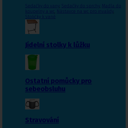
Sedačky do vany
,
Sedačky do sprchy
,
Madla do
koupelny a wc
,
Nástavce na wc pro invalidy
,
Stoličky k vaně
Jídelní stolky k lůžku
Ostatní pomůcky pro
sebeobsluhu
Stravování