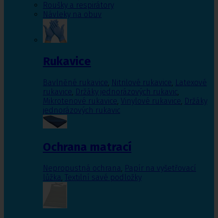
Roušky a respirátory
Návleky na obuv
Rukavice
Bavlněné rukavice
,
Nitrilové rukavice
,
Latexové
rukavice
,
Držáky jednorázových rukavic
,
Mikrotenové rukavice
,
Vinylové rukavice
,
Držáky
jednorázových rukavic
Ochrana matrací
Nepropustná ochrana
,
Papír na vyšetřovací
lůžka
,
Textilní savé podložky