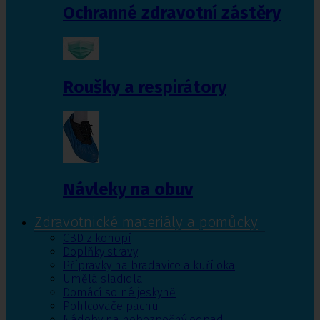
Ochranné zdravotní zástěry
Roušky a respirátory
Návleky na obuv
Zdravotnické materiály a pomůcky
CBD z konopí
Doplňky stravy
Přípravky na bradavice a kuří oka
Umělá sladidla
Domácí solné jeskyně
Pohlcovače pachu
Nádoby na nebezpečný odpad