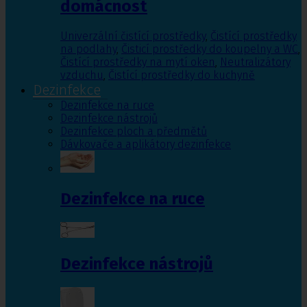
domácnost
Univerzální čistící prostředky
,
Čistící prostředky
na podlahy
,
Čisticí prostředky do koupelny a WC
,
Čistící prostředky na mytí oken
,
Neutralizátory
vzduchu
,
Čistící prostředky do kuchyně
Dezinfekce
Dezinfekce na ruce
Dezinfekce nástrojů
Dezinfekce ploch a předmětů
Dávkovače a aplikátory dezinfekce
Dezinfekce na ruce
Dezinfekce nástrojů