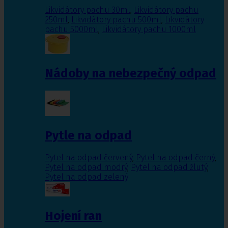
Likvidátory pachu 30ml
,
Likvidátory pachu
250ml
,
Likvidátory pachu 500ml
,
Likvidátory
pachu 5000ml
,
Likvidátory pachu 1000ml
Nádoby na nebezpečný odpad
Pytle na odpad
Pytel na odpad červený
,
Pytel na odpad černý
,
Pytel na odpad modrý
,
Pytel na odpad žlutý
,
Pytel na odpad zelený
Hojení ran