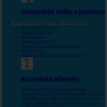
Ortopedické vložky a korektory
Kosmetika a hygiena, Dětské pleny
Kosmetické přípravky
Hygienické potřeby
Zubní hygiena
Hygienické systémy
Kosmetické a pedikérské nástroje
Dětské pleny
Úklidové prostředky pro domácnost
Kosmetické přípravky
Tělová kosmetika
,
Vlasová kosmetika
,
Kosmetické balíčky
,
Dětská kosmetika
,
Přírodní
kosmetika
,
S minerály z Mrtvého moře
,
Péče o
citlivou pokožku
,
Péče o nohy
,
Péče o ruce a