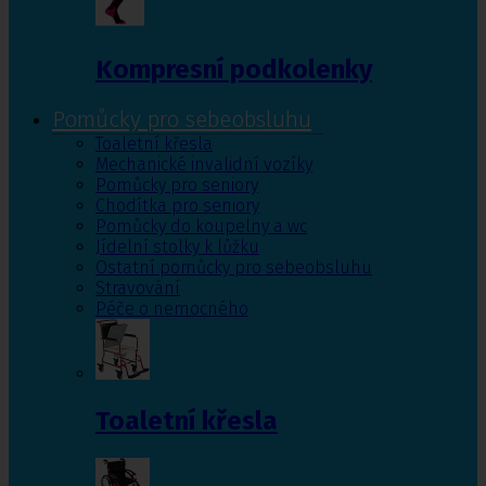
Kompresní podkolenky
Pomůcky pro sebeobsluhu
Toaletní křesla
Mechanické invalidní vozíky
Pomůcky pro seniory
Chodítka pro seniory
Pomůcky do koupelny a wc
Jídelní stolky k lůžku
Ostatní pomůcky pro sebeobsluhu
Stravování
Péče o nemocného
Toaletní křesla