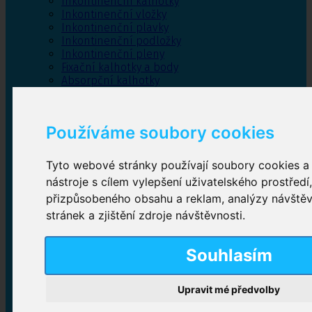
Inkontinenční kalhotky
Inkontinenční vložky
Inkontinenční plavky
Inkontinenční podložky
Inkontinenční pleny
Fixační kalhotky a body
Absorpční kalhotky
Péče o pánevní dno
Bylinky
Používáme soubory cookies
Tyto webové stránky používají soubory cookies a 
Inkontinenční kalhotky
nástroje s cílem vylepšení uživatelského prostředí
přizpůsobeného obsahu a reklam, analýzy návště
Plenkové kalhotky navlékací
,
Plenkové kalhotky
zalepovací
,
Inkontinenční kalhotky dámské
,
stránek a zjištění zdroje návštěvnosti.
Inkontinenční kalhotky pro muže
Souhlasím
Inkontinenční vložky
Upravit mé předvolby