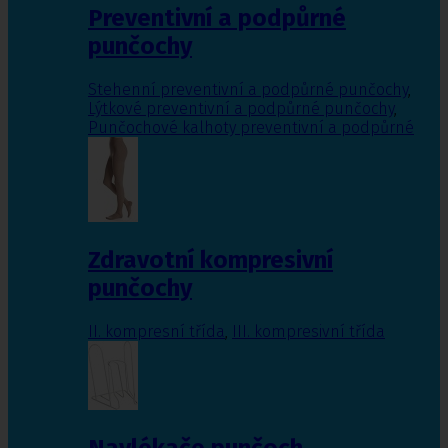
Preventivní a podpůrné
punčochy
Stehenní preventivní a podpůrné punčochy
,
Lýtkové preventivní a podpůrné punčochy
,
Punčochové kalhoty preventivní a podpůrné
Zdravotní kompresivní
punčochy
II. kompresní třída
,
III. kompresivní třída
Navlékače punčoch