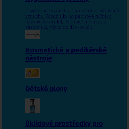
Osvěžovače vzduchu
,
Náplně do osvěžovačů
vzduchu
,
Zásobníky na papírové ručníky
,
Dávkováče mýdel
,
Papírové ručníky do
zásobníků
,
Mýdla do dávkovačů
Kosmetické a pedikérské
nástroje
Dětské pleny
Úklidové prostředky pro