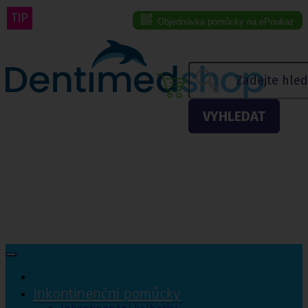
TIP
Objednávka pomůcky na ePoukaz
Menu eshopu
VYHLEDAT
Inkontinenční pomůcky