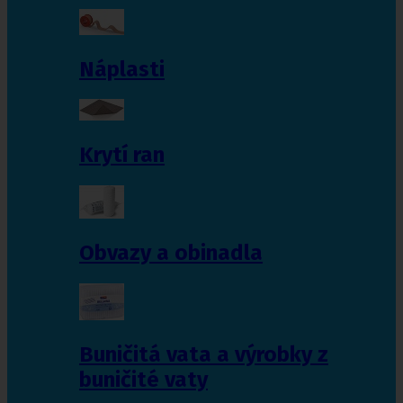
Náplasti
Krytí ran
Obvazy a obinadla
Buničitá vata a výrobky z
buničité vaty