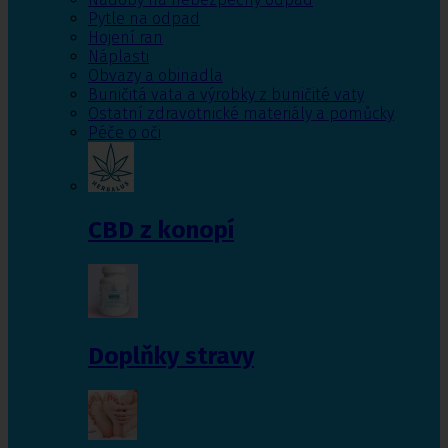
Pytle na odpad
Hojení ran
Náplasti
Obvazy a obinadla
Buničitá vata a výrobky z buničité vaty
Ostatní zdravotnické materiály a pomůcky
Péče o oči
CBD z konopí
Doplňky stravy