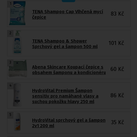
1
TENA Shampoo Cap Vlhčená mycí
83
Kč
čepice
2
TENA Shampoo & Shower
101
Kč
Sprchový gel a šampon 500 ml
3
Abena Skincare Koupací čepice s
60
Kč
obsahem šamponu a kondicionéru
4
HydroVital Premium Šampon
86
Kč
sensitiv pro namáhané vlasy a
suchou pokožku hlavy 250 ml
5
HydroVital sprchový gel a šampon
35
Kč
2v1 200 ml