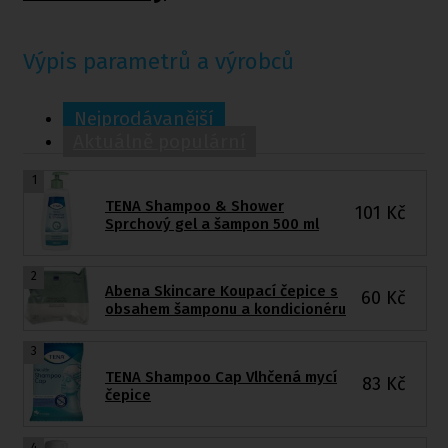
Výpis parametrů a výrobců
Nejprodávanější
Aktuálně populární
1
TENA Shampoo & Shower
101
Kč
Sprchový gel a šampon 500 ml
2
Abena Skincare Koupací čepice s
60
Kč
obsahem šamponu a kondicionéru
3
TENA Shampoo Cap Vlhčená mycí
83
Kč
čepice
4