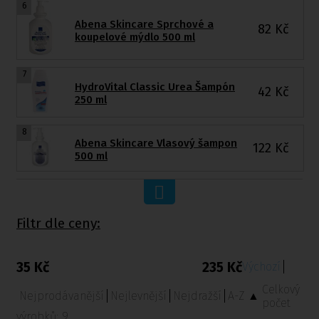
6
Abena Skincare Sprchové a
82
Kč
koupelové mýdlo 500 ml
7
HydroVital Classic Urea Šampón
42
Kč
250 ml
8
Abena Skincare Vlasový šampon
122
Kč
500 ml
Filtr dle ceny:
35 Kč
235 Kč
Výchozí
Celkový
Nejprodávanější
Nejlevnější
Nejdražší
A-Z ▲
počet
výrobků:
9