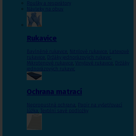
Roušky a respirátory
Návleky na obuv
Rukavice
Bavlněné rukavice
,
Nitrilové rukavice
,
Latexové
rukavice
,
Držáky jednorázových rukavic
,
Mikrotenové rukavice
,
Vinylové rukavice
,
Držáky
jednorázových rukavic
Ochrana matrací
Nepropustná ochrana
,
Papír na vyšetřovací
lůžka
,
Textilní savé podložky