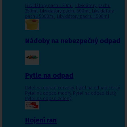
Likvidátory pachu 30ml
,
Likvidátory pachu
250ml
,
Likvidátory pachu 500ml
,
Likvidátory
pachu 5000ml
,
Likvidátory pachu 1000ml
Nádoby na nebezpečný odpad
Pytle na odpad
Pytel na odpad červený
,
Pytel na odpad černý
,
Pytel na odpad modrý
,
Pytel na odpad žlutý
,
Pytel na odpad zelený
Hojení ran