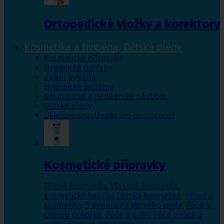
Ortopedické vložky a korektory
Kosmetika a hygiena, Dětské pleny
Kosmetické přípravky
Hygienické potřeby
Zubní hygiena
Hygienické systémy
Kosmetické a pedikérské nástroje
Dětské pleny
Úklidové prostředky pro domácnost
Kosmetické přípravky
Tělová kosmetika
,
Vlasová kosmetika
,
Kosmetické balíčky
,
Dětská kosmetika
,
Přírodní
kosmetika
,
S minerály z Mrtvého moře
,
Péče o
citlivou pokožku
,
Péče o nohy
,
Péče o ruce a