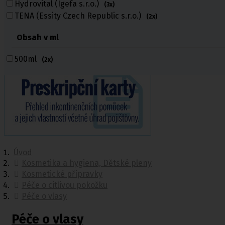
Hydrovital (Igefa s.r.o.)
(3x)
TENA (Essity Czech Republic s.r.o.)
(2x)
Obsah v ml
500ml
(2x)
Úvod
Kosmetika a hygiena, Dětské pleny
Kosmetické přípravky
Péče o citlivou pokožku
Péče o vlasy
Péče o vlasy