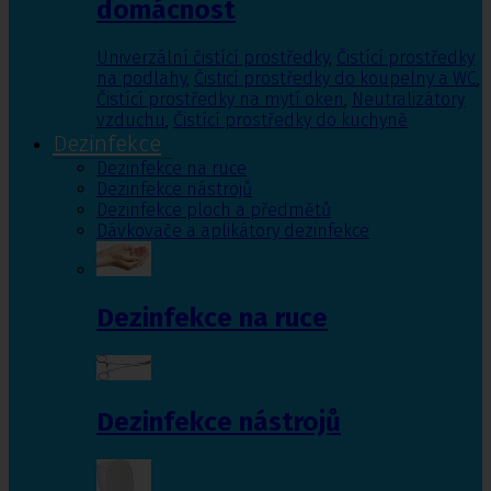
domácnost
Univerzální čistící prostředky
,
Čistící prostředky
na podlahy
,
Čisticí prostředky do koupelny a WC
,
Čistící prostředky na mytí oken
,
Neutralizátory
vzduchu
,
Čistící prostředky do kuchyně
Dezinfekce
Dezinfekce na ruce
Dezinfekce nástrojů
Dezinfekce ploch a předmětů
Dávkovače a aplikátory dezinfekce
Dezinfekce na ruce
Dezinfekce nástrojů