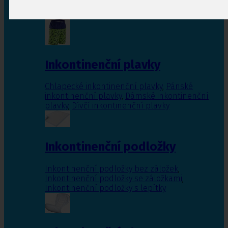
Inkontinenční vložky pro ženy
,
Inkontinenční
vložky pro muže
Inkontinenční plavky
Chlapecké inkontinenční plavky
,
Pánské
inkontinenční plavky
,
Dámské inkontinenční
plavky
,
Dívčí inkontinenční plavky
Inkontinenční podložky
Inkontinenční podložky bez záložek
,
Inkontinenční podložky se záložkami
,
Inkontinenční podložky s lepítky