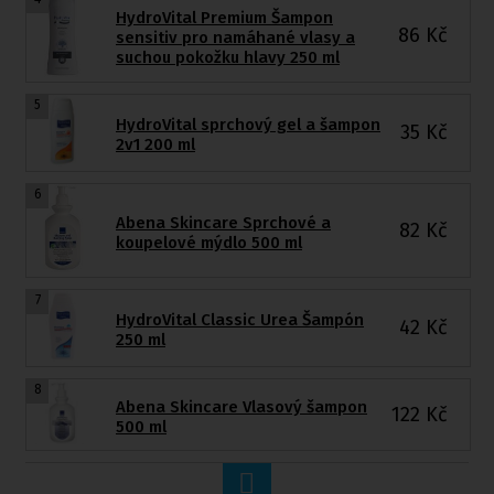
HydroVital Premium Šampon
86
Kč
sensitiv pro namáhané vlasy a
suchou pokožku hlavy 250 ml
5
HydroVital sprchový gel a šampon
35
Kč
2v1 200 ml
6
Abena Skincare Sprchové a
82
Kč
koupelové mýdlo 500 ml
7
HydroVital Classic Urea Šampón
42
Kč
250 ml
8
Abena Skincare Vlasový šampon
122
Kč
500 ml