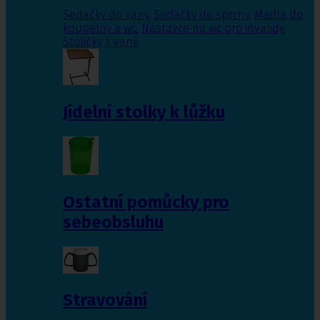
Sedačky do vany
,
Sedačky do sprchy
,
Madla do
koupelny a wc
,
Nástavce na wc pro invalidy
,
Stoličky k vaně
Jídelní stolky k lůžku
Ostatní pomůcky pro
sebeobsluhu
Stravování