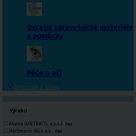
Ostatní zdravotnické materiály
a pomůcky
Péče o oči
Výprodej a slevy
601 372 641
Výrobci
461 616 039
volejte
Abena (UNTRACO, v.o.s.)
(3x)
Hartmann-Rico a.s.
(1x)