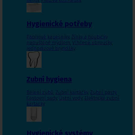
nehty
,
Pleťová kosmetika
Hygienické potřeby
Papírové kapesníky
,
Žínky a houbičky
napuštěné mýdlem
,
Vlhčené ubrousky
,
Jednorázové bryndáky
Zubní hygiena
Bělení zubů
,
Zubní kartáčky
,
Zubní pasty
,
Cestovní sady
,
Ústní vody
,
Elektrické zubní
kartáčky
Hygienické systémy