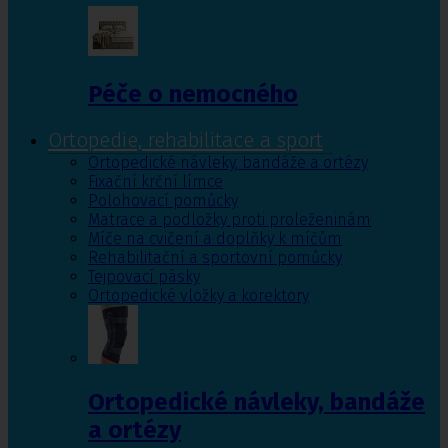
Péče o nemocného
Ortopedie, rehabilitace a sport
Ortopedické návleky, bandáže a ortézy
Fixační krční límce
Polohovací pomůcky
Matrace a podložky proti proleženinám
Míče na cvičení a doplňky k míčům
Rehabilitační a sportovní pomůcky
Tejpovací pásky
Ortopedické vložky a korektory
Ortopedické návleky, bandáže
a ortézy