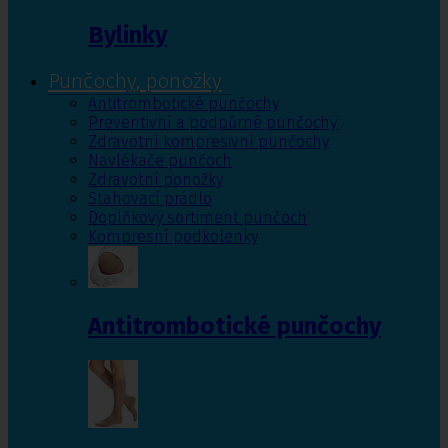
Bylinky
Punčochy, ponožky
Antitrombotické punčochy
Preventivní a podpůrné punčochy
Zdravotní kompresivní punčochy
Navlékače punčoch
Zdravotní ponožky
Stahovací prádlo
Doplňkový sortiment punčoch
Kompresní podkolenky
Antitrombotické punčochy