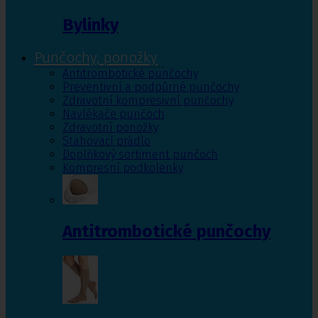
Bylinky
Punčochy, ponožky
Antitrombotické punčochy
Preventivní a podpůrné punčochy
Zdravotní kompresivní punčochy
Navlékače punčoch
Zdravotní ponožky
Stahovací prádlo
Doplňkový sortiment punčoch
Kompresní podkolenky
Antitrombotické punčochy