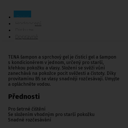
Popis
Hodnocení
Diskuze
Dopravné
TENA šampon a sprchový gel je čisticí gel a šampon
s kondicionérem v jednom, určený pro starší,
křehkou pokožku a vlasy. Složení se svěží vůní
zanechává na pokožce pocit svěžesti a čistoty. Díky
provitamínu B5 se vlasy snadněji rozčesávají. Umyjte
a opláchněte vodou.
Přednosti
Pro šetrné čištění
Se složením vhodným pro starší pokožku
Snadné rozčesávání