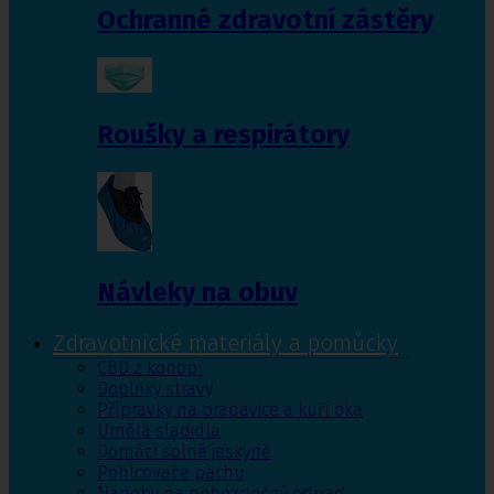
Ochranné zdravotní zástěry
Roušky a respirátory
Návleky na obuv
Zdravotnické materiály a pomůcky
CBD z konopí
Doplňky stravy
Přípravky na bradavice a kuří oka
Umělá sladidla
Domácí solné jeskyně
Pohlcovače pachu
Nádoby na nebezpečný odpad