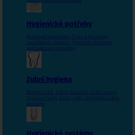
nehty
,
Pleťová kosmetika
Hygienické potřeby
Papírové kapesníky
,
Žínky a houbičky
napuštěné mýdlem
,
Vlhčené ubrousky
,
Jednorázové bryndáky
Zubní hygiena
Bělení zubů
,
Zubní kartáčky
,
Zubní pasty
,
Cestovní sady
,
Ústní vody
,
Elektrické zubní
kartáčky
Hygienické systémy