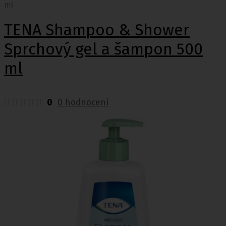
ml
TENA Shampoo & Shower
Sprchový gel a šampon 500
ml
0
0 hodnocení