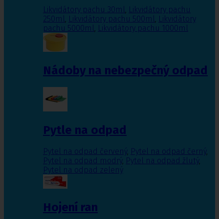
Likvidátory pachu 30ml
,
Likvidátory pachu
250ml
,
Likvidátory pachu 500ml
,
Likvidátory
pachu 5000ml
,
Likvidátory pachu 1000ml
Nádoby na nebezpečný odpad
Pytle na odpad
Pytel na odpad červený
,
Pytel na odpad černý
,
Pytel na odpad modrý
,
Pytel na odpad žlutý
,
Pytel na odpad zelený
Hojení ran