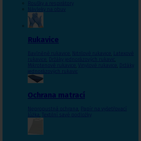
Roušky a respirátory
Návleky na obuv
Rukavice
Bavlněné rukavice
,
Nitrilové rukavice
,
Latexové
rukavice
,
Držáky jednorázových rukavic
,
Mikrotenové rukavice
,
Vinylové rukavice
,
Držáky
jednorázových rukavic
Ochrana matrací
Nepropustná ochrana
,
Papír na vyšetřovací
lůžka
,
Textilní savé podložky