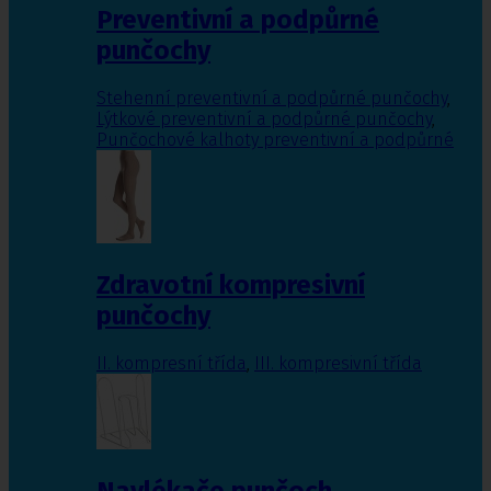
Preventivní a podpůrné
punčochy
Stehenní preventivní a podpůrné punčochy
,
Lýtkové preventivní a podpůrné punčochy
,
Punčochové kalhoty preventivní a podpůrné
Zdravotní kompresivní
punčochy
II. kompresní třída
,
III. kompresivní třída
Navlékače punčoch