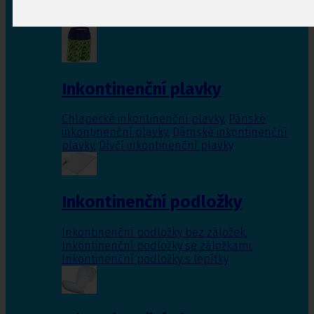
Inkontinenční vložky pro ženy
,
Inkontinenční
vložky pro muže
Inkontinenční plavky
Chlapecké inkontinenční plavky
,
Pánské
inkontinenční plavky
,
Dámské inkontinenční
plavky
,
Dívčí inkontinenční plavky
Inkontinenční podložky
Inkontinenční podložky bez záložek
,
Inkontinenční podložky se záložkami
,
Inkontinenční podložky s lepítky