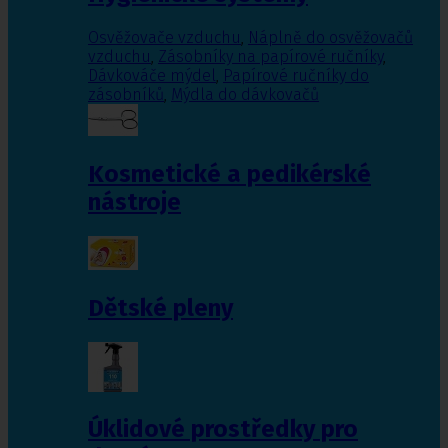
Osvěžovače vzduchu
,
Náplně do osvěžovačů
vzduchu
,
Zásobníky na papírové ručníky
,
Dávkováče mýdel
,
Papírové ručníky do
zásobníků
,
Mýdla do dávkovačů
Kosmetické a pedikérské
nástroje
Dětské pleny
Úklidové prostředky pro