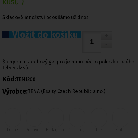
kusů )
Skladové množství odesíláme už dnes
Vložit do košíku
Šampon a sprchový gel pro jemnou péči o pokožku celého
těla a vlasů.
Kód:
TEN1208
Výrobce:
TENA (Essity Czech Republic s.r.o.)
Dotaz
Porovnat
Hlídač cen
Doporučit
Tisk
Sdílet