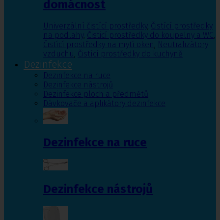
domácnost
Univerzální čistící prostředky
,
Čistící prostředky
na podlahy
,
Čisticí prostředky do koupelny a WC
,
Čistící prostředky na mytí oken
,
Neutralizátory
vzduchu
,
Čistící prostředky do kuchyně
Dezinfekce
Dezinfekce na ruce
Dezinfekce nástrojů
Dezinfekce ploch a předmětů
Dávkovače a aplikátory dezinfekce
Dezinfekce na ruce
Dezinfekce nástrojů