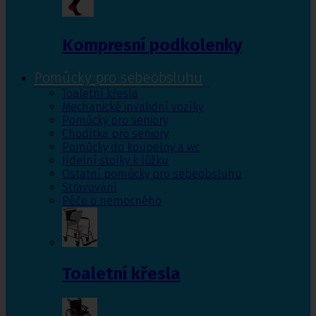
Kompresní podkolenky
Pomůcky pro sebeobsluhu
Toaletní křesla
Mechanické invalidní vozíky
Pomůcky pro seniory
Chodítka pro seniory
Pomůcky do koupelny a wc
Jídelní stolky k lůžku
Ostatní pomůcky pro sebeobsluhu
Stravování
Péče o nemocného
Toaletní křesla