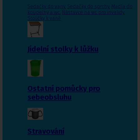
Sedačky do vany
,
Sedačky do sprchy
,
Madla do
koupelny a wc
,
Nástavce na wc pro invalidy
,
Stoličky k vaně
Jídelní stolky k lůžku
Ostatní pomůcky pro
sebeobsluhu
Stravování