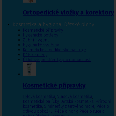
Ortopedické vložky a korektory
Kosmetika a hygiena, Dětské pleny
Kosmetické přípravky
Hygienické potřeby
Zubní hygiena
Hygienické systémy
Kosmetické a pedikérské nástroje
Dětské pleny
Úklidové prostředky pro domácnost
Kosmetické přípravky
Tělová kosmetika
,
Vlasová kosmetika
,
Kosmetické balíčky
,
Dětská kosmetika
,
Přírodní
kosmetika
,
S minerály z Mrtvého moře
,
Péče o
citlivou pokožku
,
Péče o nohy
,
Péče o ruce a