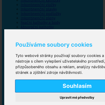
Inkontinenční kalhotky
Inkontinenční vložky
Inkontinenční plavky
Inkontinenční podložky
Inkontinenční pleny
Fixační kalhotky a body
Absorpční kalhotky
Péče o pánevní dno
Bylinky
Používáme soubory cookies
Tyto webové stránky používají soubory cookies a 
Inkontinenční kalhotky
nástroje s cílem vylepšení uživatelského prostředí
přizpůsobeného obsahu a reklam, analýzy návště
Plenkové kalhotky navlékací
,
Plenkové kalhotky
zalepovací
,
Inkontinenční kalhotky dámské
,
stránek a zjištění zdroje návštěvnosti.
Inkontinenční kalhotky pro muže
Souhlasím
Inkontinenční vložky
Upravit mé předvolby