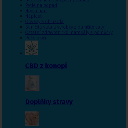
Pytle na odpad
Hojení ran
Náplasti
Obvazy a obinadla
Buničitá vata a výrobky z buničité vaty
Ostatní zdravotnické materiály a pomůcky
Péče o oči
CBD z konopí
Doplňky stravy