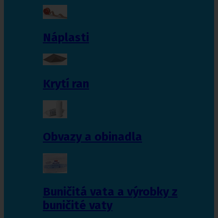
Náplasti
Krytí ran
Obvazy a obinadla
Buničitá vata a výrobky z
buničité vaty