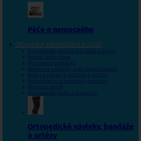
Péče o nemocného
Ortopedie, rehabilitace a sport
Ortopedické návleky, bandáže a ortézy
Fixační krční límce
Polohovací pomůcky
Matrace a podložky proti proleženinám
Míče na cvičení a doplňky k míčům
Rehabilitační a sportovní pomůcky
Tejpovací pásky
Ortopedické vložky a korektory
Ortopedické návleky, bandáže
a ortézy