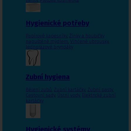
nehty
,
Pleťová kosmetika
Hygienické potřeby
Papírové kapesníky
,
Žínky a houbičky
napuštěné mýdlem
,
Vlhčené ubrousky
,
Jednorázové bryndáky
Zubní hygiena
Bělení zubů
,
Zubní kartáčky
,
Zubní pasty
,
Cestovní sady
,
Ústní vody
,
Elektrické zubní
kartáčky
Hygienické systémy