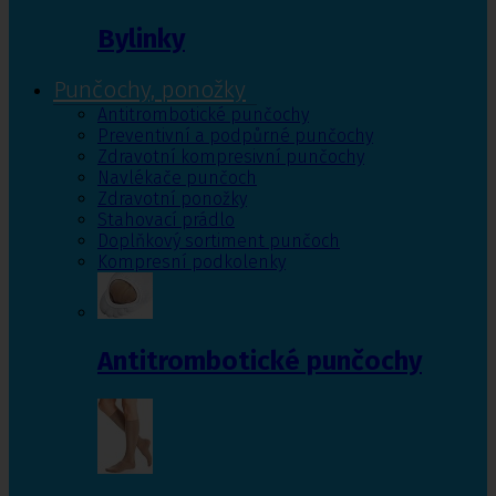
Bylinky
Punčochy, ponožky
Antitrombotické punčochy
Preventivní a podpůrné punčochy
Zdravotní kompresivní punčochy
Navlékače punčoch
Zdravotní ponožky
Stahovací prádlo
Doplňkový sortiment punčoch
Kompresní podkolenky
Antitrombotické punčochy