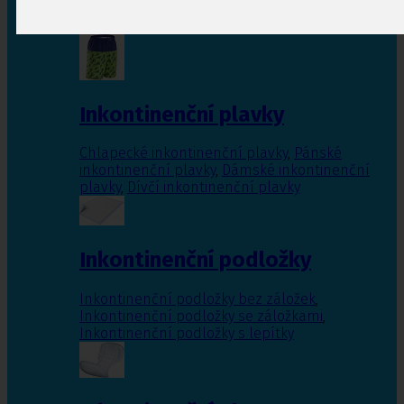
Inkontinenční vložky pro ženy
,
Inkontinenční
vložky pro muže
Inkontinenční plavky
Chlapecké inkontinenční plavky
,
Pánské
inkontinenční plavky
,
Dámské inkontinenční
plavky
,
Dívčí inkontinenční plavky
Inkontinenční podložky
Inkontinenční podložky bez záložek
,
Inkontinenční podložky se záložkami
,
Inkontinenční podložky s lepítky