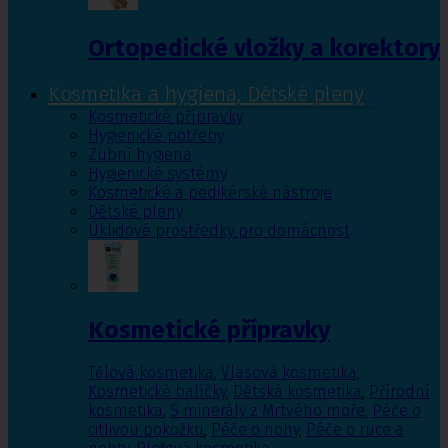
Ortopedické vložky a korektory
Kosmetika a hygiena, Dětské pleny
Kosmetické přípravky
Hygienické potřeby
Zubní hygiena
Hygienické systémy
Kosmetické a pedikérské nástroje
Dětské pleny
Úklidové prostředky pro domácnost
Kosmetické přípravky
Tělová kosmetika
,
Vlasová kosmetika
,
Kosmetické balíčky
,
Dětská kosmetika
,
Přírodní
kosmetika
,
S minerály z Mrtvého moře
,
Péče o
citlivou pokožku
,
Péče o nohy
,
Péče o ruce a