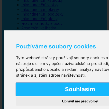
Inkontinenční kalhotky
Inkontinenční vložky
Inkontinenční plavky
Inkontinenční podložky
Inkontinenční pleny
Fixační kalhotky a body
Absorpční kalhotky
Péče o pánevní dno
Bylinky
Používáme soubory cookies
Tyto webové stránky používají soubory cookies a 
Inkontinenční kalhotky
nástroje s cílem vylepšení uživatelského prostředí
přizpůsobeného obsahu a reklam, analýzy návště
Plenkové kalhotky navlékací
,
Plenkové kalhotky
zalepovací
,
Inkontinenční kalhotky dámské
,
stránek a zjištění zdroje návštěvnosti.
Inkontinenční kalhotky pro muže
Souhlasím
Inkontinenční vložky
Upravit mé předvolby