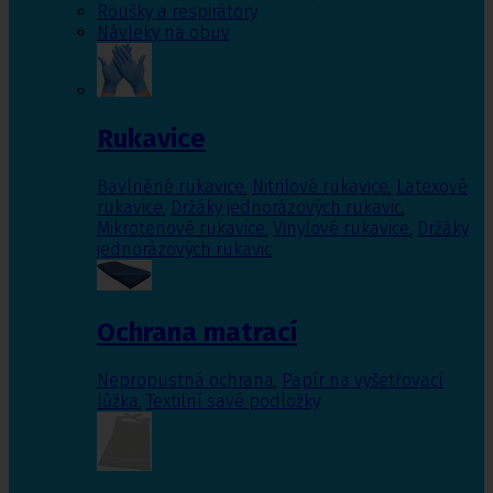
Roušky a respirátory
Návleky na obuv
Rukavice
Bavlněné rukavice
,
Nitrilové rukavice
,
Latexové
rukavice
,
Držáky jednorázových rukavic
,
Mikrotenové rukavice
,
Vinylové rukavice
,
Držáky
jednorázových rukavic
Ochrana matrací
Nepropustná ochrana
,
Papír na vyšetřovací
lůžka
,
Textilní savé podložky