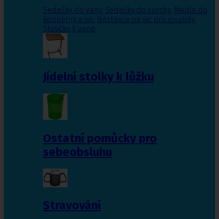
Sedačky do vany
,
Sedačky do sprchy
,
Madla do
koupelny a wc
,
Nástavce na wc pro invalidy
,
Stoličky k vaně
Jídelní stolky k lůžku
Ostatní pomůcky pro
sebeobsluhu
Stravování