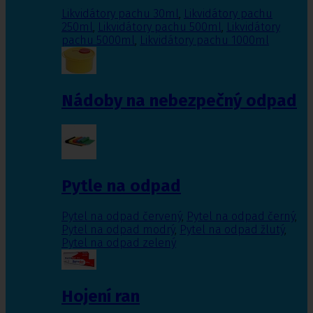
Likvidátory pachu 30ml
,
Likvidátory pachu
250ml
,
Likvidátory pachu 500ml
,
Likvidátory
pachu 5000ml
,
Likvidátory pachu 1000ml
Nádoby na nebezpečný odpad
Pytle na odpad
Pytel na odpad červený
,
Pytel na odpad černý
,
Pytel na odpad modrý
,
Pytel na odpad žlutý
,
Pytel na odpad zelený
Hojení ran