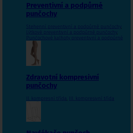
Preventivní a podpůrné
punčochy
Stehenní preventivní a podpůrné punčochy
,
Lýtkové preventivní a podpůrné punčochy
,
Punčochové kalhoty preventivní a podpůrné
Zdravotní kompresivní
punčochy
II. kompresní třída
,
III. kompresivní třída
Navlékače punčoch