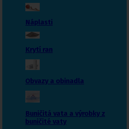
Náplasti
Krytí ran
Obvazy a obinadla
Buničitá vata a výrobky z
buničité vaty