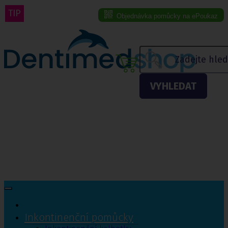
TIP
Objednávka pomůcky na ePoukaz
Menu eshopu
VYHLEDAT
Inkontinenční pomůcky