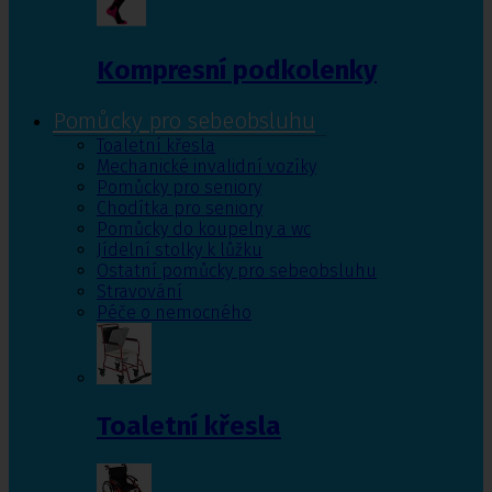
Kompresní podkolenky
Pomůcky pro sebeobsluhu
Toaletní křesla
Mechanické invalidní vozíky
Pomůcky pro seniory
Chodítka pro seniory
Pomůcky do koupelny a wc
Jídelní stolky k lůžku
Ostatní pomůcky pro sebeobsluhu
Stravování
Péče o nemocného
Toaletní křesla