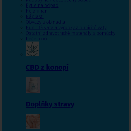
Pytle na odpad
Hojení ran
Náplasti
Obvazy a obinadla
Buničitá vata a výrobky z buničité vaty
Ostatní zdravotnické materiály a pomůcky
Péče o oči
CBD z konopí
Doplňky stravy