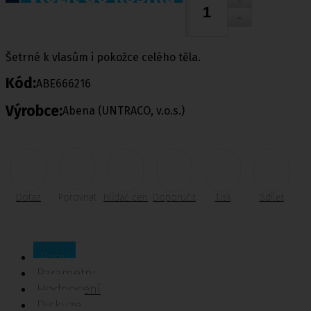
Šetrné k vlasům i pokožce celého těla.
Kód:
ABE666216
Výrobce:
Abena (UNTRACO, v.o.s.)
Dotaz
Porovnat
Hlídač cen
Doporučit
Tisk
Sdílet
Popis
Parametry
Hodnocení
Diskuze