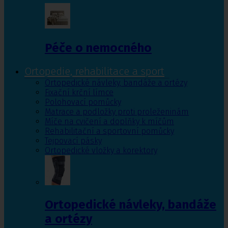
Péče o nemocného
Ortopedie, rehabilitace a sport
Ortopedické návleky, bandáže a ortézy
Fixační krční límce
Polohovací pomůcky
Matrace a podložky proti proleženinám
Míče na cvičení a doplňky k míčům
Rehabilitační a sportovní pomůcky
Tejpovací pásky
Ortopedické vložky a korektory
Ortopedické návleky, bandáže
a ortézy