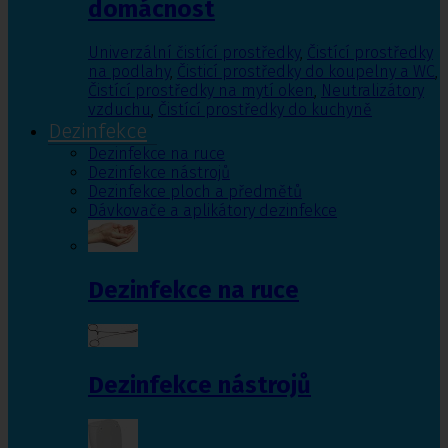
domácnost
Univerzální čistící prostředky
,
Čistící prostředky
na podlahy
,
Čisticí prostředky do koupelny a WC
,
Čistící prostředky na mytí oken
,
Neutralizátory
vzduchu
,
Čistící prostředky do kuchyně
Dezinfekce
Dezinfekce na ruce
Dezinfekce nástrojů
Dezinfekce ploch a předmětů
Dávkovače a aplikátory dezinfekce
Dezinfekce na ruce
Dezinfekce nástrojů