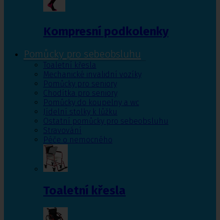
Kompresní podkolenky
Pomůcky pro sebeobsluhu
Toaletní křesla
Mechanické invalidní vozíky
Pomůcky pro seniory
Chodítka pro seniory
Pomůcky do koupelny a wc
Jídelní stolky k lůžku
Ostatní pomůcky pro sebeobsluhu
Stravování
Péče o nemocného
Toaletní křesla