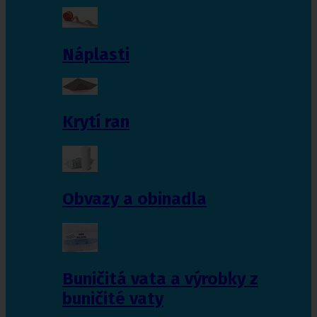
Náplasti
Krytí ran
Obvazy a obinadla
Buničitá vata a výrobky z
buničité vaty