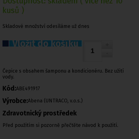
Dostupnost:
skladem
( více než 10
kusů )
Skladové množství odesíláme už dnes
Vložit do košíku
Čepice s obsahem šamponu a kondicionéru. Bez užití
vody.
Kód:
ABE491917
Výrobce:
Abena (UNTRACO, v.o.s.)
Zdravotnický prostředek
Před použitím si pozorně přečtěte návod k použití.