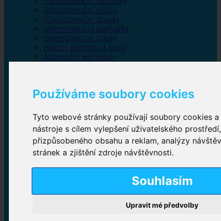
Inkontinenční kalhotky
Inkontinenční vložky
Inkontinenční plavky
Inkontinenční podložky
Inkontinenční pleny
Fixační kalhotky a body
Absorpční kalhotky
Péče o pánevní dno
Bylinky
Používáme soubory cookies
Tyto webové stránky používají soubory cookies a 
Inkontinenční kalhotky
nástroje s cílem vylepšení uživatelského prostředí
přizpůsobeného obsahu a reklam, analýzy návště
Plenkové kalhotky navlékací
,
Plenkové kalhotky
zalepovací
,
Inkontinenční kalhotky dámské
,
stránek a zjištění zdroje návštěvnosti.
Inkontinenční kalhotky pro muže
Souhlasím
Inkontinenční vložky
Upravit mé předvolby