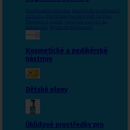
Osvěžovače vzduchu
,
Náplně do osvěžovačů
vzduchu
,
Zásobníky na papírové ručníky
,
Dávkováče mýdel
,
Papírové ručníky do
zásobníků
,
Mýdla do dávkovačů
Kosmetické a pedikérské
nástroje
Dětské pleny
Úklidové prostředky pro