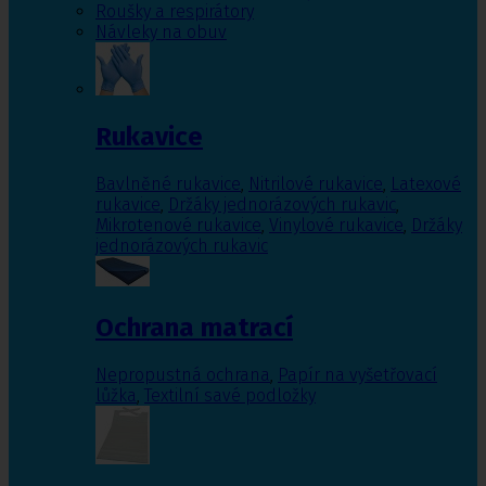
Roušky a respirátory
Návleky na obuv
Rukavice
Bavlněné rukavice
,
Nitrilové rukavice
,
Latexové
rukavice
,
Držáky jednorázových rukavic
,
Mikrotenové rukavice
,
Vinylové rukavice
,
Držáky
jednorázových rukavic
Ochrana matrací
Nepropustná ochrana
,
Papír na vyšetřovací
lůžka
,
Textilní savé podložky