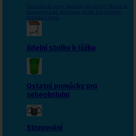
Sedačky do vany
,
Sedačky do sprchy
,
Madla do
koupelny a wc
,
Nástavce na wc pro invalidy
,
Stoličky k vaně
Jídelní stolky k lůžku
Ostatní pomůcky pro
sebeobsluhu
Stravování