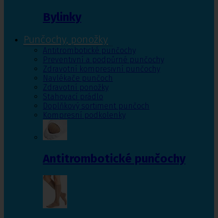
Bylinky
Punčochy, ponožky
Antitrombotické punčochy
Preventivní a podpůrné punčochy
Zdravotní kompresivní punčochy
Navlékače punčoch
Zdravotní ponožky
Stahovací prádlo
Doplňkový sortiment punčoch
Kompresní podkolenky
Antitrombotické punčochy