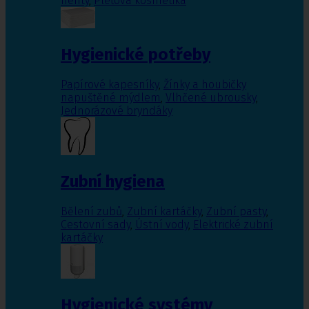
nehty
,
Pleťová kosmetika
Hygienické potřeby
Papírové kapesníky
,
Žínky a houbičky
napuštěné mýdlem
,
Vlhčené ubrousky
,
Jednorázové bryndáky
Zubní hygiena
Bělení zubů
,
Zubní kartáčky
,
Zubní pasty
,
Cestovní sady
,
Ústní vody
,
Elektrické zubní
kartáčky
Hygienické systémy