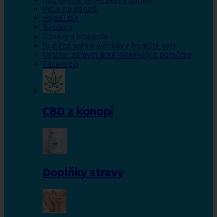
Pytle na odpad
Hojení ran
Náplasti
Obvazy a obinadla
Buničitá vata a výrobky z buničité vaty
Ostatní zdravotnické materiály a pomůcky
Péče o oči
CBD z konopí
Doplňky stravy