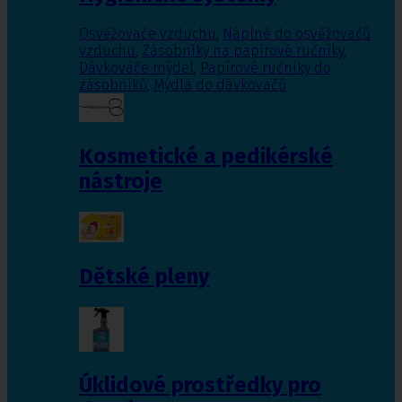
Osvěžovače vzduchu
,
Náplně do osvěžovačů
vzduchu
,
Zásobníky na papírové ručníky
,
Dávkováče mýdel
,
Papírové ručníky do
zásobníků
,
Mýdla do dávkovačů
Kosmetické a pedikérské
nástroje
Dětské pleny
Úklidové prostředky pro