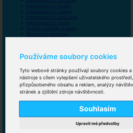
Inkontinenční kalhotky
Inkontinenční vložky
Inkontinenční plavky
Inkontinenční podložky
Inkontinenční pleny
Fixační kalhotky a body
Absorpční kalhotky
Péče o pánevní dno
Bylinky
Používáme soubory cookies
Tyto webové stránky používají soubory cookies a 
Inkontinenční kalhotky
nástroje s cílem vylepšení uživatelského prostředí
přizpůsobeného obsahu a reklam, analýzy návště
Plenkové kalhotky navlékací
,
Plenkové kalhotky
zalepovací
,
Inkontinenční kalhotky dámské
,
stránek a zjištění zdroje návštěvnosti.
Inkontinenční kalhotky pro muže
Souhlasím
Inkontinenční vložky
Upravit mé předvolby