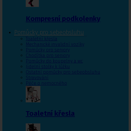
Kompresní podkolenky
Pomůcky pro sebeobsluhu
Toaletní křesla
Mechanické invalidní vozíky
Pomůcky pro seniory
Chodítka pro seniory
Pomůcky do koupelny a wc
Jídelní stolky k lůžku
Ostatní pomůcky pro sebeobsluhu
Stravování
Péče o nemocného
Toaletní křesla