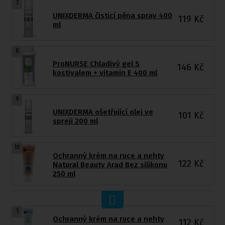
7
UNIXDERMA čisticí pěna spray 400
119
Kč
ml
8
ProNURSE Chladivý gel S
146
Kč
kostivalem + vitamin E 400 ml
9
UNIXDERMA ošetřující olej ve
101
Kč
spreji 200 ml
10
Ochranný krém na ruce a nehty
122
Kč
Natural Beauty Arad Bez silikonu
250 ml
1
Ochranný krém na ruce a nehty
112
Kč