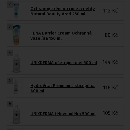
2
Ochranný krém na ruce a nehty
112
Kč
Natural Beauty Arad 250 ml
3
TENA Barrier Cream Ochranná
80
Kč
vazelína 150 ml
4
144
Kč
UNIXDERMA ošetřující olej 500 ml
5
HydroVital Premium čisticí pěna
116
Kč
400 ml
6
105
Kč
UNIXDERMA tělové mléko 500 ml