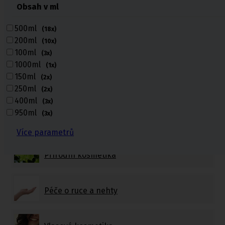
Obsah v ml
Péče o citlivou pokožku
500ml
(18x)
200ml
(10x)
Tělová kosmetika
100ml
(3x)
1000ml
(1x)
150ml
(2x)
Pleťová kosmetika
250ml
(2x)
400ml
(3x)
950ml
(3x)
S minerály z Mrtvého moře
Více parametrů
Přírodní kosmetika
Péče o ruce a nehty