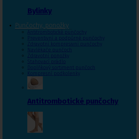
Bylinky
Punčochy, ponožky
Antitrombotické punčochy
Preventivní a podpůrné punčochy
Zdravotní kompresivní punčochy
Navlékače punčoch
Zdravotní ponožky
Stahovací prádlo
Doplňkový sortiment punčoch
Kompresní podkolenky
Antitrombotické punčochy