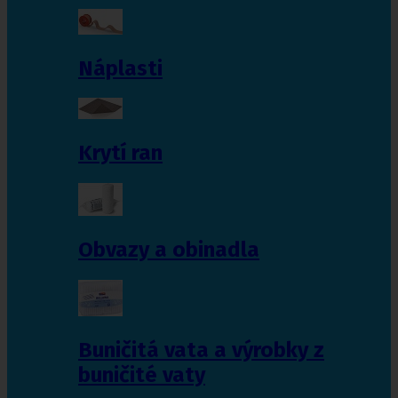
Náplasti
Krytí ran
Obvazy a obinadla
Buničitá vata a výrobky z
buničité vaty