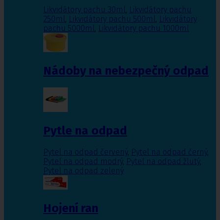
Likvidátory pachu 30ml
,
Likvidátory pachu
250ml
,
Likvidátory pachu 500ml
,
Likvidátory
pachu 5000ml
,
Likvidátory pachu 1000ml
Nádoby na nebezpečný odpad
Pytle na odpad
Pytel na odpad červený
,
Pytel na odpad černý
,
Pytel na odpad modrý
,
Pytel na odpad žlutý
,
Pytel na odpad zelený
Hojení ran