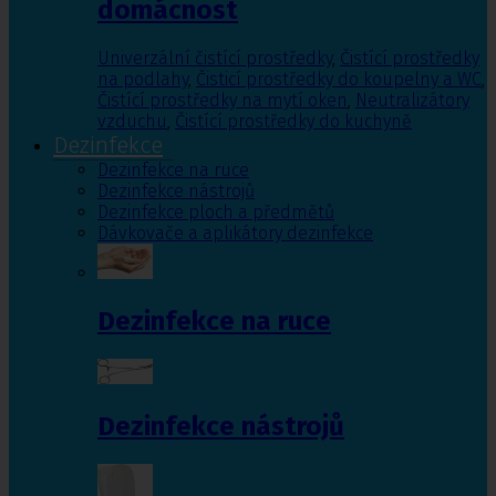
domácnost
Univerzální čistící prostředky
,
Čistící prostředky
na podlahy
,
Čisticí prostředky do koupelny a WC
,
Čistící prostředky na mytí oken
,
Neutralizátory
vzduchu
,
Čistící prostředky do kuchyně
Dezinfekce
Dezinfekce na ruce
Dezinfekce nástrojů
Dezinfekce ploch a předmětů
Dávkovače a aplikátory dezinfekce
Dezinfekce na ruce
Dezinfekce nástrojů