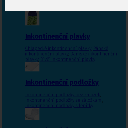
Inkontinenční vložky pro ženy
,
Inkontinenční
vložky pro muže
Inkontinenční plavky
Chlapecké inkontinenční plavky
,
Pánské
inkontinenční plavky
,
Dámské inkontinenční
plavky
,
Dívčí inkontinenční plavky
Inkontinenční podložky
Inkontinenční podložky bez záložek
,
Inkontinenční podložky se záložkami
,
Inkontinenční podložky s lepítky