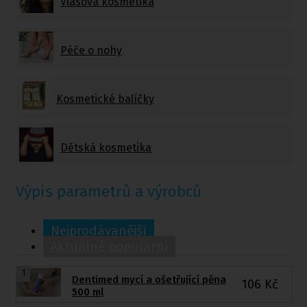
Vlasová kosmetika
Péče o nohy
Kosmetické balíčky
Dětská kosmetika
Výpis parametrů a výrobců
Nejprodávanější
Aktuálně populární
1
Dentimed mycí a ošetřující pěna
106
Kč
500 ml