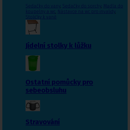
Sedačky do vany
,
Sedačky do sprchy
,
Madla do
koupelny a wc
,
Nástavce na wc pro invalidy
,
Stoličky k vaně
Jídelní stolky k lůžku
Ostatní pomůcky pro
sebeobsluhu
Stravování