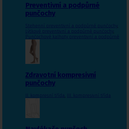
Preventivní a podpůrné
punčochy
Stehenní preventivní a podpůrné punčochy
,
Lýtkové preventivní a podpůrné punčochy
,
Punčochové kalhoty preventivní a podpůrné
Zdravotní kompresivní
punčochy
II. kompresní třída
,
III. kompresivní třída
Navlékače punčoch