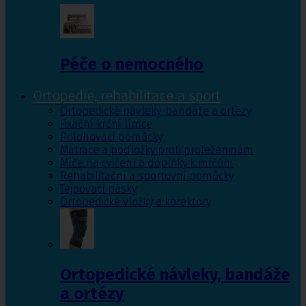
Péče o nemocného
Ortopedie, rehabilitace a sport
Ortopedické návleky, bandáže a ortézy
Fixační krční límce
Polohovací pomůcky
Matrace a podložky proti proleženinám
Míče na cvičení a doplňky k míčům
Rehabilitační a sportovní pomůcky
Tejpovací pásky
Ortopedické vložky a korektory
Ortopedické návleky, bandáže
a ortézy