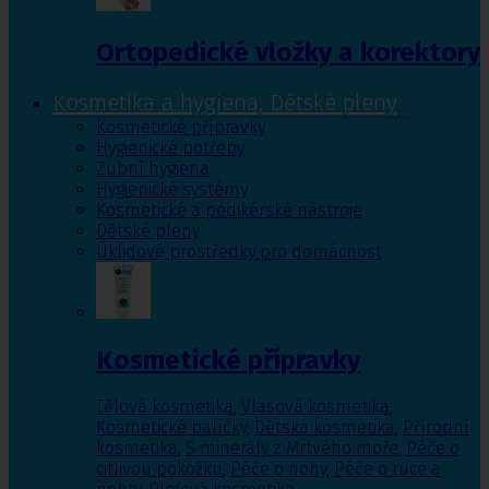
Ortopedické vložky a korektory
Kosmetika a hygiena, Dětské pleny
Kosmetické přípravky
Hygienické potřeby
Zubní hygiena
Hygienické systémy
Kosmetické a pedikérské nástroje
Dětské pleny
Úklidové prostředky pro domácnost
Kosmetické přípravky
Tělová kosmetika
,
Vlasová kosmetika
,
Kosmetické balíčky
,
Dětská kosmetika
,
Přírodní
kosmetika
,
S minerály z Mrtvého moře
,
Péče o
citlivou pokožku
,
Péče o nohy
,
Péče o ruce a