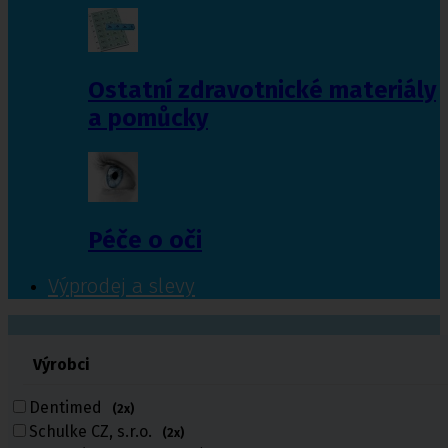
Ostatní zdravotnické materiály
a pomůcky
Péče o oči
Výprodej a slevy
601 372 641
Výrobci
461 616 039
volejte
Dentimed
(2x)
Schulke CZ, s.r.o.
(2x)