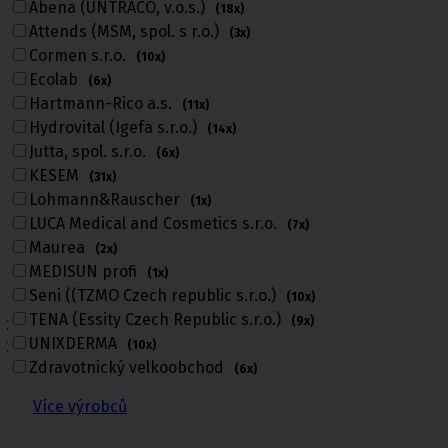
Abena (UNTRACO, v.o.s.)
(18x)
Attends (MSM, spol. s r.o.)
(3x)
Cormen s.r.o.
(10x)
Ecolab
(6x)
Hartmann-Rico a.s.
(11x)
Hydrovital (Igefa s.r.o.)
(14x)
Jutta, spol. s.r.o.
(6x)
KESEM
(31x)
Lohmann&Rauscher
(1x)
LUCA Medical and Cosmetics s.r.o.
(7x)
Maurea
(2x)
MEDISUN profi
(1x)
Seni ((TZMO Czech republic s.r.o.)
(10x)
Úvod
TENA (Essity Czech Republic s.r.o.)
(9x)
Kosmetika a hygiena, Dětské pleny
UNIXDERMA
Kosmetické přípravky
(10x)
Zdravotnický velkoobchod
(6x)
Kosmetické přípravky
Více výrobců