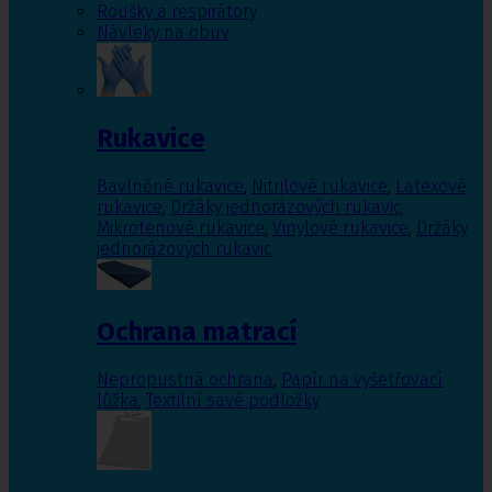
Roušky a respirátory
Návleky na obuv
Rukavice
Bavlněné rukavice
,
Nitrilové rukavice
,
Latexové
rukavice
,
Držáky jednorázových rukavic
,
Mikrotenové rukavice
,
Vinylové rukavice
,
Držáky
jednorázových rukavic
Ochrana matrací
Nepropustná ochrana
,
Papír na vyšetřovací
lůžka
,
Textilní savé podložky