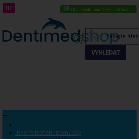
TIP
Objednávka pomůcky na ePoukaz
Menu eshopu
VYHLEDAT
Inkontinenční pomůcky