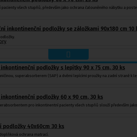
í pacienty všech stupňů, především jako ochrana čalouněného nábytku a postel
ní inkontinenční podložky se záložkami 90x180 cm 10 
odložky.
ory
 inkontinenční podložky s lepítky 90 x 75 cm, 30 ks
ičinou, superabsorberem (SAP) a dvěmi lepícími proužky na zadní straně k lepš
 inkontinenční podložky 60 x 90 cm, 30 ks
erabsorbentem pro inkontinentní pacienty všech stupňů slouží především jako
í podložky 40x60cm 30 ks
 doplňková ochrana matrací.