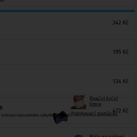
ií.
342
Kč
195
Kč
134
Kč
Fixační krční
límce
s
472
Kč
Polohovací pomůcky
 ochrana čalouněného nábytku a postelí.
Míče na cvičení