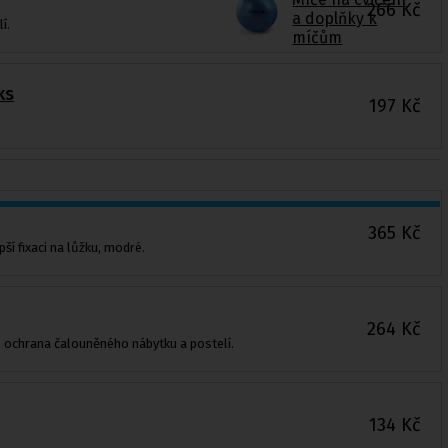
266
Kč
a doplňky k
í.
míčům
ks
197
Kč
365
Kč
í fixaci na lůžku, modré.
264
Kč
 ochrana čalouněného nábytku a postelí.
134
Kč