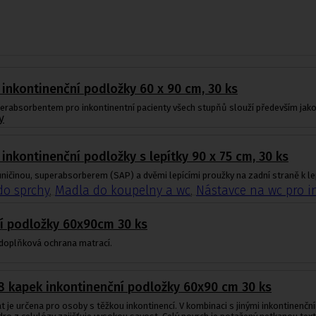
 inkontinenční podložky 60 x 90 cm, 30 ks
erabsorbentem pro inkontinentní pacienty všech stupňů slouží především jako
y
 inkontinenční podložky s lepítky 90 x 75 cm, 30 ks
ičinou, superabsorberem (SAP) a dvěmi lepícími proužky na zadní straně k lepš
do sprchy
,
Madla do koupelny a wc
,
Nástavce na wc pro i
í podložky 60x90cm 30 ks
 doplňková ochrana matrací.
8 kapek inkontinenční podložky 60x90 cm 30 ks
 je určena pro osoby s těžkou inkontinencí. V kombinaci s jinými inkontinenč