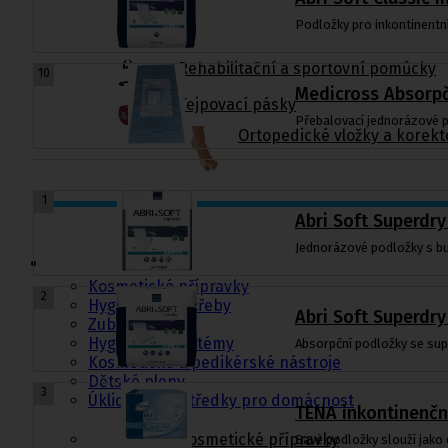
Podložky pro inkontinentn
Rehabilitační a sportovní pomůcky
10
Medicross Absorpč
Tejpovací pásky
Přebalovací jednorázové p
Ortopedické vložky a korekt
1
Abri Soft Superdry
Kosmetika a
hygiena, Dětské
Jednorázové podložky s bun
pleny
Kosmetické přípravky
2
Hygienické potřeby
Abri Soft Superdry
Zubní hygiena
Hygienické systémy
Absorpční podložky se sup
Kosmetické a pedikérské nástroje
Dětské pleny
3
Úklidové prostředky pro domácnost
TENA inkontinenčn
Kosmetické přípravky
Savé podložky slouží jako