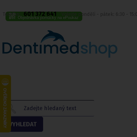
601 372 641
Telefon:
Volejte pondělí - pátek: 6:30 - 15
Objednávka pomůcky na ePoukaz
VYHLEDAT