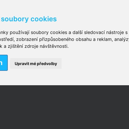
soubory cookies
kové kalhotky zalepovací
,
Inkontinenční kalhotky dámsk
nky používají soubory cookies a další sledovací nástroje s 
ostředí, zobrazení přizpůsobeného obsahu a reklam, analýz
ční vložky pro muže
a zjištění zdroje návštěvnosti.
m
nkontinenční plavky
,
Dámské inkontinenční plavky
,
Dívčí
Upravit mé předvolby
ek
,
Inkontinenční podložky se záložkami
,
Inkontinenční po