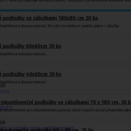
ro z celulózy zajišťuje vysokou savost. Celý povrch je potažený netkanou textil
í podložky se záložkami 180x80 cm 20 ks
 doplňková ochrana matrací. 90 x 60 cm velikost savého jádra + záložky
í podložky 60x60cm 30 ks
 doplňková ochrana matrací.
í podložky 40x60cm 30 ks
 doplňková ochrana matrací.
ézy
tiny
 inkontinenční podložky se záložkami 70 x 180 cm, 30 k
ýztuhy
erabsorbentem pro inkontinentní pacienty všech stupňů slouží především jako
nám
žky a sedáky proti proleženinám
inkontinenční podložky 60 x 90 cm, 25 ks