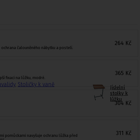
264
Kč
 ochrana čalouněného nábytku a postelí.
365
Kč
í fixaci na lůžku, modré.
nvalidy
,
Stoličky k vaně
Jídelní
stolky k
lůžku
304
Kč
311
Kč
ními pomůckami navyšuje ochranu lůžka před