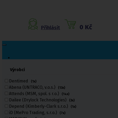
0 Kč
Přihlásit
Výrobci
Inkontinenční
pomůcky
Dentimed
(1x)
Abena (UNTRACO, v.o.s.)
(13x)
Inkontinenční kalhotky
Attends (MSM, spol. s r.o.)
Inkontinenční vložky
(14x)
Inkontinenční plavky
Dailee (Drylock Technologies)
(3x)
Inkontinenční podložky
Depend (Kimberly-Clark s.r.o.)
(1x)
Inkontinenční pleny
iD (MePro Trading, s.r.o.)
(7x)
Fixační kalhotky a body