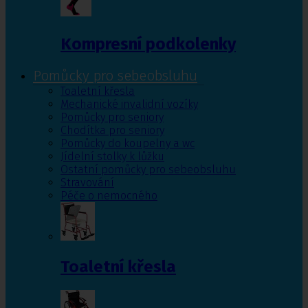
Kompresní podkolenky
Pomůcky pro sebeobsluhu
Toaletní křesla
Mechanické invalidní vozíky
Pomůcky pro seniory
Chodítka pro seniory
Pomůcky do koupelny a wc
Jídelní stolky k lůžku
Ostatní pomůcky pro sebeobsluhu
Stravování
Péče o nemocného
Toaletní křesla