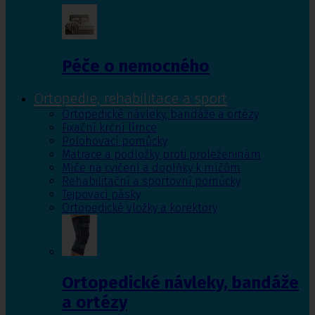
Péče o nemocného
Ortopedie, rehabilitace a sport
Ortopedické návleky, bandáže a ortézy
Fixační krční límce
Polohovací pomůcky
Matrace a podložky proti proleženinám
Míče na cvičení a doplňky k míčům
Rehabilitační a sportovní pomůcky
Tejpovací pásky
Ortopedické vložky a korektory
Ortopedické návleky, bandáže
a ortézy