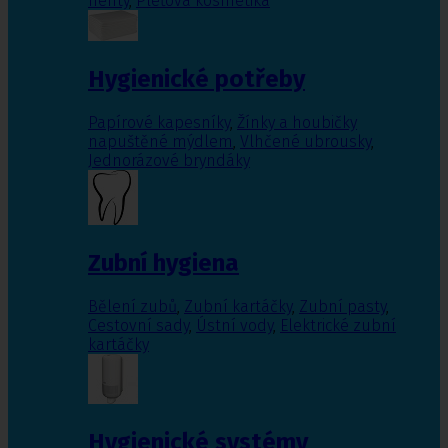
nehty
,
Pleťová kosmetika
Hygienické potřeby
Papírové kapesníky
,
Žínky a houbičky
napuštěné mýdlem
,
Vlhčené ubrousky
,
Jednorázové bryndáky
Zubní hygiena
Bělení zubů
,
Zubní kartáčky
,
Zubní pasty
,
Cestovní sady
,
Ústní vody
,
Elektrické zubní
kartáčky
Hygienické systémy