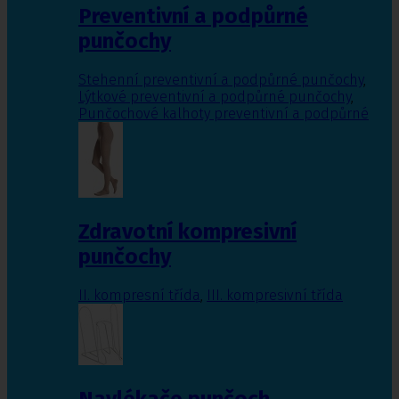
Preventivní a podpůrné
punčochy
Stehenní preventivní a podpůrné punčochy
,
Lýtkové preventivní a podpůrné punčochy
,
Punčochové kalhoty preventivní a podpůrné
Zdravotní kompresivní
punčochy
II. kompresní třída
,
III. kompresivní třída
Navlékače punčoch