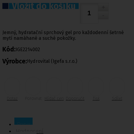
Vložit do košíku
Jemný, hydratační sprchový gel pro každodenní šetrné
mytí namáhané a suché pokožky.
Kód:
IGE2214002
Výrobce:
Hydrovital (Igefa s.r.o.)
Dotaz
Porovnat
Hlídač cen
Doporučit
Tisk
Sdílet
Popis
Hodnocení