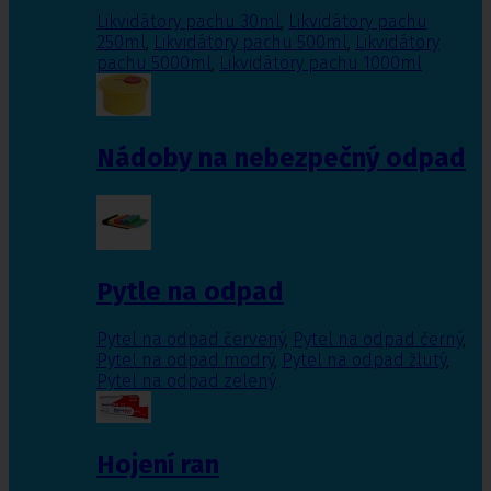
Likvidátory pachu 30ml
,
Likvidátory pachu
250ml
,
Likvidátory pachu 500ml
,
Likvidátory
pachu 5000ml
,
Likvidátory pachu 1000ml
Nádoby na nebezpečný odpad
Pytle na odpad
Pytel na odpad červený
,
Pytel na odpad černý
,
Pytel na odpad modrý
,
Pytel na odpad žlutý
,
Pytel na odpad zelený
Hojení ran