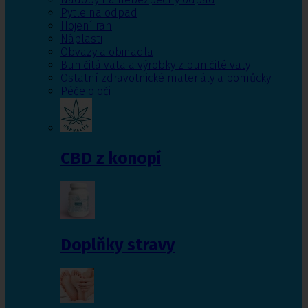
Pytle na odpad
Hojení ran
Náplasti
Obvazy a obinadla
Buničitá vata a výrobky z buničité vaty
Ostatní zdravotnické materiály a pomůcky
Péče o oči
CBD z konopí
Doplňky stravy