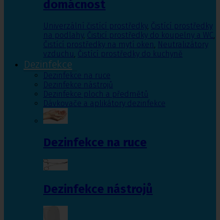
domácnost
Univerzální čistící prostředky
,
Čistící prostředky
na podlahy
,
Čisticí prostředky do koupelny a WC
,
Čistící prostředky na mytí oken
,
Neutralizátory
vzduchu
,
Čistící prostředky do kuchyně
Dezinfekce
Dezinfekce na ruce
Dezinfekce nástrojů
Dezinfekce ploch a předmětů
Dávkovače a aplikátory dezinfekce
Dezinfekce na ruce
Dezinfekce nástrojů