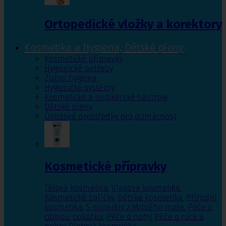
Ortopedické vložky a korektory
Kosmetika a hygiena, Dětské pleny
Kosmetické přípravky
Hygienické potřeby
Zubní hygiena
Hygienické systémy
Kosmetické a pedikérské nástroje
Dětské pleny
Úklidové prostředky pro domácnost
Kosmetické přípravky
Tělová kosmetika
,
Vlasová kosmetika
,
Kosmetické balíčky
,
Dětská kosmetika
,
Přírodní
kosmetika
,
S minerály z Mrtvého moře
,
Péče o
citlivou pokožku
,
Péče o nohy
,
Péče o ruce a