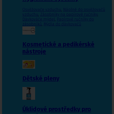
Osvěžovače vzduchu
,
Náplně do osvěžovačů
vzduchu
,
Zásobníky na papírové ručníky
,
Dávkováče mýdel
,
Papírové ručníky do
zásobníků
,
Mýdla do dávkovačů
Kosmetické a pedikérské
nástroje
Dětské pleny
Úklidové prostředky pro