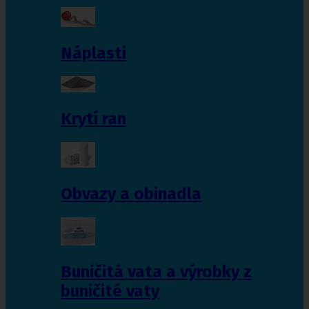
Náplasti
Krytí ran
Obvazy a obinadla
Buničitá vata a výrobky z
buničité vaty