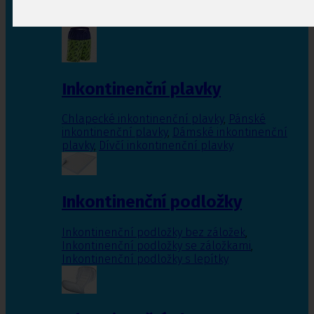
Inkontinenční vložky pro ženy
,
Inkontinenční
vložky pro muže
Inkontinenční plavky
Chlapecké inkontinenční plavky
,
Pánské
inkontinenční plavky
,
Dámské inkontinenční
plavky
,
Dívčí inkontinenční plavky
Inkontinenční podložky
Inkontinenční podložky bez záložek
,
Inkontinenční podložky se záložkami
,
Inkontinenční podložky s lepítky