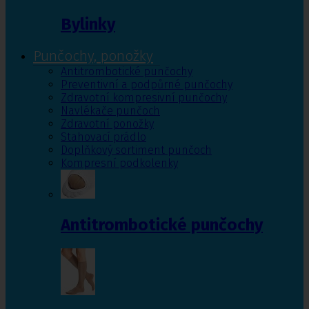
Bylinky
Punčochy, ponožky
Antitrombotické punčochy
Preventivní a podpůrné punčochy
Zdravotní kompresivní punčochy
Navlékače punčoch
Zdravotní ponožky
Stahovací prádlo
Doplňkový sortiment punčoch
Kompresní podkolenky
Antitrombotické punčochy