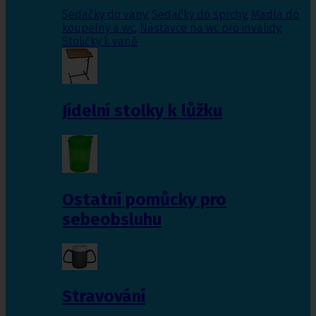
Sedačky do vany
,
Sedačky do sprchy
,
Madla do
koupelny a wc
,
Nástavce na wc pro invalidy
,
Stoličky k vaně
Jídelní stolky k lůžku
Ostatní pomůcky pro
sebeobsluhu
Stravování