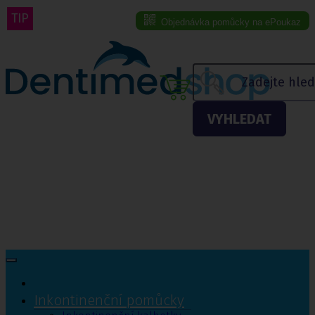
TIP
Objednávka pomůcky na ePoukaz
Menu eshopu
VYHLEDAT
Inkontinenční pomůcky