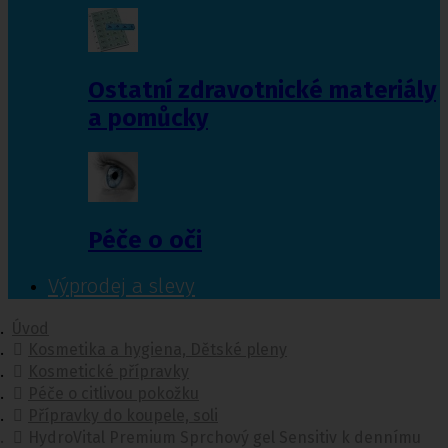
Ostatní zdravotnické materiály
a pomůcky
Péče o oči
Výprodej a slevy
Úvod
Kosmetika a hygiena, Dětské pleny
Kosmetické přípravky
Péče o citlivou pokožku
Přípravky do koupele, soli
HydroVital Premium Sprchový gel Sensitiv k dennímu