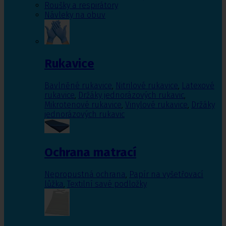
Roušky a respirátory
Návleky na obuv
Rukavice
Bavlněné rukavice
,
Nitrilové rukavice
,
Latexové
rukavice
,
Držáky jednorázových rukavic
,
Mikrotenové rukavice
,
Vinylové rukavice
,
Držáky
jednorázových rukavic
Ochrana matrací
Nepropustná ochrana
,
Papír na vyšetřovací
lůžka
,
Textilní savé podložky