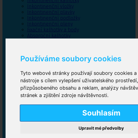
Inkontinenční kalhotky
Inkontinenční vložky
Inkontinenční plavky
Inkontinenční podložky
Inkontinenční pleny
Fixační kalhotky a body
Absorpční kalhotky
Péče o pánevní dno
Bylinky
Používáme soubory cookies
Tyto webové stránky používají soubory cookies a 
Inkontinenční kalhotky
nástroje s cílem vylepšení uživatelského prostředí
přizpůsobeného obsahu a reklam, analýzy návště
Plenkové kalhotky navlékací
,
Plenkové kalhotky
zalepovací
,
Inkontinenční kalhotky dámské
,
stránek a zjištění zdroje návštěvnosti.
Inkontinenční kalhotky pro muže
Souhlasím
Inkontinenční vložky
Upravit mé předvolby