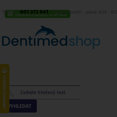
601 372 641
Telefon:
Volejte pondělí - pátek: 6:30 - 15
Objednávka pomůcky na ePoukaz
VYHLEDAT