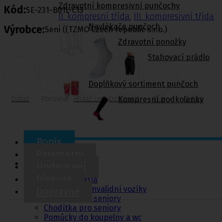
Zdravotní kompresivní punčochy
Kód:
SE-231-B01L-C13
II. kompresní třída
,
III. kompresivní třída
Navlékače punčoch
Výrobce:
Seni ((TZMO Czech republic s.r.o.)
Zdravotní ponožky
Stahovací prádlo
Doplňkový sortiment punčoch
Dotaz
Porovnat
Hlídač cen
Doporučit
Tisk
Sdílet
Kompresní podkolenky
Popis
Parametry
Pomůcky pro
sebeobsluhu
Hodnocení
Diskuze
Toaletní křesla
Mechanické invalidní vozíky
Dopravné
Pomůcky pro seniory
Chodítka pro seniory
Pomůcky do koupelny a wc