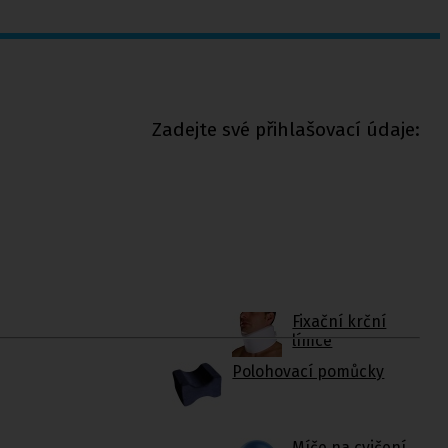
Zadejte své přihlašovací údaje:
Fixační krční
límce
Polohovací pomůcky
Míče na cvičení