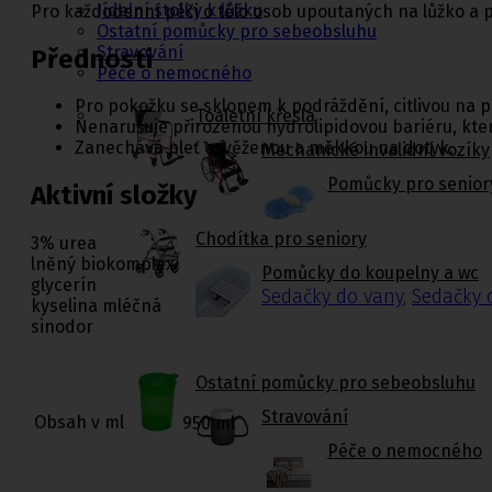
Jídelní stolky k lůžku
Pro každodenní péči o tělo osob upoutaných na lůžko a p
Ostatní pomůcky pro sebeobsluhu
Stravování
Přednosti
Péče o nemocného
Pro pokožku se sklonem k podráždění, citlivou na 
Toaletní křesla
Nenarušuje přirozenou hydrolipidovou bariéru, kter
Zanechává pleť osvěženou a měkkou na dotyk.
Mechanické invalidní vozíky
Pomůcky pro senior
Aktivní složky
Chodítka pro seniory
3% urea
lněný biokomplex
Pomůcky do koupelny a wc
glycerín
Sedačky do vany
,
Sedačky 
kyselina mléčná
sinodor
Ostatní pomůcky pro sebeobsluhu
Stravování
Obsah v ml
950 ml
Péče o nemocného