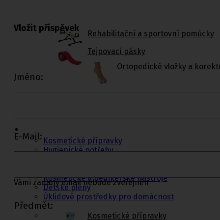
Vložit příspěvek
Rehabilitační a sportovní pomůcky
Tejpovací pásky
Ortopedické vložky a korekt
Jméno:
Kosmetika a
hygiena, Dětské
pleny
E-Mail:
Kosmetické přípravky
Hygienické potřeby
Zubní hygiena
Hygienické systémy
Kosmetické a pedikérské nástroje
Vámi zadaný email nebude zveřejněn
Dětské pleny
Úklidové prostředky pro domácnost
Předmět:
Kosmetické přípravky