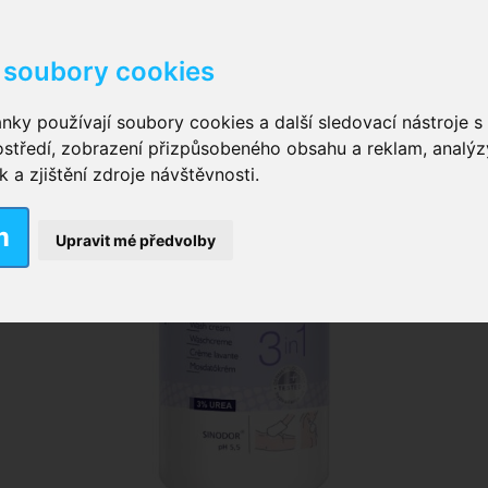
soubory cookies
kové kalhotky zalepovací
,
Inkontinenční kalhotky dámsk
nky používají soubory cookies a další sledovací nástroje s 
ostředí, zobrazení přizpůsobeného obsahu a reklam, analýz
ční vložky pro muže
a zjištění zdroje návštěvnosti.
m
nkontinenční plavky
,
Dámské inkontinenční plavky
,
Dívčí
Upravit mé předvolby
ek
,
Inkontinenční podložky se záložkami
,
Inkontinenční po