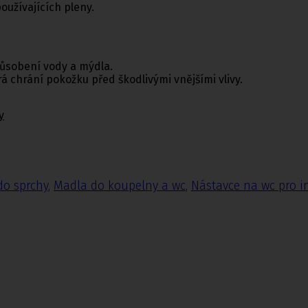
oužívajících pleny.
působení vody a mýdla.
á chrání pokožku před škodlivými vnějšími vlivy.
y
do sprchy
,
Madla do koupelny a wc
,
Nástavce na wc pro i