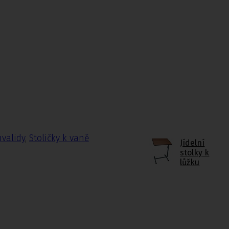
nvalidy
,
Stoličky k vaně
Jídelní
stolky k
lůžku