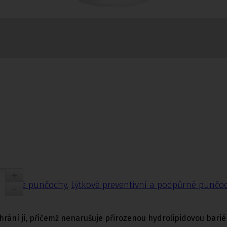
nčochy
odpůrné punčochy
,
Lýtkové preventivní a podpůrné punčo
hrání ji, přičemž nenarušuje přirozenou hydrolipidovou barié