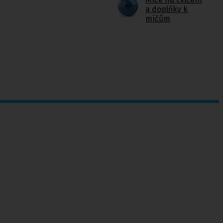
a doplňky k
míčům