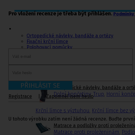
Pro vložení recenze je třeba být přihlášen.
Podmínky 
Ortopedie,
rehabilitace a
sport
Ortopedické návleky, bandáže a ortézy
Fixační krční límce
Polohovací pomůcky
Matrace a podložky proti proleženinám
Míče na cvičení a doplňky k míčům
Rehabilitační a sportovní pomůcky
Tejpovací pásky
Ortopedické vložky a korektory
PŘIHLÁSIT SE
Ortopedické návleky, bandáže a ort
Dolní končetiny
,
Trup
,
Horní konče
Registrace
|
Zapomněl jsem heslo
Krční límce s výztuhou
,
Krční límce bez v
U tohoto výrobku zatím není žádná recenze. Buďte první
Matrace a podložky proti proleženi
Matrace proti proleženinám
,
Podlo