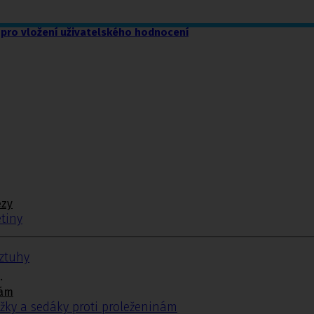
pro vložení uživatelského hodnocení
ézy
tiny
ýztuhy
.
nám
žky a sedáky proti proleženinám