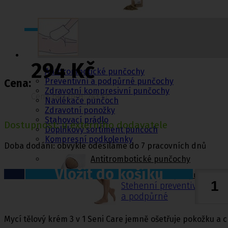
Punčochy,
ponožky
294 Kč
Antitrombotické punčochy
Preventivní a podpůrné punčochy
Cena:
Zdravotní kompresivní punčochy
Cena bez DPH: 243 Kč
Navlékače punčoch
Zdravotní ponožky
Stahovací prádlo
Dostupnost: u externího dodavatele
Doplňkový sortiment punčoch
Kompresní podkolenky
Doba dodání: obvykle odesíláme do 7 pracovních dnů
Antitrombotické punčochy
Vložit do košíku
Preventivní a podpůrné pu
Stehenní preventivní a p
a podpůrné
Mycí tělový krém 3 v 1 Seni Care jemně ošetřuje pokožku a c