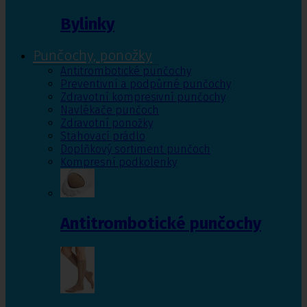
Bylinky
Punčochy, ponožky
Antitrombotické punčochy
Preventivní a podpůrné punčochy
Zdravotní kompresivní punčochy
Navlékače punčoch
Zdravotní ponožky
Stahovací prádlo
Doplňkový sortiment punčoch
Kompresní podkolenky
Antitrombotické punčochy