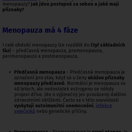
menopauzy?
Jak jdou postupně za sebou a jaké mají
příznaky?
Menopauza má 4 fáze
I celé období menopauzy lze rozdělit do
čtyř základních
fází
– předčasná menopauza, premenopauza,
perimenopauza a postmenopauza.
Předčasná menopauza
- Předčasná menopauza je
označení pro stav, když se u ženy
ukážou příznaky
menopauzy předčasně
. Normální je menopauza ve
40 letech, ale nedostatek estrogenu se někdy
projeví dříve. Jde o výjimečný jev provázený dalšími
zdravotními obtížemi. Často se v této souvislosti
vyskytují autoimunitní onemocnění
,
infekce
vaječníků
nebo genetické příčiny.
Premenopauza
- Premenopauza je
první etapou
. Je