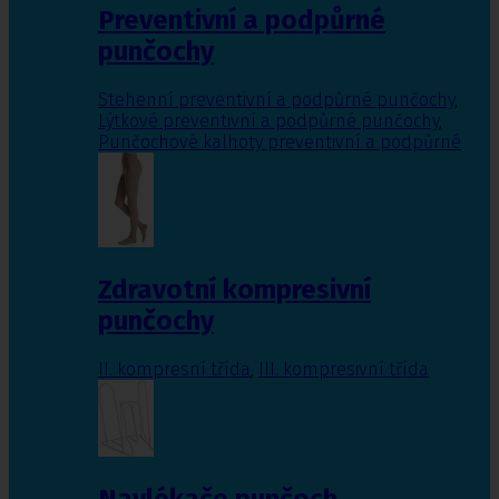
Preventivní a podpůrné
punčochy
Stehenní preventivní a podpůrné punčochy
,
Lýtkové preventivní a podpůrné punčochy
,
Punčochové kalhoty preventivní a podpůrné
Zdravotní kompresivní
punčochy
II. kompresní třída
,
III. kompresivní třída
Navlékače punčoch