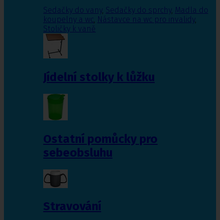
Sedačky do vany
,
Sedačky do sprchy
,
Madla do
koupelny a wc
,
Nástavce na wc pro invalidy
,
Stoličky k vaně
Jídelní stolky k lůžku
Ostatní pomůcky pro
sebeobsluhu
Stravování