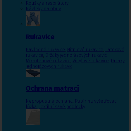
Roušky a respirátory
Návleky na obuv
Rukavice
Bavlněné rukavice
,
Nitrilové rukavice
,
Latexové
rukavice
,
Držáky jednorázových rukavic
,
Mikrotenové rukavice
,
Vinylové rukavice
,
Držáky
jednorázových rukavic
Ochrana matrací
Nepropustná ochrana
,
Papír na vyšetřovací
lůžka
,
Textilní savé podložky