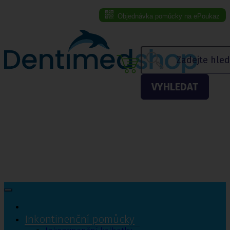
Objednávka pomůcky na ePoukaz
Menu eshopu
VYHLEDAT
Inkontinenční pomůcky