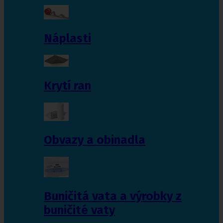
Náplasti
Krytí ran
Obvazy a obinadla
Buničitá vata a výrobky z
buničité vaty