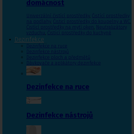
domácnost
Univerzální čistící prostředky
,
Čistící prostředky
na podlahy
,
Čisticí prostředky do koupelny a WC
,
Čistící prostředky na mytí oken
,
Neutralizátory
vzduchu
,
Čistící prostředky do kuchyně
Dezinfekce
Dezinfekce na ruce
Dezinfekce nástrojů
Dezinfekce ploch a předmětů
Dávkovače a aplikátory dezinfekce
Dezinfekce na ruce
Dezinfekce nástrojů