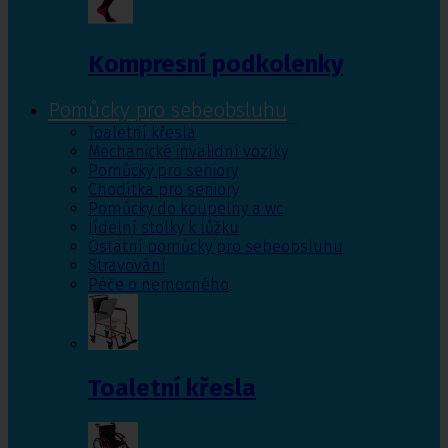
Kompresní podkolenky
Pomůcky pro sebeobsluhu
Toaletní křesla
Mechanické invalidní vozíky
Pomůcky pro seniory
Chodítka pro seniory
Pomůcky do koupelny a wc
Jídelní stolky k lůžku
Ostatní pomůcky pro sebeobsluhu
Stravování
Péče o nemocného
Toaletní křesla