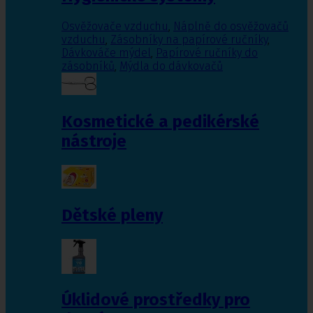
Osvěžovače vzduchu
,
Náplně do osvěžovačů
vzduchu
,
Zásobníky na papírové ručníky
,
Dávkováče mýdel
,
Papírové ručníky do
zásobníků
,
Mýdla do dávkovačů
Kosmetické a pedikérské
nástroje
Dětské pleny
Úklidové prostředky pro