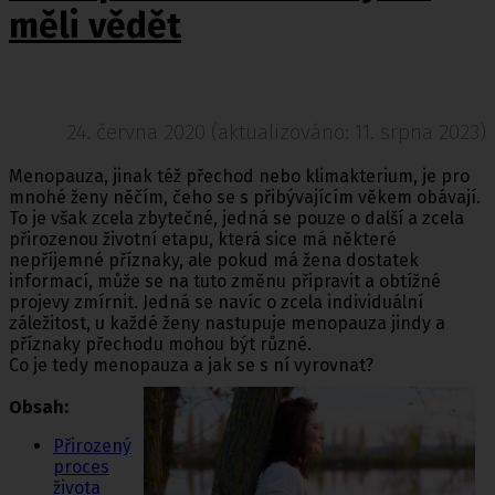
měli vědět
24. června 2020 (aktualizováno: 11. srpna 2023)
Menopauza, jinak též přechod nebo klimakterium, je pro
mnohé ženy něčím, čeho se s přibývajícím věkem obávají.
To je však zcela zbytečné, jedná se pouze o další a zcela
přirozenou životní etapu, která sice má některé
nepříjemné příznaky, ale pokud má žena dostatek
informací, může se na tuto změnu připravit a obtížné
projevy zmírnit. Jedná se navíc o zcela individuální
záležitost, u každé ženy nastupuje menopauza jindy a
příznaky přechodu mohou být různé.
Co je tedy menopauza a jak se s ní vyrovnat?
Obsah:​
Přirozený
proces
života