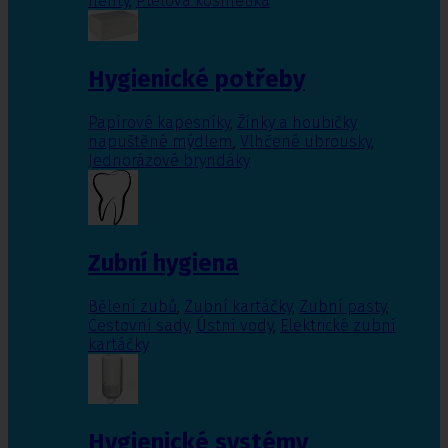
nehty
,
Pleťová kosmetika
Hygienické potřeby
Papírové kapesníky
,
Žínky a houbičky
napuštěné mýdlem
,
Vlhčené ubrousky
,
Jednorázové bryndáky
Zubní hygiena
Bělení zubů
,
Zubní kartáčky
,
Zubní pasty
,
Cestovní sady
,
Ústní vody
,
Elektrické zubní
kartáčky
Hygienické systémy