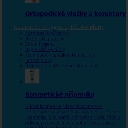
Ortopedické vložky a korektory
Kosmetika a hygiena, Dětské pleny
Kosmetické přípravky
Hygienické potřeby
Zubní hygiena
Hygienické systémy
Kosmetické a pedikérské nástroje
Dětské pleny
Úklidové prostředky pro domácnost
Kosmetické přípravky
Tělová kosmetika
,
Vlasová kosmetika
,
Kosmetické balíčky
,
Dětská kosmetika
,
Přírodní
kosmetika
,
S minerály z Mrtvého moře
,
Péče o
citlivou pokožku
,
Péče o nohy
,
Péče o ruce a