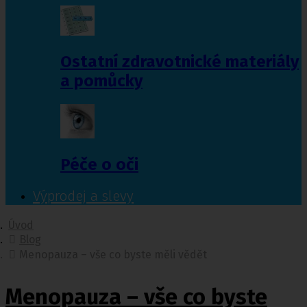
Ostatní zdravotnické materiály
a pomůcky
Péče o oči
Výprodej a slevy
Úvod
Blog
Menopauza – vše co byste měli vědět
Menopauza – vše co byste