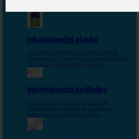
Inkontinenční vložky pro ženy
,
Inkontinenční
vložky pro muže
Inkontinenční plavky
Chlapecké inkontinenční plavky
,
Pánské
inkontinenční plavky
,
Dámské inkontinenční
plavky
,
Dívčí inkontinenční plavky
Inkontinenční podložky
Inkontinenční podložky bez záložek
,
Inkontinenční podložky se záložkami
,
Inkontinenční podložky s lepítky