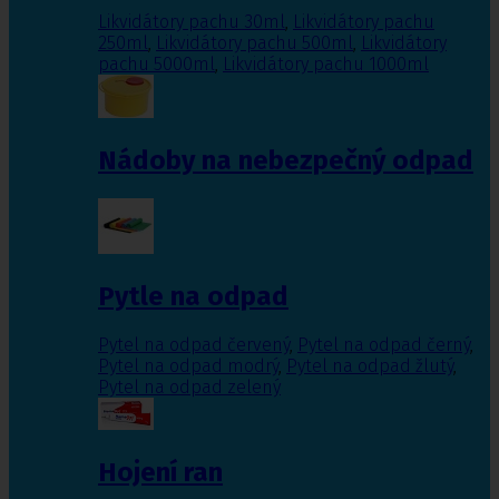
Likvidátory pachu 30ml
,
Likvidátory pachu
250ml
,
Likvidátory pachu 500ml
,
Likvidátory
pachu 5000ml
,
Likvidátory pachu 1000ml
Nádoby na nebezpečný odpad
Pytle na odpad
Pytel na odpad červený
,
Pytel na odpad černý
,
Pytel na odpad modrý
,
Pytel na odpad žlutý
,
Pytel na odpad zelený
Hojení ran