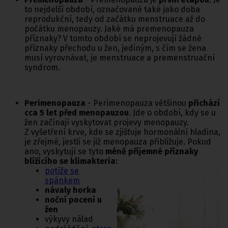
to nejdelší období, označované také jako doba
reprodukční, tedy od začátku menstruace až do
počátku menopauzy. Jaké má premenopauza
příznaky? V tomto období se neprojevují žádné
příznaky přechodu u žen, jediným, s čím se žena
musí vyrovnávat, je menstruace a premenstruační
syndrom.
Perimenopauza
- Perimenopauza většinou
přichází
cca 5 let před menopauzou
. Jde o období, kdy se u
žen začínají vyskytovat projevy menopauzy.
Z vyšetření krve, kde se zjišťuje hormonální hladina,
je zřejmé, jestli se již menopauza přibližuje. Pokud
ano, vyskytují se tyto
méně příjemné příznaky
blížícího se klimakteria:
potíže se
spánkem
návaly horka
noční pocení u
žen
výkyvy nálad