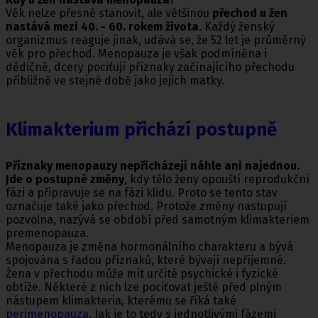
Věk nelze přesně stanovit, ale většinou
přechod u žen
nastává mezi 40. - 60. rokem života
. Každý ženský
organizmus reaguje jinak, udává se, že 52 let je průměrný
věk pro přechod. Menopauza je však podmíněna i
dědičně, dcery pociťují příznaky začínajícího přechodu
přibližně ve stejné době jako jejich matky.
Klimakterium přichází postupně
Příznaky menopauzy nepřicházejí náhle ani najednou.
Jde o postupné změny
, kdy tělo ženy opouští reprodukční
fázi a připravuje se na fázi klidu. Proto se tento stav
označuje také jako přechod. Protože změny nastupují
pozvolna, nazývá se období před samotným klimakteriem
premenopauza.
Menopauza je změna hormonálního charakteru a bývá
spojována s řadou příznaků, které bývají nepříjemné.
Žena v přechodu může mít určité psychické i fyzické
obtíže. Některé z nich lze pociťovat ještě před plným
nástupem klimakteria, kterému se říká také
perimenopauza
. Jak je to tedy s jednotlivými fázemi