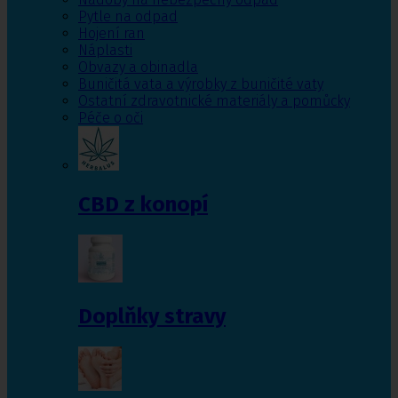
Pytle na odpad
Hojení ran
Náplasti
Obvazy a obinadla
Buničitá vata a výrobky z buničité vaty
Ostatní zdravotnické materiály a pomůcky
Péče o oči
CBD z konopí
Doplňky stravy