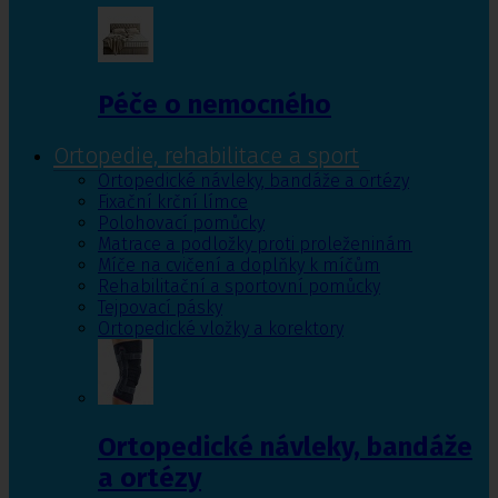
Péče o nemocného
Ortopedie, rehabilitace a sport
Ortopedické návleky, bandáže a ortézy
Fixační krční límce
Polohovací pomůcky
Matrace a podložky proti proleženinám
Míče na cvičení a doplňky k míčům
Rehabilitační a sportovní pomůcky
Tejpovací pásky
Ortopedické vložky a korektory
Ortopedické návleky, bandáže
a ortézy