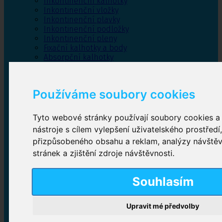
Inkontinenční kalhotky
Inkontinenční vložky
Inkontinenční plavky
Inkontinenční podložky
Inkontinenční pleny
Fixační kalhotky a body
Absorpční kalhotky
Péče o pánevní dno
Bylinky
Používáme soubory cookies
Tyto webové stránky používají soubory cookies a 
Inkontinenční kalhotky
nástroje s cílem vylepšení uživatelského prostředí
přizpůsobeného obsahu a reklam, analýzy návště
Plenkové kalhotky navlékací
,
Plenkové kalhotky
zalepovací
,
Inkontinenční kalhotky dámské
,
stránek a zjištění zdroje návštěvnosti.
Inkontinenční kalhotky pro muže
Souhlasím
Inkontinenční vložky
Upravit mé předvolby