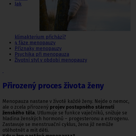
Jak
klimakterium přichází?
4 fáze menopauzy
Příznaky menopauzy
Psychika při menopauza
Životní styl v období menopauzy
Přirozený proces života ženy
Menopauza nastane v životě každé ženy. Nejde o nemoc,
ale o zcela přirozený
projev postupného stárnutí
ženského těla
. Utlumuje se funkce vaječníků, snižuje se
hladina ženských hormonů – progesteronu a estrogenu.
Zastavuje se menstruační cyklus, žena již nemůže
otěhotnět a mít děti.
Kdy u žen nastává menopauza?