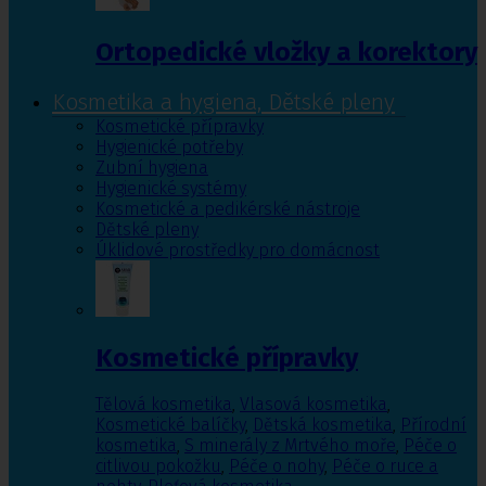
Ortopedické vložky a korektory
Kosmetika a hygiena, Dětské pleny
Kosmetické přípravky
Hygienické potřeby
Zubní hygiena
Hygienické systémy
Kosmetické a pedikérské nástroje
Dětské pleny
Úklidové prostředky pro domácnost
Kosmetické přípravky
Tělová kosmetika
,
Vlasová kosmetika
,
Kosmetické balíčky
,
Dětská kosmetika
,
Přírodní
kosmetika
,
S minerály z Mrtvého moře
,
Péče o
citlivou pokožku
,
Péče o nohy
,
Péče o ruce a