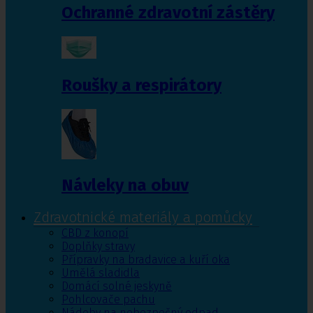
Ochranné zdravotní zástěry
Roušky a respirátory
Návleky na obuv
Zdravotnické materiály a pomůcky
CBD z konopí
Doplňky stravy
Přípravky na bradavice a kuří oka
Umělá sladidla
Domácí solné jeskyně
Pohlcovače pachu
Nádoby na nebezpečný odpad