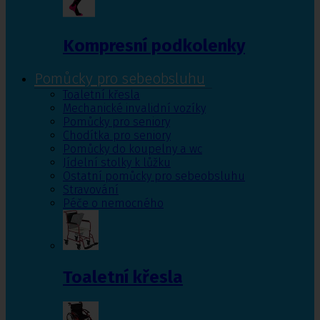
Kompresní podkolenky
Pomůcky pro sebeobsluhu
Toaletní křesla
Mechanické invalidní vozíky
Pomůcky pro seniory
Chodítka pro seniory
Pomůcky do koupelny a wc
Jídelní stolky k lůžku
Ostatní pomůcky pro sebeobsluhu
Stravování
Péče o nemocného
Toaletní křesla