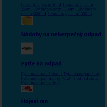
Likvidátory pachu 30ml
,
Likvidátory pachu
250ml
,
Likvidátory pachu 500ml
,
Likvidátory
pachu 5000ml
,
Likvidátory pachu 1000ml
Nádoby na nebezpečný odpad
Pytle na odpad
Pytel na odpad červený
,
Pytel na odpad černý
,
Pytel na odpad modrý
,
Pytel na odpad žlutý
,
Pytel na odpad zelený
Hojení ran