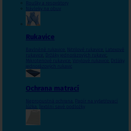
Roušky a respirátory
Návleky na obuv
Rukavice
Bavlněné rukavice
,
Nitrilové rukavice
,
Latexové
rukavice
,
Držáky jednorázových rukavic
,
Mikrotenové rukavice
,
Vinylové rukavice
,
Držáky
jednorázových rukavic
Ochrana matrací
Nepropustná ochrana
,
Papír na vyšetřovací
lůžka
,
Textilní savé podložky