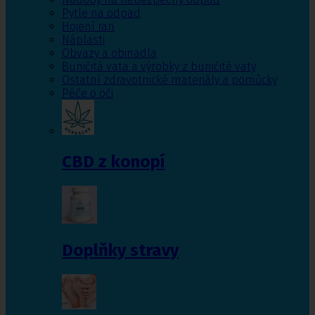
Pytle na odpad
Hojení ran
Náplasti
Obvazy a obinadla
Buničitá vata a výrobky z buničité vaty
Ostatní zdravotnické materiály a pomůcky
Péče o oči
CBD z konopí
Doplňky stravy