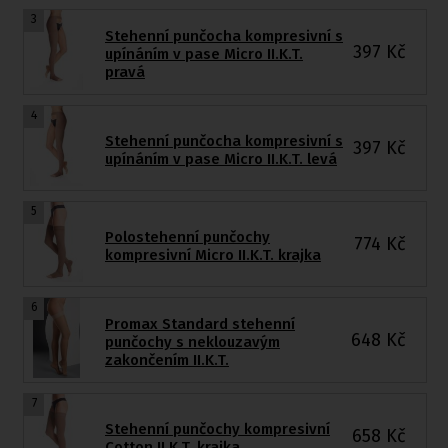
3
Stehenní punčocha kompresivní s
397
Kč
upínáním v pase Micro II.K.T.
pravá
4
Stehenní punčocha kompresivní s
397
Kč
upínáním v pase Micro II.K.T. levá
5
Polostehenní punčochy
774
Kč
kompresivní Micro II.K.T. krajka
6
Promax Standard stehenní
648
Kč
punčochy s neklouzavým
zakončením II.K.T.
7
Stehenní punčochy kompresivní
658
Kč
Cotton II.K.T. krajka