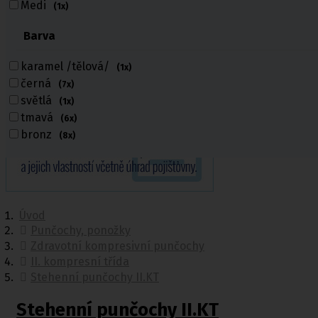
Medi
(1x)
Barva
karamel /tělová/
(1x)
černá
(7x)
světlá
(1x)
tmavá
(6x)
bronz
(8x)
Úvod
Punčochy, ponožky
Zdravotní kompresivní punčochy
II. kompresní třída
Stehenní punčochy II.KT
Stehenní punčochy II.KT