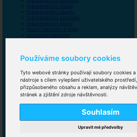
Inkontinenční kalhotky
Inkontinenční vložky
Inkontinenční plavky
Inkontinenční podložky
Inkontinenční pleny
Fixační kalhotky a body
Absorpční kalhotky
Péče o pánevní dno
Bylinky
Používáme soubory cookies
Tyto webové stránky používají soubory cookies a 
Inkontinenční kalhotky
nástroje s cílem vylepšení uživatelského prostředí
přizpůsobeného obsahu a reklam, analýzy návště
Plenkové kalhotky navlékací
,
Plenkové kalhotky
zalepovací
,
Inkontinenční kalhotky dámské
,
stránek a zjištění zdroje návštěvnosti.
Inkontinenční kalhotky pro muže
Souhlasím
Inkontinenční vložky
Upravit mé předvolby