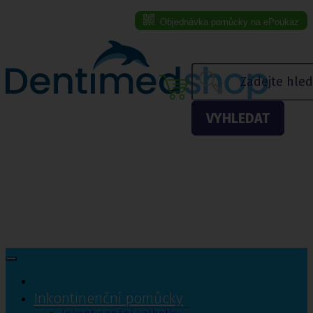
Objednávka pomůcky na ePoukaz
Menu eshopu
VYHLEDAT
Inkontinenční pomůcky