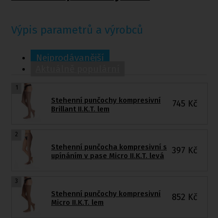
Výpis parametrů a výrobců
Nejprodávanější
Aktuálně populární
1
Stehenní punčochy kompresivní
745
Kč
Brillant II.K.T. lem
2
Stehenní punčocha kompresivní s
397
Kč
upínáním v pase Micro II.K.T. levá
3
Stehenní punčochy kompresivní
852
Kč
Micro II.K.T. lem