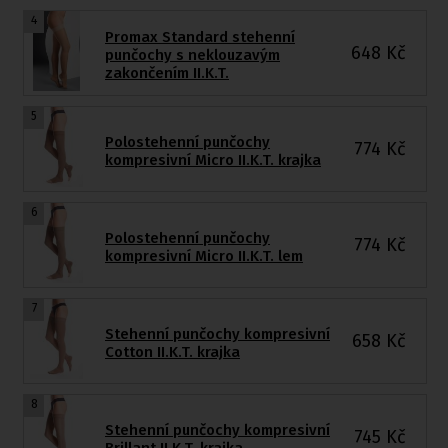
4
Promax Standard stehenní
648
Kč
punčochy s neklouzavým
zakončením II.K.T.
5
Polostehenní punčochy
774
Kč
kompresivní Micro II.K.T. krajka
6
Polostehenní punčochy
774
Kč
kompresivní Micro II.K.T. lem
7
Stehenní punčochy kompresivní
658
Kč
Cotton II.K.T. krajka
8
Stehenní punčochy kompresivní
745
Kč
Brillant II.K.T. krajka