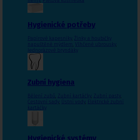
nehty
,
Pleťová kosmetika
Hygienické potřeby
Papírové kapesníky
,
Žínky a houbičky
napuštěné mýdlem
,
Vlhčené ubrousky
,
Jednorázové bryndáky
Zubní hygiena
Bělení zubů
,
Zubní kartáčky
,
Zubní pasty
,
Cestovní sady
,
Ústní vody
,
Elektrické zubní
kartáčky
Hygienické systémy