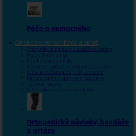
Péče o nemocného
Ortopedie, rehabilitace a sport
Ortopedické návleky, bandáže a ortézy
Fixační krční límce
Polohovací pomůcky
Matrace a podložky proti proleženinám
Míče na cvičení a doplňky k míčům
Rehabilitační a sportovní pomůcky
Tejpovací pásky
Ortopedické vložky a korektory
Ortopedické návleky, bandáže
a ortézy