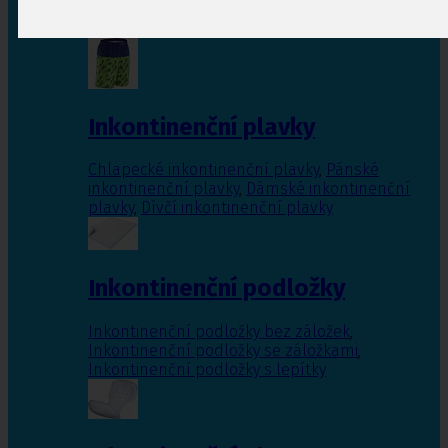
Inkontinenční vložky pro ženy
,
Inkontinenční
vložky pro muže
Inkontinenční plavky
Chlapecké inkontinenční plavky
,
Pánské
inkontinenční plavky
,
Dámské inkontinenční
plavky
,
Dívčí inkontinenční plavky
Inkontinenční podložky
Inkontinenční podložky bez záložek
,
Inkontinenční podložky se záložkami
,
Inkontinenční podložky s lepítky