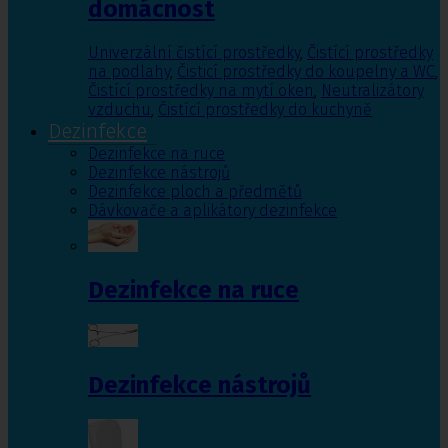
domácnost
Univerzální čistící prostředky
,
Čistící prostředky
na podlahy
,
Čisticí prostředky do koupelny a WC
,
Čistící prostředky na mytí oken
,
Neutralizátory
vzduchu
,
Čistící prostředky do kuchyně
Dezinfekce
Dezinfekce na ruce
Dezinfekce nástrojů
Dezinfekce ploch a předmětů
Dávkovače a aplikátory dezinfekce
Dezinfekce na ruce
Dezinfekce nástrojů