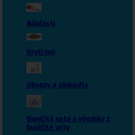
Náplasti
Krytí ran
Obvazy a obinadla
Buničitá vata a výrobky z
buničité vaty