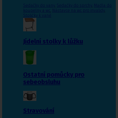
Sedačky do vany
,
Sedačky do sprchy
,
Madla do
koupelny a wc
,
Nástavce na wc pro invalidy
,
Stoličky k vaně
Jídelní stolky k lůžku
Ostatní pomůcky pro
sebeobsluhu
Stravování