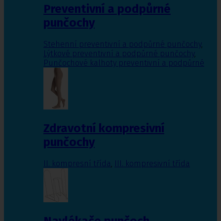
Preventivní a podpůrné
punčochy
Stehenní preventivní a podpůrné punčochy
,
Lýtkové preventivní a podpůrné punčochy
,
Punčochové kalhoty preventivní a podpůrné
Zdravotní kompresivní
punčochy
II. kompresní třída
,
III. kompresivní třída
Navlékače punčoch