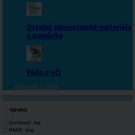
Ostatní zdravotnické materiály
a pomůcky
Péče o oči
Výprodej a slevy
601 372 641
Výrobci
461 616 039
volejte
Dentimed
(1x)
MAXIS
(11x)