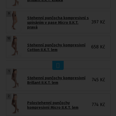
9
Stehenní punčocha kompresivní s
397
Kč
upínáním v pase Micro II.K.T.
pravá
10
Stehenní punčochy kompresivní
658
Kč
Cotton II.K.T. lem
1
Stehenní punčochy kompresivní
745
Kč
Brillant II.K.T. lem
2
Polostehenní punčochy
774
Kč
kompresivní Micro II.K.T. lem