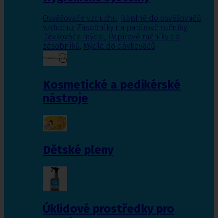
Osvěžovače vzduchu
,
Náplně do osvěžovačů
vzduchu
,
Zásobníky na papírové ručníky
,
Dávkováče mýdel
,
Papírové ručníky do
zásobníků
,
Mýdla do dávkovačů
Kosmetické a pedikérské
nástroje
Dětské pleny
Úklidové prostředky pro