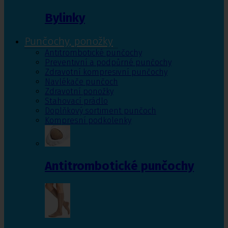
Bylinky
Punčochy, ponožky
Antitrombotické punčochy
Preventivní a podpůrné punčochy
Zdravotní kompresivní punčochy
Navlékače punčoch
Zdravotní ponožky
Stahovací prádlo
Doplňkový sortiment punčoch
Kompresní podkolenky
Antitrombotické punčochy