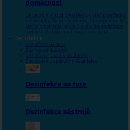
domácnost
Univerzální čistící prostředky
,
Čistící prostředky
na podlahy
,
Čisticí prostředky do koupelny a WC
,
Čistící prostředky na mytí oken
,
Neutralizátory
vzduchu
,
Čistící prostředky do kuchyně
Dezinfekce
Dezinfekce na ruce
Dezinfekce nástrojů
Dezinfekce ploch a předmětů
Dávkovače a aplikátory dezinfekce
Dezinfekce na ruce
Dezinfekce nástrojů