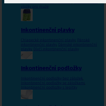
Inkontinenční vložky pro ženy
,
Inkontinenční
vložky pro muže
Inkontinenční plavky
Chlapecké inkontinenční plavky
,
Pánské
inkontinenční plavky
,
Dámské inkontinenční
plavky
,
Dívčí inkontinenční plavky
Inkontinenční podložky
Inkontinenční podložky bez záložek
,
Inkontinenční podložky se záložkami
,
Inkontinenční podložky s lepítky