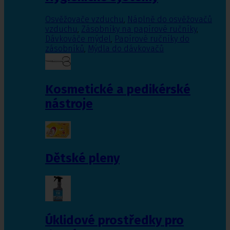
Osvěžovače vzduchu
,
Náplně do osvěžovačů
vzduchu
,
Zásobníky na papírové ručníky
,
Dávkováče mýdel
,
Papírové ručníky do
zásobníků
,
Mýdla do dávkovačů
Kosmetické a pedikérské
nástroje
Dětské pleny
Úklidové prostředky pro