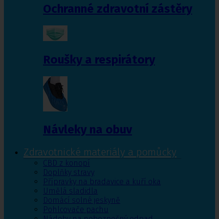
Ochranné zdravotní zástěry
Roušky a respirátory
Návleky na obuv
Zdravotnické materiály a pomůcky
CBD z konopí
Doplňky stravy
Přípravky na bradavice a kuří oka
Umělá sladidla
Domácí solné jeskyně
Pohlcovače pachu
Nádoby na nebezpečný odpad