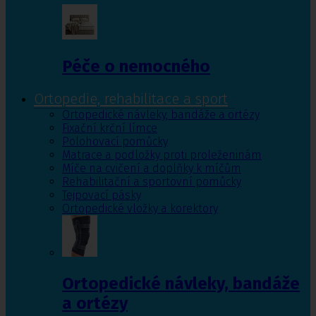
Péče o nemocného
Ortopedie, rehabilitace a sport
Ortopedické návleky, bandáže a ortézy
Fixační krční límce
Polohovací pomůcky
Matrace a podložky proti proleženinám
Míče na cvičení a doplňky k míčům
Rehabilitační a sportovní pomůcky
Tejpovací pásky
Ortopedické vložky a korektory
Ortopedické návleky, bandáže
a ortézy