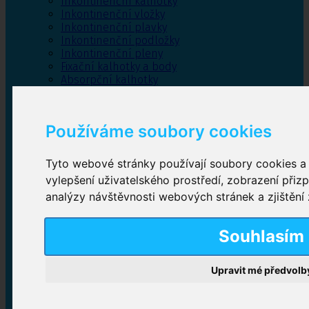
Inkontinenční kalhotky
Inkontinenční vložky
Inkontinenční plavky
Inkontinenční podložky
Inkontinenční pleny
Fixační kalhotky a body
Absorpční kalhotky
Péče o pánevní dno
Bylinky
Používáme soubory cookies
Tyto webové stránky používají soubory cookies a d
Inkontinenční kalhotky
vylepšení uživatelského prostředí, zobrazení při
analýzy návštěvnosti webových stránek a zjištění 
Plenkové kalhotky navlékací
,
Plenkové kalhotky
zalepovací
,
Inkontinenční kalhotky dámské
,
Inkontinenční kalhotky pro muže
Souhlasím
Upravit mé předvolb
Inkontinenční vložky