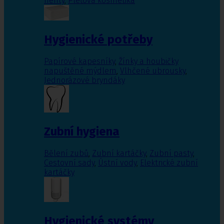
nehty
,
Pleťová kosmetika
Hygienické potřeby
Papírové kapesníky
,
Žínky a houbičky
napuštěné mýdlem
,
Vlhčené ubrousky
,
Jednorázové bryndáky
Zubní hygiena
Bělení zubů
,
Zubní kartáčky
,
Zubní pasty
,
Cestovní sady
,
Ústní vody
,
Elektrické zubní
kartáčky
Hygienické systémy