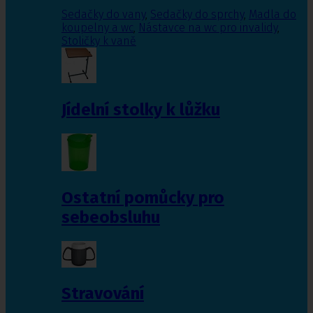
Sedačky do vany
,
Sedačky do sprchy
,
Madla do
koupelny a wc
,
Nástavce na wc pro invalidy
,
Stoličky k vaně
Jídelní stolky k lůžku
Ostatní pomůcky pro
sebeobsluhu
Stravování