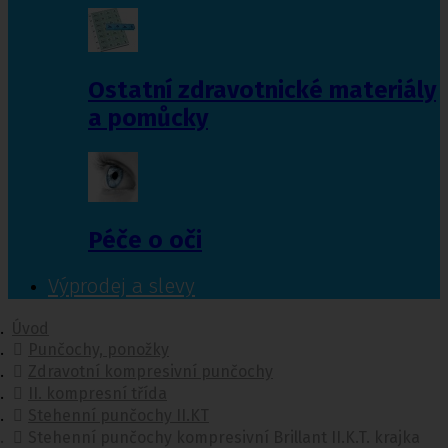
Ostatní zdravotnické materiály
a pomůcky
Péče o oči
Výprodej a slevy
Úvod
Punčochy, ponožky
Zdravotní kompresivní punčochy
II. kompresní třída
Stehenní punčochy II.KT
Stehenní punčochy kompresivní Brillant II.K.T. krajka