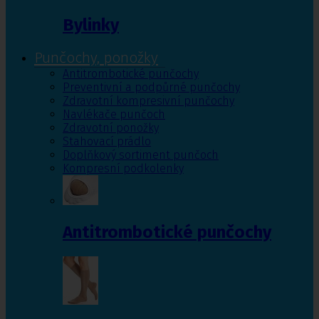
Bylinky
Punčochy, ponožky
Antitrombotické punčochy
Preventivní a podpůrné punčochy
Zdravotní kompresivní punčochy
Navlékače punčoch
Zdravotní ponožky
Stahovací prádlo
Doplňkový sortiment punčoch
Kompresní podkolenky
Antitrombotické punčochy