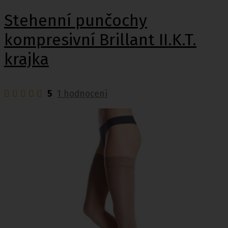
Stehenní punčochy
kompresivní Brillant II.K.T.
krajka
5
1 hodnocení