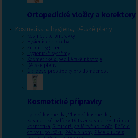
Ortopedické vložky a korektory
Kosmetika a hygiena, Dětské pleny
Kosmetické přípravky
Hygienické potřeby
Zubní hygiena
Hygienické systémy
Kosmetické a pedikérské nástroje
Dětské pleny
Úklidové prostředky pro domácnost
Kosmetické přípravky
Tělová kosmetika
,
Vlasová kosmetika
,
Kosmetické balíčky
,
Dětská kosmetika
,
Přírodní
kosmetika
,
S minerály z Mrtvého moře
,
Péče o
citlivou pokožku
,
Péče o nohy
,
Péče o ruce a