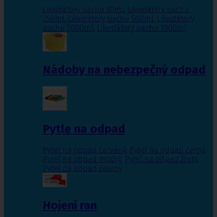
Likvidátory pachu 30ml
,
Likvidátory pachu
250ml
,
Likvidátory pachu 500ml
,
Likvidátory
pachu 5000ml
,
Likvidátory pachu 1000ml
Nádoby na nebezpečný odpad
Pytle na odpad
Pytel na odpad červený
,
Pytel na odpad černý
,
Pytel na odpad modrý
,
Pytel na odpad žlutý
,
Pytel na odpad zelený
Hojení ran