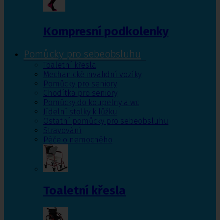
Kompresní podkolenky
Pomůcky pro sebeobsluhu
Toaletní křesla
Mechanické invalidní vozíky
Pomůcky pro seniory
Chodítka pro seniory
Pomůcky do koupelny a wc
Jídelní stolky k lůžku
Ostatní pomůcky pro sebeobsluhu
Stravování
Péče o nemocného
Toaletní křesla