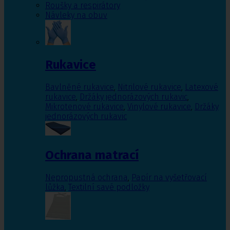
Roušky a respirátory
Návleky na obuv
Rukavice
Bavlněné rukavice
,
Nitrilové rukavice
,
Latexové
rukavice
,
Držáky jednorázových rukavic
,
Mikrotenové rukavice
,
Vinylové rukavice
,
Držáky
jednorázových rukavic
Ochrana matrací
Nepropustná ochrana
,
Papír na vyšetřovací
lůžka
,
Textilní savé podložky