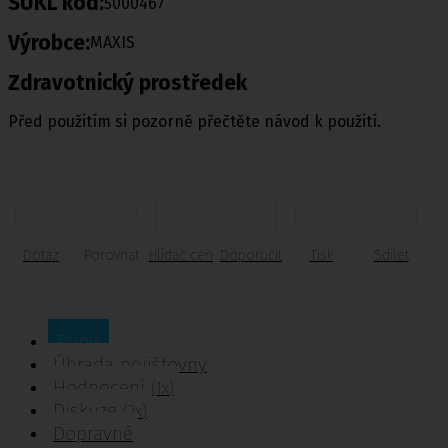
SUKL kód:
5000467
Výrobce:
MAXIS
Zdravotnický prostředek
Před použitím si pozorně přečtěte návod k použití.
Dotaz
Porovnat
Hlídač cen
Doporučit
Tisk
Sdílet
Popis
Úhrada pojišťovny
Hodnocení
(1x)
Diskuze
(2x)
Dopravné