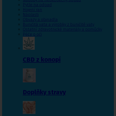
Pytle na odpad
Hojení ran
Náplasti
Obvazy a obinadla
Buničitá vata a výrobky z buničité vaty
Ostatní zdravotnické materiály a pomůcky
Péče o oči
CBD z konopí
Doplňky stravy