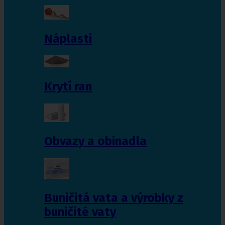
Náplasti
Krytí ran
Obvazy a obinadla
Buničitá vata a výrobky z
buničité vaty