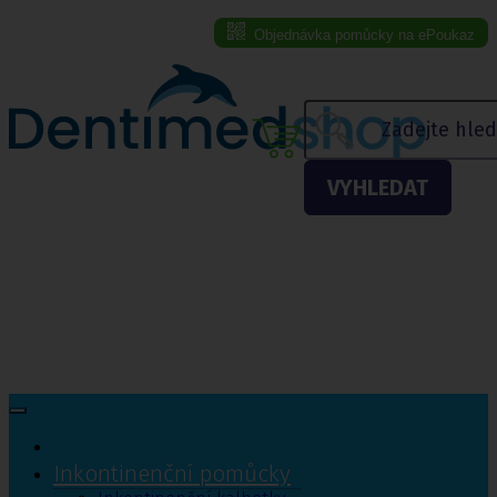
Objednávka pomůcky na ePoukaz
Menu eshopu
VYHLEDAT
Inkontinenční pomůcky