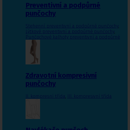
Preventivní a podpůrné
punčochy
Stehenní preventivní a podpůrné punčochy
,
Lýtkové preventivní a podpůrné punčochy
,
Punčochové kalhoty preventivní a podpůrné
Zdravotní kompresivní
punčochy
II. kompresní třída
,
III. kompresivní třída
Navlékače punčoch