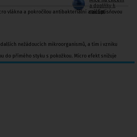
a doplňky k
míčům
o vlákna a pokročilou antibakteriální a antiplísňovou
 dalších nežádoucích mikroorganismů, a tím i vzniku
dou do přímého styku s pokožkou. Micro efekt snižuje