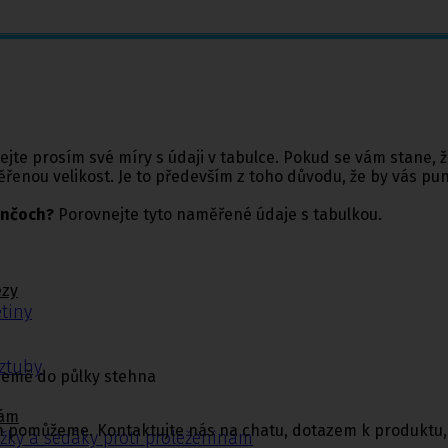
jte prosím své míry s údaji v tabulce. Pokud se vám stane, 
ěřenou velikost. Je to především z toho důvodu, že by vás pu
unčoch?
Porovnejte tyto naměřené údaje s tabulkou.
ézy
tiny
ýztuhy
země do půlky stehna
nám
di vám pomůžeme. Kontaktujte nás na chatu, dotazem k produk
žky a sedáky proti proleženinám