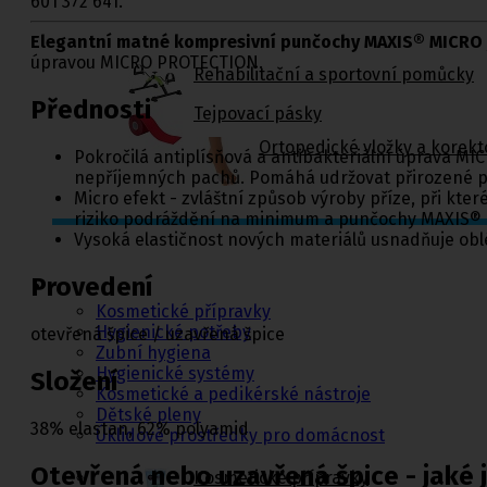
601 372 641.
Elegantní matné kompresivní punčochy MAXIS® MICRO
úpravou MICRO PROTECTION.
Rehabilitační a sportovní pomůcky
Přednosti
Tejpovací pásky
Ortopedické vložky a korekt
Pokročilá antiplísňová a antibakteriální úprava MI
nepříjemných pachů. Pomáhá udržovat přirozené p
Micro efekt - zvláštní způsob výroby příze, při kt
riziko podráždění na minimum a punčochy MAXIS® M
Vysoká elastičnost nových materiálů usnadňuje obl
Kosmetika a
hygiena, Dětské
Provedení
pleny
Kosmetické přípravky
Hygienické potřeby
otevřená špice / uzavřená špice
Zubní hygiena
Hygienické systémy
Složení
Kosmetické a pedikérské nástroje
Dětské pleny
38% elastan, 62% polyamid
Úklidové prostředky pro domácnost
Kosmetické přípravky