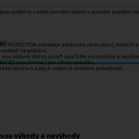
jsou vyráběny z velmi jemného úpletu s vysokým podílem micr
ory
CRO PROTECTION zabraňuje především růstu plísní, bakterií a
rostředí na pokožce.
eré jsou veškerá vlákna Lycra® opleTENA mikrovlákny a nepřij
ICRO jsou vhodné i pro citlivou pokožku.
ékání punčoch a jejich nošení je mnohem pohodlnější.