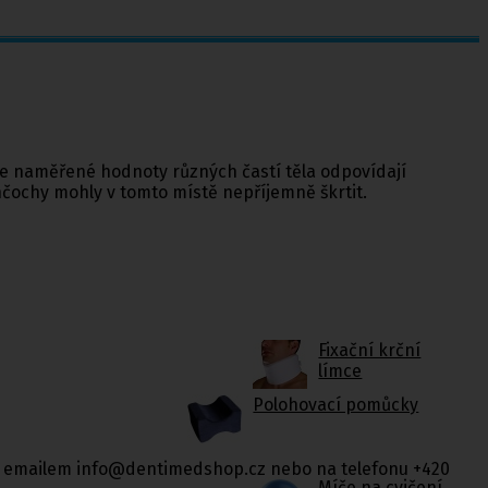
že naměřené hodnoty různých častí těla odpovídají
nčochy mohly v tomto místě nepříjemně škrtit.
Fixační krční
límce
Polohovací pomůcky
tu, emailem info@dentimedshop.cz nebo na telefonu +420
Míče na cvičení