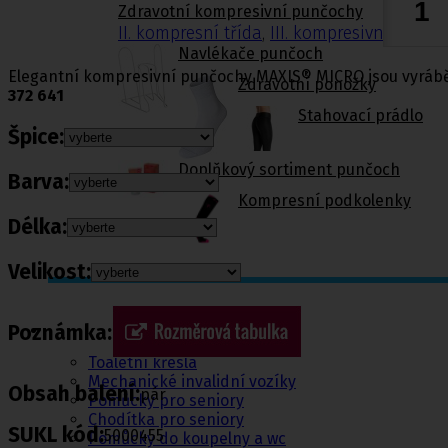
Zdravotní kompresivní punčochy
II. kompresní třída
,
III. kompresivní třída
Navlékače punčoch
Elegantní kompresivní punčochy MAXIS® MICRO jsou vyrábě
Zdravotní ponožky
372 641
Stahovací prádlo
Špice:
Doplňkový sortiment punčoch
Barva:
Kompresní podkolenky
Délka:
Velikost:
Pomůcky pro
sebeobsluhu
Poznámka:
Toaletní křesla
Mechanické invalidní vozíky
Obsah balení:
pár
Pomůcky pro seniory
Chodítka pro seniory
SUKL kód:
5000455
Pomůcky do koupelny a wc