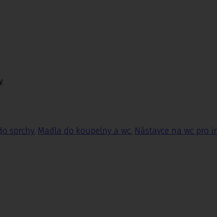
y
do sprchy
,
Madla do koupelny a wc
,
Nástavce na wc pro i