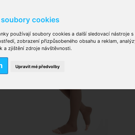
soubory cookies
kové kalhotky zalepovací
,
Inkontinenční kalhotky dámsk
nky používají soubory cookies a další sledovací nástroje s 
ostředí, zobrazení přizpůsobeného obsahu a reklam, analýz
ční vložky pro muže
a zjištění zdroje návštěvnosti.
m
nkontinenční plavky
,
Dámské inkontinenční plavky
,
Dívčí
Upravit mé předvolby
ek
,
Inkontinenční podložky se záložkami
,
Inkontinenční po