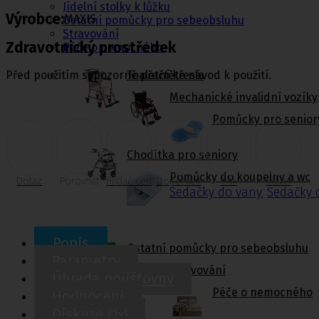
Jídelní stolky k lůžku
Výrobce:
MAXIS
Ostatní pomůcky pro sebeobsluhu
Stravování
Zdravotnický prostředek
Péče o nemocného
Před použitím si pozorně přečtěte návod k použití.
Toaletní křesla
Mechanické invalidní vozíky
Pomůcky pro senior
Chodítka pro seniory
Pomůcky do koupelny a wc
Dotaz
Porovnat
Hlídač cen
Doporučit
Tisk
Sdílet
Sedačky do vany
,
Sedačky 
Popis
Ostatní pomůcky pro sebeobsluhu
Parametry
Stravování
Úhrada pojišťovny
Péče o nemocného
Hodnocení
Diskuze
(2x)