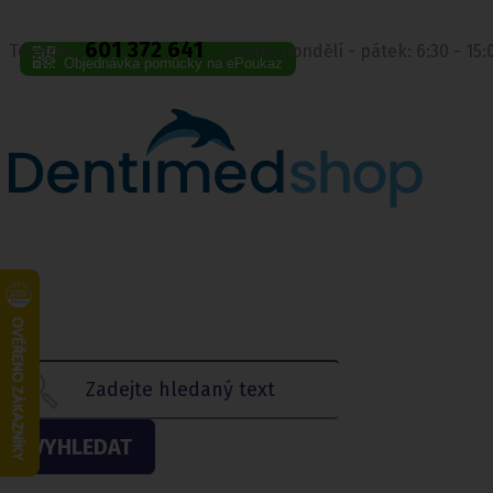
601 372 641
Telefon:
Volejte pondělí - pátek: 6:30 - 15
Objednávka pomůcky na ePoukaz
VYHLEDAT