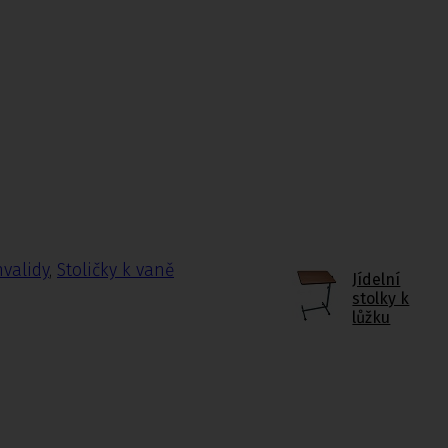
nvalidy
,
Stoličky k vaně
Jídelní
stolky k
lůžku