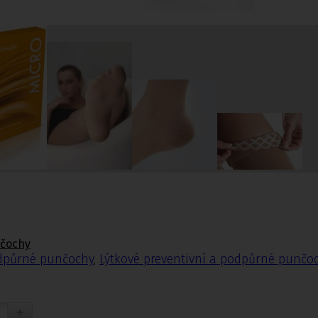
nčochy
odpůrné punčochy
,
Lýtkové preventivní a podpůrné punčo