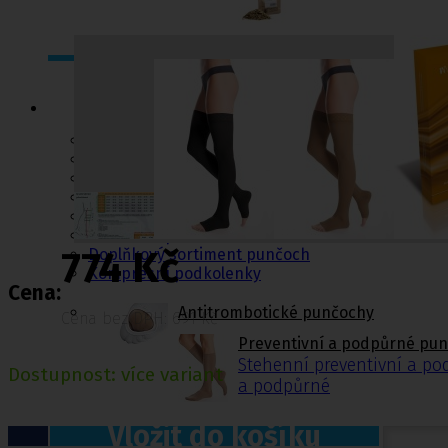
Punčochy,
ponožky
Antitrombotické punčochy
Preventivní a podpůrné punčochy
Zdravotní kompresivní punčochy
Navlékače punčoch
Zdravotní ponožky
Stahovací prádlo
774 Kč
Doplňkový sortiment punčoch
Kompresní podkolenky
Cena:
Antitrombotické punčochy
Cena bez DPH: 691 Kč
Preventivní a podpůrné pu
Stehenní preventivní a p
Dostupnost:
více variant
a podpůrné
Vložit do košíku