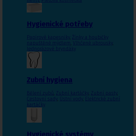
nehty
,
Pleťová kosmetika
Hygienické potřeby
Papírové kapesníky
,
Žínky a houbičky
napuštěné mýdlem
,
Vlhčené ubrousky
,
Jednorázové bryndáky
Zubní hygiena
Bělení zubů
,
Zubní kartáčky
,
Zubní pasty
,
Cestovní sady
,
Ústní vody
,
Elektrické zubní
kartáčky
Hygienické systémy