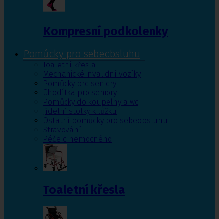
Kompresní podkolenky
Pomůcky pro sebeobsluhu
Toaletní křesla
Mechanické invalidní vozíky
Pomůcky pro seniory
Chodítka pro seniory
Pomůcky do koupelny a wc
Jídelní stolky k lůžku
Ostatní pomůcky pro sebeobsluhu
Stravování
Péče o nemocného
Toaletní křesla