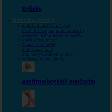
Bylinky
Punčochy, ponožky
Antitrombotické punčochy
Preventivní a podpůrné punčochy
Zdravotní kompresivní punčochy
Navlékače punčoch
Zdravotní ponožky
Stahovací prádlo
Doplňkový sortiment punčoch
Kompresní podkolenky
Antitrombotické punčochy