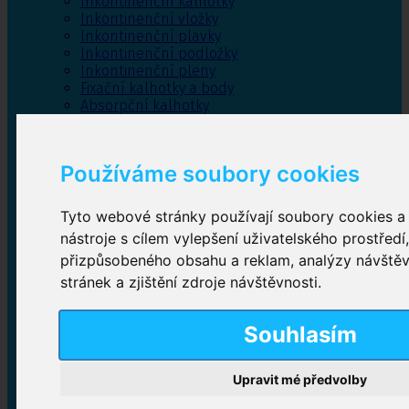
Inkontinenční kalhotky
Inkontinenční vložky
Inkontinenční plavky
Inkontinenční podložky
Inkontinenční pleny
Fixační kalhotky a body
Absorpční kalhotky
Péče o pánevní dno
Bylinky
Používáme soubory cookies
Tyto webové stránky používají soubory cookies a 
Inkontinenční kalhotky
nástroje s cílem vylepšení uživatelského prostředí
přizpůsobeného obsahu a reklam, analýzy návště
Plenkové kalhotky navlékací
,
Plenkové kalhotky
zalepovací
,
Inkontinenční kalhotky dámské
,
stránek a zjištění zdroje návštěvnosti.
Inkontinenční kalhotky pro muže
Souhlasím
Inkontinenční vložky
Upravit mé předvolby