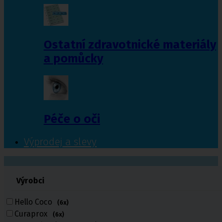
Ostatní zdravotnické materiály
a pomůcky
Péče o oči
Výprodej a slevy
601 372 641
Výrobci
461 616 039
volejte
Hello Coco
(6x)
Curaprox
(6x)