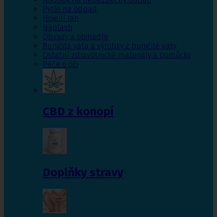
Pytle na odpad
Hojení ran
Náplasti
Obvazy a obinadla
Buničitá vata a výrobky z buničité vaty
Ostatní zdravotnické materiály a pomůcky
Péče o oči
CBD z konopí
Doplňky stravy