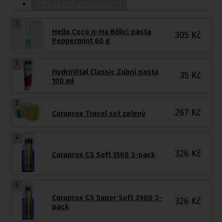
Aktuálně populární
1
Hello Coco n-Ha Bělící pasta
305
Kč
Peppermint 60 g
2
HydroVital Classic Zubní pasta
35
Kč
100 ml
3
267
Kč
Curaprox Travel set zelený
4
326
Kč
Curaprox CS Soft 1560 3-pack
5
Curaprox CS Super Soft 3960 3-
326
Kč
pack