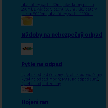
Likvidátory pachu 30ml
,
Likvidátory pachu
250ml
,
Likvidátory pachu 500ml
,
Likvidátory
pachu 5000ml
,
Likvidátory pachu 1000ml
Nádoby na nebezpečný odpad
Pytle na odpad
Pytel na odpad červený
,
Pytel na odpad černý
,
Pytel na odpad modrý
,
Pytel na odpad žlutý
,
Pytel na odpad zelený
Hojení ran