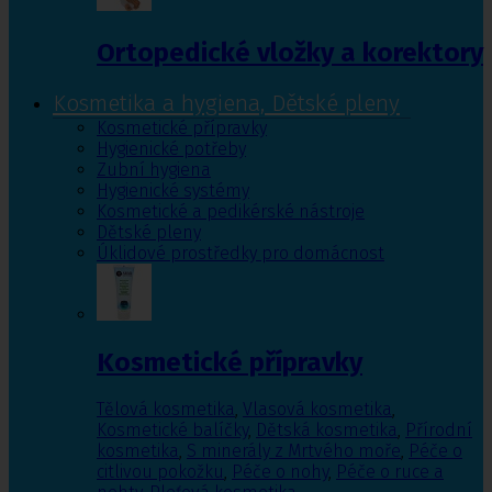
Ortopedické vložky a korektory
Kosmetika a hygiena, Dětské pleny
Kosmetické přípravky
Hygienické potřeby
Zubní hygiena
Hygienické systémy
Kosmetické a pedikérské nástroje
Dětské pleny
Úklidové prostředky pro domácnost
Kosmetické přípravky
Tělová kosmetika
,
Vlasová kosmetika
,
Kosmetické balíčky
,
Dětská kosmetika
,
Přírodní
kosmetika
,
S minerály z Mrtvého moře
,
Péče o
citlivou pokožku
,
Péče o nohy
,
Péče o ruce a