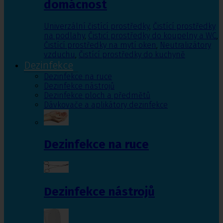
domácnost
Univerzální čistící prostředky
,
Čistící prostředky
na podlahy
,
Čisticí prostředky do koupelny a WC
,
Čistící prostředky na mytí oken
,
Neutralizátory
vzduchu
,
Čistící prostředky do kuchyně
Dezinfekce
Dezinfekce na ruce
Dezinfekce nástrojů
Dezinfekce ploch a předmětů
Dávkovače a aplikátory dezinfekce
Dezinfekce na ruce
Dezinfekce nástrojů