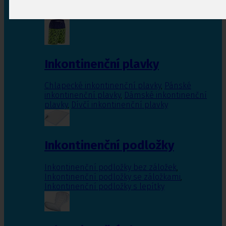
Inkontinenční vložky pro ženy
,
Inkontinenční
vložky pro muže
Inkontinenční plavky
Chlapecké inkontinenční plavky
,
Pánské
inkontinenční plavky
,
Dámské inkontinenční
plavky
,
Dívčí inkontinenční plavky
Inkontinenční podložky
Inkontinenční podložky bez záložek
,
Inkontinenční podložky se záložkami
,
Inkontinenční podložky s lepítky