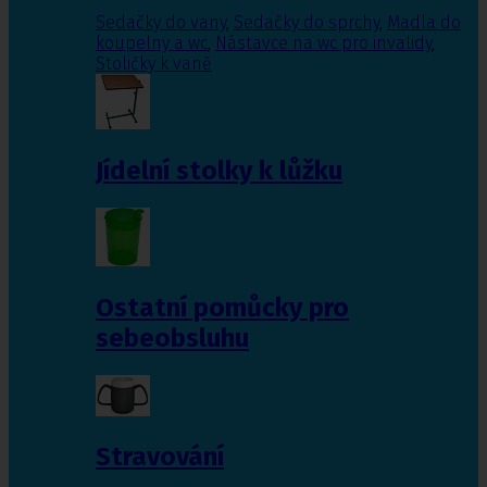
Sedačky do vany
,
Sedačky do sprchy
,
Madla do
koupelny a wc
,
Nástavce na wc pro invalidy
,
Stoličky k vaně
Jídelní stolky k lůžku
Ostatní pomůcky pro
sebeobsluhu
Stravování