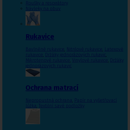
Roušky a respirátory
Návleky na obuv
Rukavice
Bavlněné rukavice
,
Nitrilové rukavice
,
Latexové
rukavice
,
Držáky jednorázových rukavic
,
Mikrotenové rukavice
,
Vinylové rukavice
,
Držáky
jednorázových rukavic
Ochrana matrací
Nepropustná ochrana
,
Papír na vyšetřovací
lůžka
,
Textilní savé podložky