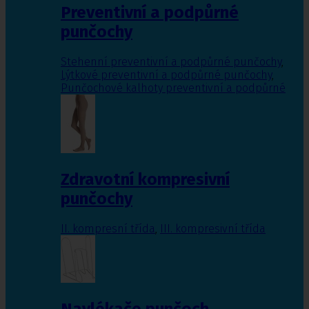
Preventivní a podpůrné
punčochy
Stehenní preventivní a podpůrné punčochy
,
Lýtkové preventivní a podpůrné punčochy
,
Punčochové kalhoty preventivní a podpůrné
Zdravotní kompresivní
punčochy
II. kompresní třída
,
III. kompresivní třída
Navlékače punčoch