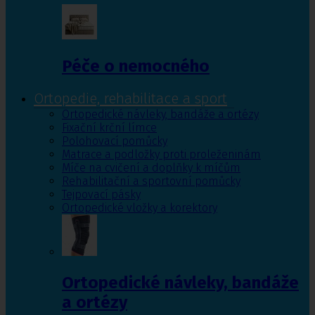
Péče o nemocného
Ortopedie, rehabilitace a sport
Ortopedické návleky, bandáže a ortézy
Fixační krční límce
Polohovací pomůcky
Matrace a podložky proti proleženinám
Míče na cvičení a doplňky k míčům
Rehabilitační a sportovní pomůcky
Tejpovací pásky
Ortopedické vložky a korektory
Ortopedické návleky, bandáže
a ortézy