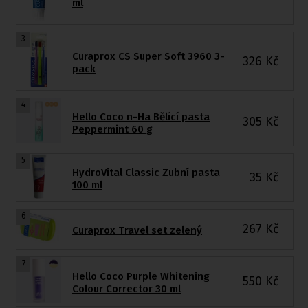
ml
3
Curaprox CS Super Soft 3960 3-
326
Kč
pack
4
Hello Coco n-Ha Bělící pasta
305
Kč
Peppermint 60 g
5
HydroVital Classic Zubní pasta
35
Kč
100 ml
6
267
Kč
Curaprox Travel set zelený
7
Hello Coco Purple Whitening
550
Kč
Colour Corrector 30 ml