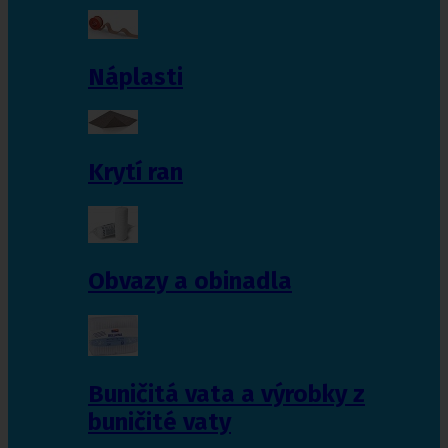
Náplasti
Krytí ran
Obvazy a obinadla
Buničitá vata a výrobky z
buničité vaty