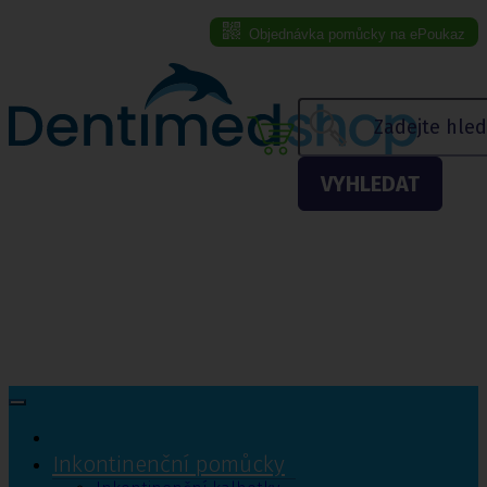
Objednávka pomůcky na ePoukaz
Menu eshopu
VYHLEDAT
Inkontinenční pomůcky