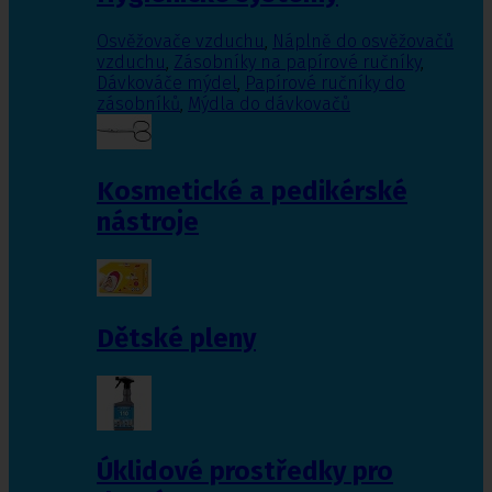
Osvěžovače vzduchu
,
Náplně do osvěžovačů
vzduchu
,
Zásobníky na papírové ručníky
,
Dávkováče mýdel
,
Papírové ručníky do
zásobníků
,
Mýdla do dávkovačů
Kosmetické a pedikérské
nástroje
Dětské pleny
Úklidové prostředky pro