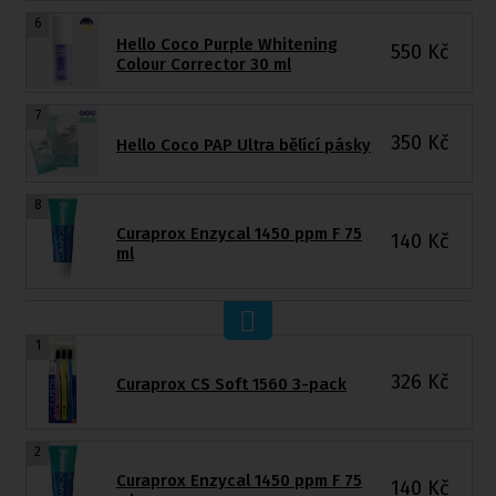
6
Hello Coco Purple Whitening
550
Kč
Colour Corrector 30 ml
7
350
Kč
Hello Coco PAP Ultra bělící pásky
8
Curaprox Enzycal 1450 ppm F 75
140
Kč
ml
1
326
Kč
Curaprox CS Soft 1560 3-pack
2
Curaprox Enzycal 1450 ppm F 75
140
Kč