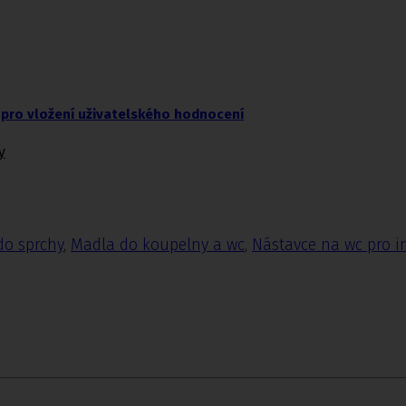
pro vložení uživatelského hodnocení
y
do sprchy
,
Madla do koupelny a wc
,
Nástavce na wc pro i