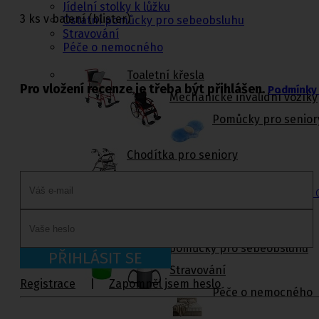
Jídelní stolky k lůžku
3 ks v balení (blister)
Ostatní pomůcky pro sebeobsluhu
Stravování
Péče o nemocného
Toaletní křesla
Pro vložení recenze je třeba být přihlášen.
Podmínky 
Mechanické invalidní vozíky
Pomůcky pro senior
Chodítka pro seniory
Pomůcky do koupelny a wc
Sedačky do vany
,
Sedačky 
Ostatní pomůcky pro sebeobsluhu
PŘIHLÁSIT SE
Stravování
Registrace
|
Zapomněl jsem heslo
Péče o nemocného