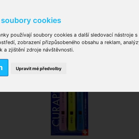
soubory cookies
kové kalhotky zalepovací
,
Inkontinenční kalhotky dámsk
nky používají soubory cookies a další sledovací nástroje s 
ostředí, zobrazení přizpůsobeného obsahu a reklam, analýz
ční vložky pro muže
a zjištění zdroje návštěvnosti.
m
nkontinenční plavky
,
Dámské inkontinenční plavky
,
Dívčí
Upravit mé předvolby
ek
,
Inkontinenční podložky se záložkami
,
Inkontinenční po