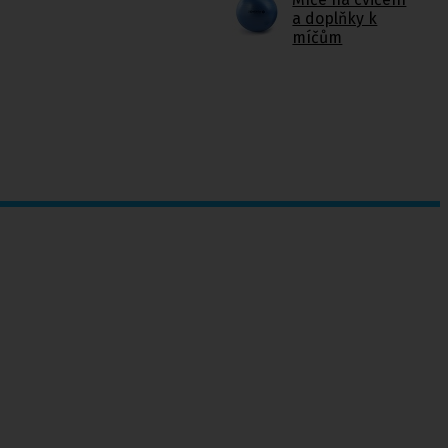
a doplňky k
míčům