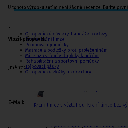
U tohoto výrobku zatím není žádná recenze. Buďte první
Ortopedie,
rehabilitace a
sport
Ortopedické návleky, bandáže a ortézy
Vložit příspěvek
Fixační krční límce
Polohovací pomůcky
Matrace a podložky proti proleženinám
Míče na cvičení a doplňky k míčům
Rehabilitační a sportovní pomůcky
Tejpovací pásky
Jméno:
Ortopedické vložky a korektory
Ortopedické návleky, bandáže a ort
Dolní končetiny
,
Trup
,
Horní konče
E-Mail:
Krční límce s výztuhou
,
Krční límce bez v
Matrace a podložky proti proleženi
Matrace proti proleženinám
,
Podlo