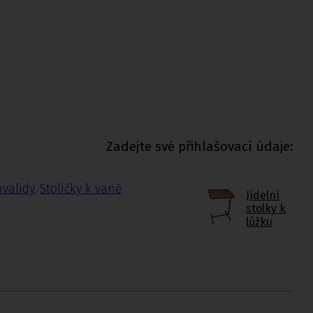
Zadejte své přihlašovací údaje:
nvalidy
,
Stoličky k vaně
Jídelní
stolky k
lůžku