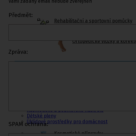
Vámi zadaný email nebude zveřejněn
Předmět:
Rehabilitační a sportovní pomůcky
Tejpovací pásky
Ortopedické vložky a korekt
Zpráva:
Kosmetika a
hygiena, Dětské
pleny
Kosmetické přípravky
Hygienické potřeby
Zubní hygiena
Hygienické systémy
Kosmetické a pedikérské nástroje
Dětské pleny
Úklidové prostředky pro domácnost
SPAM ochrana:
Kosmetické přípravky