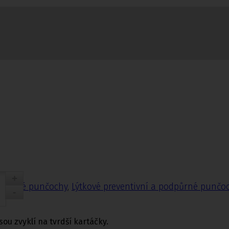
nčochy
odpůrné punčochy
,
Lýtkové preventivní a podpůrné punčo
ou zvyklí na tvrdší kartáčky.