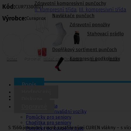
Zdravotní kompresivní punčochy
Kód:
CUR73300021
II. kompresní třída
,
III. kompresivní třída
Navlékače punčoch
Výrobce:
Curaprox
Zdravotní ponožky
Stahovací prádlo
Doplňkový sortiment punčoch
Kompresní podkolenky
Dotaz
Porovnat
Hlídač cen
Doporučit
Tisk
Sdílet
Popis
Pomůcky pro
Hodnocení
sebeobsluhu
Diskuze
Dopravné
Toaletní křesla
Mechanické invalidní vozíky
Pomůcky pro seniory
Chodítka pro seniory
S 1560 jemnými, rovně zastřiženými CUREN vlákny – s víc
Pomůcky do koupelny a wc