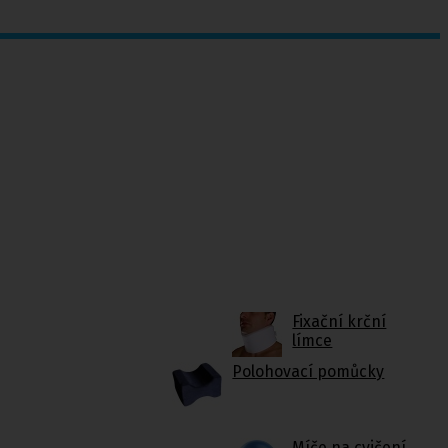
Fixační krční
límce
Polohovací pomůcky
Míče na cvičení