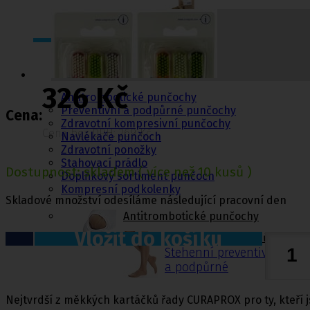
Punčochy,
ponožky
326 Kč
Antitrombotické punčochy
Preventivní a podpůrné punčochy
Cena:
Zdravotní kompresivní punčochy
Cena bez DPH: 269 Kč
Navlékače punčoch
Zdravotní ponožky
Stahovací prádlo
Dostupnost:
skladem
( více než 10 kusů )
Doplňkový sortiment punčoch
Kompresní podkolenky
Skladové množství odesíláme následující pracovní den
Antitrombotické punčochy
Vložit do košíku
Preventivní a podpůrné pu
Stehenní preventivní a p
a podpůrné
Nejtvrdší z měkkých kartáčků řady CURAPROX pro ty, kteří js