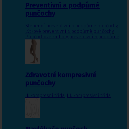
Preventivní a podpůrné
punčochy
Stehenní preventivní a podpůrné punčochy
,
Lýtkové preventivní a podpůrné punčochy
,
Punčochové kalhoty preventivní a podpůrné
Zdravotní kompresivní
punčochy
II. kompresní třída
,
III. kompresivní třída
Navlékače punčoch