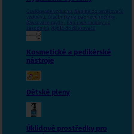
Osvěžovače vzduchu
,
Náplně do osvěžovačů
vzduchu
,
Zásobníky na papírové ručníky
,
Dávkováče mýdel
,
Papírové ručníky do
zásobníků
,
Mýdla do dávkovačů
Kosmetické a pedikérské
nástroje
Dětské pleny
Úklidové prostředky pro