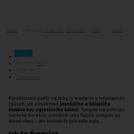
Dotaz
Porovnat
Hlídač cen
Doporučit
Tisk
Sdílet
Popis
Hodnocení
Diskuze
Dopravné
Korektorová pasta na zuby je moderní a neinvazivní
způsob, jak dosáhnout
jasnějšího a bělejšího
úsměvu bez agresivního bělení
. Funguje na principu
barevné korekce, podobně jako fialový šampon na
blond vlasy – jen tentokrát pro vaše zuby.
Jak to funguje?