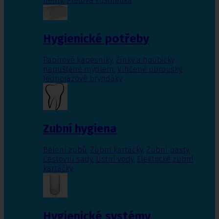
nehty
,
Pleťová kosmetika
Hygienické potřeby
Papírové kapesníky
,
Žínky a houbičky
napuštěné mýdlem
,
Vlhčené ubrousky
,
Jednorázové bryndáky
Zubní hygiena
Bělení zubů
,
Zubní kartáčky
,
Zubní pasty
,
Cestovní sady
,
Ústní vody
,
Elektrické zubní
kartáčky
Hygienické systémy