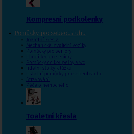
Kompresní podkolenky
Pomůcky pro sebeobsluhu
Toaletní křesla
Mechanické invalidní vozíky
Pomůcky pro seniory
Chodítka pro seniory
Pomůcky do koupelny a wc
Jídelní stolky k lůžku
Ostatní pomůcky pro sebeobsluhu
Stravování
Péče o nemocného
Toaletní křesla