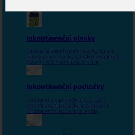
Inkontinenční vložky pro ženy
,
Inkontinenční
vložky pro muže
Inkontinenční plavky
Chlapecké inkontinenční plavky
,
Pánské
inkontinenční plavky
,
Dámské inkontinenční
plavky
,
Dívčí inkontinenční plavky
Inkontinenční podložky
Inkontinenční podložky bez záložek
,
Inkontinenční podložky se záložkami
,
Inkontinenční podložky s lepítky