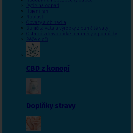
Pytle na odpad
Hojení ran
Náplasti
Obvazy a obinadla
Buničitá vata a výrobky z buničité vaty
Ostatní zdravotnické materiály a pomůcky
Péče o oči
CBD z konopí
Doplňky stravy