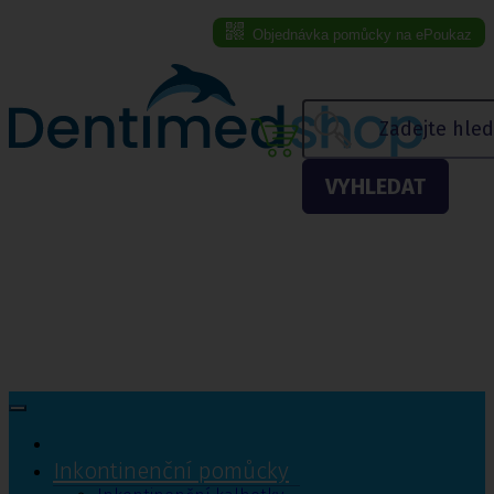
Objednávka pomůcky na ePoukaz
Menu eshopu
VYHLEDAT
Inkontinenční pomůcky