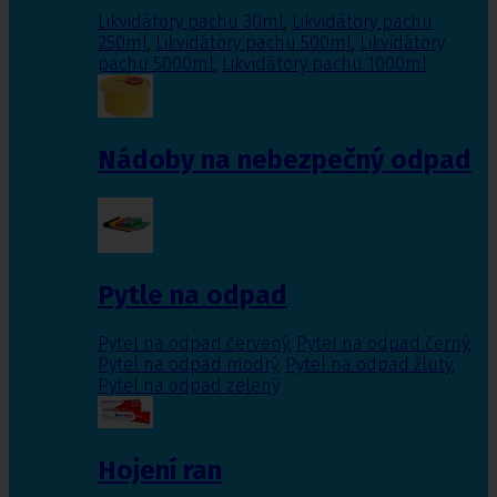
Likvidátory pachu 30ml
,
Likvidátory pachu
250ml
,
Likvidátory pachu 500ml
,
Likvidátory
pachu 5000ml
,
Likvidátory pachu 1000ml
Nádoby na nebezpečný odpad
Pytle na odpad
Pytel na odpad červený
,
Pytel na odpad černý
,
Pytel na odpad modrý
,
Pytel na odpad žlutý
,
Pytel na odpad zelený
Hojení ran