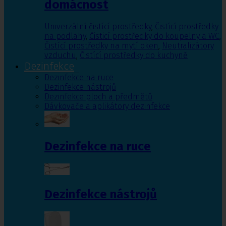
domácnost
Univerzální čistící prostředky
,
Čistící prostředky
na podlahy
,
Čisticí prostředky do koupelny a WC
,
Čistící prostředky na mytí oken
,
Neutralizátory
vzduchu
,
Čistící prostředky do kuchyně
Dezinfekce
Dezinfekce na ruce
Dezinfekce nástrojů
Dezinfekce ploch a předmětů
Dávkovače a aplikátory dezinfekce
Dezinfekce na ruce
Dezinfekce nástrojů