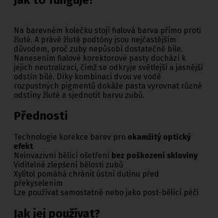
Na barevném kolečku stojí fialová barva přímo proti
žluté. A právě žluté podtóny jsou nejčastějším
důvodem, proč zuby nepůsobí dostatečně bíle.
Nanesením fialové korektorové pasty dochází k
jejich neutralizaci, čímž se odkryje světlejší a jasnější
odstín bílé. Díky kombinaci dvou ve vodě
rozpustných pigmentů dokáže pasta vyrovnat různé
odstíny žluté a sjednotit barvu zubů.
Přednosti
Technologie korekce barev pro
okamžitý optický
efekt
Neinvazivní bělící ošetření
bez poškození skloviny
Viditelné zlepšení bělosti zubů
Xylitol pomáhá chránit ústní dutinu před
překyselením
Lze používat samostatně nebo jako post-bělící péči
Jak jej používat?