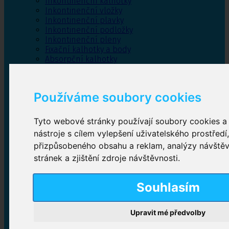
Inkontinenční kalhotky
Inkontinenční vložky
Inkontinenční plavky
Inkontinenční podložky
Inkontinenční pleny
Fixační kalhotky a body
Absorpční kalhotky
Péče o pánevní dno
Bylinky
Používáme soubory cookies
Tyto webové stránky používají soubory cookies a 
Inkontinenční kalhotky
nástroje s cílem vylepšení uživatelského prostředí
přizpůsobeného obsahu a reklam, analýzy návště
Plenkové kalhotky navlékací
,
Plenkové kalhotky
zalepovací
,
Inkontinenční kalhotky dámské
,
stránek a zjištění zdroje návštěvnosti.
Inkontinenční kalhotky pro muže
Souhlasím
Inkontinenční vložky
Upravit mé předvolby