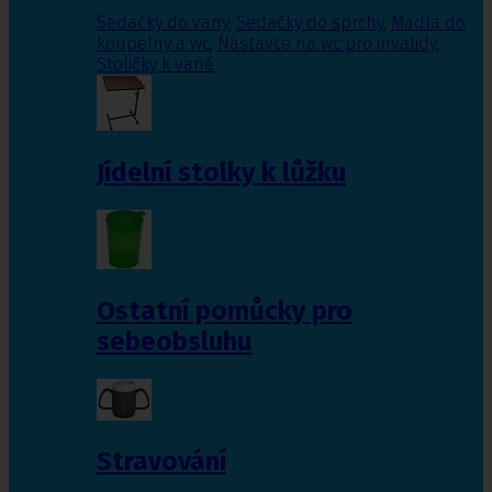
Sedačky do vany
,
Sedačky do sprchy
,
Madla do
koupelny a wc
,
Nástavce na wc pro invalidy
,
Stoličky k vaně
Jídelní stolky k lůžku
Ostatní pomůcky pro
sebeobsluhu
Stravování