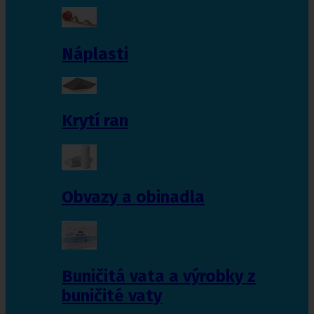
Náplasti
Krytí ran
Obvazy a obinadla
Buničitá vata a výrobky z
buničité vaty