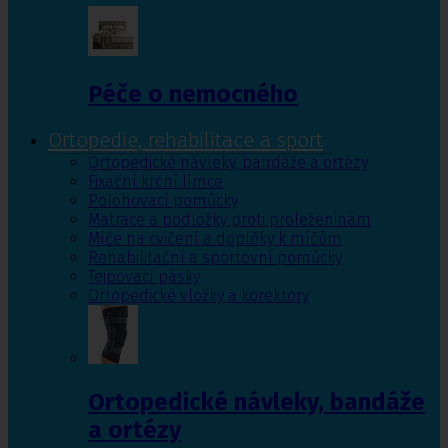
Péče o nemocného
Ortopedie, rehabilitace a sport
Ortopedické návleky, bandáže a ortézy
Fixační krční límce
Polohovací pomůcky
Matrace a podložky proti proleženinám
Míče na cvičení a doplňky k míčům
Rehabilitační a sportovní pomůcky
Tejpovací pásky
Ortopedické vložky a korektory
Ortopedické návleky, bandáže
a ortézy