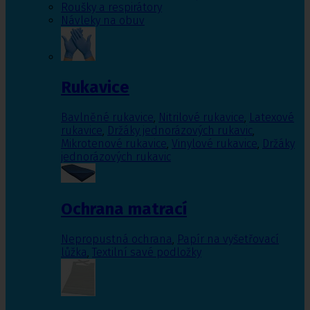
Roušky a respirátory
Návleky na obuv
Rukavice
Bavlněné rukavice
,
Nitrilové rukavice
,
Latexové
rukavice
,
Držáky jednorázových rukavic
,
Mikrotenové rukavice
,
Vinylové rukavice
,
Držáky
jednorázových rukavic
Ochrana matrací
Nepropustná ochrana
,
Papír na vyšetřovací
lůžka
,
Textilní savé podložky