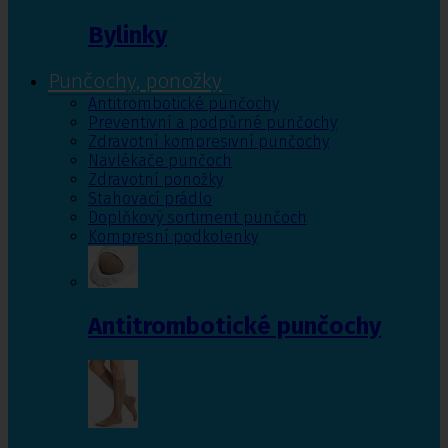
Bylinky
Punčochy, ponožky
Antitrombotické punčochy
Preventivní a podpůrné punčochy
Zdravotní kompresivní punčochy
Navlékače punčoch
Zdravotní ponožky
Stahovací prádlo
Doplňkový sortiment punčoch
Kompresní podkolenky
Antitrombotické punčochy