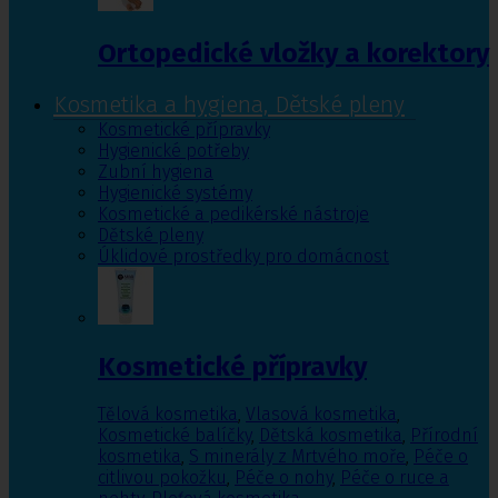
Ortopedické vložky a korektory
Kosmetika a hygiena, Dětské pleny
Kosmetické přípravky
Hygienické potřeby
Zubní hygiena
Hygienické systémy
Kosmetické a pedikérské nástroje
Dětské pleny
Úklidové prostředky pro domácnost
Kosmetické přípravky
Tělová kosmetika
,
Vlasová kosmetika
,
Kosmetické balíčky
,
Dětská kosmetika
,
Přírodní
kosmetika
,
S minerály z Mrtvého moře
,
Péče o
citlivou pokožku
,
Péče o nohy
,
Péče o ruce a