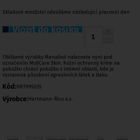
Skladové množství odesíláme následující pracovní den
Vložit do košíku
Oblíbené výrobky Menalind naleznete nyní pod
označením MoliCare Skin. Kožní ochranný krém na
pokožku chrání pokožku v intimní oblasti, kde je
vystavena působení agresivních látek a tlaku.
Kód:
HRT995035
Výrobce:
Hartmann-Rico a.s.
Dotaz
Porovnat
Hlídač cen
Doporučit
Tisk
Sdílet