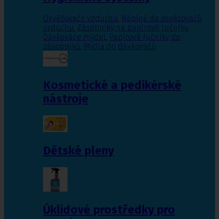
Osvěžovače vzduchu
,
Náplně do osvěžovačů
vzduchu
,
Zásobníky na papírové ručníky
,
Dávkováče mýdel
,
Papírové ručníky do
zásobníků
,
Mýdla do dávkovačů
Kosmetické a pedikérské
nástroje
Dětské pleny
Úklidové prostředky pro