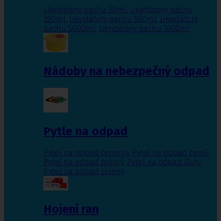
Likvidátory pachu 30ml
,
Likvidátory pachu
250ml
,
Likvidátory pachu 500ml
,
Likvidátory
pachu 5000ml
,
Likvidátory pachu 1000ml
Nádoby na nebezpečný odpad
Pytle na odpad
Pytel na odpad červený
,
Pytel na odpad černý
,
Pytel na odpad modrý
,
Pytel na odpad žlutý
,
Pytel na odpad zelený
Hojení ran