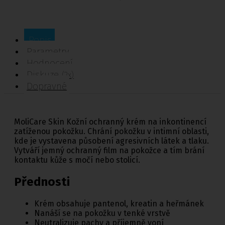
Popis
Parametry
Hodnocení
Diskuze
(2x)
Dopravné
MoliCare Skin Kožní ochranný krém na inkontinencí
zatíženou pokožku. Chrání pokožku v intimní oblasti,
kde je vystavena působení agresivních látek a tlaku.
Vytváří jemný ochranný film na pokožce a tím brání
kontaktu kůže s močí nebo stolicí.
Přednosti
Krém obsahuje pantenol, kreatin a heřmánek
Nanáší se na pokožku v tenké vrstvě
Neutralizuje pachy a příjemně voní