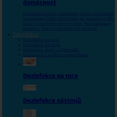
domácnost
Univerzální čistící prostředky
,
Čistící prostředky
na podlahy
,
Čisticí prostředky do koupelny a WC
,
Čistící prostředky na mytí oken
,
Neutralizátory
vzduchu
,
Čistící prostředky do kuchyně
Dezinfekce
Dezinfekce na ruce
Dezinfekce nástrojů
Dezinfekce ploch a předmětů
Dávkovače a aplikátory dezinfekce
Dezinfekce na ruce
Dezinfekce nástrojů