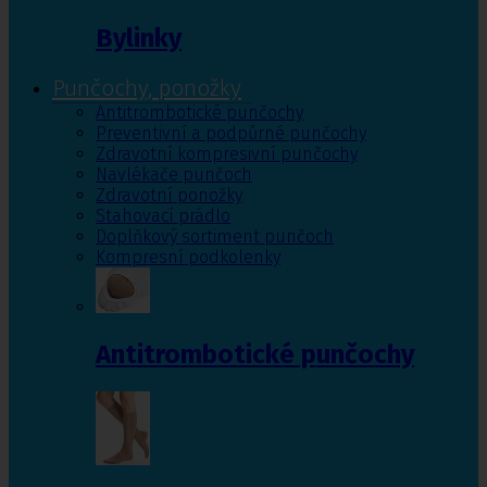
Bylinky
Punčochy, ponožky
Antitrombotické punčochy
Preventivní a podpůrné punčochy
Zdravotní kompresivní punčochy
Navlékače punčoch
Zdravotní ponožky
Stahovací prádlo
Doplňkový sortiment punčoch
Kompresní podkolenky
Antitrombotické punčochy