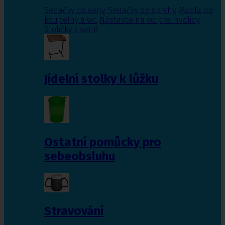
Sedačky do vany
,
Sedačky do sprchy
,
Madla do
koupelny a wc
,
Nástavce na wc pro invalidy
,
Stoličky k vaně
Jídelní stolky k lůžku
Ostatní pomůcky pro
sebeobsluhu
Stravování