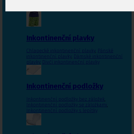
Inkontinenční vložky pro ženy
,
Inkontinenční
vložky pro muže
Inkontinenční plavky
Chlapecké inkontinenční plavky
,
Pánské
inkontinenční plavky
,
Dámské inkontinenční
plavky
,
Dívčí inkontinenční plavky
Inkontinenční podložky
Inkontinenční podložky bez záložek
,
Inkontinenční podložky se záložkami
,
Inkontinenční podložky s lepítky