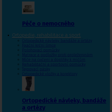
Péče o nemocného
Ortopedie, rehabilitace a sport
Ortopedické návleky, bandáže a ortézy
Fixační krční límce
Polohovací pomůcky
Matrace a podložky proti proleženinám
Míče na cvičení a doplňky k míčům
Rehabilitační a sportovní pomůcky
Tejpovací pásky
Ortopedické vložky a korektory
Ortopedické návleky, bandáže
a ortézy