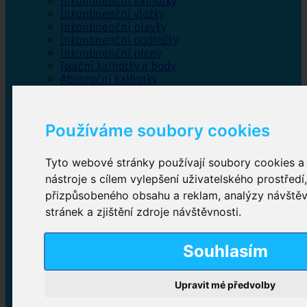
Inkontinenční kalhotky
Inkontinenční vložky
Inkontinenční plavky
Inkontinenční podložky
Inkontinenční pleny
Fixační kalhotky a body
Absorpční kalhotky
Péče o pánevní dno
Bylinky
Používáme soubory cookies
Tyto webové stránky používají soubory cookies a 
Inkontinenční kalhotky
nástroje s cílem vylepšení uživatelského prostředí
přizpůsobeného obsahu a reklam, analýzy návště
Plenkové kalhotky navlékací
,
Plenkové kalhotky
zalepovací
,
Inkontinenční kalhotky dámské
,
stránek a zjištění zdroje návštěvnosti.
Inkontinenční kalhotky pro muže
Souhlasím
Inkontinenční vložky
Upravit mé předvolby