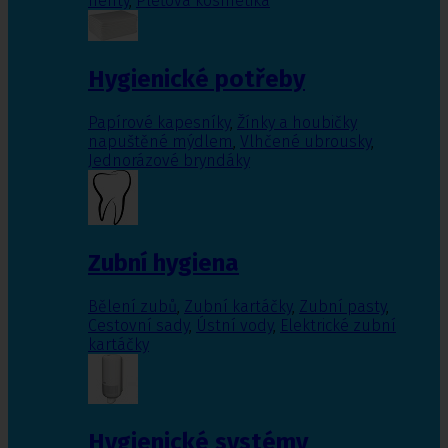
nehty
,
Pleťová kosmetika
Hygienické potřeby
Papírové kapesníky
,
Žínky a houbičky
napuštěné mýdlem
,
Vlhčené ubrousky
,
Jednorázové bryndáky
Zubní hygiena
Bělení zubů
,
Zubní kartáčky
,
Zubní pasty
,
Cestovní sady
,
Ústní vody
,
Elektrické zubní
kartáčky
Hygienické systémy