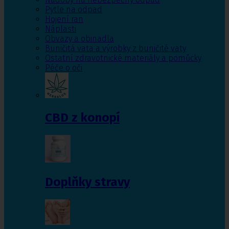
Pytle na odpad
Hojení ran
Náplasti
Obvazy a obinadla
Buničitá vata a výrobky z buničité vaty
Ostatní zdravotnické materiály a pomůcky
Péče o oči
CBD z konopí
Doplňky stravy