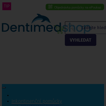
TIP
Objednávka pomůcky na ePoukaz
Menu eshopu
VYHLEDAT
Inkontinenční pomůcky