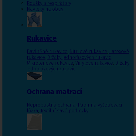
Roušky a respirátory
Návleky na obuv
Rukavice
Bavlněné rukavice
,
Nitrilové rukavice
,
Latexové
rukavice
,
Držáky jednorázových rukavic
,
Mikrotenové rukavice
,
Vinylové rukavice
,
Držáky
jednorázových rukavic
Ochrana matrací
Nepropustná ochrana
,
Papír na vyšetřovací
lůžka
,
Textilní savé podložky