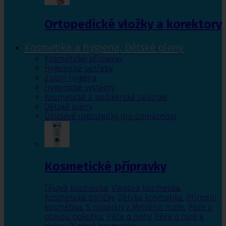
Ortopedické vložky a korektory
Kosmetika a hygiena, Dětské pleny
Kosmetické přípravky
Hygienické potřeby
Zubní hygiena
Hygienické systémy
Kosmetické a pedikérské nástroje
Dětské pleny
Úklidové prostředky pro domácnost
Kosmetické přípravky
Tělová kosmetika
,
Vlasová kosmetika
,
Kosmetické balíčky
,
Dětská kosmetika
,
Přírodní
kosmetika
,
S minerály z Mrtvého moře
,
Péče o
citlivou pokožku
,
Péče o nohy
,
Péče o ruce a