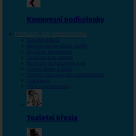
Kompresní podkolenky
Pomůcky pro sebeobsluhu
Toaletní křesla
Mechanické invalidní vozíky
Pomůcky pro seniory
Chodítka pro seniory
Pomůcky do koupelny a wc
Jídelní stolky k lůžku
Ostatní pomůcky pro sebeobsluhu
Stravování
Péče o nemocného
Toaletní křesla