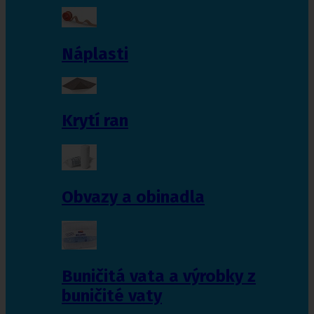
Náplasti
Krytí ran
Obvazy a obinadla
Buničitá vata a výrobky z
buničité vaty