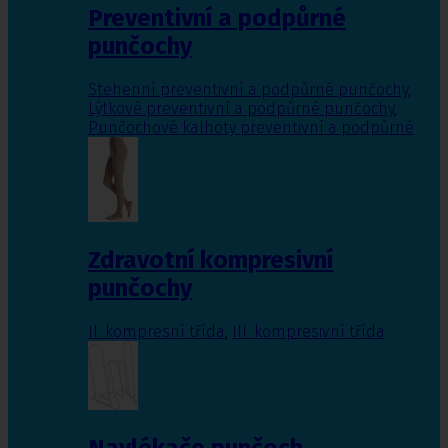
Preventivní a podpůrné
punčochy
Stehenní preventivní a podpůrné punčochy
,
Lýtkové preventivní a podpůrné punčochy
,
Punčochové kalhoty preventivní a podpůrné
Zdravotní kompresivní
punčochy
II. kompresní třída
,
III. kompresivní třída
Navlékače punčoch