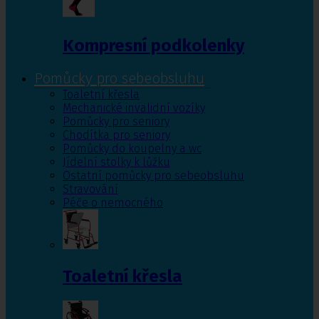
Kompresní podkolenky
Pomůcky pro sebeobsluhu
Toaletní křesla
Mechanické invalidní vozíky
Pomůcky pro seniory
Chodítka pro seniory
Pomůcky do koupelny a wc
Jídelní stolky k lůžku
Ostatní pomůcky pro sebeobsluhu
Stravování
Péče o nemocného
Toaletní křesla