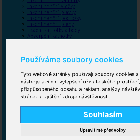
Inkontinenční kalhotky
Inkontinenční vložky
Inkontinenční plavky
Inkontinenční podložky
Inkontinenční pleny
Fixační kalhotky a body
Absorpční kalhotky
Péče o pánevní dno
Bylinky
Používáme soubory cookies
Tyto webové stránky používají soubory cookies a 
Inkontinenční kalhotky
nástroje s cílem vylepšení uživatelského prostředí
přizpůsobeného obsahu a reklam, analýzy návště
Plenkové kalhotky navlékací
,
Plenkové kalhotky
zalepovací
,
Inkontinenční kalhotky dámské
,
stránek a zjištění zdroje návštěvnosti.
Inkontinenční kalhotky pro muže
Souhlasím
Inkontinenční vložky
Upravit mé předvolby