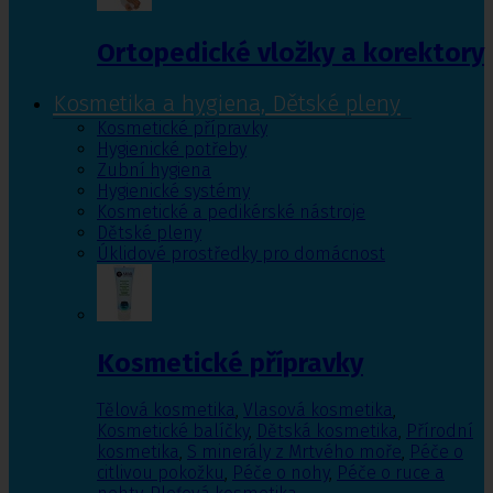
Ortopedické vložky a korektory
Kosmetika a hygiena, Dětské pleny
Kosmetické přípravky
Hygienické potřeby
Zubní hygiena
Hygienické systémy
Kosmetické a pedikérské nástroje
Dětské pleny
Úklidové prostředky pro domácnost
Kosmetické přípravky
Tělová kosmetika
,
Vlasová kosmetika
,
Kosmetické balíčky
,
Dětská kosmetika
,
Přírodní
kosmetika
,
S minerály z Mrtvého moře
,
Péče o
citlivou pokožku
,
Péče o nohy
,
Péče o ruce a