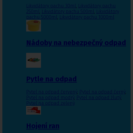
Likvidátory pachu 30ml
,
Likvidátory pachu
250ml
,
Likvidátory pachu 500ml
,
Likvidátory
pachu 5000ml
,
Likvidátory pachu 1000ml
Nádoby na nebezpečný odpad
Pytle na odpad
Pytel na odpad červený
,
Pytel na odpad černý
,
Pytel na odpad modrý
,
Pytel na odpad žlutý
,
Pytel na odpad zelený
Hojení ran