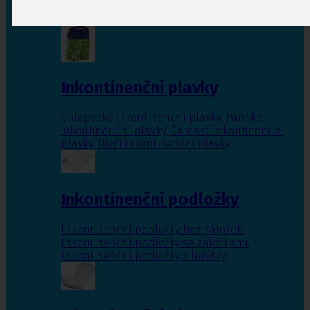
Inkontinenční vložky pro ženy
,
Inkontinenční
vložky pro muže
Inkontinenční plavky
Chlapecké inkontinenční plavky
,
Pánské
inkontinenční plavky
,
Dámské inkontinenční
plavky
,
Dívčí inkontinenční plavky
Inkontinenční podložky
Inkontinenční podložky bez záložek
,
Inkontinenční podložky se záložkami
,
Inkontinenční podložky s lepítky