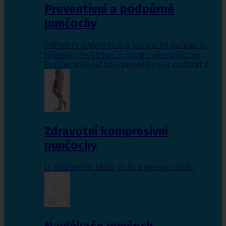
Preventivní a podpůrné
punčochy
Stehenní preventivní a podpůrné punčochy
,
Lýtkové preventivní a podpůrné punčochy
,
Punčochové kalhoty preventivní a podpůrné
Zdravotní kompresivní
punčochy
II. kompresní třída
,
III. kompresivní třída
Navlékače punčoch