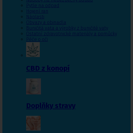
Pytle na odpad
Hojení ran
Náplasti
Obvazy a obinadla
Buničitá vata a výrobky z buničité vaty
Ostatní zdravotnické materiály a pomůcky
Péče o oči
CBD z konopí
Doplňky stravy