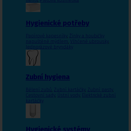
nehty
,
Pleťová kosmetika
Hygienické potřeby
Papírové kapesníky
,
Žínky a houbičky
napuštěné mýdlem
,
Vlhčené ubrousky
,
Jednorázové bryndáky
Zubní hygiena
Bělení zubů
,
Zubní kartáčky
,
Zubní pasty
,
Cestovní sady
,
Ústní vody
,
Elektrické zubní
kartáčky
Hygienické systémy