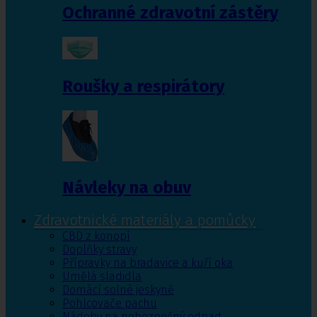
Ochranné zdravotní zástěry
Roušky a respirátory
Návleky na obuv
Zdravotnické materiály a pomůcky
CBD z konopí
Doplňky stravy
Přípravky na bradavice a kuří oka
Umělá sladidla
Domácí solné jeskyně
Pohlcovače pachu
Nádoby na nebezpečný odpad