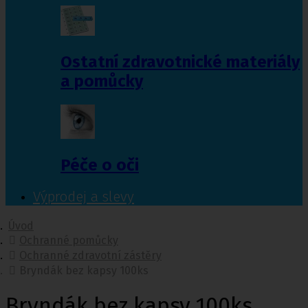
Ostatní zdravotnické materiály
a pomůcky
Péče o oči
Výprodej a slevy
Úvod
Ochranné pomůcky
Ochranné zdravotní zástěry
Bryndák bez kapsy 100ks
Bryndák bez kapsy 100ks