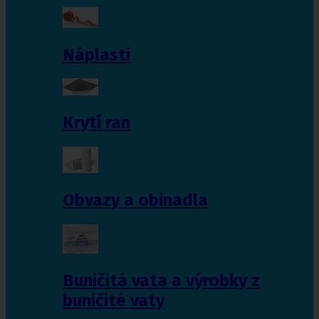
Náplasti
Krytí ran
Obvazy a obinadla
Buničitá vata a výrobky z
buničité vaty