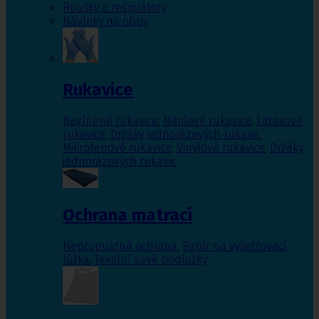
Roušky a respirátory
Návleky na obuv
Rukavice
Bavlněné rukavice
,
Nitrilové rukavice
,
Latexové
rukavice
,
Držáky jednorázových rukavic
,
Mikrotenové rukavice
,
Vinylové rukavice
,
Držáky
jednorázových rukavic
Ochrana matrací
Nepropustná ochrana
,
Papír na vyšetřovací
lůžka
,
Textilní savé podložky