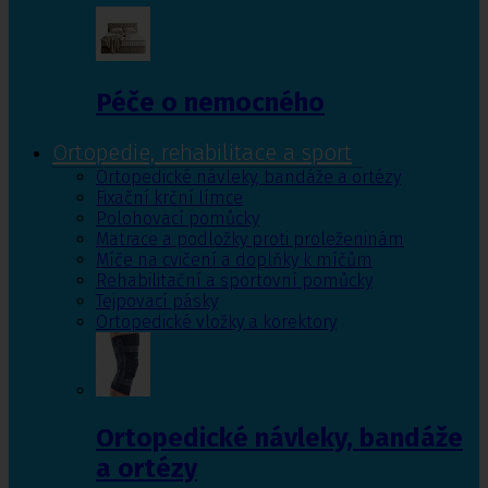
Péče o nemocného
Ortopedie, rehabilitace a sport
Ortopedické návleky, bandáže a ortézy
Fixační krční límce
Polohovací pomůcky
Matrace a podložky proti proleženinám
Míče na cvičení a doplňky k míčům
Rehabilitační a sportovní pomůcky
Tejpovací pásky
Ortopedické vložky a korektory
Ortopedické návleky, bandáže
a ortézy