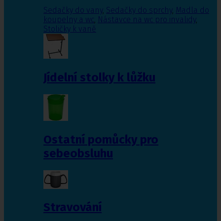
Sedačky do vany
,
Sedačky do sprchy
,
Madla do
koupelny a wc
,
Nástavce na wc pro invalidy
,
Stoličky k vaně
Jídelní stolky k lůžku
Ostatní pomůcky pro
sebeobsluhu
Stravování