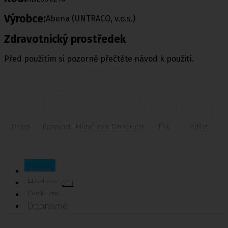
Výrobce:
Abena (UNTRACO, v.o.s.)
Zdravotnický prostředek
Před použitím si pozorně přečtěte návod k použití.
Dotaz
Porovnat
Hlídač cen
Doporučit
Tisk
Sdílet
Popis
Hodnocení
Diskuze
Dopravné