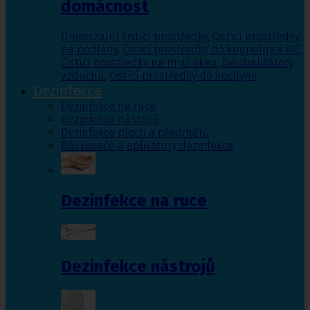
domácnost
Univerzální čistící prostředky
,
Čistící prostředky
na podlahy
,
Čisticí prostředky do koupelny a WC
,
Čistící prostředky na mytí oken
,
Neutralizátory
vzduchu
,
Čistící prostředky do kuchyně
Dezinfekce
Dezinfekce na ruce
Dezinfekce nástrojů
Dezinfekce ploch a předmětů
Dávkovače a aplikátory dezinfekce
Dezinfekce na ruce
Dezinfekce nástrojů