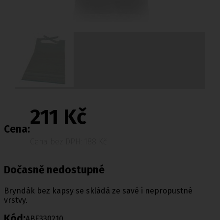
211 Kč
Cena:
Cena bez DPH: 188 Kč
Dočasně nedostupné
Bryndák bez kapsy se skládá ze savé i nepropustné
vrstvy.
Kód:
ABE330210