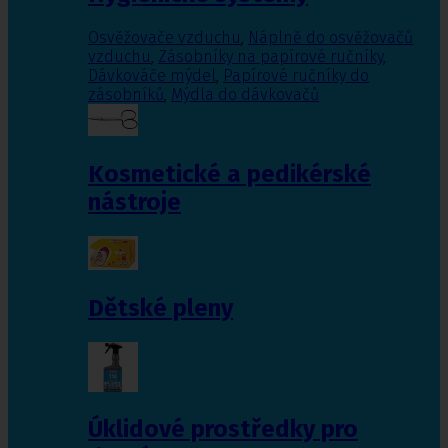
Osvěžovače vzduchu
,
Náplně do osvěžovačů
vzduchu
,
Zásobníky na papírové ručníky
,
Dávkováče mýdel
,
Papírové ručníky do
zásobníků
,
Mýdla do dávkovačů
Kosmetické a pedikérské
nástroje
Dětské pleny
Úklidové prostředky pro