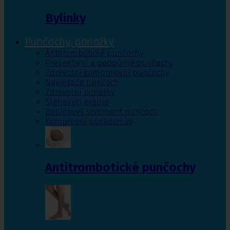
Bylinky
Punčochy, ponožky
Antitrombotické punčochy
Preventivní a podpůrné punčochy
Zdravotní kompresivní punčochy
Navlékače punčoch
Zdravotní ponožky
Stahovací prádlo
Doplňkový sortiment punčoch
Kompresní podkolenky
Antitrombotické punčochy