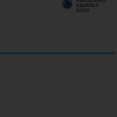
a doplňky k
míčům