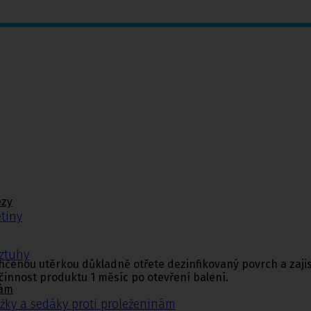
ézy
tiny
ýztuhy
lhčenou utěrkou důkladně otřete dezinfikovaný povrch a zaji
činnost produktu 1 měsíc po otevření balení.
nám
žky a sedáky proti proleženinám