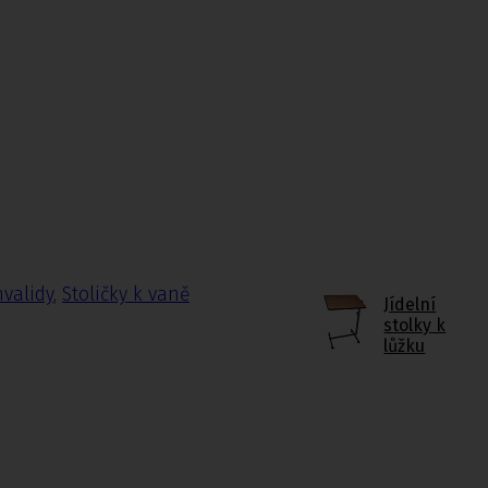
nvalidy
,
Stoličky k vaně
Jídelní
stolky k
lůžku