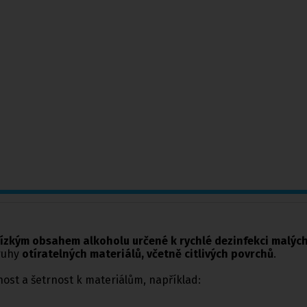
nízkým obsahem alkoholu určené k rychlé dezinfekci malýc
druhy
otíratelných materiálů, včetně citlivých povrchů
.
nost a šetrnost k materiálům, například: