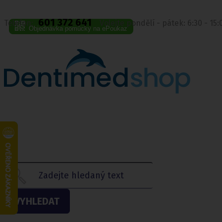
601 372 641
Telefon:
Volejte pondělí - pátek: 6:30 - 15
Objednávka pomůcky na ePoukaz
VYHLEDAT