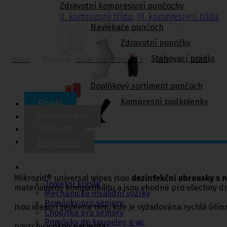
Zdravotní kompresivní punčochy
II. kompresní třída
,
III. kompresivní třída
Navlékače punčoch
Zdravotní ponožky
Stahovací prádlo
Dotaz
Porovnat
Hlídač cen
Doporučit
Tisk
Sdílet
Doplňkový sortiment punčoch
Kompresní podkolenky
Popis
Hodnocení
Diskuze
Dopravné
Pomůcky pro
sebeobsluhu
Mikrozid® universal wipes jsou
dezinfekční ubrousky s 
Toaletní křesla
materiálovou kompatibilitu a jsou vhodné pro všechny 
Mechanické invalidní vozíky
Pomůcky pro seniory
Jsou ideální zejména tam, kde je vyžadována rychlá účin
Chodítka pro seniory
Pomůcky do koupelny a wc
povrchy v okolí pacienta