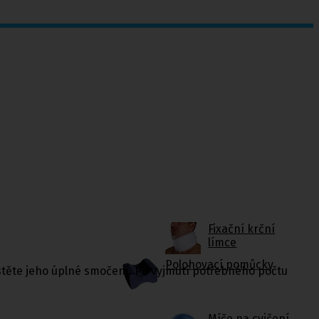
Fixační krční
límce
Polohovací pomůcky
stěte jeho úplné smočení. Po vyjmutí potřebného počtu
Míče na cvičení