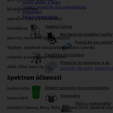
Jídelní stolky k lůžku
Ostatní pomůcky pro sebeobsluhu
léčebná zařízení
Stravování
Péče o nemocného
operační stoly a příslušenství
Toaletní křesla
inkubátory
Mechanické invalidní vozíky
povrchy zdravotnických pomůcek
Pomůcky pro senior
displeje, dotykové obrazovky a ovládací panely
Chodítka pro seniory
nábytek a koženkové čalounění
Pomůcky do koupelny a wc
další citlivé povrchy
Sedačky do vany
,
Sedačky 
Spektrum účinnosti
Ostatní pomůcky pro sebeobsluhu
baktericidní
Stravování
levurocidní
Péče o nemocného
virucidní (Adeno, Noro, Rota, Polyoma SV40, obalené viry