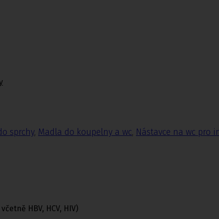
y
do sprchy
,
Madla do koupelny a wc
,
Nástavce na wc pro i
 včetně HBV, HCV, HIV)