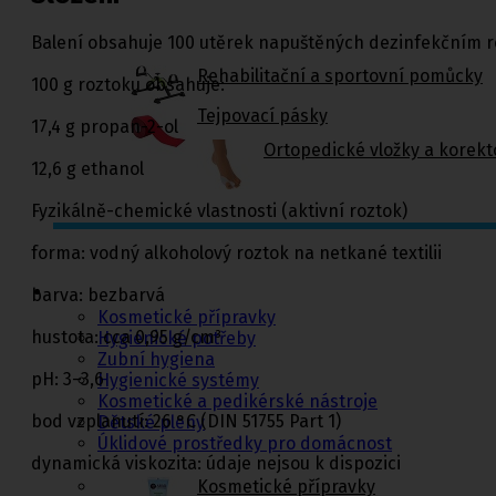
Balení obsahuje 100 utěrek napuštěných dezinfekčním 
Rehabilitační a sportovní pomůcky
100 g roztoku obsahuje:
Tejpovací pásky
17,4 g propan-2-ol
Ortopedické vložky a korekt
12,6 g ethanol
Fyzikálně-chemické vlastnosti (aktivní roztok)
Kosmetika a
forma: vodný alkoholový roztok na netkané textilii
hygiena, Dětské
pleny
barva: bezbarvá
Kosmetické přípravky
hustota: cca 0,95 g/cm³
Hygienické potřeby
Zubní hygiena
pH: 3–3,6
Hygienické systémy
Kosmetické a pedikérské nástroje
bod vzplanutí: 26 °C (DIN 51755 Part 1)
Dětské pleny
Úklidové prostředky pro domácnost
dynamická viskozita: údaje nejsou k dispozici
Kosmetické přípravky