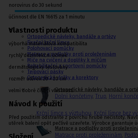
norovirus do 30 sekund
účinnost dle EN 16615 za 1 minutu
Ortopedie,
rehabilitace a
sport
Vlastnosti produktu
Ortopedické návleky, bandáže a ortézy
Fixační krční límce
výborná materiálová kompatibilita
Polohovací pomůcky
Matrace a podložky proti proleženinám
rychlý dezinfekční účinek
Míče na cvičení a doplňky k míčům
Rehabilitační a sportovní pomůcky
dermatologicky testovány
Tejpovací pásky
Ortopedické vložky a korektory
rozměr utěrek 20 × 20 cm
Ortopedické návleky, bandáže a ort
velmi dobré čisticí vlastnosti
Dolní končetiny
,
Trup
,
Horní konče
Návod k použití
Krční límce s výztuhou
,
Krční límce bez v
Před použitím odstraňte z povrchu hrubé nečistoty. Nav
utěrek balení opět pečlivě uzavřete. Výrobce garantuje ú
Matrace a podložky proti proleženi
Matrace proti proleženinám
,
Podlo
Složení