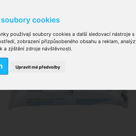
soubory cookies
kové kalhotky zalepovací
,
Inkontinenční kalhotky dámsk
nky používají soubory cookies a další sledovací nástroje s 
ostředí, zobrazení přizpůsobeného obsahu a reklam, analýz
ční vložky pro muže
a zjištění zdroje návštěvnosti.
m
nkontinenční plavky
,
Dámské inkontinenční plavky
,
Dívčí
Upravit mé předvolby
ek
,
Inkontinenční podložky se záložkami
,
Inkontinenční po