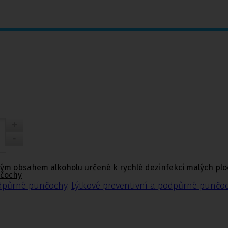
kým obsahem alkoholu určené k rychlé dezinfekci malých plo
nčochy
odpůrné punčochy
,
Lýtkové preventivní a podpůrné punčo