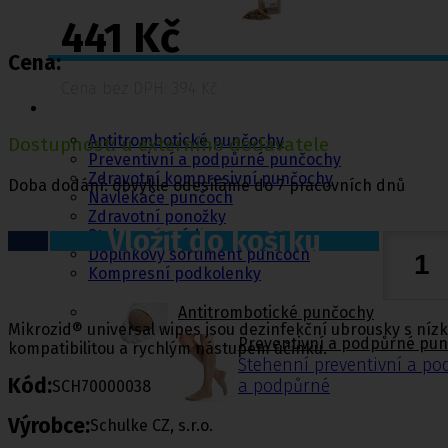
441 Kč
Cena:
Punčochy,
Cena bez DPH: 394 Kč
ponožky
Antitrombotické punčochy
Dostupnost: u externího dodavatele
Preventivní a podpůrné punčochy
Zdravotní kompresivní punčochy
Doba dodání: obvykle odesíláme do 7 pracovních dnů
Navlékače punčoch
Zdravotní ponožky
Vložit do košíku
Stahovací prádlo
Doplňkový sortiment punčoch
Kompresní podkolenky
Antitrombotické punčochy
Mikrozid® universal wipes jsou dezinfekční ubrousky s níz
Preventivní a podpůrné pu
kompatibilitou a rychlým nástupem účinku.
Stehenní preventivní a p
Kód:
a podpůrné
SCH70000038
Výrobce:
Schulke CZ, s.r.o.