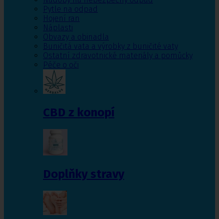
Pytle na odpad
Hojení ran
Náplasti
Obvazy a obinadla
Buničitá vata a výrobky z buničité vaty
Ostatní zdravotnické materiály a pomůcky
Péče o oči
CBD z konopí
Doplňky stravy