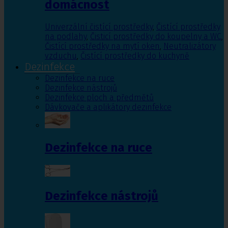
domácnost
Univerzální čistící prostředky
,
Čistící prostředky
na podlahy
,
Čisticí prostředky do koupelny a WC
,
Čistící prostředky na mytí oken
,
Neutralizátory
vzduchu
,
Čistící prostředky do kuchyně
Dezinfekce
Dezinfekce na ruce
Dezinfekce nástrojů
Dezinfekce ploch a předmětů
Dávkovače a aplikátory dezinfekce
Dezinfekce na ruce
Dezinfekce nástrojů