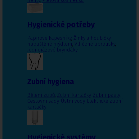
nehty
,
Pleťová kosmetika
Hygienické potřeby
Papírové kapesníky
,
Žínky a houbičky
napuštěné mýdlem
,
Vlhčené ubrousky
,
Jednorázové bryndáky
Zubní hygiena
Bělení zubů
,
Zubní kartáčky
,
Zubní pasty
,
Cestovní sady
,
Ústní vody
,
Elektrické zubní
kartáčky
Hygienické systémy