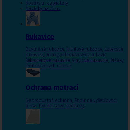
Roušky a respirátory
Návleky na obuv
Rukavice
Bavlněné rukavice
,
Nitrilové rukavice
,
Latexové
rukavice
,
Držáky jednorázových rukavic
,
Mikrotenové rukavice
,
Vinylové rukavice
,
Držáky
jednorázových rukavic
Ochrana matrací
Nepropustná ochrana
,
Papír na vyšetřovací
lůžka
,
Textilní savé podložky