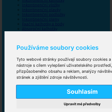
Inkontinenční kalhotky
Inkontinenční vložky
Inkontinenční plavky
Inkontinenční podložky
Inkontinenční pleny
Fixační kalhotky a body
Absorpční kalhotky
Péče o pánevní dno
Bylinky
Používáme soubory cookies
Tyto webové stránky používají soubory cookies a 
Inkontinenční kalhotky
nástroje s cílem vylepšení uživatelského prostředí
přizpůsobeného obsahu a reklam, analýzy návště
Plenkové kalhotky navlékací
,
Plenkové kalhotky
zalepovací
,
Inkontinenční kalhotky dámské
,
stránek a zjištění zdroje návštěvnosti.
Inkontinenční kalhotky pro muže
Souhlasím
Inkontinenční vložky
Upravit mé předvolby