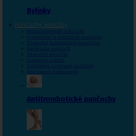
Bylinky
Punčochy, ponožky
Antitrombotické punčochy
Preventivní a podpůrné punčochy
Zdravotní kompresivní punčochy
Navlékače punčoch
Zdravotní ponožky
Stahovací prádlo
Doplňkový sortiment punčoch
Kompresní podkolenky
Antitrombotické punčochy