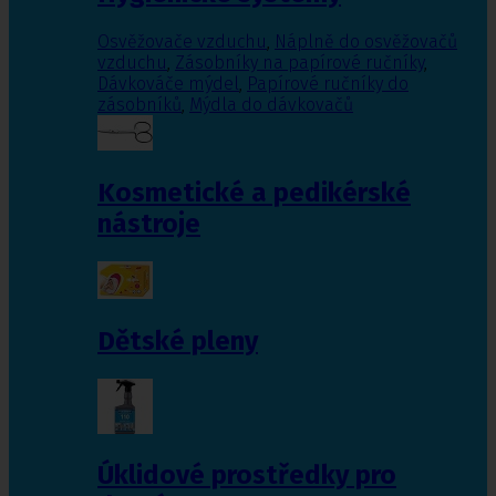
Osvěžovače vzduchu
,
Náplně do osvěžovačů
vzduchu
,
Zásobníky na papírové ručníky
,
Dávkováče mýdel
,
Papírové ručníky do
zásobníků
,
Mýdla do dávkovačů
Kosmetické a pedikérské
nástroje
Dětské pleny
Úklidové prostředky pro