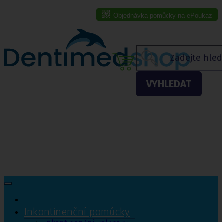
Objednávka pomůcky na ePoukaz
Menu eshopu
VYHLEDAT
Inkontinenční pomůcky