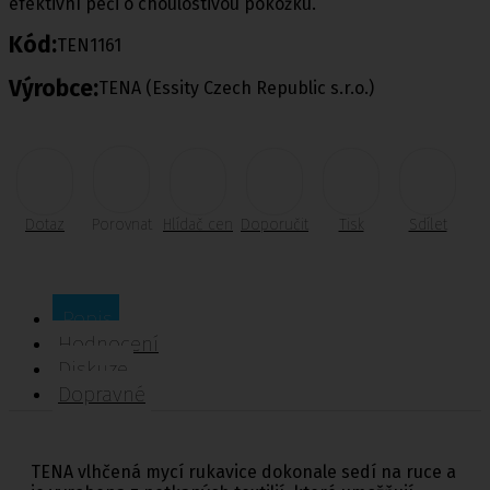
efektivní péči o choulostivou pokožku.
Kód:
TEN1161
Výrobce:
TENA (Essity Czech Republic s.r.o.)
Dotaz
Porovnat
Hlídač cen
Doporučit
Tisk
Sdílet
Popis
Hodnocení
Diskuze
Dopravné
TENA vlhčená mycí rukavice dokonale sedí na ruce a