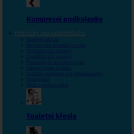
Kompresní podkolenky
Pomůcky pro sebeobsluhu
Toaletní křesla
Mechanické invalidní vozíky
Pomůcky pro seniory
Chodítka pro seniory
Pomůcky do koupelny a wc
Jídelní stolky k lůžku
Ostatní pomůcky pro sebeobsluhu
Stravování
Péče o nemocného
Toaletní křesla