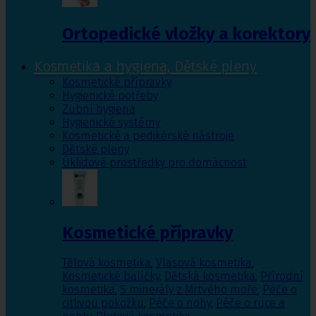
Ortopedické vložky a korektory
Kosmetika a hygiena, Dětské pleny
Kosmetické přípravky
Hygienické potřeby
Zubní hygiena
Hygienické systémy
Kosmetické a pedikérské nástroje
Dětské pleny
Úklidové prostředky pro domácnost
Kosmetické přípravky
Tělová kosmetika
,
Vlasová kosmetika
,
Kosmetické balíčky
,
Dětská kosmetika
,
Přírodní
kosmetika
,
S minerály z Mrtvého moře
,
Péče o
citlivou pokožku
,
Péče o nohy
,
Péče o ruce a