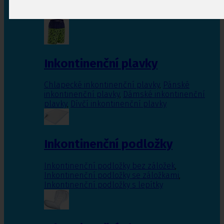
Inkontinenční vložky pro ženy
,
Inkontinenční
vložky pro muže
Inkontinenční plavky
Chlapecké inkontinenční plavky
,
Pánské
inkontinenční plavky
,
Dámské inkontinenční
plavky
,
Dívčí inkontinenční plavky
Inkontinenční podložky
Inkontinenční podložky bez záložek
,
Inkontinenční podložky se záložkami
,
Inkontinenční podložky s lepítky