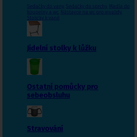
Sedačky do vany
,
Sedačky do sprchy
,
Madla do
koupelny a wc
,
Nástavce na wc pro invalidy
,
Stoličky k vaně
Jídelní stolky k lůžku
Ostatní pomůcky pro
sebeobsluhu
Stravování