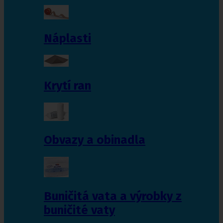
Náplasti
Krytí ran
Obvazy a obinadla
Buničitá vata a výrobky z
buničité vaty