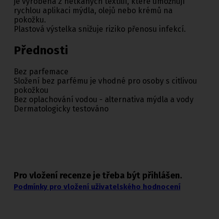
je vyrobena z netkaných textilií, které umožňují
rychlou aplikaci mýdla, olejů nebo krémů na
pokožku.
Plastová výstelka snižuje riziko přenosu infekcí.
Přednosti
Bez parfemace
Složení bez parfému je vhodné pro osoby s citlivou
pokožkou
Bez oplachování vodou - alternativa mýdla a vody
Dermatologicky testováno
Pro vložení recenze je třeba být přihlášen.
Podmínky pro vložení uživatelského hodnocení