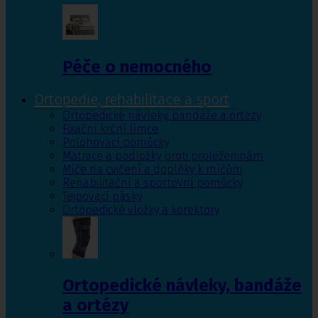
Péče o nemocného
Ortopedie, rehabilitace a sport
Ortopedické návleky, bandáže a ortézy
Fixační krční límce
Polohovací pomůcky
Matrace a podložky proti proleženinám
Míče na cvičení a doplňky k míčům
Rehabilitační a sportovní pomůcky
Tejpovací pásky
Ortopedické vložky a korektory
Ortopedické návleky, bandáže
a ortézy