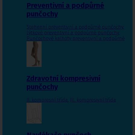
Preventivní a podpůrné
punčochy
Stehenní preventivní a podpůrné punčochy
,
Lýtkové preventivní a podpůrné punčochy
,
Punčochové kalhoty preventivní a podpůrné
Zdravotní kompresivní
punčochy
II. kompresní třída
,
III. kompresivní třída
Navlékače punčoch