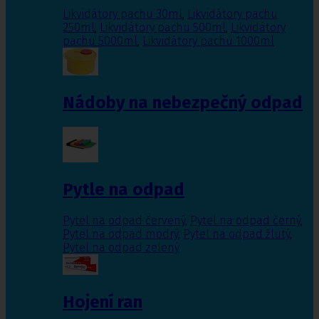
Likvidátory pachu 30ml
,
Likvidátory pachu
250ml
,
Likvidátory pachu 500ml
,
Likvidátory
pachu 5000ml
,
Likvidátory pachu 1000ml
Nádoby na nebezpečný odpad
Pytle na odpad
Pytel na odpad červený
,
Pytel na odpad černý
,
Pytel na odpad modrý
,
Pytel na odpad žlutý
,
Pytel na odpad zelený
Hojení ran