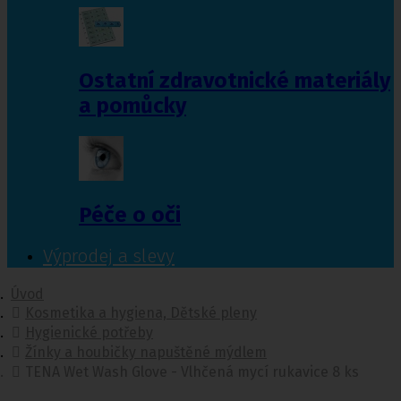
Ostatní zdravotnické materiály
a pomůcky
Péče o oči
Výprodej a slevy
Úvod
Kosmetika a hygiena, Dětské pleny
Hygienické potřeby
Žínky a houbičky napuštěné mýdlem
TENA Wet Wash Glove - Vlhčená mycí rukavice 8 ks