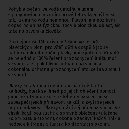
Pohyb a cvičení ve vodě umožňuje lidem
s pohybovým omezením provádět cviky a hýbat se
tak, jak mimo vodu nemohou. Plavání má pozitivní
dopad nejen na fyzickou, tedy biologickou oblast, ale
také na psychiku člověka.
Pro nejmenší děti existuje řešení ve formě
plaveckých plen, pro větší děti a dospělé jsou v
nabídce inkontinenční plavky. Ani v jednom případě
se nejedná o 100% řešení pro zachycení úniku moči
ve vodě, ale spolehlivou ochranu na suchu a
dokonalou ochranu pro zachycení stolice (na suchu i
ve vodě).
Plavky Kes-Vir mají uvnitř speciální diskrétní
kalhotky, které se ihned po jejich oblečení pomocí
gumiček utáhnou kolem stehen a pasu a tím se
zabezpečí jejich přilnavost ke kůži a zvýší se jejich
nepromokavost. Plavky chrání zejména na suchu! Ve
chvíli, když jsou suché a správně oblečené (utažené
kolem pasu a stehen), dokonale zachytí každý únik a
nedojde k trapné situaci a konfrontaci s okolím.