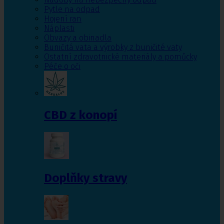
Pytle na odpad
Hojení ran
Náplasti
Obvazy a obinadla
Buničitá vata a výrobky z buničité vaty
Ostatní zdravotnické materiály a pomůcky
Péče o oči
CBD z konopí
Doplňky stravy