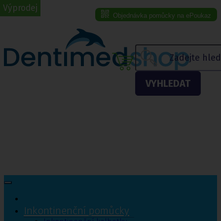
Výprodej
Objednávka pomůcky na ePoukaz
Menu eshopu
VYHLEDAT
Inkontinenční pomůcky