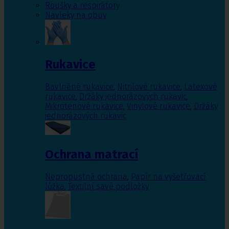
Roušky a respirátory
Návleky na obuv
Rukavice
Bavlněné rukavice
,
Nitrilové rukavice
,
Latexové
rukavice
,
Držáky jednorázových rukavic
,
Mikrotenové rukavice
,
Vinylové rukavice
,
Držáky
jednorázových rukavic
Ochrana matrací
Nepropustná ochrana
,
Papír na vyšetřovací
lůžka
,
Textilní savé podložky