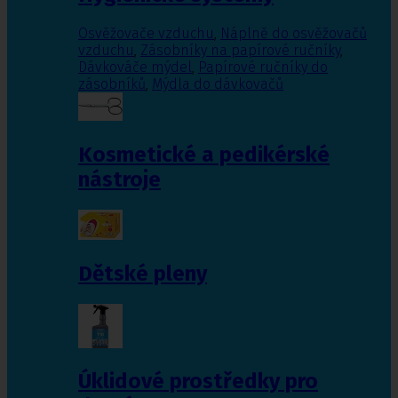
Osvěžovače vzduchu
,
Náplně do osvěžovačů
vzduchu
,
Zásobníky na papírové ručníky
,
Dávkováče mýdel
,
Papírové ručníky do
zásobníků
,
Mýdla do dávkovačů
Kosmetické a pedikérské
nástroje
Dětské pleny
Úklidové prostředky pro