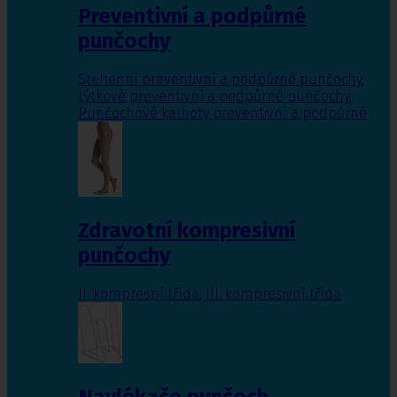
Preventivní a podpůrné
punčochy
Stehenní preventivní a podpůrné punčochy
,
Lýtkové preventivní a podpůrné punčochy
,
Punčochové kalhoty preventivní a podpůrné
Zdravotní kompresivní
punčochy
II. kompresní třída
,
III. kompresivní třída
Navlékače punčoch