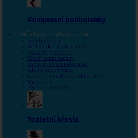
Kompresní podkolenky
Pomůcky pro sebeobsluhu
Toaletní křesla
Mechanické invalidní vozíky
Pomůcky pro seniory
Chodítka pro seniory
Pomůcky do koupelny a wc
Jídelní stolky k lůžku
Ostatní pomůcky pro sebeobsluhu
Stravování
Péče o nemocného
Toaletní křesla