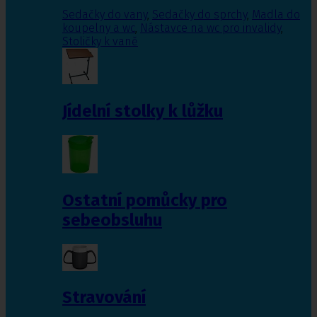
Sedačky do vany
,
Sedačky do sprchy
,
Madla do
koupelny a wc
,
Nástavce na wc pro invalidy
,
Stoličky k vaně
Jídelní stolky k lůžku
Ostatní pomůcky pro
sebeobsluhu
Stravování