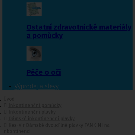
Ostatní zdravotnické materiály
a pomůcky
Péče o oči
Výprodej a slevy
Úvod
Inkontinenční pomůcky
Inkontinenční plavky
Dámské inkontinenční plavky
Kes-Vir Dámské dvoudílné plavky TANKINI na
inkontinenci