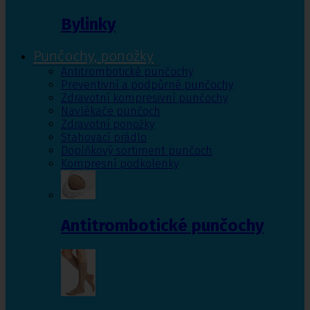
Bylinky
Punčochy, ponožky
Antitrombotické punčochy
Preventivní a podpůrné punčochy
Zdravotní kompresivní punčochy
Navlékače punčoch
Zdravotní ponožky
Stahovací prádlo
Doplňkový sortiment punčoch
Kompresní podkolenky
Antitrombotické punčochy