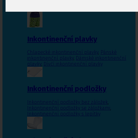
Inkontinenční vložky pro ženy
,
Inkontinenční
vložky pro muže
Inkontinenční plavky
Chlapecké inkontinenční plavky
,
Pánské
inkontinenční plavky
,
Dámské inkontinenční
plavky
,
Dívčí inkontinenční plavky
Inkontinenční podložky
Inkontinenční podložky bez záložek
,
Inkontinenční podložky se záložkami
,
Inkontinenční podložky s lepítky