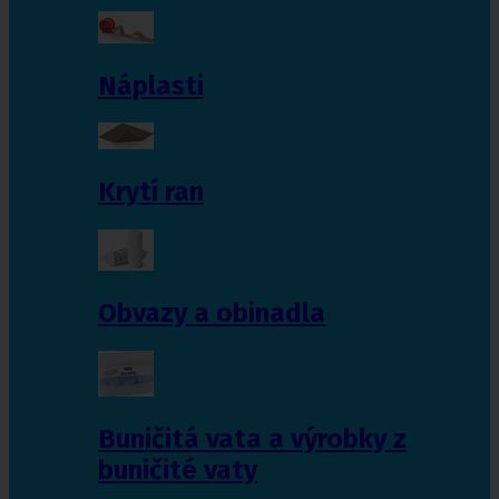
Náplasti
Krytí ran
Obvazy a obinadla
Buničitá vata a výrobky z
buničité vaty