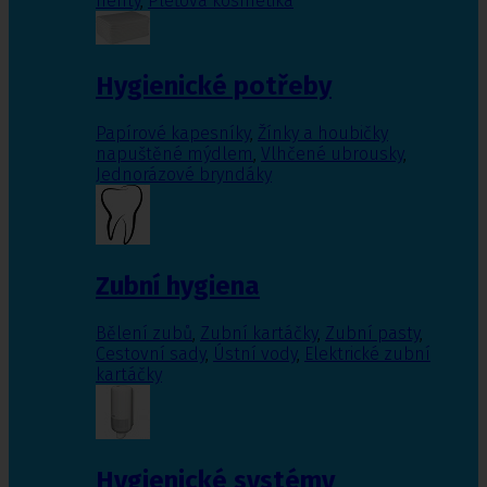
nehty
,
Pleťová kosmetika
Hygienické potřeby
Papírové kapesníky
,
Žínky a houbičky
napuštěné mýdlem
,
Vlhčené ubrousky
,
Jednorázové bryndáky
Zubní hygiena
Bělení zubů
,
Zubní kartáčky
,
Zubní pasty
,
Cestovní sady
,
Ústní vody
,
Elektrické zubní
kartáčky
Hygienické systémy