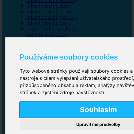
Inkontinenční kalhotky
Inkontinenční vložky
Inkontinenční plavky
Inkontinenční podložky
Inkontinenční pleny
Fixační kalhotky a body
Absorpční kalhotky
Péče o pánevní dno
Bylinky
Používáme soubory cookies
Tyto webové stránky používají soubory cookies a 
Inkontinenční kalhotky
nástroje s cílem vylepšení uživatelského prostředí
přizpůsobeného obsahu a reklam, analýzy návště
Plenkové kalhotky navlékací
,
Plenkové kalhotky
zalepovací
,
Inkontinenční kalhotky dámské
,
stránek a zjištění zdroje návštěvnosti.
Inkontinenční kalhotky pro muže
Souhlasím
Inkontinenční vložky
Upravit mé předvolby