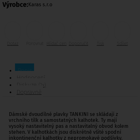
Výrobce:
Karas s.r.o
Dotaz
Porovnat
Hlídač cen
Doporučit
Tisk
Sdílet
Popis
Hodnocení
Diskuze
(2x)
Dopravné
Dámské dvoudílné plavky TANKINI se skládají z
vrchního tílk a samostatných kalhotek. Ty mají
vysoký nastavitelný pas a nastavitalný obvod kolem
stehen. V kalhotkách jsou diskrétně všité spodní
inkontinenční kalhotky z nepromokavé podšívky.