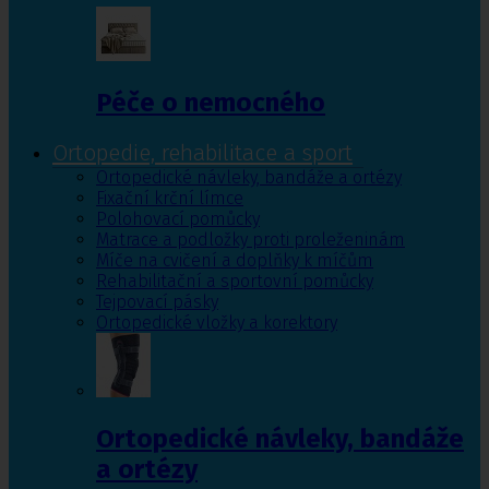
Péče o nemocného
Ortopedie, rehabilitace a sport
Ortopedické návleky, bandáže a ortézy
Fixační krční límce
Polohovací pomůcky
Matrace a podložky proti proleženinám
Míče na cvičení a doplňky k míčům
Rehabilitační a sportovní pomůcky
Tejpovací pásky
Ortopedické vložky a korektory
Ortopedické návleky, bandáže
a ortézy