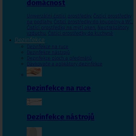
domácnost
Univerzální čistící prostředky
,
Čistící prostředky
na podlahy
,
Čisticí prostředky do koupelny a WC
,
Čistící prostředky na mytí oken
,
Neutralizátory
vzduchu
,
Čistící prostředky do kuchyně
Dezinfekce
Dezinfekce na ruce
Dezinfekce nástrojů
Dezinfekce ploch a předmětů
Dávkovače a aplikátory dezinfekce
Dezinfekce na ruce
Dezinfekce nástrojů