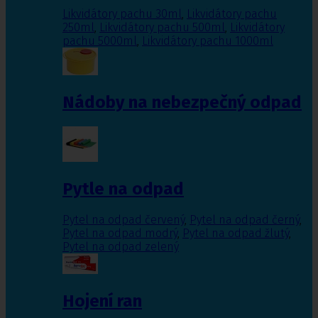
Likvidátory pachu 30ml
,
Likvidátory pachu
250ml
,
Likvidátory pachu 500ml
,
Likvidátory
pachu 5000ml
,
Likvidátory pachu 1000ml
Nádoby na nebezpečný odpad
Pytle na odpad
Pytel na odpad červený
,
Pytel na odpad černý
,
Pytel na odpad modrý
,
Pytel na odpad žlutý
,
Pytel na odpad zelený
Hojení ran