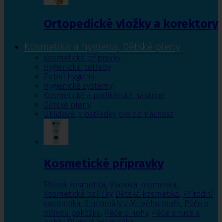
Ortopedické vložky a korektory
Kosmetika a hygiena, Dětské pleny
Kosmetické přípravky
Hygienické potřeby
Zubní hygiena
Hygienické systémy
Kosmetické a pedikérské nástroje
Dětské pleny
Úklidové prostředky pro domácnost
Kosmetické přípravky
Tělová kosmetika
,
Vlasová kosmetika
,
Kosmetické balíčky
,
Dětská kosmetika
,
Přírodní
kosmetika
,
S minerály z Mrtvého moře
,
Péče o
citlivou pokožku
,
Péče o nohy
,
Péče o ruce a