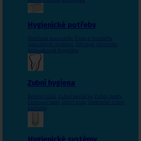
nehty
,
Pleťová kosmetika
Hygienické potřeby
Papírové kapesníky
,
Žínky a houbičky
napuštěné mýdlem
,
Vlhčené ubrousky
,
Jednorázové bryndáky
Zubní hygiena
Bělení zubů
,
Zubní kartáčky
,
Zubní pasty
,
Cestovní sady
,
Ústní vody
,
Elektrické zubní
kartáčky
Hygienické systémy