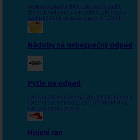
Likvidátory pachu 30ml
,
Likvidátory pachu
250ml
,
Likvidátory pachu 500ml
,
Likvidátory
pachu 5000ml
,
Likvidátory pachu 1000ml
Nádoby na nebezpečný odpad
Pytle na odpad
Pytel na odpad červený
,
Pytel na odpad černý
,
Pytel na odpad modrý
,
Pytel na odpad žlutý
,
Pytel na odpad zelený
Hojení ran