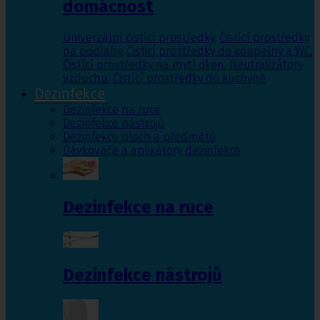
domácnost
Univerzální čistící prostředky
,
Čistící prostředky
na podlahy
,
Čisticí prostředky do koupelny a WC
,
Čistící prostředky na mytí oken
,
Neutralizátory
vzduchu
,
Čistící prostředky do kuchyně
Dezinfekce
Dezinfekce na ruce
Dezinfekce nástrojů
Dezinfekce ploch a předmětů
Dávkovače a aplikátory dezinfekce
Dezinfekce na ruce
Dezinfekce nástrojů