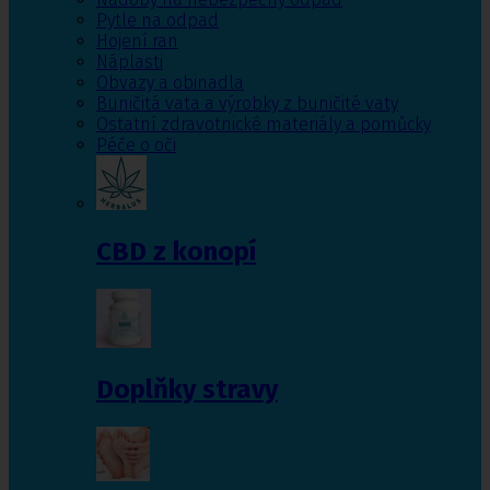
Pytle na odpad
Hojení ran
Náplasti
Obvazy a obinadla
Buničitá vata a výrobky z buničité vaty
Ostatní zdravotnické materiály a pomůcky
Péče o oči
CBD z konopí
Doplňky stravy