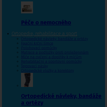
Péče o nemocného
Ortopedie, rehabilitace a sport
Ortopedické návleky, bandáže a ortézy
Fixační krční límce
Polohovací pomůcky
Matrace a podložky proti proleženinám
Míče na cvičení a doplňky k míčům
Rehabilitační a sportovní pomůcky
Tejpovací pásky
Ortopedické vložky a korektory
Ortopedické návleky, bandáže
a ortézy