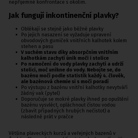
nepříjemné konfrontace s okolím.
Jak fungují inkontinenční plavky?
Oblékají se stejně jako běžné plavky
Po jejich nasazení se vyžaduje upravení
obvodových gumiček vnitřních kalhotek kolem
stehen a pasu
V suchém stavu díky absorpčním vnitřním
kalhotkám zachytí únik moči i stolice
Po namočení do vody plavky zachytí a udrží
stolici, moč unikne do vody. Nebojte se, do
bazénu močí podle statistik každý 4. člověk,
ale bazénová chemie si s močí poradí
Po výstupu z bazénu vnitřní kalhotky nevytváří
žádný vak (pytel)
Doporučuje se mokré plavky ihned po opuštění
bazénu vysvléct, opláchnout čistou vodou
(zbavit případných hrubých nečistot) a
následně prát v pračce
Většina plaveckých kurzů a veřejných bazenů v