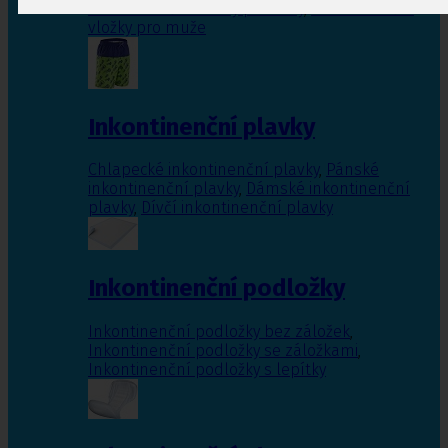
Inkontinenční vložky pro ženy
,
Inkontinenční
vložky pro muže
Inkontinenční plavky
Chlapecké inkontinenční plavky
,
Pánské
inkontinenční plavky
,
Dámské inkontinenční
plavky
,
Dívčí inkontinenční plavky
Inkontinenční podložky
Inkontinenční podložky bez záložek
,
Inkontinenční podložky se záložkami
,
Inkontinenční podložky s lepítky