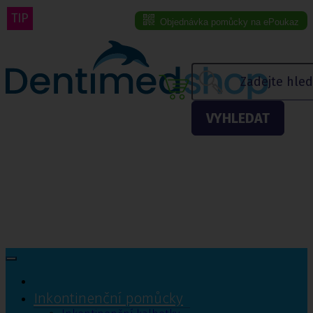
TIP
Objednávka pomůcky na ePoukaz
Menu eshopu
VYHLEDAT
Inkontinenční pomůcky