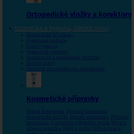
Ortopedické vložky a korektory
Kosmetika a hygiena, Dětské pleny
Kosmetické přípravky
Hygienické potřeby
Zubní hygiena
Hygienické systémy
Kosmetické a pedikérské nástroje
Dětské pleny
Úklidové prostředky pro domácnost
Kosmetické přípravky
Tělová kosmetika
,
Vlasová kosmetika
,
Kosmetické balíčky
,
Dětská kosmetika
,
Přírodní
kosmetika
,
S minerály z Mrtvého moře
,
Péče o
citlivou pokožku
,
Péče o nohy
,
Péče o ruce a