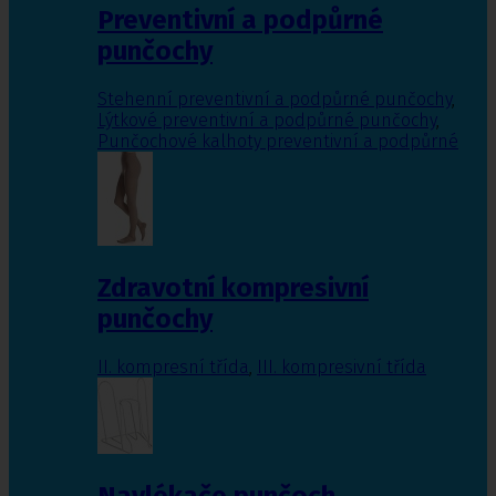
Preventivní a podpůrné
punčochy
Stehenní preventivní a podpůrné punčochy
,
Lýtkové preventivní a podpůrné punčochy
,
Punčochové kalhoty preventivní a podpůrné
Zdravotní kompresivní
punčochy
II. kompresní třída
,
III. kompresivní třída
Navlékače punčoch