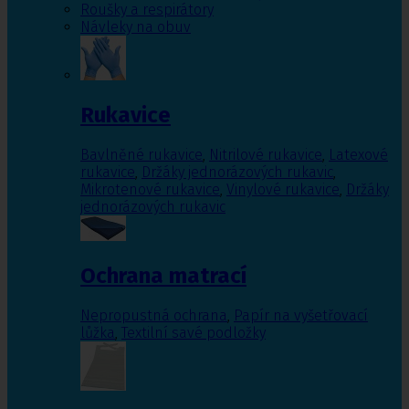
Roušky a respirátory
Návleky na obuv
Rukavice
Bavlněné rukavice
,
Nitrilové rukavice
,
Latexové
rukavice
,
Držáky jednorázových rukavic
,
Mikrotenové rukavice
,
Vinylové rukavice
,
Držáky
jednorázových rukavic
Ochrana matrací
Nepropustná ochrana
,
Papír na vyšetřovací
lůžka
,
Textilní savé podložky