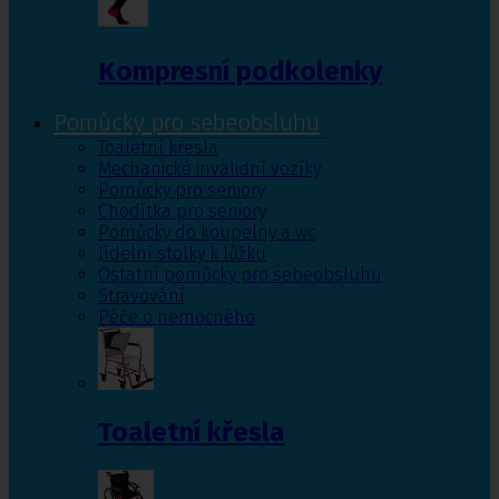
Kompresní podkolenky
Pomůcky pro sebeobsluhu
Toaletní křesla
Mechanické invalidní vozíky
Pomůcky pro seniory
Chodítka pro seniory
Pomůcky do koupelny a wc
Jídelní stolky k lůžku
Ostatní pomůcky pro sebeobsluhu
Stravování
Péče o nemocného
Toaletní křesla