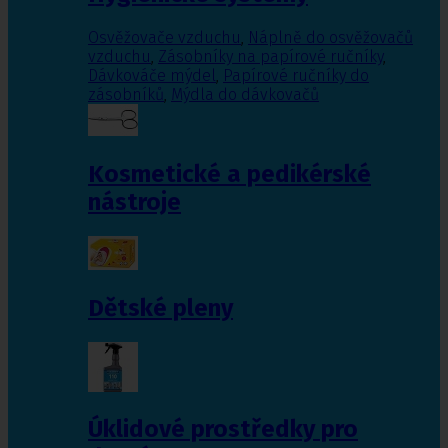
Osvěžovače vzduchu
,
Náplně do osvěžovačů
vzduchu
,
Zásobníky na papírové ručníky
,
Dávkováče mýdel
,
Papírové ručníky do
zásobníků
,
Mýdla do dávkovačů
Kosmetické a pedikérské
nástroje
Dětské pleny
Úklidové prostředky pro