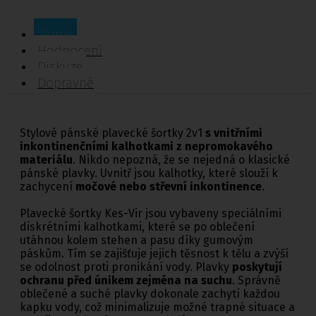
Popis
Hodnocení
Diskuze
Dopravné
Stylové pánské plavecké šortky 2v1
s vnitřními
inkontinenčními kalhotkami z nepromokavého
materiálu
. Nikdo nepozná, že se nejedná o klasické
pánské plavky. Uvnitř jsou kalhotky, které slouží k
zachycení
močové nebo střevní inkontinence
.
Plavecké šortky Kes-Vir jsou vybaveny speciálními
diskrétními kalhotkami, které se po oblečení
utáhnou kolem stehen a pasu díky gumovým
páskům. Tím se zajišťuje jejich těsnost k tělu a zvýší
se odolnost proti pronikání vody. Plavky
poskytují
ochranu před únikem zejména na suchu
. Správně
oblečené a suché plavky dokonale zachytí každou
kapku vody, což minimalizuje možné trapné situace a