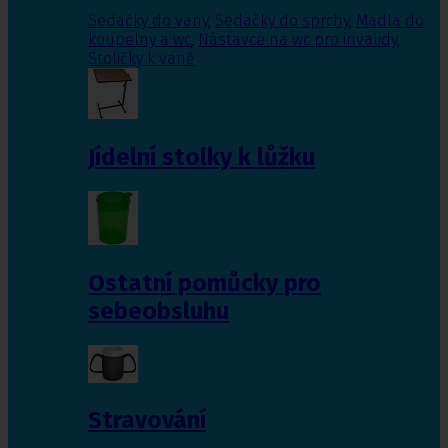
Sedačky do vany
,
Sedačky do sprchy
,
Madla do
koupelny a wc
,
Nástavce na wc pro invalidy
,
Stoličky k vaně
Jídelní stolky k lůžku
Ostatní pomůcky pro
sebeobsluhu
Stravování