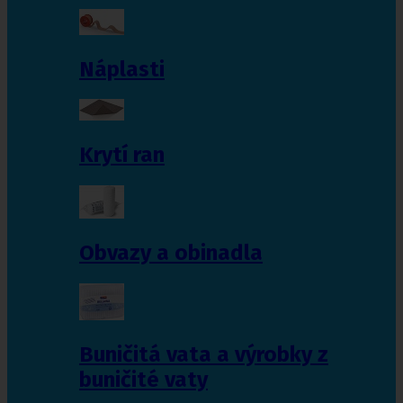
Náplasti
Krytí ran
Obvazy a obinadla
Buničitá vata a výrobky z
buničité vaty