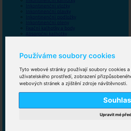
Inkontinenční kalhotky
Inkontinenční vložky
Inkontinenční plavky
Inkontinenční podložky
Inkontinenční pleny
Fixační kalhotky a body
Absorpční kalhotky
Péče o pánevní dno
Bylinky
Používáme soubory cookies
Tyto webové stránky používají soubory cookies a d
Inkontinenční kalhotky
uživatelského prostředí, zobrazení přizpůsobenéh
webových stránek a zjištění zdroje návštěvnosti.
Plenkové kalhotky navlékací
,
Plenkové kalhotky
zalepovací
,
Inkontinenční kalhotky dámské
,
Inkontinenční kalhotky pro muže
Souhla
Upravit mé pře
Inkontinenční vložky