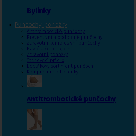
Bylinky
Punčochy, ponožky
Antitrombotické punčochy
Preventivní a podpůrné punčochy
Zdravotní kompresivní punčochy
Navlékače punčoch
Zdravotní ponožky
Stahovací prádlo
Doplňkový sortiment punčoch
Kompresní podkolenky
Antitrombotické punčochy