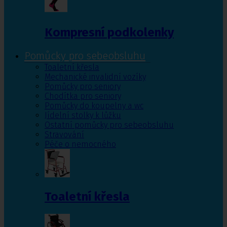
Kompresní podkolenky
Pomůcky pro sebeobsluhu
Toaletní křesla
Mechanické invalidní vozíky
Pomůcky pro seniory
Chodítka pro seniory
Pomůcky do koupelny a wc
Jídelní stolky k lůžku
Ostatní pomůcky pro sebeobsluhu
Stravování
Péče o nemocného
Toaletní křesla