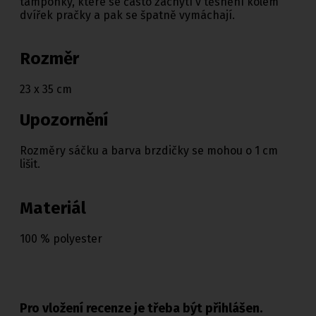
tamponky, které se často zachytí v těsnění kolem
dvířek pračky a pak se špatně vymáchají.
Rozměr
23 x 35 cm
Upozornění
Rozměry sáčku a barva brzdičky se mohou o 1 cm
lišit.
Materiál
100 % polyester
Pro vložení recenze je třeba být přihlášen.