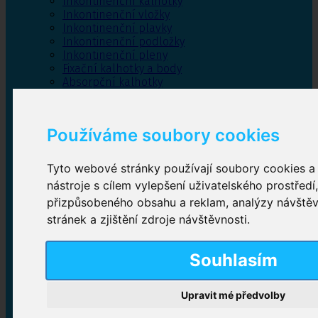
Inkontinenční kalhotky
Inkontinenční vložky
Inkontinenční plavky
Inkontinenční podložky
Inkontinenční pleny
Fixační kalhotky a body
Absorpční kalhotky
Péče o pánevní dno
Bylinky
Používáme soubory cookies
Tyto webové stránky používají soubory cookies a 
Inkontinenční kalhotky
nástroje s cílem vylepšení uživatelského prostředí
přizpůsobeného obsahu a reklam, analýzy návště
Plenkové kalhotky navlékací
,
Plenkové kalhotky
zalepovací
,
Inkontinenční kalhotky dámské
,
stránek a zjištění zdroje návštěvnosti.
Inkontinenční kalhotky pro muže
Souhlasím
Inkontinenční vložky
Upravit mé předvolby