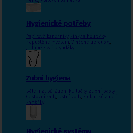
nehty
,
Pleťová kosmetika
Hygienické potřeby
Papírové kapesníky
,
Žínky a houbičky
napuštěné mýdlem
,
Vlhčené ubrousky
,
Jednorázové bryndáky
Zubní hygiena
Bělení zubů
,
Zubní kartáčky
,
Zubní pasty
,
Cestovní sady
,
Ústní vody
,
Elektrické zubní
kartáčky
Hygienické systémy