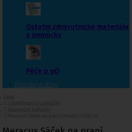
Ostatní zdravotnické materiály
a pomůcky
Péče o oči
Výprodej a slevy
Úvod
Inkontinenční pomůcky
Absorpční kalhotky
Meracus Sáček na praní střední 23x35 cm
Meracus Sáček na praní