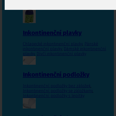
Inkontinenční vložky pro ženy
,
Inkontinenční
vložky pro muže
Inkontinenční plavky
Chlapecké inkontinenční plavky
,
Pánské
inkontinenční plavky
,
Dámské inkontinenční
plavky
,
Dívčí inkontinenční plavky
Inkontinenční podložky
Inkontinenční podložky bez záložek
,
Inkontinenční podložky se záložkami
,
Inkontinenční podložky s lepítky