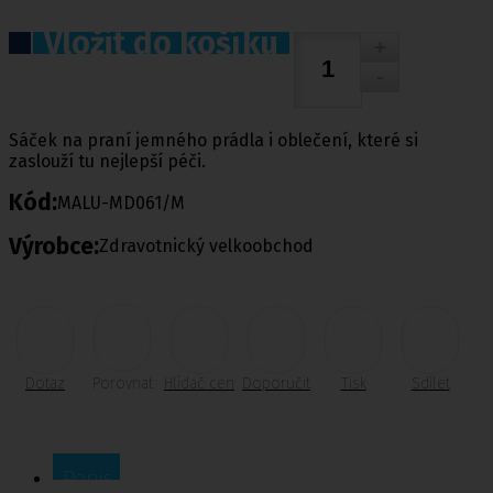
Vložit do košíku
Sáček na praní jemného prádla i oblečení, které si
zaslouží tu nejlepší péči.
Kód:
MALU-MD061/M
Výrobce:
Zdravotnický velkoobchod
Dotaz
Porovnat
Hlídač cen
Doporučit
Tisk
Sdílet
Popis