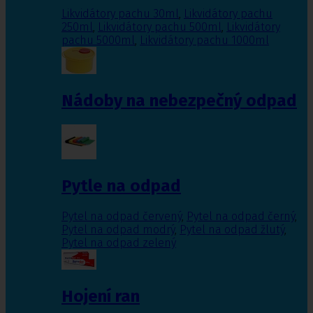
Likvidátory pachu 30ml
,
Likvidátory pachu
250ml
,
Likvidátory pachu 500ml
,
Likvidátory
pachu 5000ml
,
Likvidátory pachu 1000ml
Nádoby na nebezpečný odpad
Pytle na odpad
Pytel na odpad červený
,
Pytel na odpad černý
,
Pytel na odpad modrý
,
Pytel na odpad žlutý
,
Pytel na odpad zelený
Hojení ran