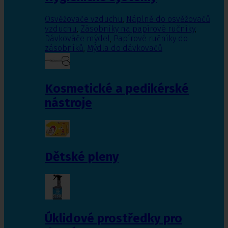
Osvěžovače vzduchu
,
Náplně do osvěžovačů
vzduchu
,
Zásobníky na papírové ručníky
,
Dávkováče mýdel
,
Papírové ručníky do
zásobníků
,
Mýdla do dávkovačů
Kosmetické a pedikérské
nástroje
Dětské pleny
Úklidové prostředky pro