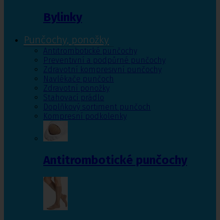
Bylinky
Punčochy, ponožky
Antitrombotické punčochy
Preventivní a podpůrné punčochy
Zdravotní kompresivní punčochy
Navlékače punčoch
Zdravotní ponožky
Stahovací prádlo
Doplňkový sortiment punčoch
Kompresní podkolenky
Antitrombotické punčochy