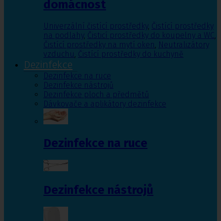
domácnost
Univerzální čistící prostředky
,
Čistící prostředky
na podlahy
,
Čisticí prostředky do koupelny a WC
,
Čistící prostředky na mytí oken
,
Neutralizátory
vzduchu
,
Čistící prostředky do kuchyně
Dezinfekce
Dezinfekce na ruce
Dezinfekce nástrojů
Dezinfekce ploch a předmětů
Dávkovače a aplikátory dezinfekce
Dezinfekce na ruce
Dezinfekce nástrojů