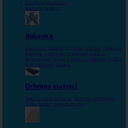
Roušky a respirátory
Návleky na obuv
Rukavice
Bavlněné rukavice
,
Nitrilové rukavice
,
Latexové
rukavice
,
Držáky jednorázových rukavic
,
Mikrotenové rukavice
,
Vinylové rukavice
,
Držáky
jednorázových rukavic
Ochrana matrací
Nepropustná ochrana
,
Papír na vyšetřovací
lůžka
,
Textilní savé podložky