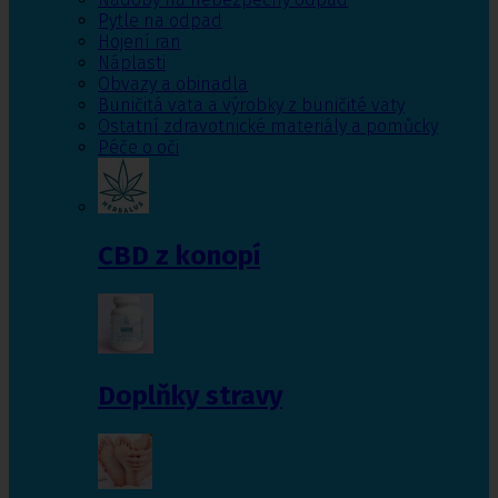
Pytle na odpad
Hojení ran
Náplasti
Obvazy a obinadla
Buničitá vata a výrobky z buničité vaty
Ostatní zdravotnické materiály a pomůcky
Péče o oči
CBD z konopí
Doplňky stravy