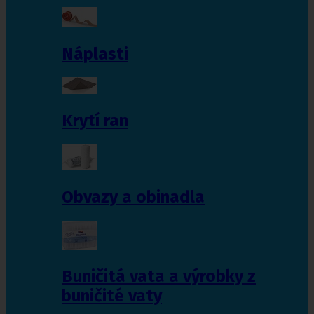
Náplasti
Krytí ran
Obvazy a obinadla
Buničitá vata a výrobky z
buničité vaty