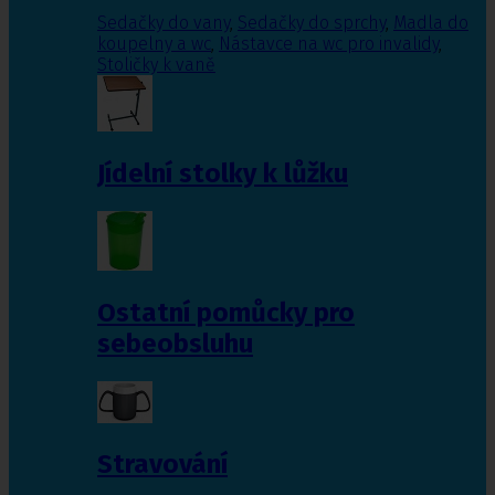
Sedačky do vany
,
Sedačky do sprchy
,
Madla do
koupelny a wc
,
Nástavce na wc pro invalidy
,
Stoličky k vaně
Jídelní stolky k lůžku
Ostatní pomůcky pro
sebeobsluhu
Stravování