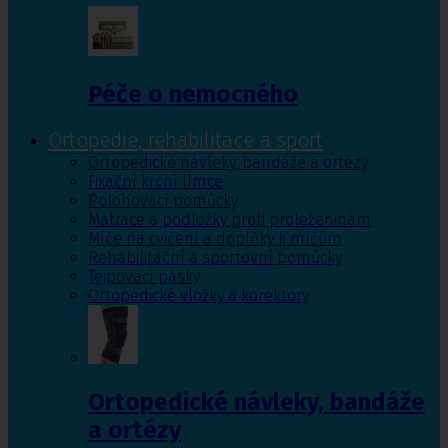
Péče o nemocného
Ortopedie, rehabilitace a sport
Ortopedické návleky, bandáže a ortézy
Fixační krční límce
Polohovací pomůcky
Matrace a podložky proti proleženinám
Míče na cvičení a doplňky k míčům
Rehabilitační a sportovní pomůcky
Tejpovací pásky
Ortopedické vložky a korektory
Ortopedické návleky, bandáže
a ortézy