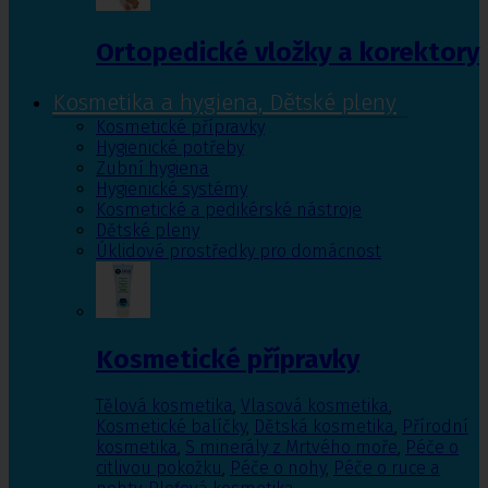
Ortopedické vložky a korektory
Kosmetika a hygiena, Dětské pleny
Kosmetické přípravky
Hygienické potřeby
Zubní hygiena
Hygienické systémy
Kosmetické a pedikérské nástroje
Dětské pleny
Úklidové prostředky pro domácnost
Kosmetické přípravky
Tělová kosmetika
,
Vlasová kosmetika
,
Kosmetické balíčky
,
Dětská kosmetika
,
Přírodní
kosmetika
,
S minerály z Mrtvého moře
,
Péče o
citlivou pokožku
,
Péče o nohy
,
Péče o ruce a