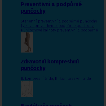
Preventivní a podpůrné
punčochy
Stehenní preventivní a podpůrné punčochy
,
Lýtkové preventivní a podpůrné punčochy
,
Punčochové kalhoty preventivní a podpůrné
Zdravotní kompresivní
punčochy
II. kompresní třída
,
III. kompresivní třída
Navlékače punčoch