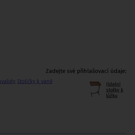
Zadejte své přihlašovací údaje:
nvalidy
,
Stoličky k vaně
Jídelní
stolky k
lůžku