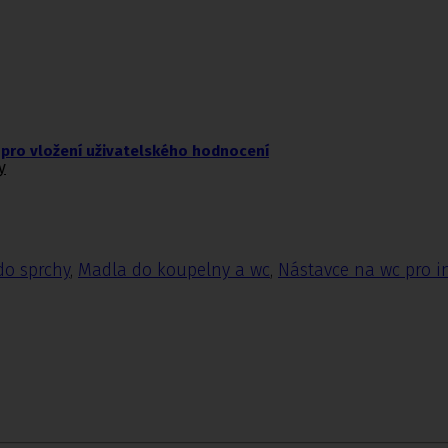
pro vložení uživatelského hodnocení
y
do sprchy
,
Madla do koupelny a wc
,
Nástavce na wc pro i