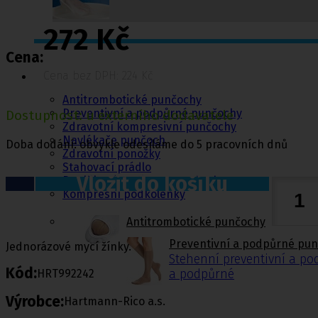
272 Kč
Cena:
Punčochy,
ponožky
Cena bez DPH: 224 Kč
Antitrombotické punčochy
Preventivní a podpůrné punčochy
Dostupnost: u externího dodavatele
Zdravotní kompresivní punčochy
Navlékače punčoch
Doba dodání: obvykle odesíláme do 5 pracovních dnů
Zdravotní ponožky
Stahovací prádlo
Vložit do košíku
Doplňkový sortiment punčoch
Kompresní podkolenky
Antitrombotické punčochy
Preventivní a podpůrné pu
Jednorázové mycí žínky.
Stehenní preventivní a p
Kód:
HRT992242
a podpůrné
Výrobce:
Hartmann-Rico a.s.