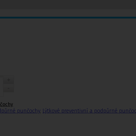
nčochy
odpůrné punčochy
,
Lýtkové preventivní a podpůrné punčo