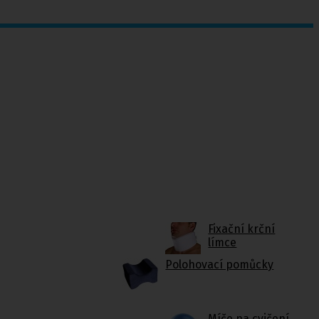
Fixační krční
límce
Polohovací pomůcky
Míče na cvičení