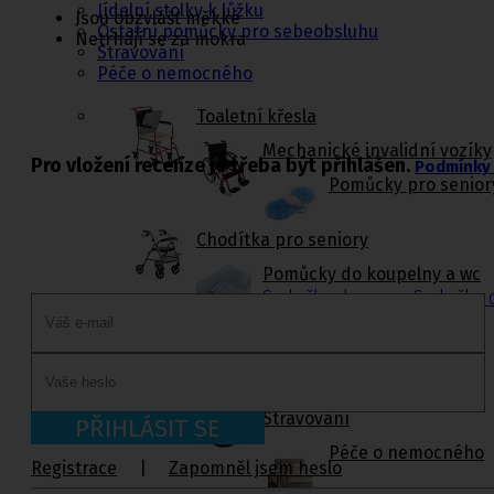
Jídelní stolky k lůžku
Jsou obzvlášť měkké
Ostatní pomůcky pro sebeobsluhu
Netrhají se za mokra
Stravování
Péče o nemocného
Toaletní křesla
Mechanické invalidní vozíky
Pro vložení recenze je třeba být přihlášen.
Podmínky 
Pomůcky pro senior
Chodítka pro seniory
Pomůcky do koupelny a wc
Sedačky do vany
,
Sedačky 
Ostatní pomůcky pro sebeobsluhu
Stravování
PŘIHLÁSIT SE
Péče o nemocného
Registrace
|
Zapomněl jsem heslo