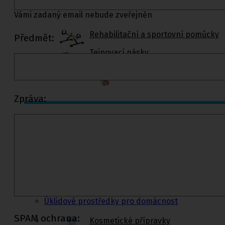
Vámi zadaný email nebude zveřejněn
Rehabilitační a sportovní pomůcky
Předmět:
Tejpovací pásky
Ortopedické vložky a korekt
Zpráva:
Kosmetika a
hygiena, Dětské
pleny
Kosmetické přípravky
Hygienické potřeby
Zubní hygiena
Hygienické systémy
Kosmetické a pedikérské nástroje
Dětské pleny
Úklidové prostředky pro domácnost
SPAM ochrana:
Kosmetické přípravky