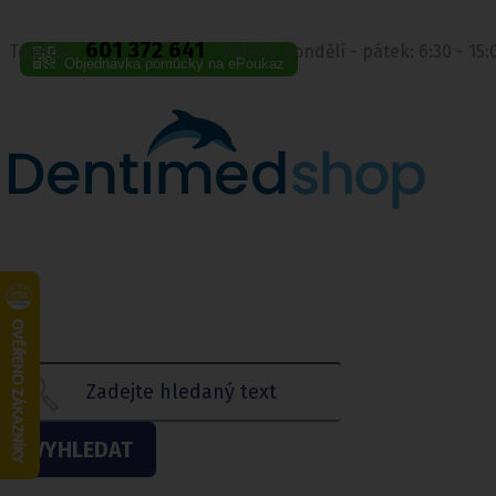
601 372 641
Telefon:
Volejte pondělí - pátek: 6:30 - 15
Objednávka pomůcky na ePoukaz
VYHLEDAT