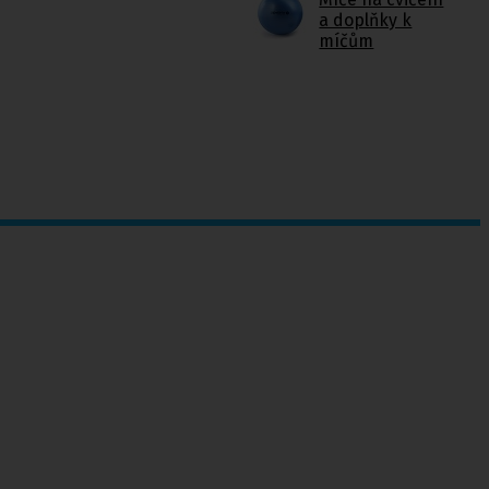
a doplňky k
míčům