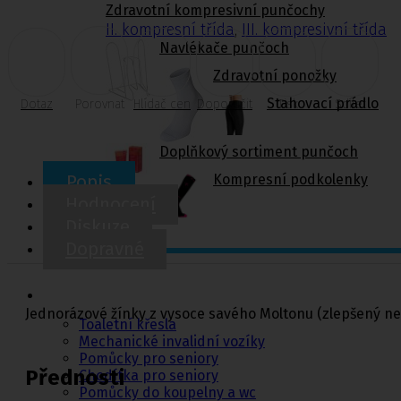
Zdravotní kompresivní punčochy
II. kompresní třída
,
III. kompresivní třída
Navlékače punčoch
Zdravotní ponožky
Stahovací prádlo
Dotaz
Porovnat
Hlídač cen
Doporučit
Tisk
Sdílet
Doplňkový sortiment punčoch
Popis
Kompresní podkolenky
Hodnocení
Diskuze
Dopravné
Pomůcky pro
sebeobsluhu
Jednorázové žínky z vysoce savého Moltonu (zlepšený net
Toaletní křesla
Mechanické invalidní vozíky
Pomůcky pro seniory
Přednosti
Chodítka pro seniory
Pomůcky do koupelny a wc