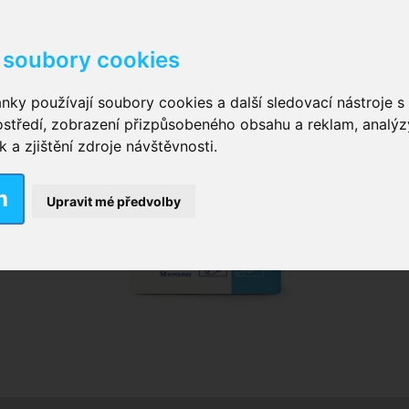
soubory cookies
kové kalhotky zalepovací
,
Inkontinenční kalhotky dámsk
nky používají soubory cookies a další sledovací nástroje s 
ostředí, zobrazení přizpůsobeného obsahu a reklam, analýz
ční vložky pro muže
a zjištění zdroje návštěvnosti.
m
nkontinenční plavky
,
Dámské inkontinenční plavky
,
Dívčí
Upravit mé předvolby
ek
,
Inkontinenční podložky se záložkami
,
Inkontinenční po