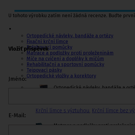
U tohoto výrobku zatím není žádná recenze. Buďte první
Ortopedie,
rehabilitace a
sport
Ortopedické návleky, bandáže a ortézy
Fixační krční límce
Polohovací pomůcky
Vložit příspěvek
Matrace a podložky proti proleženinám
Míče na cvičení a doplňky k míčům
Rehabilitační a sportovní pomůcky
Tejpovací pásky
Ortopedické vložky a korektory
Jméno:
Ortopedické návleky, bandáže a ort
Dolní končetiny
,
Trup
,
Horní konče
Krční límce s výztuhou
,
Krční límce bez v
E-Mail:
Matrace a podložky proti proleženi
Matrace proti proleženinám
,
Podlo