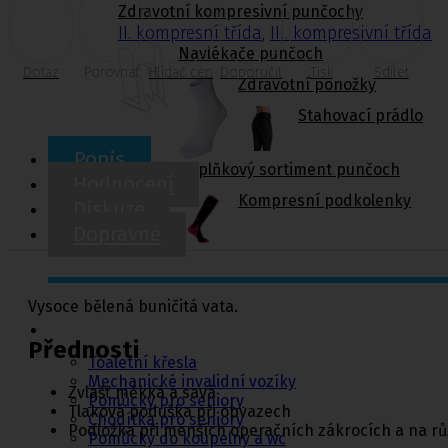
Zdravotní kompresivní punčochy
II. kompresní třída
,
III. kompresivní třída
Navlékače punčoch
Dotaz
Porovnat
Hlídač cen
Doporučit
Tisk
Sdílet
Zdravotní ponožky
Stahovací prádlo
Popis
Doplňkový sortiment punčoch
Hodnocení
Kompresní podkolenky
Diskuze
Dopravné
Vysoce bělená buničitá vata.
Pomůcky pro
sebeobsluhu
Přednosti
Toaletní křesla
Mechanické invalidní vozíky
Zvlášť měkká a savá
Pomůcky pro seniory
Tlaková poduška při obvazech
Chodítka pro seniory
Podložka při menších operačních zákrocích a na rů
Pomůcky do koupelny a wc