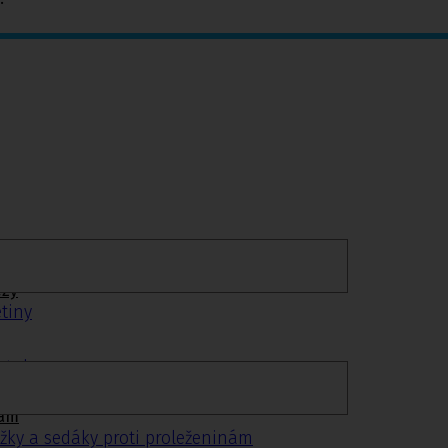
ézy
tiny
ýztuhy
nám
žky a sedáky proti proleženinám