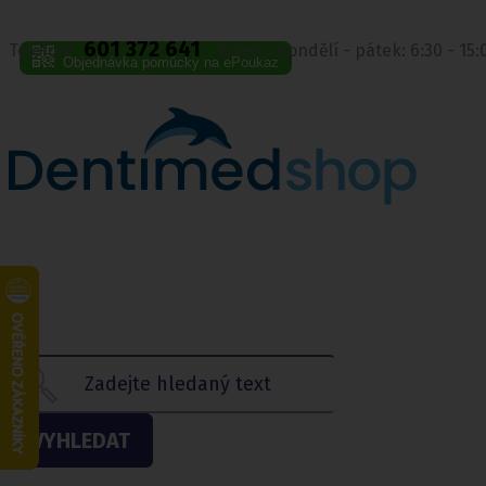
601 372 641
Telefon:
Volejte pondělí - pátek: 6:30 - 15
Objednávka pomůcky na ePoukaz
VYHLEDAT