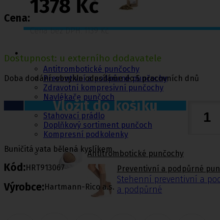
1378 Kč
Cena:
Cena bez DPH: 1139 Kč
Punčochy,
ponožky
Dostupnost: u externího dodavatele
Antitrombotické punčochy
Doba dodání: obvykle odesíláme do 5 pracovních dnů
Preventivní a podpůrné punčochy
Zdravotní kompresivní punčochy
Navlékače punčoch
Vložit do košíku
Zdravotní ponožky
Stahovací prádlo
Doplňkový sortiment punčoch
Kompresní podkolenky
Buničitá vata bělená kyslíkem.
Antitrombotické punčochy
Kód:
HRT913067
Preventivní a podpůrné pu
Stehenní preventivní a p
Výrobce:
Hartmann-Rico a.s.
a podpůrné