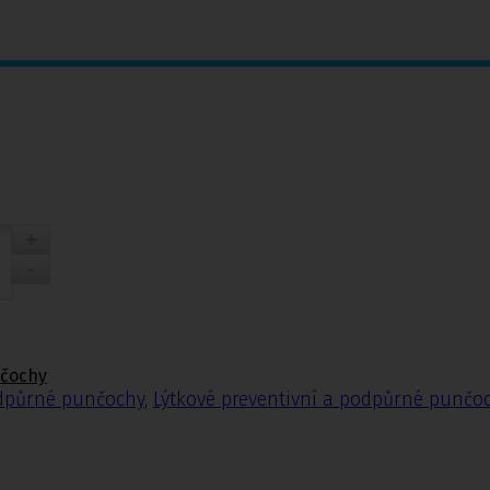
nčochy
odpůrné punčochy
,
Lýtkové preventivní a podpůrné punčo