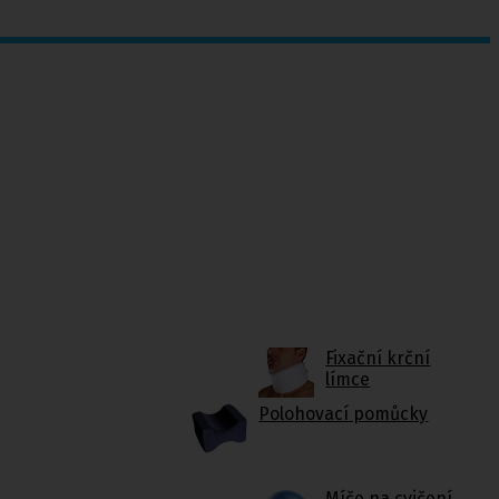
Fixační krční
límce
Polohovací pomůcky
Míče na cvičení