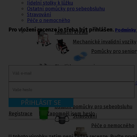
Jídelní stolky k lůžku
Ostatní pomůcky pro sebeobsluhu
Stravování
Péče o nemocného
Pro vložení recenze je třeba být přihlášen.
Podmínky 
Toaletní křesla
Mechanické invalidní vozíky
Pomůcky pro senior
Chodítka pro seniory
Pomůcky do koupelny a wc
Sedačky do vany
,
Sedačky 
PŘIHLÁSIT SE
Ostatní pomůcky pro sebeobsluhu
Registrace
|
Zapomněl jsem heslo
Stravování
Péče o nemocného
U tohoto výrobku zatím není žádná recenze. Buďte první