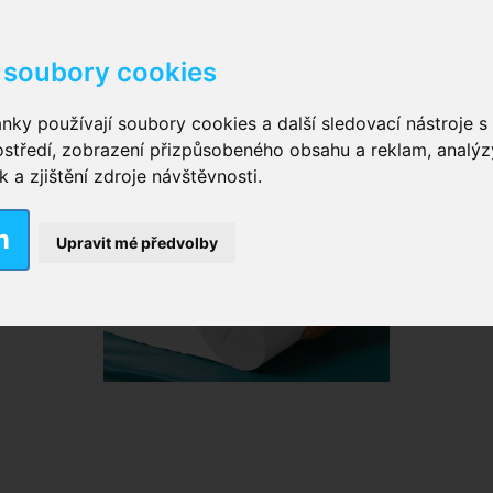
soubory cookies
kové kalhotky zalepovací
,
Inkontinenční kalhotky dámsk
nky používají soubory cookies a další sledovací nástroje s 
ostředí, zobrazení přizpůsobeného obsahu a reklam, analýz
ční vložky pro muže
a zjištění zdroje návštěvnosti.
m
nkontinenční plavky
,
Dámské inkontinenční plavky
,
Dívčí
Upravit mé předvolby
ek
,
Inkontinenční podložky se záložkami
,
Inkontinenční po