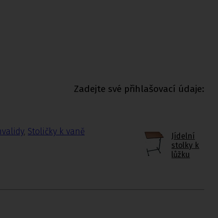
Zadejte své přihlašovací údaje:
nvalidy
,
Stoličky k vaně
Jídelní
stolky k
lůžku