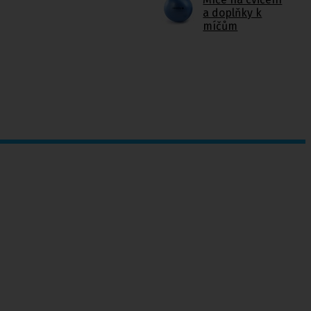
a doplňky k
míčům