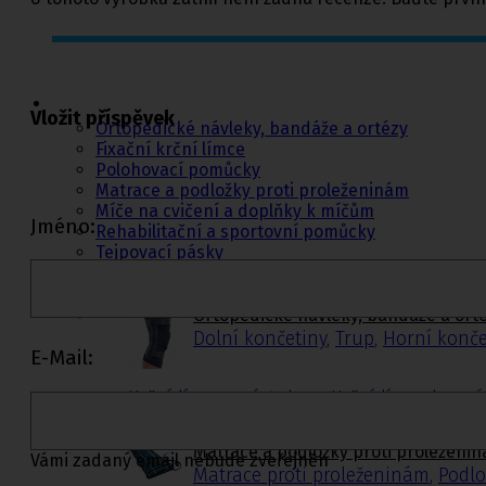
Ortopedie,
rehabilitace a
sport
Vložit příspěvek
Ortopedické návleky, bandáže a ortézy
Fixační krční límce
Polohovací pomůcky
Matrace a podložky proti proleženinám
Míče na cvičení a doplňky k míčům
Jméno:
Rehabilitační a sportovní pomůcky
Tejpovací pásky
Ortopedické vložky a korektory
Ortopedické návleky, bandáže a ort
Dolní končetiny
,
Trup
,
Horní konče
E-Mail:
Krční límce s výztuhou
,
Krční límce bez v
Matrace a podložky proti proleženi
Vámi zadaný email nebude zveřejněn
Matrace proti proleženinám
,
Podlo