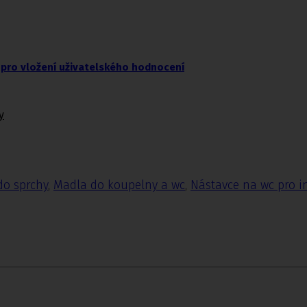
pro vložení uživatelského hodnocení
y
do sprchy
,
Madla do koupelny a wc
,
Nástavce na wc pro i
.