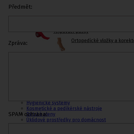
Předmět:
Rehabilitační a sportovní pomůcky
Tejpovací pásky
Ortopedické vložky a korekt
Zpráva:
Kosmetika a
hygiena, Dětské
pleny
Kosmetické přípravky
Hygienické potřeby
Zubní hygiena
Hygienické systémy
Kosmetické a pedikérské nástroje
SPAM ochrana:
Dětské pleny
Úklidové prostředky pro domácnost
Kosmetické přípravky