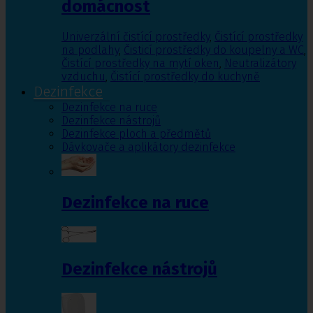
domácnost
Univerzální čistící prostředky
,
Čistící prostředky
na podlahy
,
Čisticí prostředky do koupelny a WC
,
Čistící prostředky na mytí oken
,
Neutralizátory
vzduchu
,
Čistící prostředky do kuchyně
Dezinfekce
Dezinfekce na ruce
Dezinfekce nástrojů
Dezinfekce ploch a předmětů
Dávkovače a aplikátory dezinfekce
Dezinfekce na ruce
Dezinfekce nástrojů