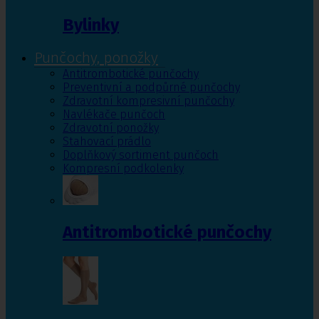
Bylinky
Punčochy, ponožky
Antitrombotické punčochy
Preventivní a podpůrné punčochy
Zdravotní kompresivní punčochy
Navlékače punčoch
Zdravotní ponožky
Stahovací prádlo
Doplňkový sortiment punčoch
Kompresní podkolenky
Antitrombotické punčochy