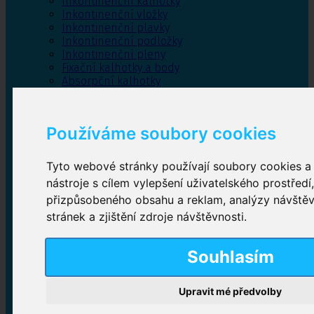
Inkontinenční kalhotky
Inkontinenční vložky
Inkontinenční plavky
Inkontinenční podložky
Inkontinenční pleny
Fixační kalhotky a body
Absorpční kalhotky
Péče o pánevní dno
Bylinky
Používáme soubory cookies
Tyto webové stránky používají soubory cookies a 
Inkontinenční kalhotky
nástroje s cílem vylepšení uživatelského prostředí
přizpůsobeného obsahu a reklam, analýzy návště
Plenkové kalhotky navlékací
,
Plenkové kalhotky
zalepovací
,
Inkontinenční kalhotky dámské
,
stránek a zjištění zdroje návštěvnosti.
Inkontinenční kalhotky pro muže
Souhlasím
Inkontinenční vložky
Upravit mé předvolby