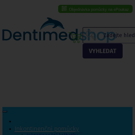
Objednávka pomůcky na ePoukaz
Menu eshopu
VYHLEDAT
Inkontinenční pomůcky