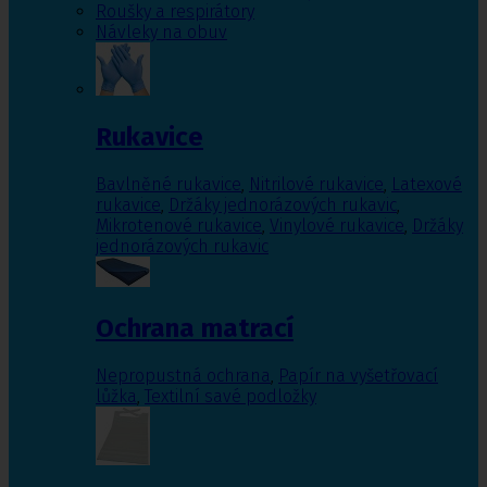
Roušky a respirátory
Návleky na obuv
Rukavice
Bavlněné rukavice
,
Nitrilové rukavice
,
Latexové
rukavice
,
Držáky jednorázových rukavic
,
Mikrotenové rukavice
,
Vinylové rukavice
,
Držáky
jednorázových rukavic
Ochrana matrací
Nepropustná ochrana
,
Papír na vyšetřovací
lůžka
,
Textilní savé podložky