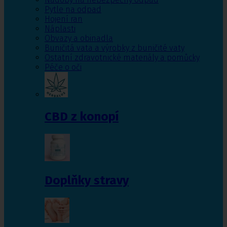
Pytle na odpad
Hojení ran
Náplasti
Obvazy a obinadla
Buničitá vata a výrobky z buničité vaty
Ostatní zdravotnické materiály a pomůcky
Péče o oči
CBD z konopí
Doplňky stravy