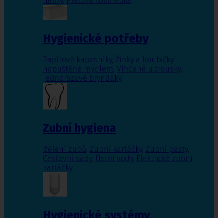
nehty
,
Pleťová kosmetika
Hygienické potřeby
Papírové kapesníky
,
Žínky a houbičky
napuštěné mýdlem
,
Vlhčené ubrousky
,
Jednorázové bryndáky
Zubní hygiena
Bělení zubů
,
Zubní kartáčky
,
Zubní pasty
,
Cestovní sady
,
Ústní vody
,
Elektrické zubní
kartáčky
Hygienické systémy