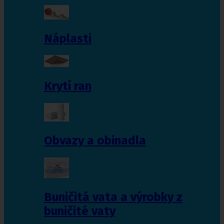
Náplasti
Krytí ran
Obvazy a obinadla
Buničitá vata a výrobky z
buničité vaty