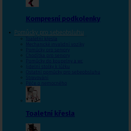
Kompresní podkolenky
Pomůcky pro sebeobsluhu
Toaletní křesla
Mechanické invalidní vozíky
Pomůcky pro seniory
Chodítka pro seniory
Pomůcky do koupelny a wc
Jídelní stolky k lůžku
Ostatní pomůcky pro sebeobsluhu
Stravování
Péče o nemocného
Toaletní křesla