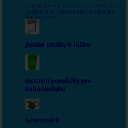
Sedačky do vany
,
Sedačky do sprchy
,
Madla do
koupelny a wc
,
Nástavce na wc pro invalidy
,
Stoličky k vaně
Jídelní stolky k lůžku
Ostatní pomůcky pro
sebeobsluhu
Stravování