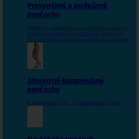
Preventivní a podpůrné
punčochy
Stehenní preventivní a podpůrné punčochy
,
Lýtkové preventivní a podpůrné punčochy
,
Punčochové kalhoty preventivní a podpůrné
Zdravotní kompresivní
punčochy
II. kompresní třída
,
III. kompresivní třída
Navlékače punčoch