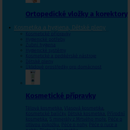
Ortopedické vložky a korektory
Kosmetika a hygiena, Dětské pleny
Kosmetické přípravky
Hygienické potřeby
Zubní hygiena
Hygienické systémy
Kosmetické a pedikérské nástroje
Dětské pleny
Úklidové prostředky pro domácnost
Kosmetické přípravky
Tělová kosmetika
,
Vlasová kosmetika
,
Kosmetické balíčky
,
Dětská kosmetika
,
Přírodní
kosmetika
,
S minerály z Mrtvého moře
,
Péče o
citlivou pokožku
,
Péče o nohy
,
Péče o ruce a