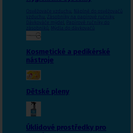
Osvěžovače vzduchu
,
Náplně do osvěžovačů
vzduchu
,
Zásobníky na papírové ručníky
,
Dávkováče mýdel
,
Papírové ručníky do
zásobníků
,
Mýdla do dávkovačů
Kosmetické a pedikérské
nástroje
Dětské pleny
Úklidové prostředky pro