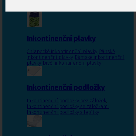
Inkontinenční vložky pro ženy
,
Inkontinenční
vložky pro muže
Inkontinenční plavky
Chlapecké inkontinenční plavky
,
Pánské
inkontinenční plavky
,
Dámské inkontinenční
plavky
,
Dívčí inkontinenční plavky
Inkontinenční podložky
Inkontinenční podložky bez záložek
,
Inkontinenční podložky se záložkami
,
Inkontinenční podložky s lepítky