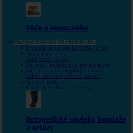
Péče o nemocného
Ortopedie, rehabilitace a sport
Ortopedické návleky, bandáže a ortézy
Fixační krční límce
Polohovací pomůcky
Matrace a podložky proti proleženinám
Míče na cvičení a doplňky k míčům
Rehabilitační a sportovní pomůcky
Tejpovací pásky
Ortopedické vložky a korektory
Ortopedické návleky, bandáže
a ortézy