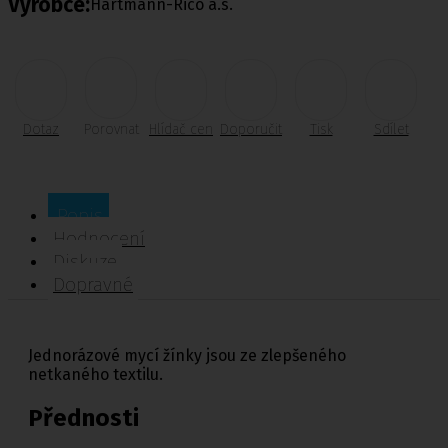
Výrobce:
Hartmann-Rico a.s.
Dotaz
Porovnat
Hlídač cen
Doporučit
Tisk
Sdílet
Popis
Hodnocení
Diskuze
Dopravné
Jednorázové mycí žínky jsou ze zlepšeného
netkaného textilu.
Přednosti