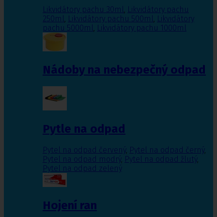
Likvidátory pachu 30ml
,
Likvidátory pachu
250ml
,
Likvidátory pachu 500ml
,
Likvidátory
pachu 5000ml
,
Likvidátory pachu 1000ml
Nádoby na nebezpečný odpad
Pytle na odpad
Pytel na odpad červený
,
Pytel na odpad černý
,
Pytel na odpad modrý
,
Pytel na odpad žlutý
,
Pytel na odpad zelený
Hojení ran