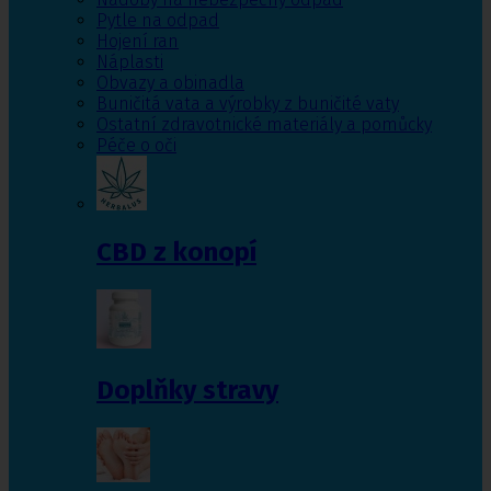
Pytle na odpad
Hojení ran
Náplasti
Obvazy a obinadla
Buničitá vata a výrobky z buničité vaty
Ostatní zdravotnické materiály a pomůcky
Péče o oči
CBD z konopí
Doplňky stravy