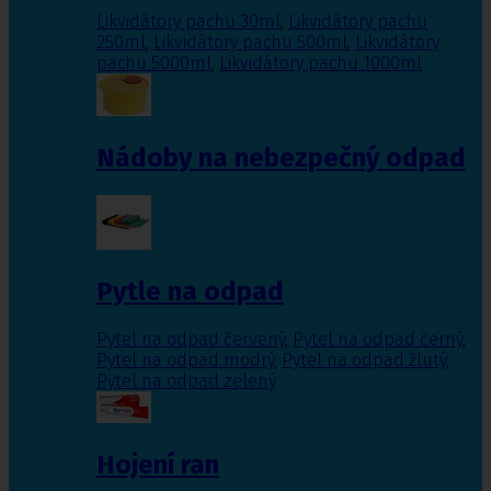
Likvidátory pachu 30ml
,
Likvidátory pachu
250ml
,
Likvidátory pachu 500ml
,
Likvidátory
pachu 5000ml
,
Likvidátory pachu 1000ml
Nádoby na nebezpečný odpad
Pytle na odpad
Pytel na odpad červený
,
Pytel na odpad černý
,
Pytel na odpad modrý
,
Pytel na odpad žlutý
,
Pytel na odpad zelený
Hojení ran