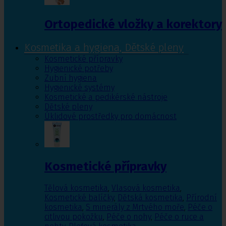
Ortopedické vložky a korektory
Kosmetika a hygiena, Dětské pleny
Kosmetické přípravky
Hygienické potřeby
Zubní hygiena
Hygienické systémy
Kosmetické a pedikérské nástroje
Dětské pleny
Úklidové prostředky pro domácnost
Kosmetické přípravky
Tělová kosmetika
,
Vlasová kosmetika
,
Kosmetické balíčky
,
Dětská kosmetika
,
Přírodní
kosmetika
,
S minerály z Mrtvého moře
,
Péče o
citlivou pokožku
,
Péče o nohy
,
Péče o ruce a