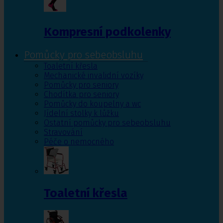
Kompresní podkolenky
Pomůcky pro sebeobsluhu
Toaletní křesla
Mechanické invalidní vozíky
Pomůcky pro seniory
Chodítka pro seniory
Pomůcky do koupelny a wc
Jídelní stolky k lůžku
Ostatní pomůcky pro sebeobsluhu
Stravování
Péče o nemocného
Toaletní křesla