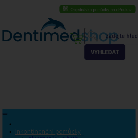
Objednávka pomůcky na ePoukaz
Menu eshopu
VYHLEDAT
Inkontinenční pomůcky