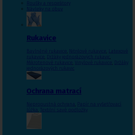
Roušky a respirátory
Návleky na obuv
Rukavice
Bavlněné rukavice
,
Nitrilové rukavice
,
Latexové
rukavice
,
Držáky jednorázových rukavic
,
Mikrotenové rukavice
,
Vinylové rukavice
,
Držáky
jednorázových rukavic
Ochrana matrací
Nepropustná ochrana
,
Papír na vyšetřovací
lůžka
,
Textilní savé podložky