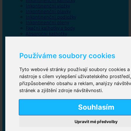
Inkontinenční kalhotky
Inkontinenční vložky
Inkontinenční plavky
Inkontinenční podložky
Inkontinenční pleny
Fixační kalhotky a body
Absorpční kalhotky
Péče o pánevní dno
Bylinky
Používáme soubory cookies
Tyto webové stránky používají soubory cookies a 
Inkontinenční kalhotky
nástroje s cílem vylepšení uživatelského prostředí
přizpůsobeného obsahu a reklam, analýzy návště
Plenkové kalhotky navlékací
,
Plenkové kalhotky
zalepovací
,
Inkontinenční kalhotky dámské
,
stránek a zjištění zdroje návštěvnosti.
Inkontinenční kalhotky pro muže
Souhlasím
Inkontinenční vložky
Upravit mé předvolby