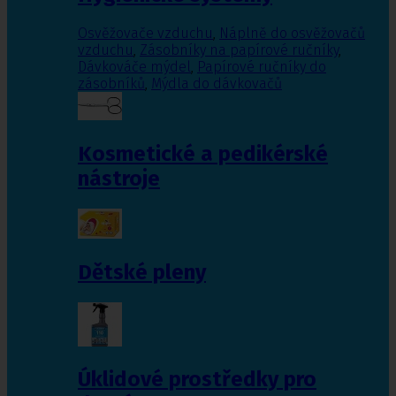
Osvěžovače vzduchu
,
Náplně do osvěžovačů
vzduchu
,
Zásobníky na papírové ručníky
,
Dávkováče mýdel
,
Papírové ručníky do
zásobníků
,
Mýdla do dávkovačů
Kosmetické a pedikérské
nástroje
Dětské pleny
Úklidové prostředky pro