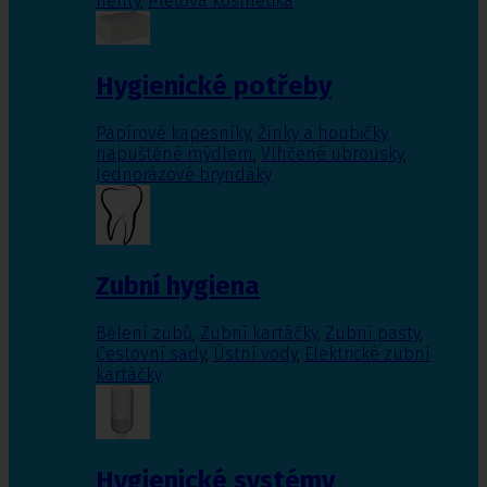
nehty
,
Pleťová kosmetika
Hygienické potřeby
Papírové kapesníky
,
Žínky a houbičky
napuštěné mýdlem
,
Vlhčené ubrousky
,
Jednorázové bryndáky
Zubní hygiena
Bělení zubů
,
Zubní kartáčky
,
Zubní pasty
,
Cestovní sady
,
Ústní vody
,
Elektrické zubní
kartáčky
Hygienické systémy