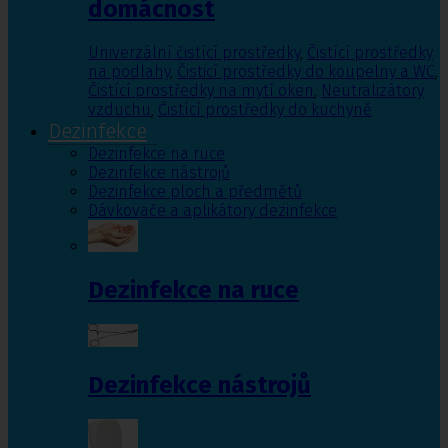
domácnost
Univerzální čistící prostředky
,
Čistící prostředky
na podlahy
,
Čisticí prostředky do koupelny a WC
,
Čistící prostředky na mytí oken
,
Neutralizátory
vzduchu
,
Čistící prostředky do kuchyně
Dezinfekce
Dezinfekce na ruce
Dezinfekce nástrojů
Dezinfekce ploch a předmětů
Dávkovače a aplikátory dezinfekce
Dezinfekce na ruce
Dezinfekce nástrojů