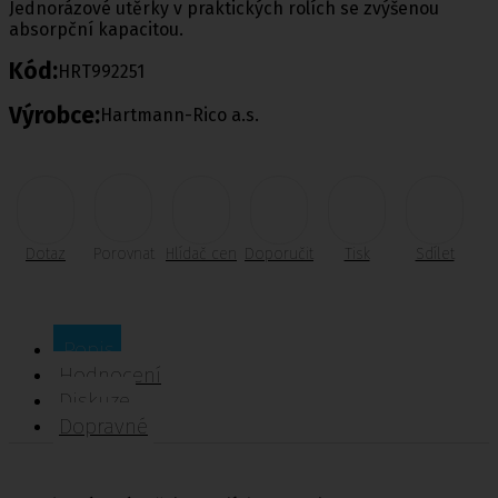
Jednorázové utěrky v praktických rolích se zvýšenou
absorpční kapacitou.
Kód:
HRT992251
Výrobce:
Hartmann-Rico a.s.
Dotaz
Porovnat
Hlídač cen
Doporučit
Tisk
Sdílet
Popis
Hodnocení
Diskuze
Dopravné