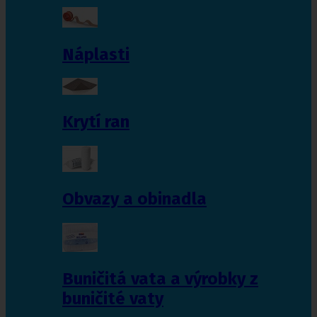
Náplasti
Krytí ran
Obvazy a obinadla
Buničitá vata a výrobky z
buničité vaty