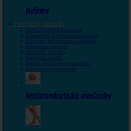
Bylinky
Punčochy, ponožky
Antitrombotické punčochy
Preventivní a podpůrné punčochy
Zdravotní kompresivní punčochy
Navlékače punčoch
Zdravotní ponožky
Stahovací prádlo
Doplňkový sortiment punčoch
Kompresní podkolenky
Antitrombotické punčochy