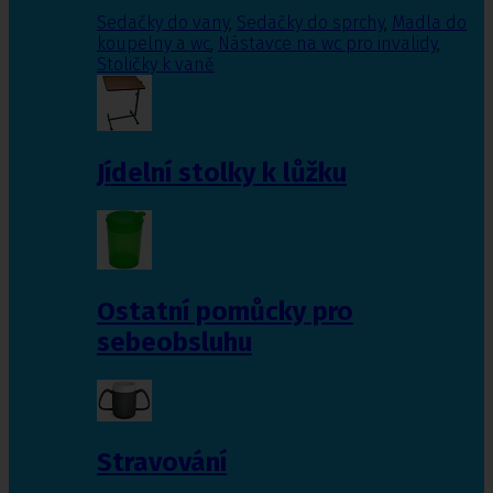
Sedačky do vany
,
Sedačky do sprchy
,
Madla do
koupelny a wc
,
Nástavce na wc pro invalidy
,
Stoličky k vaně
Jídelní stolky k lůžku
Ostatní pomůcky pro
sebeobsluhu
Stravování