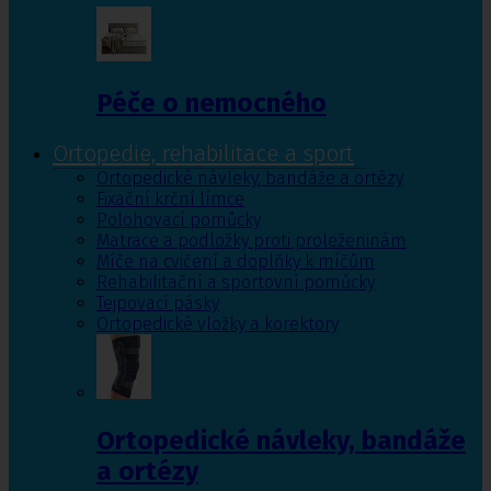
Péče o nemocného
Ortopedie, rehabilitace a sport
Ortopedické návleky, bandáže a ortézy
Fixační krční límce
Polohovací pomůcky
Matrace a podložky proti proleženinám
Míče na cvičení a doplňky k míčům
Rehabilitační a sportovní pomůcky
Tejpovací pásky
Ortopedické vložky a korektory
Ortopedické návleky, bandáže
a ortézy