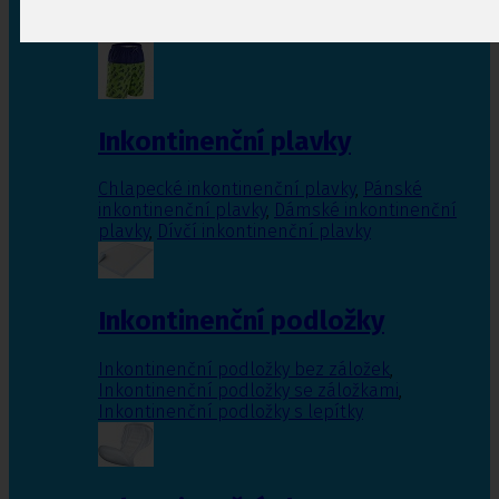
Inkontinenční vložky pro ženy
,
Inkontinenční
vložky pro muže
Inkontinenční plavky
Chlapecké inkontinenční plavky
,
Pánské
inkontinenční plavky
,
Dámské inkontinenční
plavky
,
Dívčí inkontinenční plavky
Inkontinenční podložky
Inkontinenční podložky bez záložek
,
Inkontinenční podložky se záložkami
,
Inkontinenční podložky s lepítky