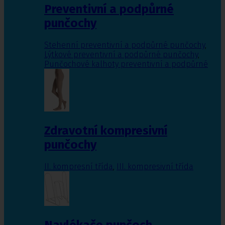
Preventivní a podpůrné
punčochy
Stehenní preventivní a podpůrné punčochy
,
Lýtkové preventivní a podpůrné punčochy
,
Punčochové kalhoty preventivní a podpůrné
Zdravotní kompresivní
punčochy
II. kompresní třída
,
III. kompresivní třída
Navlékače punčoch